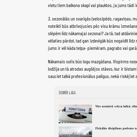
vietu tiem balkona skapī vai plauktos, ja jums tādi i
3. sezonālās un svarīgās (velosipēds, ragaviņas, m
noteikti būs atbrīvojusies pēc visu krāmu izmešanas
slēpēm līdz nākamajai sezonai? Ja tā, tad atdāviniet 
vēlaties pārdot, tad gan izdevīgāk būs nogaidīt līd
jums ir vēl kāda telpa- piemēram, pagrabs vai garā
Nākamais solis būs logu mazgāšana. Vispirms noņemi
lodžija un tā atrodas augšējos stāvos, kur ir bīst
sauciet talkā profesionālus palīgus, nekā riskējiet 
ŠOBRĪD LASA
Vīrs nomirst seksa laikā; sl
Fiskālās disiplīnas padome 