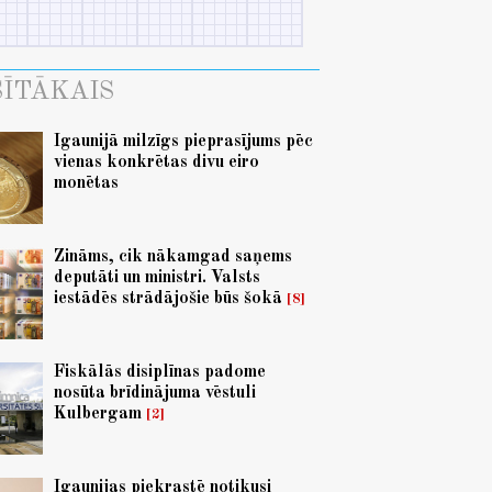
ĪTĀKAIS
Igaunijā milzīgs pieprasījums pēc
vienas konkrētas divu eiro
monētas
Zināms, cik nākamgad saņems
deputāti un ministri. Valsts
iestādēs strādājošie būs šokā
8
Fiskālās disiplīnas padome
nosūta brīdinājuma vēstuli
Kulbergam
2
Igaunijas piekrastē notikusi