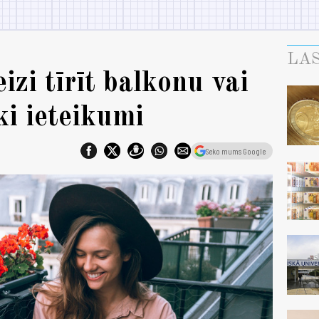
LAS
izi tīrīt balkonu vai
ki ieteikumi
Seko mums Google