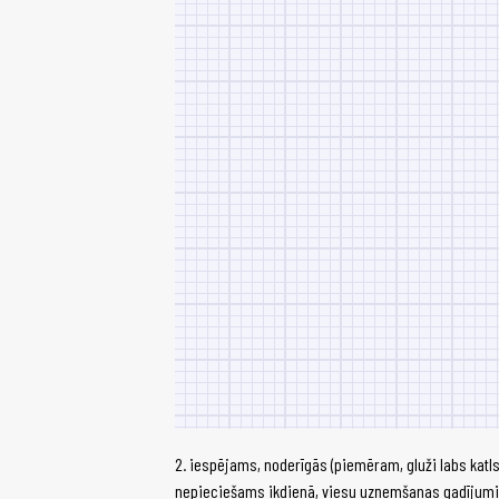
2. iespējams, noderīgās (piemēram, gluži labs katls
nepieciešams ikdienā, viesu uzņemšanas gadījumiem,