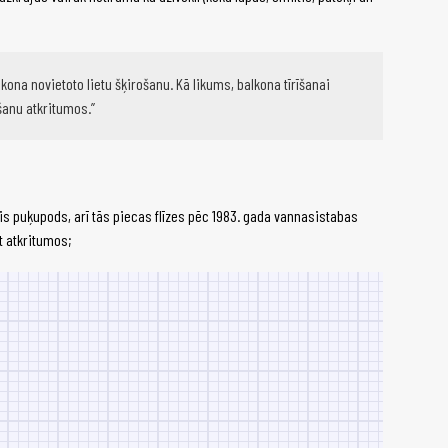
kona novietoto lietu šķirošanu. Kā likums, balkona tīrīšanai
šanu atkritumos.
sis puķupods, arī tās piecas flīzes pēc 1983. gada vannasistabas
t atkritumos;