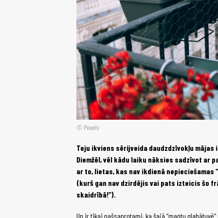
© Pexels
Teju ikviens sērijveida daudzdzīvokļu mājas 
Diemžēl, vēl kādu laiku nāksies sadzīvot ar 
ar to, lietas, kas nav ikdienā nepieciešamas “
(kurš gan nav dzirdējis vai pats izteicis šo f
skaidrībā!”).
Un ir tikai pašsaprotami, ka šajā “mantu glabātuvē” u