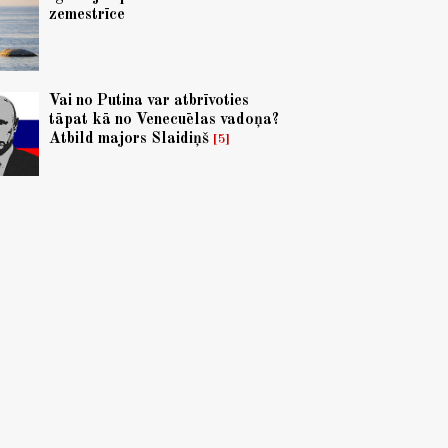
zemestrīce
Vai no Putina var atbrīvoties
tāpat kā no Venecuēlas vadoņa?
Atbild majors Slaidiņš
5