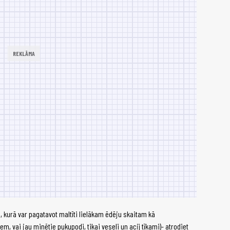
, kurā var pagatavot maltīti lielākam ēdēju skaitam kā
 vai jau minētie puķupodi, tikai veseli un acij tīkami)- atrodiet