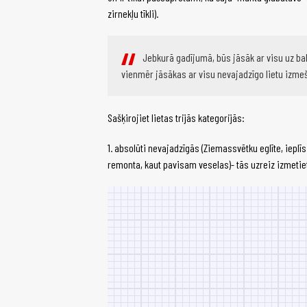
zirnekļu tīkli).
Jebkurā gadījumā, būs jāsāk ar visu uz bal
vienmēr jāsākas ar visu nevajadzīgo lietu izme
Sašķirojiet lietas trijās kategorijās:
1. absolūti nevajadzīgās (Ziemassvētku eglīte, ieplī
remonta, kaut pavisam veselas)- tās uzreiz izmetie