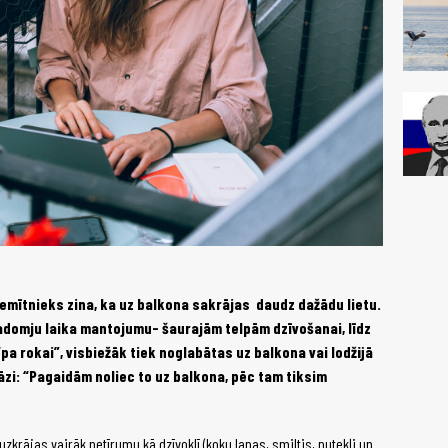
iemītnieks zina, ka uz balkona sakrājas daudz dažādu lietu.
padomju laika mantojumu- šaurajām telpām dzīvošanai, līdz
pa rokai”, visbiežāk tiek noglabātas uz balkona vai lodžijā
rāzi: “Pagaidām noliec to uz balkona, pēc tam tiksim
zkrājas vairāk netīrumu kā dzīvoklī (koku lapas, smiltis, putekļi un