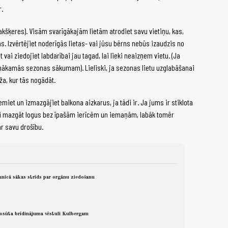
r.
akšķeres). Visām svarīgākajām lietām atrodiet savu vietiņu, kas,
. Izvērtējiet noderīgās lietas- vai jūsu bērns nebūs izaudzis no
vai ziedojiet labdarībai jau tagad, lai lieki neaizņem vietu. (Ja
z nākamās sezonas sākumam). Lieliski, ja sezonas lietu uzglabāšanai
ža, kur tās nogādāt.
et un izmazgājiet balkona aizkarus, ja tādi ir. Ja jums ir stiklota
ami mazgāt logus bez īpašām ierīcēm un iemaņām, labāk tomēr
ar savu drošību.
imnīcā sākas strīds par orgānu ziedošanu
nosūta brīdinājuma vēstuli Kulbergam