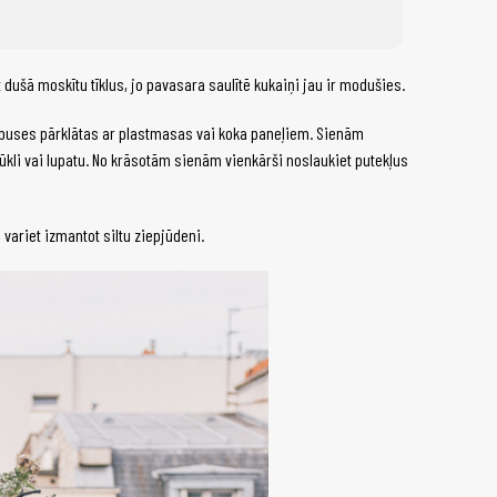
dušā moskītu tīklus, jo pavasara saulītē kukaiņi jau ir modušies.
kšpuses pārklātas ar plastmasas vai koka paneļiem. Sienām
ūkli vai lupatu. No krāsotām sienām vienkārši noslaukiet putekļus
 variet izmantot siltu ziepjūdeni.