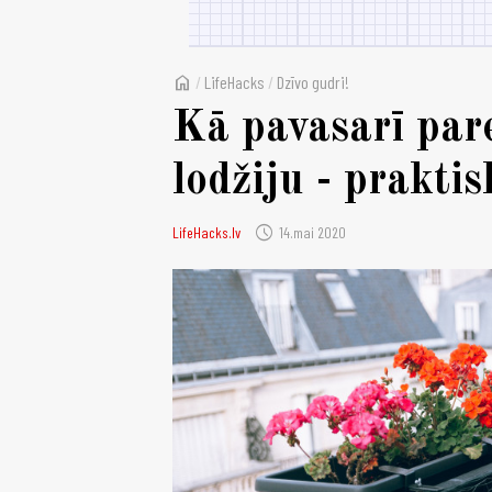
home
/
LifeHacks
/
Dzīvo gudri!
Kā pavasarī pare
lodžiju - praktis
schedule
LifeHacks.lv
14.mai 2020