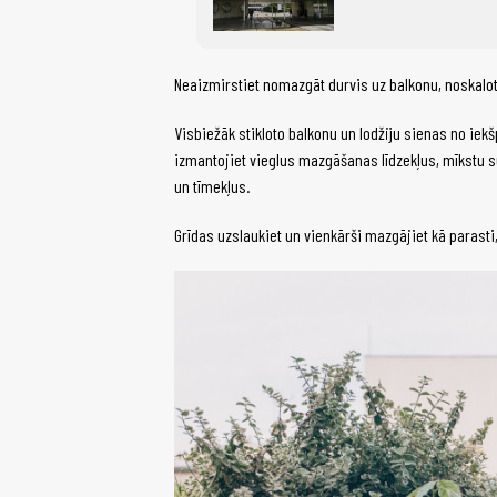
Neaizmirstiet nomazgāt durvis uz balkonu, noskalot 
Visbiežāk stikloto balkonu un lodžiju sienas no ie
izmantojiet vieglus mazgāšanas līdzekļus, mīkstu s
un tīmekļus.
Grīdas uzslaukiet un vienkārši mazgājiet kā parasti,