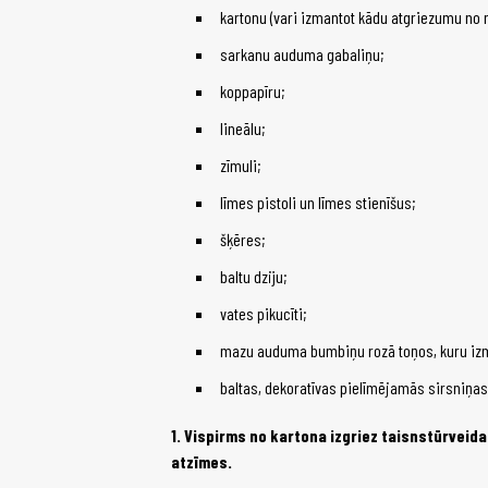
kartonu (vari izmantot kādu atgriezumu no 
sarkanu auduma gabaliņu;
koppapīru;
lineālu;
zīmuli;
līmes pistoli un līmes stienīšus;
šķēres;
baltu dziju;
vates pikucīti;
mazu auduma bumbiņu rozā toņos, kuru izma
baltas, dekoratīvas pielīmējamās sirsniņas
1. Vispirms no kartona izgriez taisnstūrveida
atzīmes.