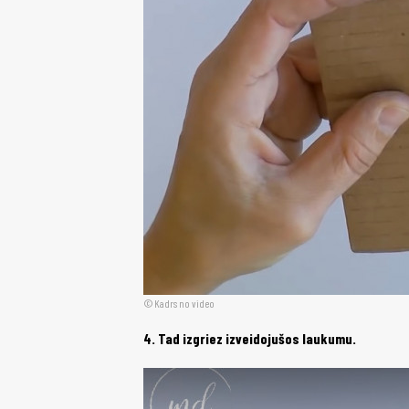
Kadrs no video
4. Tad izgriez izveidojušos laukumu.