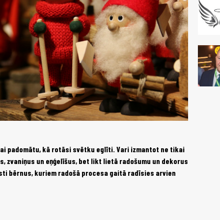
ai padomātu, kā rotāsi svētku eglīti. Vari izmantot ne tikai
 zvaniņus un eņģelīšus, bet likt lietā radošumu un dekorus
isti bērnus, kuriem radošā procesa gaitā radīsies arvien