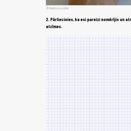
Kadrs no video
2. Pārliecinies, ka esi pareizi nomērījis un a
atzīmes.