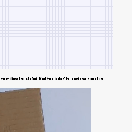
iecu milimetru atzīmi. Kad tas izdarīts, savieno punktus.