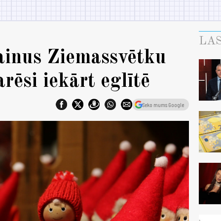
LAS
ainus Ziemassvētku
rēsi iekārt eglītē
Seko mums Google