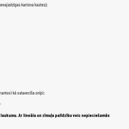
nevajadzīgas kartona kastes);
ntosi kā salavecīša snīpi;
.
 laukumu. Ar lineāla un zīmuļa palīdzību veic nepieciešamās