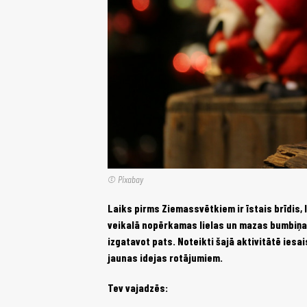
© Pixabay
Laiks pirms Ziemassvētkiem ir īstais brīdis, l
veikalā nopērkamas lielas un mazas bumbiņas,
izgatavot pats. Noteikti šajā aktivitātē iesa
jaunas idejas rotājumiem.
Tev vajadzēs: