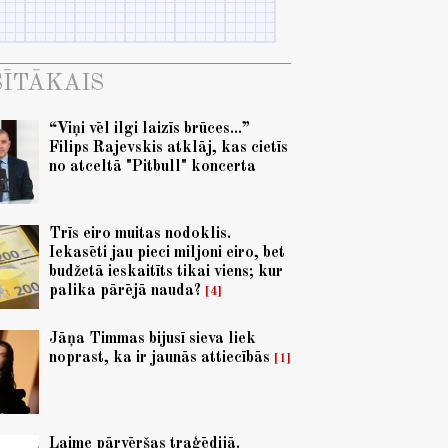
ĪTĀKAIS
“Viņi vēl ilgi laizīs brūces...”
Filips Rajevskis atklāj, kas cietīs
no atceltā "Pitbull" koncerta
Trīs eiro muitas nodoklis.
Iekasēti jau pieci miljoni eiro, bet
budžetā ieskaitīts tikai viens; kur
palika pārējā nauda?
4
Jāņa Timmas bijusī sieva liek
noprast, ka ir jaunās attiecībās
1
Laime pārvēršas traģēdijā.