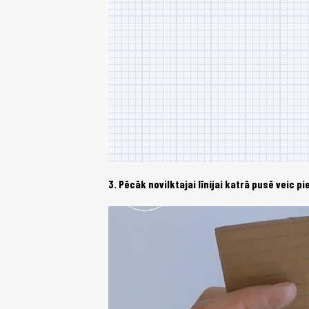
3. Pēcāk novilktajai līnijai katrā pusē veic p