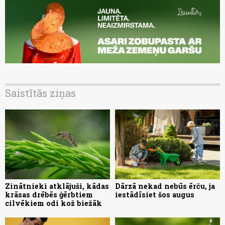
Saistītās ziņas
Zinātnieki atklājuši, kādas
Dārzā nekad nebūs ērču, ja
krāsas drēbēs ģērbtiem
iestādīsiet šos augus
cilvēkiem odi kož biežāk