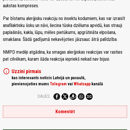
aukstas kompreses.
Par bīstamu alerģisku reakciju no insektu kodumiem, kas var izraisīt
anafilaktisku šoku un nāvi, liecina tūska dzēluma apvidū, kas strauji
paplašinās, kakla, lūpu, mēles pietūkums, apgrūtināta elpošana,
smakšana. Šādā gadījumā nekavējoties jāizsauc ātrā palīdzība.
NMPD mediķi atgādina, ka smagas alerģiskas reakcijas var rasties
pat cilvēkam, kuram šāda reakcija iepriekš nekad nav bijusi.
info
Uzzini pirmais
kas interesants noticis Latvijā un pasaulē,
pievienojoties mums
Telegram
vai
Whatsapp
kanālā
DALIES:
Komentēt