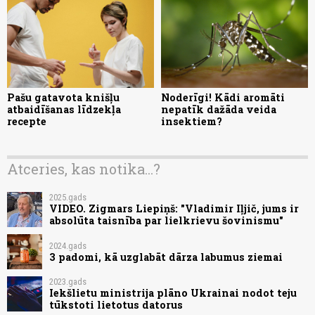
Pašu gatavota knišļu
Noderīgi! Kādi aromāti
atbaidīšanas līdzekļa
nepatīk dažāda veida
recepte
insektiem?
Atceries, kas notika...?
2025.gads
VIDEO. Zigmars Liepiņš: "Vladimir Iļjič, jums ir
absolūta taisnība par lielkrievu šovinismu"
2024.gads
3 padomi, kā uzglabāt dārza labumus ziemai
2023.gads
Iekšlietu ministrija plāno Ukrainai nodot teju
tūkstoti lietotus datorus