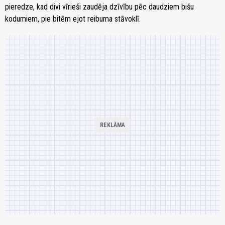
pieredze, kad divi vīrieši zaudēja dzīvību pēc daudziem bišu
kodumiem, pie bitēm ejot reibuma stāvoklī.