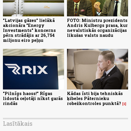
"Latvijas gāzes" lielākā
FOTO: Ministru prezidents
akcionāra "Energy
Andris Kulbergs prasa, kur
Investments" koncerns
nevalstiskās organizācijas
pērn strādājis ar 26,754
likušas valsts naudu
miljonu eiro peļņu
"Pilnīgs haoss!" Rīgas
Kādas īsti bija tehniskās
lidostā ceļotāji nīkst garās
ķibeles Pāternieku
rindās
robežkontroles punktā?
1
Lasītākais