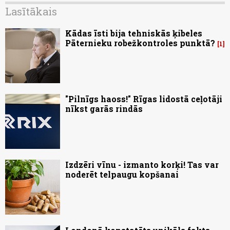
Lasītākais
Kādas īsti bija tehniskās ķibeles
Pāternieku robežkontroles punktā?
1
"Pilnīgs haoss!" Rīgas lidostā ceļotāji
nīkst garās rindās
Izdzēri vīnu - izmanto korķi! Tas var
noderēt telpaugu kopšanai