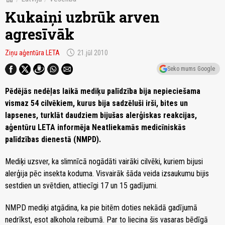
Kukaiņi uzbrūk arven
agresīvāk
schedule
Ziņu aģentūra LETA
21.jūl 2010
Seko mums Google
Pēdējās nedēļas laikā mediķu palīdzība bija nepieciešama
vismaz 54 cilvēkiem, kurus bija sadzēluši irši, bites un
lapsenes, turklāt daudziem bijušas alerģiskas reakcijas,
aģentūru LETA informēja Neatliekamās medicīniskās
palīdzības dienestā (NMPD).
Mediķi uzsver, ka slimnīcā nogādāti vairāki cilvēki, kuriem bijusi
alerģija pēc insekta koduma. Visvairāk šāda veida izsaukumu bijis
sestdien un svētdien, attiecīgi 17 un 15 gadījumi.
NMPD mediķi atgādina, ka pie bitēm doties nekādā gadījumā
nedrīkst, esot alkohola reibumā. Par to liecina šis vasaras bēdīgā