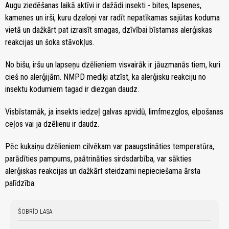
Augu ziedēšanas laikā aktīvi ir dažādi insekti - bites, lapsenes,
kamenes un irši, kuru dzeloņi var radīt nepatīkamas sajūtas koduma
vietā un dažkārt pat izraisīt smagas, dzīvībai bīstamas alerģiskas
reakcijas un šoka stāvokļus.
No bišu, iršu un lapseņu dzēlieniem visvairāk ir jāuzmanās tiem, kuri
cieš no alerģijām. NMPD mediķi atzīst, ka alerģisku reakciju no
insektu kodumiem tagad ir diezgan daudz.
Visbīstamāk, ja insekts iedzeļ galvas apvidū, limfmezglos, elpošanas
ceļos vai ja dzēlienu ir daudz.
Pēc kukaiņu dzēlieniem cilvēkam var paaugstināties temperatūra,
parādīties pampums, paātrināties sirdsdarbība, var sākties
alerģiskas reakcijas un dažkārt steidzami nepieciešama ārsta
palīdzība.
ŠOBRĪD LASA