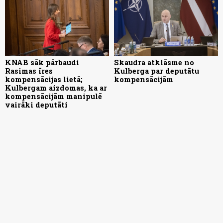
KNAB sāk pārbaudi
Skaudra atklāsme no
Rasimas īres
Kulberga par deputātu
kompensācijas lietā;
kompensācijām
Kulbergam aizdomas, ka ar
kompensācijām manipulē
vairāki deputāti