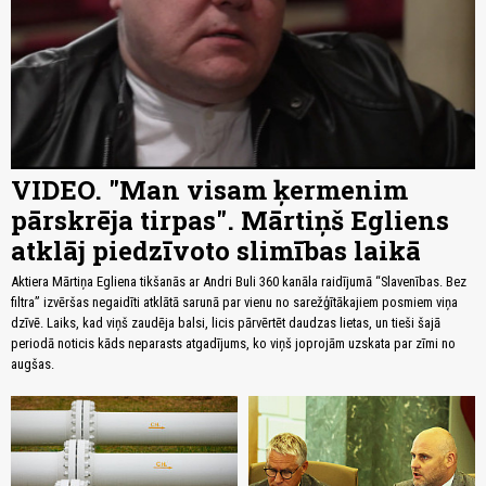
VIDEO. "Man visam ķermenim
pārskrēja tirpas". Mārtiņš Egliens
atklāj piedzīvoto slimības laikā
Aktiera Mārtiņa Egliena tikšanās ar Andri Buli 360 kanāla raidījumā “Slavenības. Bez
filtra” izvēršas negaidīti atklātā sarunā par vienu no sarežģītākajiem posmiem viņa
dzīvē. Laiks, kad viņš zaudēja balsi, licis pārvērtēt daudzas lietas, un tieši šajā
periodā noticis kāds neparasts atgadījums, ko viņš joprojām uzskata par zīmi no
augšas.