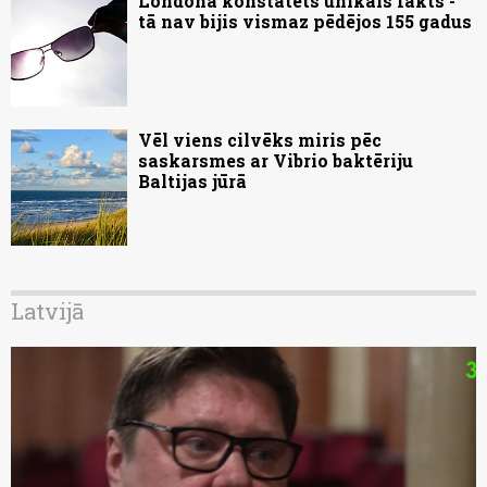
Londonā konstatēts unikāls fakts -
tā nav bijis vismaz pēdējos 155 gadus
Vēl viens cilvēks miris pēc
saskarsmes ar Vibrio baktēriju
Baltijas jūrā
Latvijā