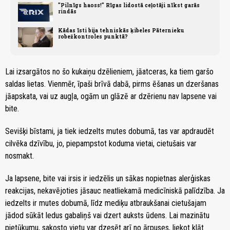
"Pilnīgs haoss!" Rīgas lidostā ceļotāji nīkst garās
rindās
Kādas īsti bija tehniskās ķibeles Pāternieku
robežkontroles punktā?
Lai izsargātos no šo kukaiņu dzēlieniem, jāatceras, ka tiem garšo
saldas lietas. Vienmēr, īpaši brīvā dabā, pirms ēšanas un dzeršanas
jāapskata, vai uz augļa, ogām un glāzē ar dzērienu nav lapsene vai
bite.
Sevišķi bīstami, ja tiek iedzelts mutes dobumā, tas var apdraudēt
cilvēka dzīvību, jo, piepampstot koduma vietai, cietušais var
nosmakt.
Ja lapsene, bite vai irsis ir iedzēlis un sākas nopietnas alerģiskas
reakcijas, nekavējoties jāsauc neatliekamā medicīniskā palīdzība. Ja
iedzelts ir mutes dobumā, līdz mediķu atbraukšanai cietušajam
jādod sūkāt ledus gabaliņš vai dzert auksts ūdens. Lai mazinātu
pietūkumu, sakosto vietu var dzesēt arī no ārpuses, liekot klāt