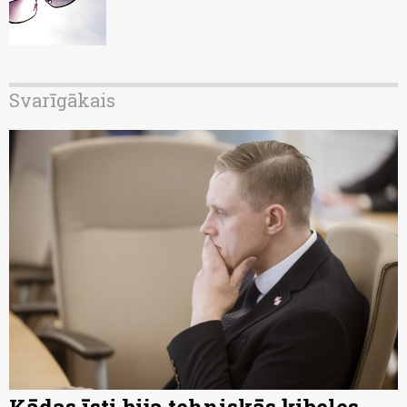
Svarīgākais
Kādas īsti bija tehniskās ķibeles