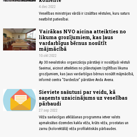
4.dec 2022
Veselības ministrijas vārdā ir izsūtītas vēstules, kuru saturs
neatbilst patiesībai.
Vairākas NVO aicina atteikties no
likuma grozījumiem, kas ļaus
vardarbīgus bērnus nosūtīt
mājmācībā
10.okt 2022
Ap 30 nevalstisko organizāciju pārstāvji ir nosūtījuši vēstuli
Saeimai, aicinot atteikties no plānotajiem Izglītības likuma
grozījumiem, kas ļaus vardarbīgus bērnus nosūtīt mājmācībā,
informē centra "Dardedze" pārstāve Anda Avena.
Sieviete sašutusi par veidu, kā
saņemts uzaicinājums uz veselības
pārbaudi
27.sep 2022
Vēža savlaicīgas atklāšanas programma ietver valsts
apmaksātas dzemdes kakla vēža, krūts vēža, prostatas un
zarnu (kolorektālā) vēža profilaktiskās pārbaudes.