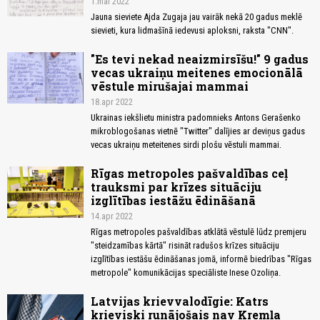
1.mai 2022
Jauna sieviete Ajda Zugaja jau vairāk nekā 20 gadus meklē
sievieti, kura lidmašīnā iedevusi aploksni, raksta "CNN".
"Es tevi nekad neaizmirsīšu!" 9 gadus
vecas ukraiņu meitenes emocionālā
vēstule mirušajai mammai
18.apr 2022
Ukrainas iekšlietu ministra padomnieks Antons Gerašenko
mikroblogošanas vietnē "Twitter" dalījies ar deviņus gadus
vecas ukraiņu meteitenes sirdi plošu vēstuli mammai.
Rīgas metropoles pašvaldības ceļ
trauksmi par krīzes situāciju
izglītības iestāžu ēdināšanā
14.apr 2022
Rīgas metropoles pašvaldības atklātā vēstulē lūdz premjeru
"steidzamības kārtā" risināt radušos krīzes situāciju
izglītības iestāšu ēdināšanas jomā, informē biedrības "Rīgas
metropole" komunikācijas speciāliste Inese Ozoliņa.
Latvijas krievvalodīgie: Katrs
krieviski runājošais nav Kremļa