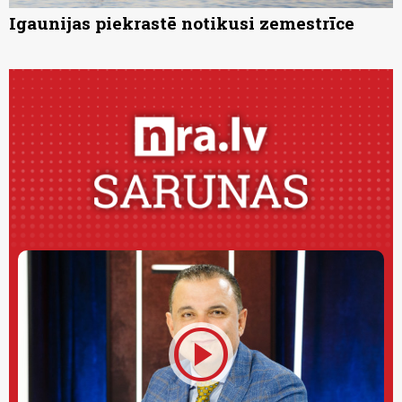
Igaunijas piekrastē notikusi zemestrīce
play_circle