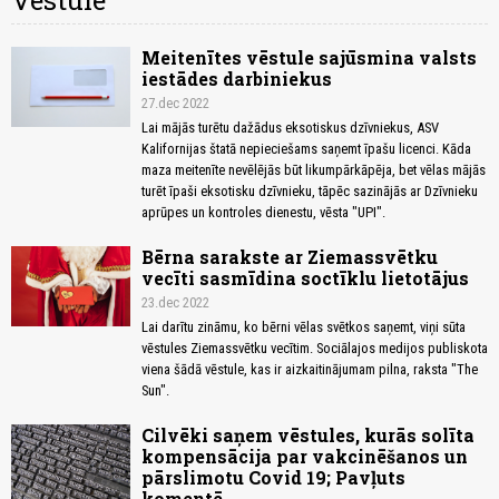
Vēstule
Meitenītes vēstule sajūsmina valsts
iestādes darbiniekus
27.dec 2022
Lai mājās turētu dažādus eksotiskus dzīvniekus, ASV
Kalifornijas štatā nepieciešams saņemt īpašu licenci. Kāda
maza meitenīte nevēlējās būt likumpārkāpēja, bet vēlas mājās
turēt īpaši eksotisku dzīvnieku, tāpēc sazinājās ar Dzīvnieku
aprūpes un kontroles dienestu, vēsta "UPI".
Bērna sarakste ar Ziemassvētku
vecīti sasmīdina soctīklu lietotājus
23.dec 2022
Lai darītu zināmu, ko bērni vēlas svētkos saņemt, viņi sūta
vēstules Ziemassvētku vecītim. Sociālajos medijos publiskota
viena šādā vēstule, kas ir aizkaitinājumam pilna, raksta "The
Sun".
Cilvēki saņem vēstules, kurās solīta
kompensācija par vakcinēšanos un
pārslimotu Covid 19; Pavļuts
komentē