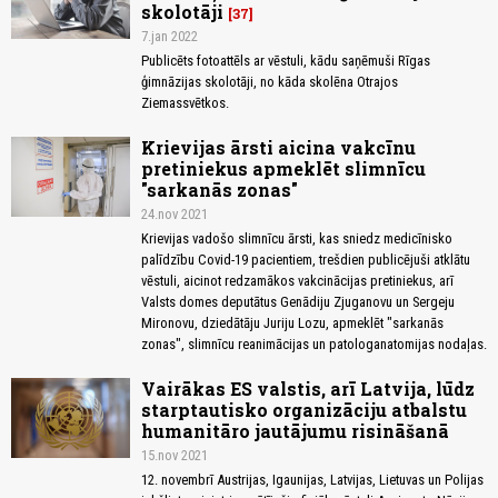
skolotāji
37
7.jan 2022
Publicēts fotoattēls ar vēstuli, kādu saņēmuši Rīgas
ģimnāzijas skolotāji, no kāda skolēna Otrajos
Ziemassvētkos.
Krievijas ārsti aicina vakcīnu
pretiniekus apmeklēt slimnīcu
"sarkanās zonas"
24.nov 2021
Krievijas vadošo slimnīcu ārsti, kas sniedz medicīnisko
palīdzību Covid-19 pacientiem, trešdien publicējuši atklātu
vēstuli, aicinot redzamākos vakcinācijas pretiniekus, arī
Valsts domes deputātus Genādiju Zjuganovu un Sergeju
Mironovu, dziedātāju Juriju Lozu, apmeklēt "sarkanās
zonas", slimnīcu reanimācijas un patologanatomijas nodaļas.
Vairākas ES valstis, arī Latvija, lūdz
starptautisko organizāciju atbalstu
humanitāro jautājumu risināšanā
15.nov 2021
12. novembrī Austrijas, Igaunijas, Latvijas, Lietuvas un Polijas