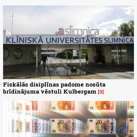
Fiskālās disiplīnas padome nosūta
brīdinājuma vēstuli Kulbergam
3