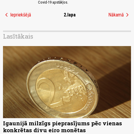
Covid-19 apstākļos.
chevron_left
chevron_right
Iepriekšējā
2.lapa
Nākamā
Lasītākais
Igaunijā milzīgs pieprasījums pēc vienas
konkrētas divu eiro monētas