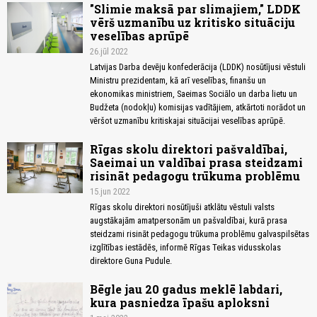
"Slimie maksā par slimajiem," LDDK
vērš uzmanību uz kritisko situāciju
veselības aprūpē
26.jūl 2022
Latvijas Darba devēju konfederācija (LDDK) nosūtījusi vēstuli
Ministru prezidentam, kā arī veselības, finanšu un
ekonomikas ministriem, Saeimas Sociālo un darba lietu un
Budžeta (nodokļu) komisijas vadītājiem, atkārtoti norādot un
vēršot uzmanību kritiskajai situācijai veselības aprūpē.
Rīgas skolu direktori pašvaldībai,
Saeimai un valdībai prasa steidzami
risināt pedagogu trūkuma problēmu
15.jun 2022
Rīgas skolu direktori nosūtījuši atklātu vēstuli valsts
augstākajām amatpersonām un pašvaldībai, kurā prasa
steidzami risināt pedagogu trūkuma problēmu galvaspilsētas
izglītības iestādēs, informē Rīgas Teikas vidusskolas
direktore Guna Pudule.
Bēgle jau 20 gadus meklē labdari,
kura pasniedza īpašu aploksni