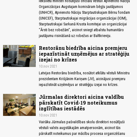
iekšlietu ministri nosūtījuši oficiālu vēstuli Apvienoto Nāciju
Organizācijas Augstajam komisāram bēgļu jautājumos
(UNHCR), Apvienoto Nāciju Starptautiskajam Bērnu fondam
(UNICEF), Starptautiskajai migrācijas organizācijai (IOM),
Starptautiskajai Sarkanā Krusta komitejai un organizācijai
"Ārsti bez robežām", aicinot sniegt atbalstu humanitāro
jautājumu risināšanā uz robežas ar Baltkrieviju.
Restorānu biedrība aicina premjeru
iepazīstināt uzņēmējus ar stratēģiju
izejai no krīzes
10.nov 2021
Latvijas Restorānu biedrība, nosūtot atklātu vēstuli Ministru
prezidentam Krišjānim Kariņam (JV), aicinājusi premjeru
iepazīstināt uzņēmējus ar stratēģiju izejai no krīzes.
Jūrmalas direktori aicina valdību
pārskatīt Covid-19 noteikumus
izglītības iestādēs
10.nov 2021
Vairāku Jūrmalas pašvaldības skolu direktori nosūtījuši
vēstuli valsts augstākajām amatpersonām, aicinot tās
pārskatīt noteikumus par mācību procesa organizēšanu