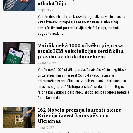
atbalstītājs
8.apr 2022
Vairāki desmiti Latvijas krievvalodīgo atklātā vēstulē aicina
katrā krieviski runājošajā nesaskatīt Kremļa atbalstītāju,
savukārt tie, kuri parasti Latvijā atzīmē 9.maiju, mudināti
šogad to nedarīt.
Vairāk nekā 1000 cilvēku pieprasa
atcelt IZM vakcinācijas sertifikātu
prasību skolu darbiniekiem
29.mar 2022
Vairāk nekā 1000 cilvēku parakstīja atklāto vēstuli Izglītības
un zinātnes ministrijai pret Covid-19 vakcinācijas vai
pārslimošanas sertifikātiem izglītības iestāžu darbiniekiem,
iniciatīvas grupas "Atbildīga brīvība" vārdā informē Rīgas
rajona pašvaldības darbinieku arodbiedrības priekšsēdētāja
Dace Kaminska.
162 Nobela prēmiju laureāti aicina
Krieviju izvest karaspēku no
Ukrainas
2.mar 2022