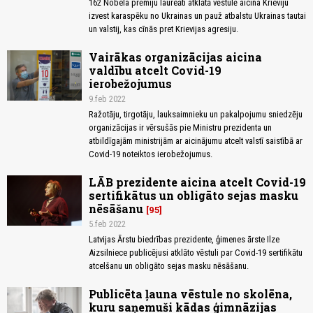
162 Nobela prēmiju laureāti atklātā vēstulē aicina Krieviju
izvest karaspēku no Ukrainas un pauž atbalstu Ukrainas tautai
un valstij, kas cīnās pret Krievijas agresiju.
Vairākas organizācijas aicina
valdību atcelt Covid-19
ierobežojumus
9.feb 2022
Ražotāju, tirgotāju, lauksaimnieku un pakalpojumu sniedzēju
organizācijas ir vērsušās pie Ministru prezidenta un
atbildīgajām ministrijām ar aicinājumu atcelt valstī saistībā ar
Covid-19 noteiktos ierobežojumus.
LĀB prezidente aicina atcelt Covid-19
sertifikātus un obligāto sejas masku
nēsāšanu
95
5.feb 2022
Latvijas Ārstu biedrības prezidente, ģimenes ārste Ilze
Aizsilniece publicējusi atklāto vēstuli par Covid-19 sertifikātu
atcelšanu un obligāto sejas masku nēsāšanu.
Publicēta ļauna vēstule no skolēna,
kuru saņemuši kādas ģimnāzijas