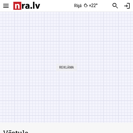
menu
search
login
+22°
Rīgā