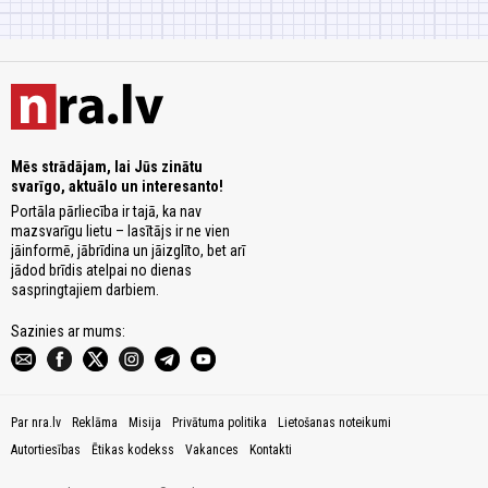
Mēs strādājam, lai Jūs zinātu
svarīgo, aktuālo un interesanto!
Portāla pārliecība ir tajā, ka nav
mazsvarīgu lietu – lasītājs ir ne vien
jāinformē, jābrīdina un jāizglīto, bet arī
jādod brīdis atelpai no dienas
saspringtajiem darbiem.
Sazinies ar mums:
Par nra.lv
Reklāma
Misija
Privātuma politika
Lietošanas noteikumi
Autortiesības
Ētikas kodekss
Vakances
Kontakti