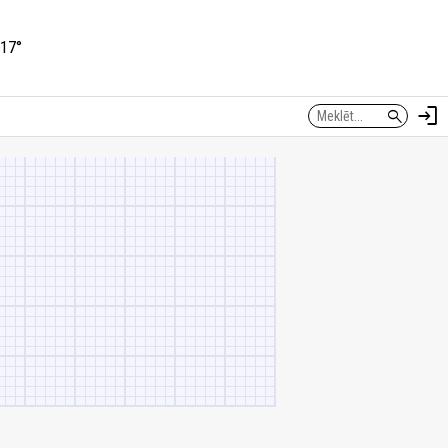
17°
login
search