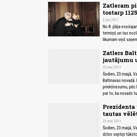
Zatleram pi
tostarp 1125
3.jun 2011
No 8. jūlija esošaj
termiņš un tas nozī
likumam viņš saņems
Zatlers Bal
jautājumu u
23.mai 2011
Šodien, 23.maijā, V
Baltinavas novadā. 
priekšnesumu, pēc k
par to, ka novads t
Prezidenta 
tautas vēlē
23.mai 2011
Šodien, 23.maijā, V
dzīvo septiņi tūksto