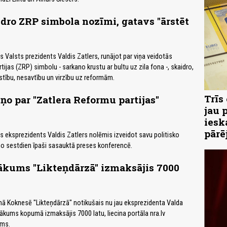
idro ZRP simbola nozīmi, gatavs "ārstēt
 Valsts prezidents Valdis Zatlers, runājot par viņa veidotās
ijas (ZRP) simbolu - sarkano krustu ar bultu uz zila fona -, skaidro,
stību, nesavtību un virzību uz reformām.
Trīs
iņo par "Zatlera Reformu partijas"
jau 
iesk
pārē
 eksprezidents Valdis Zatlers nolēmis izveidot savu politisko
ņo sestdien īpaši sasauktā preses konferencē.
ākums "Likteņdārzā" izmaksājis 7000
nā Koknesē "Likteņdārzā" notikušais nu jau eksprezidenta Valda
sākums kopumā izmaksājis 7000 latu, liecina portāla nra.lv
ms.