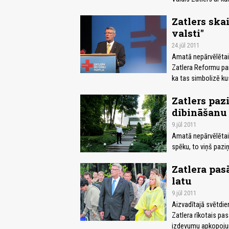
Zatlers ska
valsti"
24.jūl 2011
Amatā nepārvēlētais
Zatlera Reformu part
ka tas simbolizē ku
Zatlers paz
dibināšanu
9.jūl 2011
Amatā nepārvēlētais
spēku, to viņš pazi
Zatlera pas
latu
9.jūl 2011
Aizvadītajā svētdie
Zatlera rīkotais pa
izdevumu apkopoju