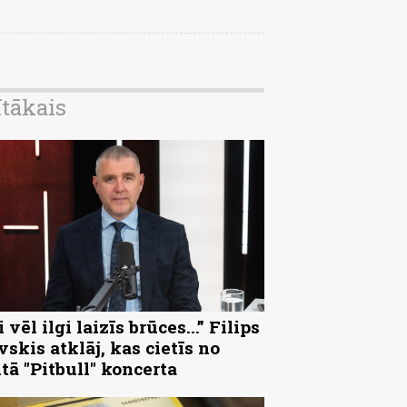
ītākais
 vēl ilgi laizīs brūces...” Filips
vskis atklāj, kas cietīs no
ltā "Pitbull" koncerta