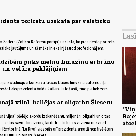
zidenta portretu uzskata par valstisku
Las
s Zatlers (Zatlera Reformu partija) uzskata, ka prezidenta portreta
stisks jautājums un tā mākslinieks ir jāatrod profesionāļiem.
adzībām pirks melnu limuzīnu ar brūnu
 un velūra paklājiņiem
rija izsludinājusi konkursu luksus klases limuzīna automobiļa
 nodot eksprezidenta Valda Zatlera lietošanā, ziņo pietiek.com.
najā vilnī" ballējas ar oligarhu Šleseru
“Viņi
Raje
aunā viļņa" pēdējo akordu izskanēšanu, miljonāri, oligarhi un citas
atce
 sēdās savos limuzīnos, lai dotos Lielupes virzienā nosvinēt
 Restorānā "La Riva" viesojās arī prezidenta amatā nepārvēlētais
ndzi Lilitu un Ainārs Šlesers.