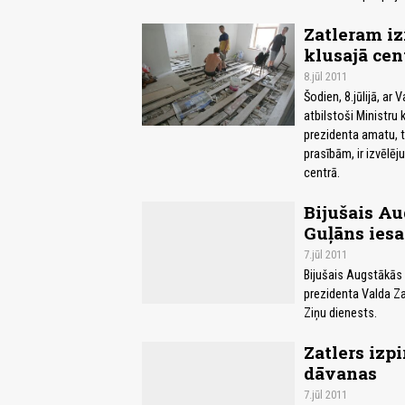
Zatleram iz
klusajā cen
8.jūl 2011
Šodien, 8.jūlijā, ar
atbilstoši Ministru
prezidenta amatu, t
prasībām, ir izvēlēj
centrā.
Bijušais Au
Guļāns iesai
7.jūl 2011
Bijušais Augstākās 
prezidenta Valda Zat
Ziņu dienests.
Zatlers izp
dāvanas
7.jūl 2011