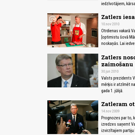
iedzīvotājiem, kārsa
Zatlers iesa
photo_camera
10.nov 2010
Otrdienas vakarā Va
[optimistu šovā Mār
noskaņās. Lai iedve
Zatlers nos
zaimošanu
30.jun 2010
Valsts prezidents Va
mērķis ir atzīmēt n
gada 1. jūlijā.
Zatleram ot
14.nov 2009
Prognozes par to, 
izredzes saņemt Val
izvirzītajiem partij