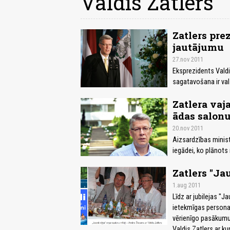
Valdis Zatlers
Zatlers pre
jautājumu
27.nov 2011
Eksprezidents Valdi
sagatavošana ir val
Zatlera vaj
ādas salonu
20.nov 2011
Aizsardzības minist
iegādei, ko plānots
Zatlers "Jau
1.aug 2011
Līdz ar jubilejas "J
ietekmīgas personas
vērienīgo pasākumu.
Valdis Zatlers ar ku