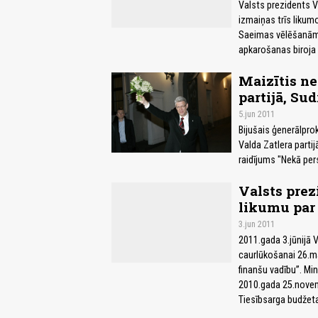
Valsts prezidents Va
izmaiņas trīs likumo
Saeimas vēlēšanām 
apkarošanas biroja 
Maizītis ne
partijā, Su
5.jun 2011
Bijušais ģenerālpro
Valda Zatlera partij
raidījums "Nekā per
Valsts prez
likumu par
3.jun 2011
2011.gada 3.jūnijā V
caurlūkošanai 26.m
finanšu vadību”. Min
2010.gada 25.novemb
Tiesībsarga budžeta