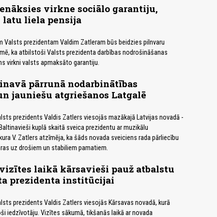
enāksies virkne sociālo garantiju,
 latu liela pensija
am Valsts prezidentam Valdim Zatleram būs beidzies pilnvaru
mē, ka atbilstoši Valsts prezidenta darbības nodrošināšanas
 virkni valsts apmaksāto garantiju.
tinavā pārrunā nodarbinātības
n jauniešu atgriešanos Latgalē
alsts prezidents Valdis Zatlers viesojās mazākajā Latvijas novadā -
Baltinavieši kuplā skaitā sveica prezidentu ar muzikālu
ura V. Zatlers atzīmēja, ka šāds novada sveiciens rada pārliecību
uras uz drošiem un stabiliem pamatiem.
vizītes laikā kārsavieši pauž atbalstu
ta prezidenta institūcijai
alsts prezidents Valdis Zatlers viesojās Kārsavas novadā, kurā
ši iedzīvotāju. Vizītes sākumā, tikšanās laikā ar novada