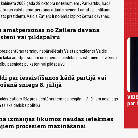
 kabineta 2008.gada 28.oktobra noteikumiem „Par kārtību, kādā
, kuras valsts amatpersonai atļauts pieņemt amata pienākumu
lsts prezidents Valdis Zatlers ir nolēmis izpirkt četras dāvanas.
 amatpersonas no Zatlera dāvanā
steni vai pildspalvu
prezidentūras termiņu nepārvēlētais Valsts prezidents Valdis
šu laikā amatpersonām un citiem sabiedrībā pazīstamiem cilvēkiem
ību pasniedz pulksteni vai pildspalvu.
ldi par iesaistīšanos kādā partijā vai
ošanā sniegs 8. jūlijā
VIDE
ldis Zatlers līdz prezidentūras termiņa beigām - 7. jūlijam nesniegs
par 
 tālākā darbība politikā.
ina izmaiņas likumos naudas ietekmes
kajiem procesiem mazināšanai