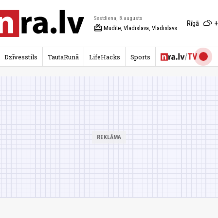
Sestdiena, 8.augusts
+
Rīgā
redeem
Mudīte, Vladislava, Vladislavs
Dzīvesstils
TautaRunā
LifeHacks
Sports