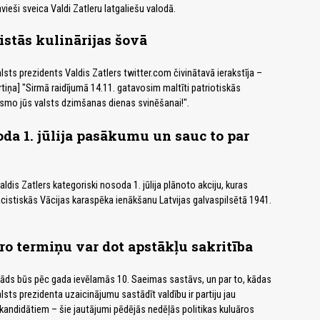
vieši sveica Valdi Zatleru latgaliešu valodā.
istās kulinārijas šovā
lsts prezidents Valdis Zatlers twitter.com čivinātavā ierakstīja –
tiņa] "Sirmā raidījumā 14.11. gatavosim maltīti patriotiskās
smo jūs valsts dzimšanas dienas svinēšanai!".
oda 1. jūlija pasākumu un sauc to par
ldis Zatlers kategoriski nosoda 1. jūlija plānoto akciju, kuras
acistiskās Vācijas karaspēka ienākšanu Latvijas galvaspilsētā 1941.
ro termiņu var dot apstākļu sakritība
kāds būs pēc gada ievēlamās 10. Saeimas sastāvs, un par to, kādas
sts prezidenta uzaicinājumu sastādīt valdību ir partiju jau
u kandidātiem – šie jautājumi pēdējās nedēļās politikas kuluāros