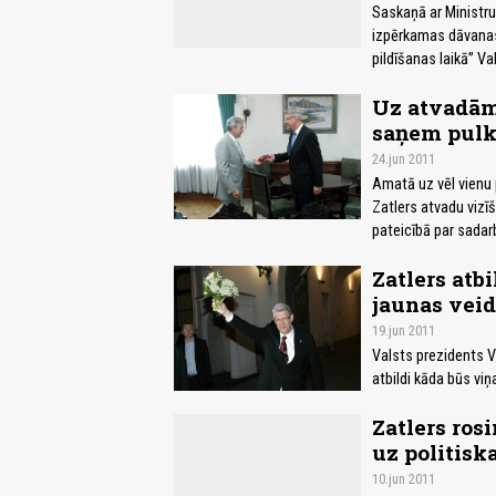
Saskaņā ar Ministru
izpērkamas dāvanas
pildīšanas laikā” Va
Uz atvadām
saņem pulk
24.jun 2011
Amatā uz vēl vienu 
Zatlers atvadu vizī
pateicībā par sadarb
Zatlers atbi
jaunas veid
19.jun 2011
Valsts prezidents Va
atbildi kāda būs viņa
Zatlers ros
uz politis
10.jun 2011