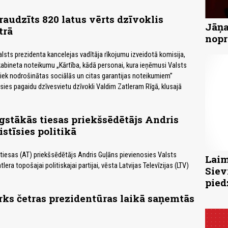
raudzīts 820 latus vērts dzīvoklis
Jāņa
trā
nopr
 Valsts prezidenta kancelejas vadītāja rīkojumu izveidotā komisija,
 kabineta noteikumu „Kārtība, kādā personai, kura ieņēmusi Valsts
iek nodrošinātas sociālās un citas garantijas noteikumiem”
usies pagaidu dzīvesvietu dzīvokli Valdim Zatleram Rīgā, klusajā
gstākās tiesas priekšsēdētājs Andris
stīsies politikā
tiesas (AT) priekšsēdētājs Andris Guļāns pievienosies Valsts
Laim
lera topošajai politiskajai partijai, vēsta Latvijas Televīzijas (LTV)
Siev
pied
irks četras prezidentūras laikā saņemtās