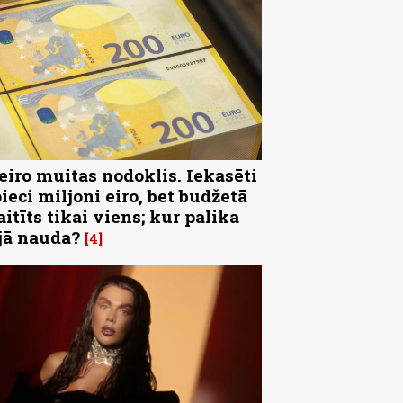
 eiro muitas nodoklis. Iekasēti
pieci miljoni eiro, bet budžetā
aitīts tikai viens; kur palika
jā nauda?
4