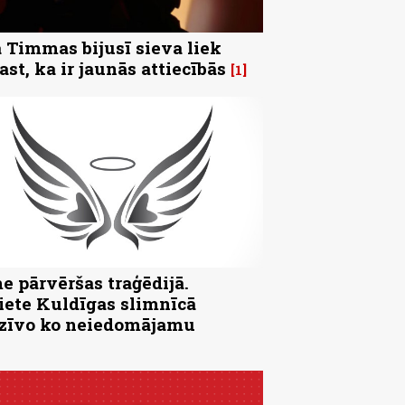
 Timmas bijusī sieva liek
ast, ka ir jaunās attiecībās
1
e pārvēršas traģēdijā.
iete Kuldīgas slimnīcā
zīvo ko neiedomājamu