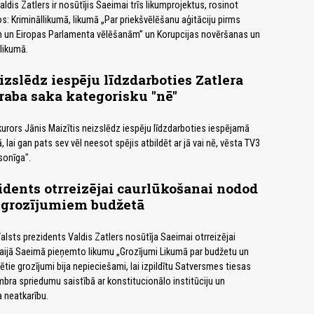
ldis Zatlers ir nosūtījis Saeimai trīs likumprojektus, rosinot
s: Krimināllikumā, likumā „Par priekšvēlēšanu aģitāciju pirms
un Eiropas Parlamenta vēlēšanām” un Korupcijas novēršanas un
likumā.
izslēdz iespēju līdzdarboties Zatlera
draba saka kategorisku "nē"
kurors Jānis Maizītis neizslēdz iespēju līdzdarboties iespējamā
ā, lai gan pats sev vēl neesot spējis atbildēt ar jā vai nē, vēsta TV3
sonīga".
idents otrreizējai caurlūkošanai nodod
 grozījumiem budžetā
alsts prezidents Valdis Zatlers nosūtīja Saeimai otrreizējai
aijā Saeimā pieņemto likumu „Grozījumi Likumā par budžetu un
ētie grozījumi bija nepieciešami, lai izpildītu Satversmes tiesas
ra spriedumu saistībā ar konstitucionālo institūciju un
 neatkarību.