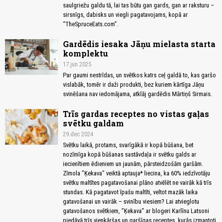
saulgriežu galdu tā, lai tas būtu gan gards, gan ar raksturu –
sirsnīgs, dabisks un viegli pagatavojams, kopā ar
“TheSpruceEats.com”.
Gardēdis iesaka Jāņu mielasta starta
komplektu
17.jun 2025
Par gaumi nestrīdas, un svētkos katrs ceļ galdā to, kas garšo
vislabāk, tomēr ir daži produkti, bez kuriem kārtīga Jāņu
svinēšana nav iedomājama, atklāj gardēdis Mārtiņš Sirmais.
Trīs gardas receptes no vistas gaļas
svētku galdam
29.dec 2024
Svētku laikā, protams, svarīgākā ir kopā būšana, bet
nozīmīga kopā būšanas sastāvdaļa ir svētku galds ar
iecienītiem ēdieniem un jaunām, pārsteidzošām garšām.
Zīmola "Ķekava" veiktā aptauja* liecina, ka 60% iedzīvotāju
svētku maltītes pagatavošanai plāno atvēlēt ne vairāk kā trīs
stundas. Kā pagatavot īpašu maltīti, veltot mazāk laika
gatavošanai un vairāk – svinību viesiem? Lai atvieglotu
gatavošanos svētkiem, “Ķekava” ar blogeri Karlīnu Latsoni
piedāvā trīs vienkāršas un garšīgas receptes, kurās izmantoti