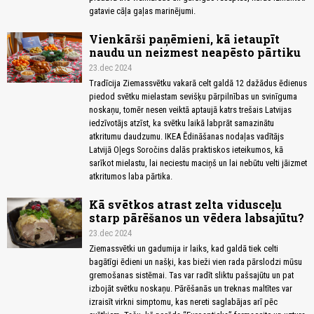
gatavie cāļa gaļas marinējumi.
Vienkārši paņēmieni, kā ietaupīt
naudu un neizmest neapēsto pārtiku
23.dec 2024
Tradīcija Ziemassvētku vakarā celt galdā 12 dažādus ēdienus
piedod svētku mielastam sevišķu pārpilnības un svinīguma
noskaņu, tomēr nesen veiktā aptaujā katrs trešais Latvijas
iedzīvotājs atzīst, ka svētku laikā labprāt samazinātu
atkritumu daudzumu. IKEA Ēdināšanas nodaļas vadītājs
Latvijā Oļegs Soročins dalās praktiskos ieteikumos, kā
sarīkot mielastu, lai neciestu maciņš un lai nebūtu velti jāizmet
atkritumos laba pārtika.
Kā svētkos atrast zelta vidusceļu
starp pārēšanos un vēdera labsajūtu?
23.dec 2024
Ziemassvētki un gadumija ir laiks, kad galdā tiek celti
bagātīgi ēdieni un našķi, kas bieži vien rada pārslodzi mūsu
gremošanas sistēmai. Tas var radīt sliktu pašsajūtu un pat
izbojāt svētku noskaņu. Pārēšanās un treknas maltītes var
izraisīt virkni simptomu, kas nereti saglabājas arī pēc