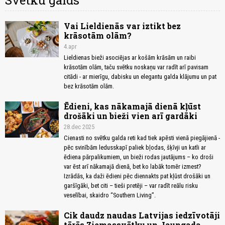
Svētku galds
Vai Lieldienās var iztikt bez
krāsotām olām?
4.apr
Lieldienas bieži asociējas ar košām krāsām un raibi
krāsotām olām, taču svētku noskaņu var radīt arī pavisam
citādi - ar mierīgu, dabisku un elegantu galda klājumu un pat
bez krāsotām olām.
Ēdieni, kas nākamajā dienā kļūst
drošāki un bieži vien arī gardāki
28.dec 2025
Cienasti no svētku galda reti kad tiek apēsti vienā piegājienā -
pēc svinībām ledusskapī paliek bļodas, šķīvji un katli ar
ēdiena pārpalikumiem, un bieži rodas jautājums – ko droši
var ēst arī nākamajā dienā, bet ko labāk tomēr izmest?
Izrādās, ka daži ēdieni pēc diennakts pat kļūst drošāki un
garšīgāki, bet citi – tieši pretēji – var radīt reālu risku
veselībai, skaidro “Southern Living”.
Cik daudz naudas Latvijas iedzīvotāji
tērēs Ziemassvētku un Jaungada