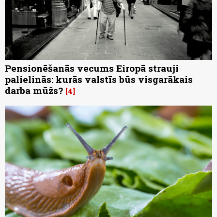
Pensionēšanās vecums Eiropā strauji
palielinās: kurās valstīs būs visgarākais
darba mūžs?
4