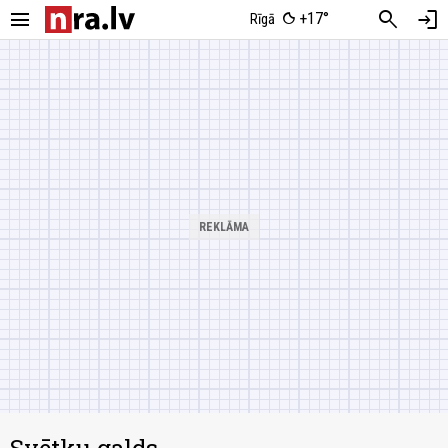
menu
search
login
+17°
Rīgā