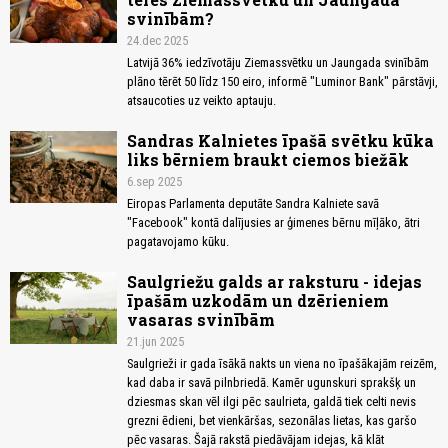
svinībām?
24.dec 2025
Latvijā 36% iedzīvotāju Ziemassvētku un Jaungada svinībām
plāno tērēt 50 līdz 150 eiro, informē "Luminor Bank" pārstāvji,
atsaucoties uz veikto aptauju.
Sandras Kalnietes īpašā svētku kūka
liks bērniem braukt ciemos biežāk
6.sep 2025
Eiropas Parlamenta deputāte Sandra Kalniete savā
"Facebook" kontā dalījusies ar ģimenes bērnu mīļāko, ātri
pagatavojamo kūku.
Saulgriežu galds ar raksturu - idejas
īpašām uzkodām un dzērieniem
vasaras svinībām
21.jun 2025
Saulgrieži ir gada īsākā nakts un viena no īpašākajām reizēm,
kad daba ir savā pilnbriedā. Kamēr ugunskuri sprakšķ un
dziesmas skan vēl ilgi pēc saulrieta, galdā tiek celti nevis
grezni ēdieni, bet vienkāršas, sezonālas lietas, kas garšo
pēc vasaras. Šajā rakstā piedāvājam idejas, kā klāt