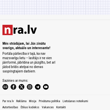
Mēs strādājam, lai Jūs zinātu
svarīgo, aktuālo un interesanto!
Portāla pārliecība ir tajā, ka nav
mazsvarīgu lietu – lasītājs ir ne vien
jāinformē, jābrīdina un jāizglīto, bet arī
jādod brīdis atelpai no dienas
saspringtajiem darbiem.
Sazinies ar mums:
Par nra.lv
Reklāma
Misija
Privātuma politika
Lietošanas noteikumi
Autortiesības
Ētikas kodekss
Vakances
Kontakti