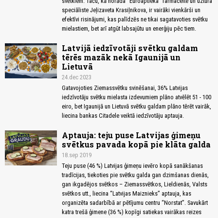
svētkiem. Taču, kā norāda “Euroaptieka” farmaceite un uztura
speciāliste Jeļizaveta Krasiļnikova, ir vairāki vienkārši un
efektīvi risinājumi, kas palīdzēs ne tikai sagatavoties svētku
mielastiem, bet arī atgūt labsajūtu un enerģiju pēc tiem.
Latvijā iedzīvotāji svētku galdam
tērēs mazāk nekā Igaunijā un
Lietuvā
24.dec 2023
Gatavojoties Ziemassvētku svinēšanai, 36% Latvijas
iedzīvotāju svētku mielasta izdevumiem plāno atvēlēt 51 - 100
eiro, bet Igaunijā un Lietuvā svētku galdam plāno tērēt vairāk,
liecina bankas Citadele veiktā iedzīvotāju aptauja.
Aptauja: teju puse Latvijas ģimeņu
svētkus pavada kopā pie klāta galda
18.sep 2019
Teju puse (46 %) Latvijas ģimeņu ievēro kopā sanākšanas
tradīcijas, tiekoties pie svētku galda gan dzimšanas dienās,
gan ikgadējos svētkos – Ziemassvētkos, Lieldienās, Valsts
svētkos utt., liecina “Latvijas Maiznieks” aptauja, kas
organizēta sadarbībā ar pētījumu centru “Norstat”. Savukārt
katra trešā ģimene (36 %) kopīgi satiekas vairākas reizes