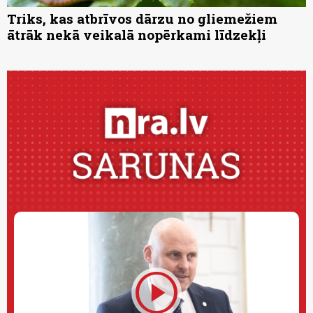
Triks, kas atbrīvos dārzu no gliemežiem
ātrāk nekā veikalā nopērkami līdzekļi
play_circle