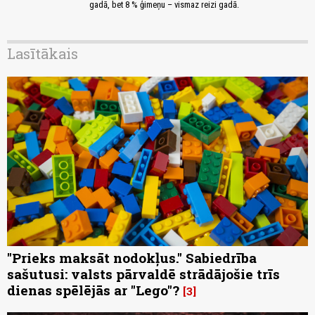
gadā, bet 8 % ģimeņu – vismaz reizi gadā.
Lasītākais
"Prieks maksāt nodokļus." Sabiedrība
sašutusi: valsts pārvaldē strādājošie trīs
dienas spēlējās ar "Lego"?
3