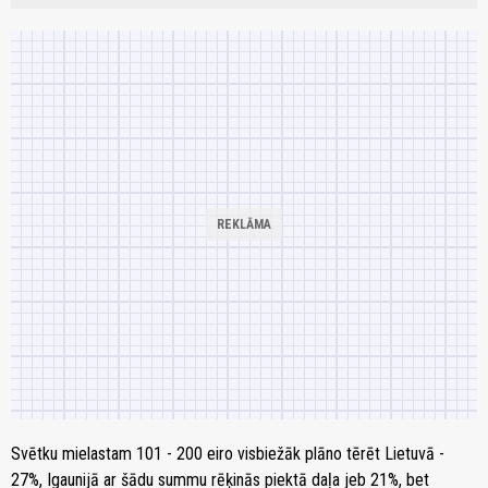
Svētku mielastam 101 - 200 eiro visbiežāk plāno tērēt Lietuvā -
27%, Igaunijā ar šādu summu rēķinās piektā daļa jeb 21%, bet