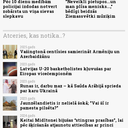
Pēc 10 dienu medībām
"Neveikli pietupos...un
policijai izdodas notvert
man plīsa menisks...,"
zobārsta un viņa sievas
bēdīgi beidzās
slepkavu
Ziemassvētki mūziķim
Atceries, kas notika...?
2025.gads
Vašingtonā centīsies samierināt Armēniju un
Azerbaidžānu
2023.gads
Latvijas U-20 basketbolistes kļuvušas par
Eiropas vicečempionēm
2023.gads
Runas ir, darbu maz – kā Saūda Arābijā sprieda
par karu Ukrainā
2023.gads
Jaunzēlandietis ir nelielā šokā; "Vai šī ir
pamesta pilsēta?"
2024.gads
Keitai Midltonei bijušas “stingras prasības”, lai
pēc šķiršanās atjaunotu attiecības ar princi