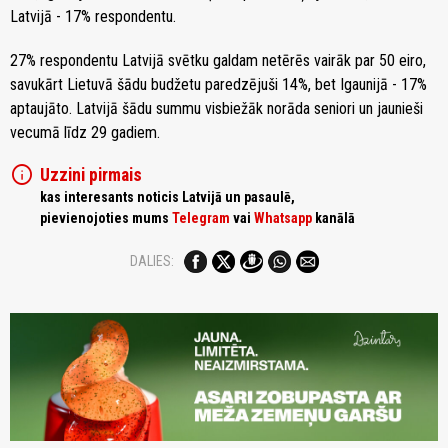
Latvijā - 17% respondentu.
27% respondentu Latvijā svētku galdam netērēs vairāk par 50 eiro,
savukārt Lietuvā šādu budžetu paredzējuši 14%, bet Igaunijā - 17%
aptaujāto. Latvijā šādu summu visbiežāk norāda seniori un jaunieši
vecumā līdz 29 gadiem.
info
Uzzini pirmais
kas interesants noticis Latvijā un pasaulē,
pievienojoties mums
Telegram
vai
Whatsapp
kanālā
DALIES: