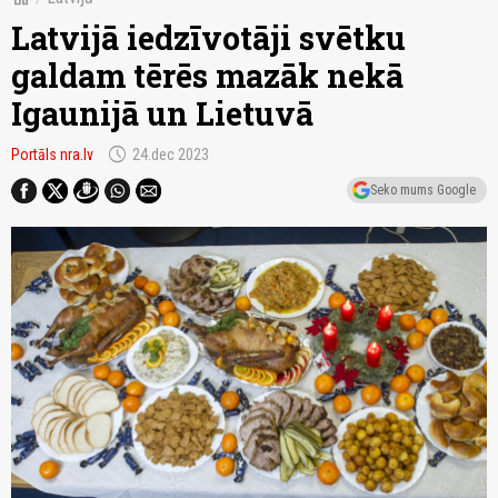
Latvijā iedzīvotāji svētku
galdam tērēs mazāk nekā
Igaunijā un Lietuvā
schedule
Portāls nra.lv
24.dec 2023
Seko mums Google