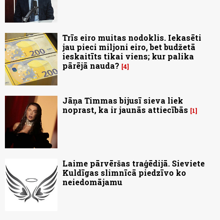
Trīs eiro muitas nodoklis. Iekasēti
jau pieci miljoni eiro, bet budžetā
ieskaitīts tikai viens; kur palika
pārējā nauda?
4
Jāņa Timmas bijusī sieva liek
noprast, ka ir jaunās attiecībās
1
Laime pārvēršas traģēdijā. Sieviete
Kuldīgas slimnīcā piedzīvo ko
neiedomājamu