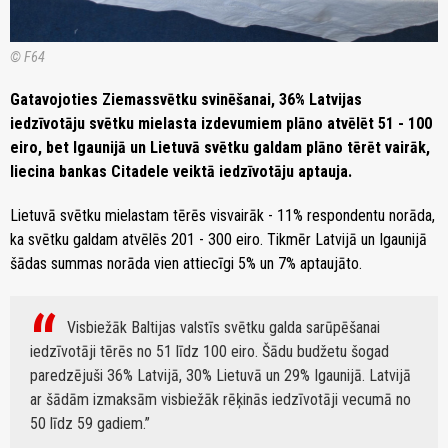
© F64
Gatavojoties Ziemassvētku svinēšanai, 36% Latvijas
iedzīvotāju svētku mielasta izdevumiem plāno atvēlēt 51 - 100
eiro, bet Igaunijā un Lietuvā svētku galdam plāno tērēt vairāk,
liecina bankas Citadele veiktā iedzīvotāju aptauja.
Lietuvā svētku mielastam tērēs visvairāk - 11% respondentu norāda,
ka svētku galdam atvēlēs 201 - 300 eiro. Tikmēr Latvijā un Igaunijā
šādas summas norāda vien attiecīgi 5% un 7% aptaujāto.
Visbiežāk Baltijas valstīs svētku galda sarūpēšanai
iedzīvotāji tērēs no 51 līdz 100 eiro. Šādu budžetu šogad
paredzējuši 36% Latvijā, 30% Lietuvā un 29% Igaunijā. Latvijā
ar šādām izmaksām visbiežāk rēķinās iedzīvotāji vecumā no
50 līdz 59 gadiem.