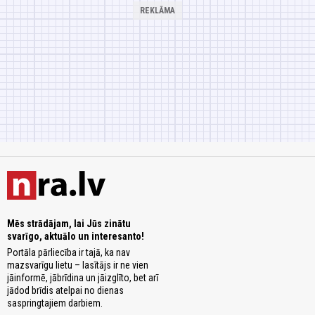
Mēs strādājam, lai Jūs zinātu
svarīgo, aktuālo un interesanto!
Portāla pārliecība ir tajā, ka nav
mazsvarīgu lietu – lasītājs ir ne vien
jāinformē, jābrīdina un jāizglīto, bet arī
jādod brīdis atelpai no dienas
saspringtajiem darbiem.