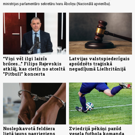
ministrijas parlamentāro sekretāru Ivaru Āboliņu (Nacionālā apvienība).
“Viņi vēl ilgi laizīs
Latvijas valstspiederīgais
brūces...” Filips Rajevskis
apsūdzēts traģiskā
atklāj, kas cietīs no atceltā
negadījumā Lielbritānijā
"Pitbull" koncerta
Noslepkavotā feldšera
Zviedrijā pēkšņi pazūd
lietā jauns pagrieziens
vesela futbola komanda