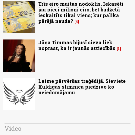
Trīs eiro muitas nodoklis. Iekasēti
jau pieci miljoni eiro, bet budžetā
ieskaitīts tikai viens; kur palika
pārējā nauda?
4
Jāņa Timmas bijusī sieva liek
noprast, ka ir jaunās attiecībās
1
Laime pārvēršas traģēdijā. Sieviete
Kuldīgas slimnīcā piedzīvo ko
neiedomājamu
Video