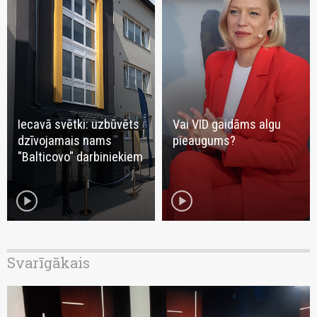
Iecavā svētki: uzbūvēts
Vai VID gaidāms algu
dzīvojamais nams
pieaugums?
"Balticovo" darbiniekiem
play_circle
play_circle
Svarīgākais