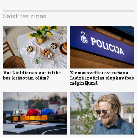
Saistītās ziņas
Vai Lieldienās var iztikt
Ziemassvētku svinēšana
bez krāsotām olām?
Ludzā izvēršas slepkavības
mēģinājumā