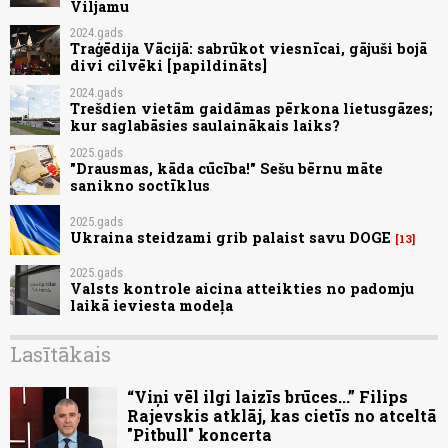
Viljamu
2024.gads
Traģēdija Vācijā: sabrūkot viesnīcai, gājuši bojā
divi cilvēki [papildināts]
2024.gads
Trešdien vietām gaidāmas pērkona lietusgāzes;
kur saglabāsies saulainākais laiks?
2025.gads
"Drausmas, kāda cūcība!" Sešu bērnu māte
sanikno soctīklus
2025.gads
Ukraina steidzami grib palaist savu DOGE
13
2025.gads
Valsts kontrole aicina atteikties no padomju
laikā ieviesta modeļa
Lasītākais
“Viņi vēl ilgi laizīs brūces...” Filips
Rajevskis atklāj, kas cietīs no atceltā
"Pitbull" koncerta