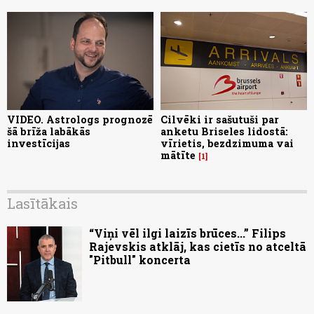
VIDEO. Astrologs prognozē
Cilvēki ir sašutuši par
šā brīža labākās
anketu Briseles lidostā:
investīcijas
vīrietis, bezdzimuma vai
mātīte
1
Lasītākais
“Viņi vēl ilgi laizīs brūces...” Filips
Rajevskis atklāj, kas cietīs no atceltā
"Pitbull" koncerta