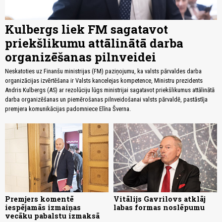
Kulbergs liek FM sagatavot
priekšlikumu attālinātā darba
organizēšanas pilnveidei
Neskatoties uz Finanšu ministrijas (FM) paziņojumu, ka valsts pārvaldes darba
organizācijas izvērtēšana ir Valsts kancelejas kompetence, Ministru prezidents
Andris Kulbergs (AS) ar rezolūciju lūgs ministrijai sagatavot priekšlikumus attālinātā
darba organizēšanas un piemērošanas pilnveidošanai valsts pārvaldē, pastāstīja
premjera komunikācijas padomniece Elīna Šverna.
Premjers komentē
Vitālijs Gavrilovs atklāj
iespējamās izmaiņas
labas formas noslēpumu
vecāku pabalstu izmaksā