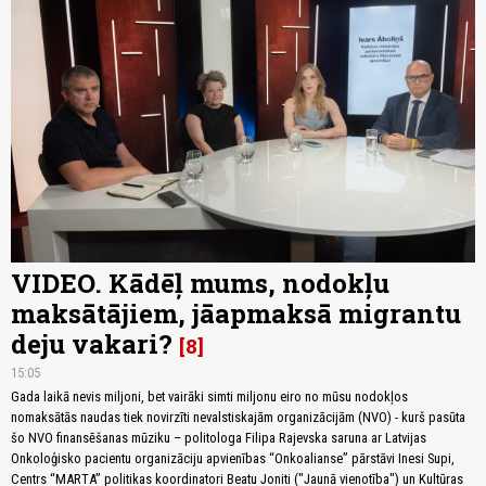
VIDEO. Kādēļ mums, nodokļu
maksātājiem, jāapmaksā migrantu
deju vakari?
8
15:05
Gada laikā nevis miljoni, bet vairāki simti miljonu eiro no mūsu nodokļos
nomaksātās naudas tiek novirzīti nevalstiskajām organizācijām (NVO) - kurš pasūta
šo NVO finansēšanas mūziku – politologa Filipa Rajevska saruna ar Latvijas
Onkoloģisko pacientu organizāciju apvienības “Onkoalianse” pārstāvi Inesi Supi,
Centrs “MARTA” politikas koordinatori Beatu Joniti ("Jaunā vienotība") un Kultūras