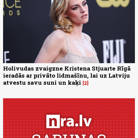
Holivudas zvaigzne Kristena Stjuarte Rīgā
ieradās ar privāto lidmašīnu, lai uz Latviju
atvestu savu suni un kaķi
2