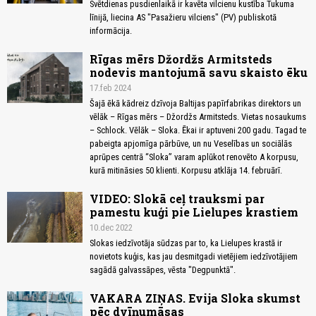
Svētdienas pusdienlaikā ir kavēta vilcienu kustība Tukuma
līnijā, liecina AS "Pasažieru vilciens" (PV) publiskotā
informācija.
Rīgas mērs Džordžs Armitsteds
nodevis mantojumā savu skaisto ēku
17.feb 2024
Šajā ēkā kādreiz dzīvoja Baltijas papīrfabrikas direktors un
vēlāk – Rīgas mērs – Džordžs Armitsteds. Vietas nosaukums
– Schlock. Vēlāk – Sloka. Ēkai ir aptuveni 200 gadu. Tagad te
pabeigta apjomīga pārbūve, un nu Veselības un sociālās
aprūpes centrā “Sloka” varam aplūkot renovēto A korpusu,
kurā mitināsies 50 klienti. Korpusu atklāja 14. februārī.
VIDEO: Slokā ceļ trauksmi par
pamestu kuģi pie Lielupes krastiem
10.dec 2022
Slokas iedzīvotāja sūdzas par to, ka Lielupes krastā ir
novietots kuģis, kas jau desmitgadi vietējiem iedzīvotājiem
sagādā galvassāpes, vēsta "Degpunktā".
VAKARA ZIŅAS. Evija Sloka skumst
pēc dvīņumāsas