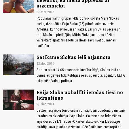
neiebilst, ka meita apprecas ar
ārzemnieku
30.mar 2016
Populārās kantri grupas «Klaidonis» solista Māra Slokas
meita, dziedātāja Evija Sloka (26) pārcēlusies uz dzīvi
Amerikā, kur nosvinējusi arī kāzas. Lai arī Evijas vecāki un
radi kāzās nepiedalījās, Māris Sloka jau pirms kāzām
vairākkārt iepazinis znotu un devis savu svētību meitas
laulībām.
Satiksme Slokas ielā atjaunota
12.dec 2015
Šodien plkst.14.05 transporta kustība Rīgā, Slokas ielā no
Jūrmalas gatves līdz Kuldīgas ielai, atjaunota, aģentūru LETA
informēja Valsts policija.
Evija Sloka uz ballīti ierodas tieši no
lidmašīnas
26.dec 2011
Uz Ziemassvētku brīvdienām no mācībām Londonā dzimtenē
ieradusies dziedātāja Evija Sloka. Pa taisno no lidmašīnas
viņa devās uz LNT šovu «OKartes skatuve», kur klausītājiem
atrādīja savu jaunāko dziesmu. Pēc fināla meitene kopā ar