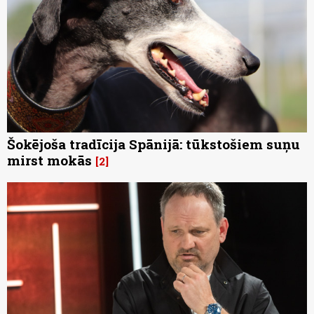
Šokējoša tradīcija Spānijā: tūkstošiem suņu
mirst mokās
2