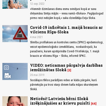
12.sep 2022
«Vienmēr dzimšanas dienu esmu svinējusi kopā ar savu
dvīņumāsu Sintiju mājās – viesu namā «Slokas». Pagājušogad
pirmo reizi nebijām kopā,» saka dziedātāja Evija Sloka.
Covid-19 inficētais 1. maijā braucis ar
vilcienu Rīga-Sloka
4.mai 2021
Slimību profilakses un kontroles centra (SPKC) epidemiologi,
veicot epidemioloģisko izmeklēšanu, noskaidrojuši, ka
pasažieris, kuram apstiprināta Covid-19 infekcija, 1. maijā
braucis ar vilcienu Rīga – Sloka, informē SPKC.
VIDEO: neticamas pārgalvja darbības
photo_camera
iemūžinātas Slokā
2
20.mai 2019
Sociālajos tīklos parādījies video ar kādu pārgalvi, kurš
pārvietojās pa trosi starp diviem katla mājas skursteņiem
Slokā.
Neticēsi! Latviešu bērni Slokā
izrēķinājušies ar krievu puisīti
44