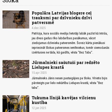
Sloka
Populāra Latvijas blogere ceļ
trauksmi par dzīvnieku dzīvi
patversmē
4.dec 2025
Patrīcija, kura sociālo mediju lietotāji labāk pazīst kā Intrišu,
jau divus gadus rīko labdarības pasākumus, vācot
ziedojumus dzīvnieku patversmēm. Šoreiz kārta pienākusi
iepriecināt Slokas patversmes iemītniekus, tomēr ciemošanās
izvērtusies ne tāda, kā gaidīts, vēsta "Bez Tabu".
Jūrmalnieki sašutuši par redzēto
Lielupes krastā
15.apr 2025
Jūrmalnieks Jānis nesen pastaigājies pa Sloku. Vīrietis bijis
pārsteigts par lielo nekārtību Lielupes krastā, vēsta "Bez
tabu".
Tukuma līnijā kavējas vilcienu
kustība
12.jan 2025