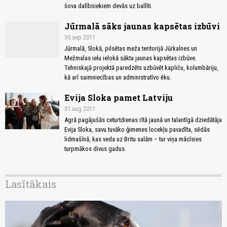
šova dalībniekiem devās uz ballīti.
Jūrmalā sāks jaunas kapsētas izbūvi
30.sep 2011
Jūrmalā, Slokā, pilsētas meža teritorijā Jūrkalnes un
Mežmalas ielu ielokā sākta jaunas kapsētas izbūve.
Tehniskajā projektā paredzēts uzbūvēt kapliču, kolumbāriju,
kā arī saimniecības un administratīvo ēku.
Evija Sloka pamet Latviju
photo_camera
31.aug 2011
Agrā pagājušās ceturtdienas rītā jaunā un talantīgā dziedātāja
Evija Sloka, savu tuvāko ģimenes locekļu pavadīta, sēdās
lidmašīnā, kas veda uz Britu salām – tur viņa mācīsies
turpmākos divus gadus.
Lasītākais