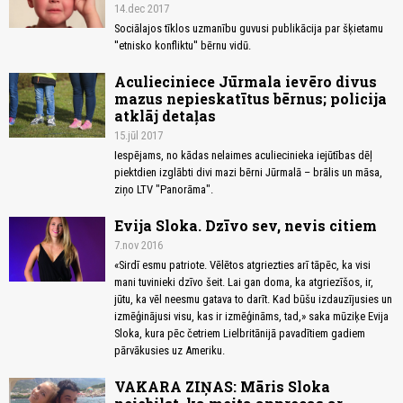
14.dec 2017
Sociālajos tīklos uzmanību guvusi publikācija par šķietamu
''etnisko konfliktu'' bērnu vidū.
Aculieciniece Jūrmala ievēro divus
mazus nepieskatītus bērnus; policija
atklāj detaļas
15.jūl 2017
Iespējams, no kādas nelaimes aculiecinieka iejūtības dēļ
piektdien izglābti divi mazi bērni Jūrmalā – brālis un māsa,
ziņo LTV "Panorāma".
Evija Sloka. Dzīvo sev, nevis citiem
7.nov 2016
«Sirdī esmu patriote. Vēlētos atgriezties arī tāpēc, ka visi
mani tuvinieki dzīvo šeit. Lai gan doma, ka atgriezīšos, ir,
jūtu, ka vēl neesmu gatava to darīt. Kad būšu izdauzījusies un
izmēģinājusi visu, kas ir izmēģināms, tad,» saka mūziķe Evija
Sloka, kura pēc četriem Lielbritānijā pavadītiem gadiem
pārvākusies uz Ameriku.
VAKARA ZIŅAS: Māris Sloka