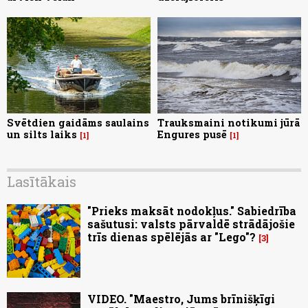
Svētdien gaidāms saulains
Trauksmaini notikumi jūrā
un silts laiks
Engures pusē
1
1
Lasītākais
"Prieks maksāt nodokļus." Sabiedrība
sašutusi: valsts pārvaldē strādājošie
trīs dienas spēlējās ar "Lego"?
3
VIDEO. "Maestro, Jums brīnišķīgi