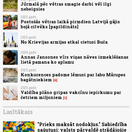
Jūrmalā pēc vētras smagie darbi vēl ilgi
nebeigsies
2023.gads
Postošās vētras laikā pirmdien Latvijā gājis
bojā cilvēks [papildināts]
2025.gads
No Krievijas armijas atkal cietusi Buča
2024.gads
Annas Jansones vīrs viņas nāves izmeklēšanas
lietā pamana ko aplamu
2025.gads
Konkurences padome lēmusi par labu Mārupes
bagātniekiem
6
2023.gads
Valdība plāno gripas vakcīnu iepirkumu par
četriem miljoniem
1
Lasītākais
"Prieks maksāt nodokļus." Sabiedrība
sašutusi: valsts pārvaldē strādājošie