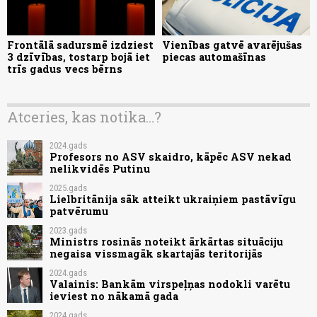
Frontālā sadursmē izdziest
Vienības gatvē avarējušas
3 dzīvības, tostarp bojā iet
piecas automašīnas
trīs gadus vecs bērns
Atceries, kas notika...?
2024.gads
Profesors no ASV skaidro, kāpēc ASV nekad
nelikvidēs Putinu
2025.gads
Lielbritānija sāk atteikt ukraiņiem pastāvīgu
patvērumu
2023.gads
Ministrs rosinās noteikt ārkārtas situāciju
negaisa vissmagāk skartajās teritorijās
2024.gads
Valainis: Bankām virspeļņas nodokli varētu
ieviest no nākamā gada
2024.gads