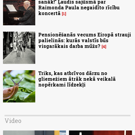
sanāk!" Ļaudis sajūsmā par
Raimonda Paula negaidīto rīcību
koncertā
1
Pensionēšanās vecums Eiropā strauji
palielinās: kurās valstīs būs
visgarākais darba mūžs?
4
Triks, kas atbrīvos dārzu no
gliemežiem ātrāk nekā veikalā
nopērkami līdzekļi
Video