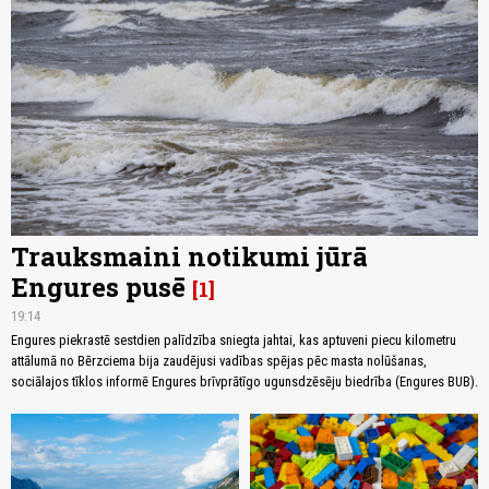
Trauksmaini notikumi jūrā
Engures pusē
1
19:14
Engures piekrastē sestdien palīdzība sniegta jahtai, kas aptuveni piecu kilometru
attālumā no Bērzciema bija zaudējusi vadības spējas pēc masta nolūšanas,
sociālajos tīklos informē Engures brīvprātīgo ugunsdzēsēju biedrība (Engures BUB).