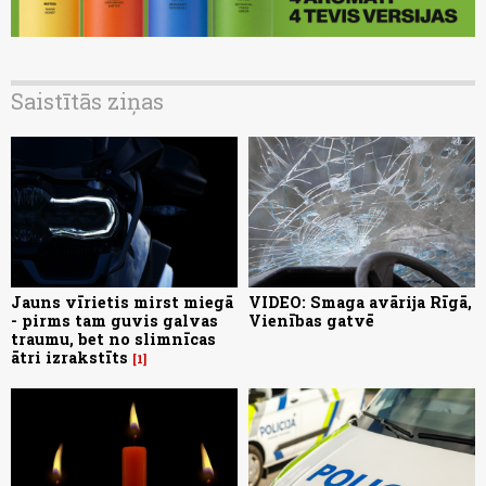
Saistītās ziņas
Jauns vīrietis mirst miegā
VIDEO: Smaga avārija Rīgā,
- pirms tam guvis galvas
Vienības gatvē
traumu, bet no slimnīcas
ātri izrakstīts
1