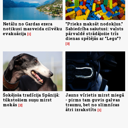
Netālu no Gardas ezera
"Prieks maksāt nodokļus."
notikusi masveida cilvēku
Sabiedrība sašutusi: valsts
evakuācija
pārvaldē strādājošie trīs
1
dienas spēlējās ar "Lego"?
3
Šokējoša tradīcija Spānijā:
Jauns vīrietis mirst miegā
tūkstošiem suņu mirst
- pirms tam guvis galvas
mokās
traumu, bet no slimnīcas
2
ātri izrakstīts
1