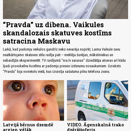
“Pravda” uz dibena. Vaikules
skandalozais skatuves kostīms
satracina Maskavu
Laikā, kad padomju veikalos gandrīz neko nevarēja nopirkt, Laima Vaikule savu
neatkārtojamo skatuves stilu radīja pati – meklēja šuvējas, māksliniekus un
nebaidījās eksperimentēt. TV raidījumā “nra.lv sarunas” dziedātāja atceras arī kādu
īpaši provokatīvu kostīmu ar padomju preses izdevumu nosaukumiem. Uzraksts
“Pravda” bija novietots vietā, kas izraisīja sašutuma pilnu telefona zvanu.
Latvijā bērnus dzemdē
VIDEO. Āgenskalnā trako
arvien vēlāk
dzērājšoferis