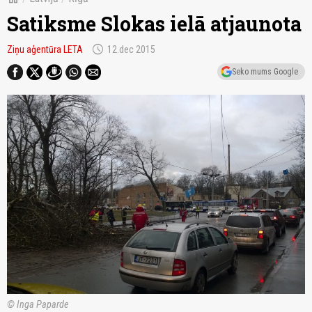
Satiksme Slokas ielā atjaunota
schedule
Ziņu aģentūra LETA
12.dec 2015
Seko mums Google
© Inga Paparde