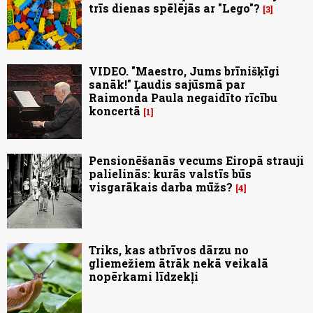
trīs dienas spēlējās ar "Lego"?
3
VIDEO. "Maestro, Jums brīnišķīgi
sanāk!" Ļaudis sajūsmā par
Raimonda Paula negaidīto rīcību
koncertā
1
Pensionēšanās vecums Eiropā strauji
palielinās: kurās valstīs būs
visgarākais darba mūžs?
4
Triks, kas atbrīvos dārzu no
gliemežiem ātrāk nekā veikalā
nopērkami līdzekļi