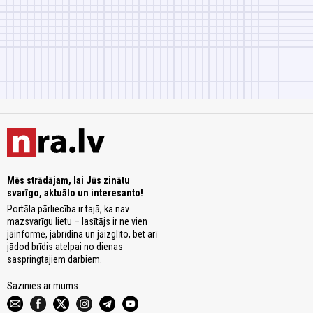
Mēs strādājam, lai Jūs zinātu
svarīgo, aktuālo un interesanto!
Portāla pārliecība ir tajā, ka nav
mazsvarīgu lietu – lasītājs ir ne vien
jāinformē, jābrīdina un jāizglīto, bet arī
jādod brīdis atelpai no dienas
saspringtajiem darbiem.
Sazinies ar mums: