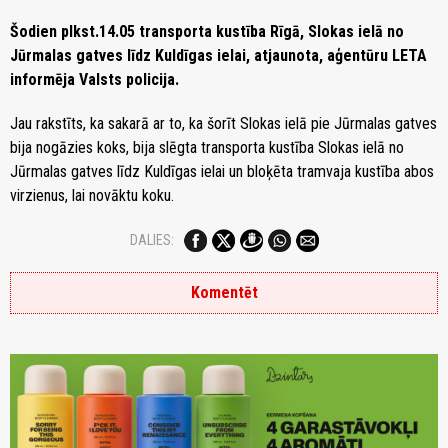
Šodien plkst.14.05 transporta kustība Rīgā, Slokas ielā no
Jūrmalas gatves līdz Kuldīgas ielai, atjaunota, aģentūru LETA
informēja Valsts policija.
Jau rakstīts, ka sakarā ar to, ka šorīt Slokas ielā pie Jūrmalas gatves
bija nogāzies koks, bija slēgta transporta kustība Slokas ielā no
Jūrmalas gatves līdz Kuldīgas ielai un bloķēta tramvaja kustība abos
virzienus, lai novāktu koku.
DALIES:
Komentēt