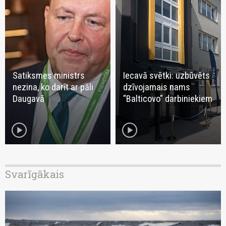
Satiksmes ministrs
Iecavā svētki: uzbūvēts
nezina, ko darīt ar pāli
dzīvojamais nams
Daugavā
"Balticovo" darbiniekiem
play_circle
play_circle
Svarīgākais