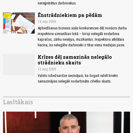
nereģistrētus darbiniekus.
Ēnstrādniekiem pa pēdām
14.sep 2009
Apbedīšanas bizness asās konkurences dēļ nonācis darba
inspektoru uzmanības lokā – biroji nelegāli nodarbina
kapračus, zārku nesējus, muzikantus. Inspektoru atklātais
liecina, ka nelegālie darbinieki ir tikai viena medaļas puse.
Krīzes dēļ samazinās nelegālo
strādnieku skaits
13.aug 2009
Valsts robežsardze secinājusi, ka šogad valstī krietni
samazinājies nelegāli nodarbināto cilvēku skaits.
Lasītākais