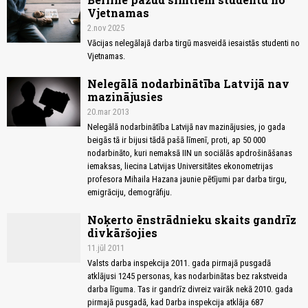
Vjetnamas
2.nov 2025
Vācijas nelegālajā darba tirgū masveidā iesaistās studenti no
Vjetnamas.
Nelegālā nodarbinātība Latvijā nav
mazinājusies
20.mar 2013
Nelegālā nodarbinātība Latvijā nav mazinājusies, jo gada
beigās tā ir bijusi tādā pašā līmenī, proti, ap 50 000
nodarbināto, kuri nemaksā IIN un sociālās apdrošināšanas
iemaksas, liecina Latvijas Universitātes ekonometrijas
profesora Mihaila Hazana jaunie pētījumi par darba tirgu,
emigrāciju, demogrāfiju.
Noķerto ēnstrādnieku skaits gandrīz
divkāršojies
11.jūl 2011
Valsts darba inspekcija 2011. gada pirmajā pusgadā
atklājusi 1245 personas, kas nodarbinātas bez rakstveida
darba līguma. Tas ir gandrīz divreiz vairāk nekā 2010. gada
pirmajā pusgadā, kad Darba inspekcija atklāja 687