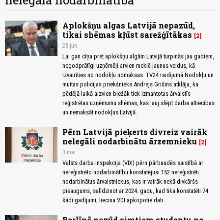
nelegālā nodarbinātība
Aplokšņu algas Latvijā nepazūd,
tikai shēmas kļūst sarežģītākas
2
28.jun
Lai gan cīņa pret aplokšņu algām Latvijā turpinās jau gadiem,
negodprātīgi uzņēmēji arvien meklē jaunus veidus, kā
izvairīties no nodokļu nomaksas. TV24 raidījumā Nodokļu un
muitas policijas priekšnieks Andrejs Grišins atklāja, ka
pēdējā laikā aizvien biežāk tiek izmantotas ārvalstīs
reģistrētas uzņēmumu shēmas, kas ļauj slēpt darba attiecības
un nemaksāt nodokļus Latvijā.
Pērn Latvijā pieķerts divreiz vairāk
nelegāli nodarbinātu ārzemnieku
2
3.mai
Valsts darba inspekcija (VDI) pērn pārbaudēs saistībā ar
nereģistrēto nodarbinātību konstatējusi 152 nereģistrēti
nodarbinātus ārvalstniekus, kas ir vairāk nekā divkāršs
pieaugums, salīdzinot ar 2024. gadu, kad tika konstatēti 74
šādi gadījumi, liecina VDI apkopotie dati.
Berlīnē pazūd simtiem studentu no