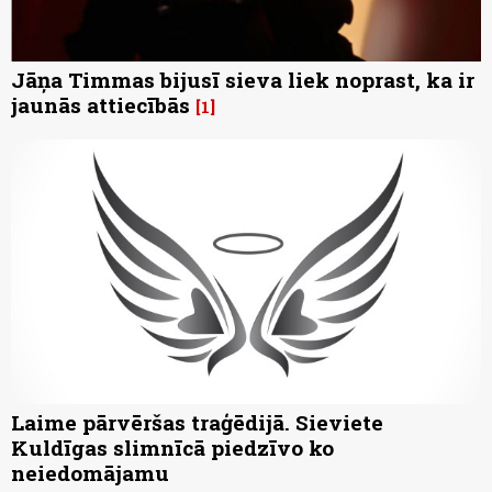
Jāņa Timmas bijusī sieva liek noprast, ka ir
jaunās attiecībās
1
Laime pārvēršas traģēdijā. Sieviete
Kuldīgas slimnīcā piedzīvo ko
neiedomājamu