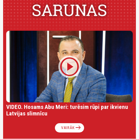
play_circle
VIDEO. Hosams Abu Meri: turēsim rūpi par ikvienu
Latvijas slimnīcu
arrow_right_alt
VAIRĀK