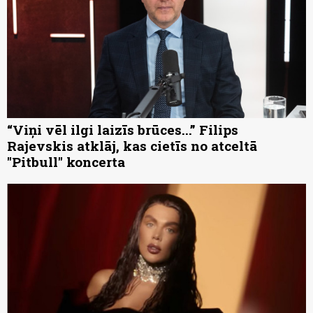
“Viņi vēl ilgi laizīs brūces...” Filips
Rajevskis atklāj, kas cietīs no atceltā
"Pitbull" koncerta