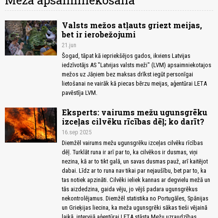
Meža apsaimniekošana
Valsts mežos atļauts griezt meijas,
bet ir ierobežojumi
21.jun
Šogad, tāpat kā iepriekšējos gados, ikviens Latvijas
iedzīvotājs AS "Latvijas valsts meži" (LVM) apsaimniekotajos
mežos uz Jāņiem bez maksas drīkst iegūt personīgai
lietošanai ne vairāk kā piecas bērzu meijas, aģentūrai LETA
pavēstīja LVM.
Eksperts: vairums mežu ugunsgrēku
izceļas cilvēku rīcības dēļ; ko darīt?
16.sep 2025
Diemžēl vairums mežu ugunsgrēku izceļas cilvēku rīcības
dēļ. Turklāt runa ir arī par to, ka cilvēkos ir dusmas, viņi
nezina, kā ar to tikt galā, un savas dusmas pauž, arī kaitējot
dabai. Līdz ar to runa nav tikai par nejaušību, bet par to, ka
tas notiek apzināti. Cilvēki ieliek kannas ar degvielu mežā un
tās aizdedzina, gaida vēju, jo vējš padara ugunsgrēkus
nekontrolējamus. Diemžēl statistika no Portugāles, Spānijas
un Grieķijas liecina, ka meža ugunsgrēki sākas tieši vējainā
laikā, intervijā aģentūrai LETA stāsta Mežu uzraudzības