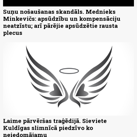
Suņu nošaušanas skandāls. Mednieks
Minkevičs: apsūdzību un kompensāciju
neatzīstu; arī pārējie apsūdzētie rausta
plecus
Laime pārvēršas traģēdijā. Sieviete
Kuldīgas slimnīcā piedzīvo ko
neiedomājamu