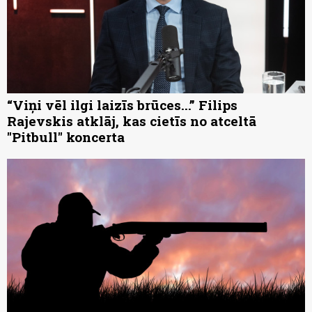
“Viņi vēl ilgi laizīs brūces...” Filips
Rajevskis atklāj, kas cietīs no atceltā
"Pitbull" koncerta