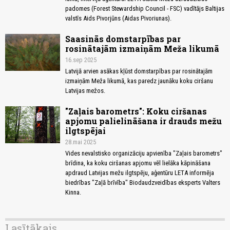
padomes (Forest Stewardship Council - FSC) vadītājs Baltijas
valstīs Aids Pivorjūns (Aidas Pivoriunas).
Saasinās domstarpības par
rosinātajām izmaiņām Meža likumā
16.sep 2025
Latvijā arvien asākas kļūst domstarpības par rosinātajām
izmaiņām Meža likumā, kas paredz jaunāku koku ciršanu
Latvijas mežos.
"Zaļais barometrs": Koku ciršanas
apjomu palielināšana ir drauds mežu
ilgtspējai
28.mai 2025
Vides nevalstisko organizāciju apvienība "Zaļais barometrs"
brīdina, ka koku ciršanas apjomu vēl lielāka kāpināšana
apdraud Latvijas mežu ilgtspēju, aģentūru LETA informēja
biedrības "Zaļā brīvība" Biodaudzveidības eksperts Valters
Kinna.
Lasītākais