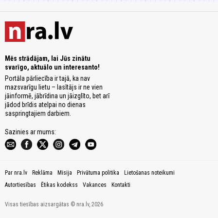
Mēs strādājam, lai Jūs zinātu
svarīgo, aktuālo un interesanto!
Portāla pārliecība ir tajā, ka nav
mazsvarīgu lietu – lasītājs ir ne vien
jāinformē, jābrīdina un jāizglīto, bet arī
jādod brīdis atelpai no dienas
saspringtajiem darbiem.
Sazinies ar mums:
Par nra.lv
Reklāma
Misija
Privātuma politika
Lietošanas noteikumi
Autortiesības
Ētikas kodekss
Vakances
Kontakti
Visas tiesības aizsargātas © nra.lv, 2026