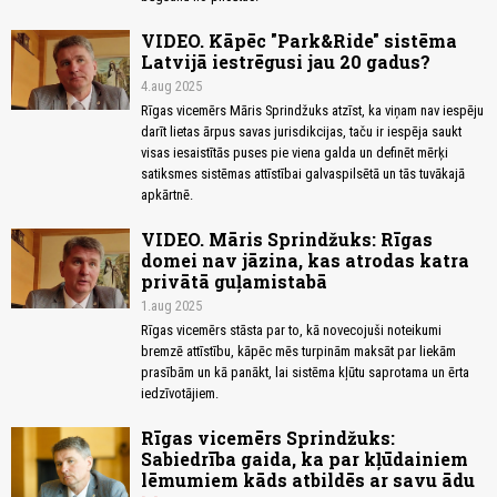
VIDEO. Kāpēc "Park&Ride" sistēma
Latvijā iestrēgusi jau 20 gadus?
4.aug 2025
Rīgas vicemērs Māris Sprindžuks atzīst, ka viņam nav iespēju
darīt lietas ārpus savas jurisdikcijas, taču ir iespēja saukt
visas iesaistītās puses pie viena galda un definēt mērķi
satiksmes sistēmas attīstībai galvaspilsētā un tās tuvākajā
apkārtnē.
VIDEO. Māris Sprindžuks: Rīgas
domei nav jāzina, kas atrodas katra
privātā guļamistabā
1.aug 2025
Rīgas vicemērs stāsta par to, kā novecojuši noteikumi
bremzē attīstību, kāpēc mēs turpinām maksāt par liekām
prasībām un kā panākt, lai sistēma kļūtu saprotama un ērta
iedzīvotājiem.
Rīgas vicemērs Sprindžuks:
Sabiedrība gaida, ka par kļūdainiem
lēmumiem kāds atbildēs ar savu ādu