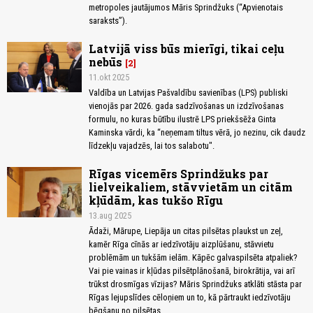
metropoles jautājumos Māris Sprindžuks (“Apvienotais
saraksts”).
Latvijā viss būs mierīgi, tikai ceļu
nebūs
2
11.okt 2025
Valdība un Latvijas Pašvaldību savienības (LPS) publiski
vienojās par 2026. gada sadzīvošanas un izdzīvošanas
formulu, no kuras būtību ilustrē LPS priekšsēža Ginta
Kaminska vārdi, ka “neņemam tiltus vērā, jo nezinu, cik daudz
līdzekļu vajadzēs, lai tos salabotu".
Rīgas vicemērs Sprindžuks par
lielveikaliem, stāvvietām un citām
kļūdām, kas tukšo Rīgu
13.aug 2025
Ādaži, Mārupe, Liepāja un citas pilsētas plaukst un zeļ,
kamēr Rīga cīnās ar iedzīvotāju aizplūšanu, stāvvietu
problēmām un tukšām ielām. Kāpēc galvaspilsēta atpaliek?
Vai pie vainas ir kļūdas pilsētplānošanā, birokrātija, vai arī
trūkst drosmīgas vīzijas? Māris Sprindžuks atklāti stāsta par
Rīgas lejupslīdes cēloņiem un to, kā pārtraukt iedzīvotāju
bēgšanu no pilsētas.