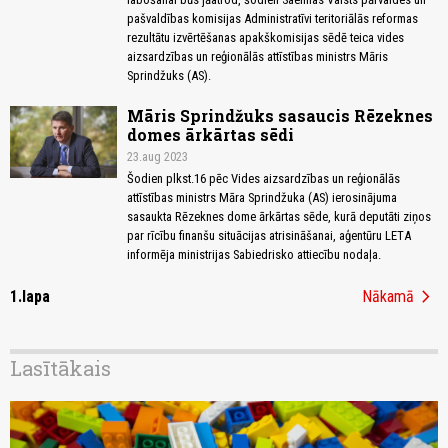
pašvaldības komisijas Administratīvi teritoriālās reformas
rezultātu izvērtēšanas apakškomisijas sēdē teica vides
aizsardzības un reģionālās attīstības ministrs Māris
Sprindžuks (AS).
Māris Sprindžuks sasaucis Rēzeknes
domes ārkārtas sēdi
23.aug 2023
Šodien plkst.16 pēc Vides aizsardzības un reģionālās
attīstības ministrs Māra Sprindžuka (AS) ierosinājuma
sasaukta Rēzeknes dome ārkārtas sēde, kurā deputāti ziņos
par rīcību finanšu situācijas atrisināšanai, aģentūru LETA
informēja ministrijas Sabiedrisko attiecību nodaļa.
chevron_right
1.lapa
Nākamā
Lasītākais