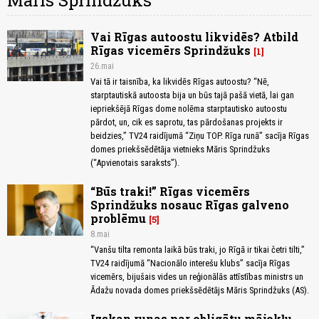
Māris Sprindžuks
Vai Rīgas autoostu likvidēs? Atbild
Rīgas vicemērs Sprindžuks
1
26.mai
Vai tā ir taisnība, ka likvidēs Rīgas autoostu? “Nē,
starptautiskā autoosta bija un būs tajā pašā vietā, lai gan
iepriekšējā Rīgas dome nolēma starptautisko autoostu
pārdot, un, cik es saprotu, tas pārdošanas projekts ir
beidzies,” TV24 raidījumā “Ziņu TOP. Rīga runā” sacīja Rīgas
domes priekšsēdētāja vietnieks Māris Sprindžuks
(“Apvienotais saraksts”).
“Būs traki!” Rīgas vicemērs
Sprindžuks nosauc Rīgas galveno
problēmu
5
8.mai
“Vanšu tilta remonta laikā būs traki, jo Rīgā ir tikai četri tilti,”
TV24 raidījumā “Nacionālo interešu klubs” sacīja Rīgas
vicemērs, bijušais vides un reģionālās attīstības ministrs un
Ādažu novada domes priekšsēdētājs Māris Sprindžuks (AS).
Izskan runas par obligātu mājokļu