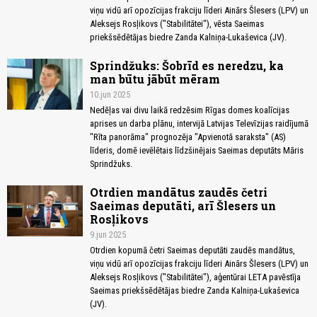
viņu vidū arī opozīcijas frakciju līderi Ainārs Šlesers (LPV) un
Aleksejs Rosļikovs ("Stabilitātei"), vēsta Saeimas
priekšsēdētājas biedre Zanda Kalniņa-Lukaševica (JV).
Sprindžuks: Šobrīd es neredzu, ka
man būtu jābūt mēram
10.jun 2025
Nedēļas vai divu laikā redzēsim Rīgas domes koalīcijas
aprises un darba plānu, intervijā Latvijas Televīzijas raidījumā
"Rīta panorāma" prognozēja "Apvienotā saraksta" (AS)
līderis, domē ievēlētais līdzšinējais Saeimas deputāts Māris
Sprindžuks.
Otrdien mandātus zaudēs četri
Saeimas deputāti, arī Šlesers un
Rosļikovs
9.jun 2025
Otrdien kopumā četri Saeimas deputāti zaudēs mandātus,
viņu vidū arī opozīcijas frakciju līderi Ainārs Šlesers (LPV) un
Aleksejs Rosļikovs ("Stabilitātei"), aģentūrai LETA pavēstīja
Saeimas priekšsēdētājas biedre Zanda Kalniņa-Lukaševica
(JV).