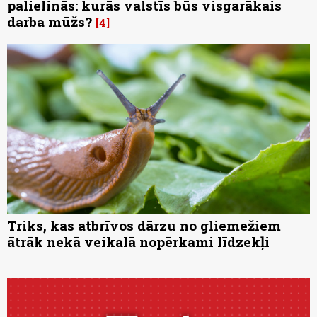
palielinās: kurās valstīs būs visgarākais
darba mūžs?
4
Triks, kas atbrīvos dārzu no gliemežiem
ātrāk nekā veikalā nopērkami līdzekļi