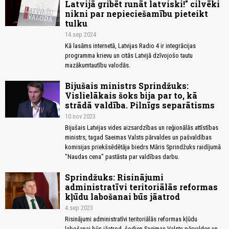
Latvijā gribēt runāt latviski!" cilvēki
nikni par nepieciešamību pieteikt
tulku
14.sep 2024
Kā lasāms internetā, Latvijas Radio 4 ir integrācijas
programma krievu un citās Latvijā dzīvojošo tautu
mazākumtautību valodās.
Bijušais ministrs Sprindžuks:
Vislielākais šoks bija par to, kā
strādā valdība. Pilnīgs separātisms
10.nov 2023
Bijušais Latvijas vides aizsardzības un reģionālās attīstības
ministrs, tagad Saeimas Valsts pārvaldes un pašvaldības
komisijas priekšsēdētāja biedrs Māris Sprindžuks raidījumā
"Naudas cena" pastāsta par valdības darbu.
Sprindžuks: Risinājumi
administratīvi teritoriālās reformas
kļūdu labošanai būs jāatrod
4.sep 2023
Risinājumi administratīvi teritoriālās reformas kļūdu
labošanai būs jāatrod, šodien Saeimas Valsts pārvaldes un