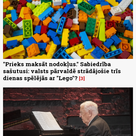
"Prieks maksāt nodokļus." Sabiedrība
sašutusi: valsts pārvaldē strādājošie trīs
dienas spēlējās ar "Lego"?
3