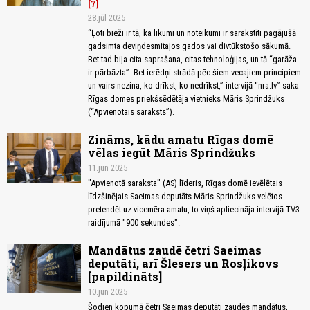
7
28.jūl 2025
“Ļoti bieži ir tā, ka likumi un noteikumi ir sarakstīti pagājušā
gadsimta deviņdesmitajos gados vai divtūkstošo sākumā.
Bet tad bija cita saprašana, citas tehnoloģijas, un tā “garāža
ir pārbāzta”. Bet ierēdņi strādā pēc šiem vecajiem principiem
un vairs nezina, ko drīkst, ko nedrīkst,” intervijā “nra.lv” saka
Rīgas domes priekšsēdētāja vietnieks Māris Sprindžuks
(“Apvienotais saraksts”).
Zināms, kādu amatu Rīgas domē
vēlas iegūt Māris Sprindžuks
11.jun 2025
"Apvienotā saraksta" (AS) līderis, Rīgas domē ievēlētais
līdzšinējais Saeimas deputāts Māris Sprindžuks velētos
pretendēt uz vicemēra amatu, to viņš apliecināja intervijā TV3
raidījumā "900 sekundes".
Mandātus zaudē četri Saeimas
deputāti, arī Šlesers un Rosļikovs
[papildināts]
10.jun 2025
Šodien kopumā četri Saeimas deputāti zaudēs mandātus,