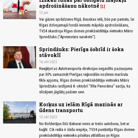
apdrošināšanu nākotnē
1
12.jan
Vai gāzes sprādziens Rīgā, Bauskas ielā, būs par pamatu, lai
Rīgas dzīvojamajā fondā ieviestu mājokļu apdrošināšanu,
TV24 skaidroja Rīgas domes priekšsēdētāja vietnieks Māris
Sprindžuks (“Apvienotais saraksts”).
Sprindžuks: Pierīga šobrīd ir šoka
stāvoklī
16.okt 2025
Reaģējot uz Autotransporta direkcijas negaidīto paziņojumu
par 30% samazināt Pierīgas reģionālās nozīmes maršrutu
tīkla apjomu, Rīgas domes priekšsēdētāja vietnieks Māris
Sprindžuks raidījumā 8. oktobrī "Rīta Panorāma" sacīja, ka
slīcējiem jāglābj pašiem sevi.
Korķus uz ielām Rīgā mazinās ar
ūdens transportu
13.okt 2025
No Bolderājas līdz Ķekavai nevis ar trešo autobusu, bet ar
kuģīti. Cik reāla ir šāda iespēja, TV24 pastāstīja Rīgas domes
priekšsēdētāja vietnieks pilsētas attīstības un Rīgas