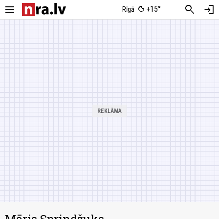
menu
search
login
+15°
Rīgā