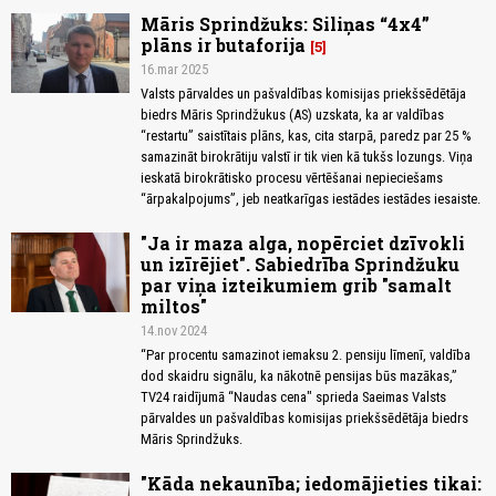
Māris Sprindžuks: Siliņas “4x4”
plāns ir butaforija
5
16.mar 2025
Valsts pārvaldes un pašvaldības komisijas priekšsēdētāja
biedrs Māris Sprindžukus (AS) uzskata, ka ar valdības
“restartu” saistītais plāns, kas, cita starpā, paredz par 25 %
samazināt birokrātiju valstī ir tik vien kā tukšs lozungs. Viņa
ieskatā birokrātisko procesu vērtēšanai nepieciešams
“ārpakalpojums”, jeb neatkarīgas iestādes iestādes iesaiste.
"Ja ir maza alga, nopērciet dzīvokli
un izīrējiet". Sabiedrība Sprindžuku
par viņa izteikumiem grib "samalt
miltos"
14.nov 2024
“Par procentu samazinot iemaksu 2. pensiju līmenī, valdība
dod skaidru signālu, ka nākotnē pensijas būs mazākas,”
TV24 raidījumā “Naudas cena" sprieda Saeimas Valsts
pārvaldes un pašvaldības komisijas priekšsēdētāja biedrs
Māris Sprindžuks.
"Kāda nekaunība; iedomājieties tikai: