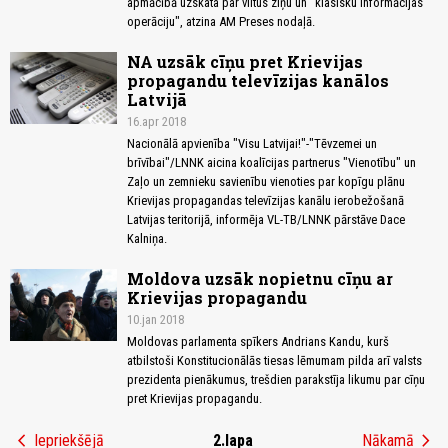
apmācībā uzskata par viltus ziņu un "klasisku informācijas
operāciju", atzina AM Preses nodaļā.
NA uzsāk cīņu pret Krievijas
propagandu televīzijas kanālos
Latvijā
16.apr 2018
Nacionālā apvienība "Visu Latvijai!"-"Tēvzemei un
brīvībai"/LNNK aicina koalīcijas partnerus "Vienotību" un
Zaļo un zemnieku savienību vienoties par kopīgu plānu
Krievijas propagandas televīzijas kanālu ierobežošanā
Latvijas teritorijā, informēja VL-TB/LNNK pārstāve Dace
Kalniņa.
Moldova uzsāk nopietnu cīņu ar
Krievijas propagandu
10.jan 2018
Moldovas parlamenta spīkers Andrians Kandu, kurš
atbilstoši Konstitucionālās tiesas lēmumam pilda arī valsts
prezidenta pienākumus, trešdien parakstīja likumu par cīņu
pret Krievijas propagandu.
chevron_left
chevron_right
Iepriekšējā
2.lapa
Nākamā