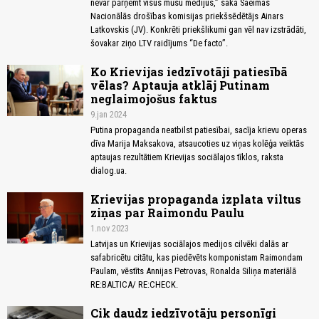
nevar pārņemt visus mūsu medijus,” saka Saeimas
Nacionālās drošības komisijas priekšsēdētājs Ainars
Latkovskis (JV). Konkrēti priekšlikumi gan vēl nav izstrādāti,
šovakar ziņo LTV raidījums “De facto”.
Ko Krievijas iedzīvotāji patiesībā
vēlas? Aptauja atklāj Putinam
neglaimojošus faktus
9.jan 2024
Putina propaganda neatbilst patiesībai, sacīja krievu operas
dīva Marija Maksakova, atsaucoties uz viņas kolēģa veiktās
aptaujas rezultātiem Krievijas sociālajos tīklos, raksta
dialog.ua.
Krievijas propaganda izplata viltus
ziņas par Raimondu Paulu
1.nov 2023
Latvijas un Krievijas sociālajos medijos cilvēki dalās ar
safabricētu citātu, kas piedēvēts komponistam Raimondam
Paulam, vēstīts Annijas Petrovas, Ronalda Siliņa materiālā
RE:BALTICA/ RE:CHECK.
Cik daudz iedzīvotāju personīgi