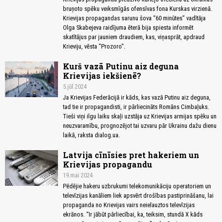
bruņoto spēku veiksmīgās ofensīvas fona Kurskas virzienā.
Krievijas propagandas sarunu šova “60 minūtes” vadītāja
Olga Skabejeva raidījuma ēterā bija spiesta informēt
skatītājus par jauniem draudiem, kas, viņasprāt, apdraud
Krieviju, vēsta "Prozoro".
Kurš vazā Putinu aiz deguna
Krievijas iekšienē?
5.jūl 2024
Ja Krievijas Federācijā ir kāds, kas vazā Putinu aiz deguna,
tad tie ir propagandisti, ir pārliecināts Romāns Cimbaļuks.
Tieši viņi ilgu laiku skaļi uzstāja uz Krievijas armijas spēku un
neuzvaramību, prognozējot tai uzvaru pār Ukrainu dažu dienu
laikā, raksta dialog.ua.
Latvija cīnīsies pret hakeriem un
Krievijas propagandu
19.mai 2024
Pēdējie hakeru uzbrukumi telekomunikāciju operatoriem un
televīzijas kanāliem liek apsvērt drošības pastiprināšanu, lai
propaganda no Krievijas vairs neielauztos televīzijas
ekrānos. “Ir jābūt pārliecībai, ka, teiksim, stundā X kāds