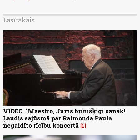
Lasītākais
VIDEO. "Maestro, Jums brīnišķīgi sanāk!"
Ļaudis sajūsmā par Raimonda Paula
negaidīto rīcību koncertā
1