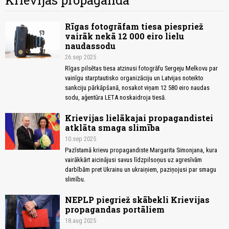
Krievijas propaganda
Rīgas fotogrāfam tiesa piespriež
vairāk nekā 12 000 eiro lielu
naudassodu
26.sep 2025
Rīgas pilsētas tiesa atzinusi fotogrāfu Sergeju Melkovu par
vainīgu starptautisko organizāciju un Latvijas noteikto
sankciju pārkāpšanā, nosakot viņam 12 580 eiro naudas
sodu, aģentūra LETA noskaidroja tiesā.
Krievijas lielākajai propagandistei
atklāta smaga slimība
10.sep 2025
Pazīstamā krievu propagandiste Margarita Simonjana, kura
vairākkārt aicinājusi savus līdzpilsoņus uz agresīvām
darbībām pret Ukrainu un ukraiņiem, paziņojusi par smagu
slimību.
NEPLP piegriež skābekli Krievijas
propagandas portāliem
18.aug 2025