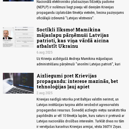
Nacionālā elektronisko plašsaziņas līdzekļu padome
(NEPLP) ir nolēmusi liegt pieeju vēl deviņām Krievijas
propagandu izplatošām tīmekļa vietnēm, liecina paziņojums
oficiālajā izdevumā "Latvijas vēstnesis".
Soctīkli līksmo! Mamikina
mājaslapu pārņēmuši Latvijas
patrioti, kas viņa vārdā aicina
atbalstīt Ukrainu
6.aug 2025
Uz Krieviju aizbēgušā Andreja Mamikina mājaslapas
administrēšanu pārņēmuši "anonīmi Latvijas patrioti", kuri
Aizliegumi pret Krievijas
propagandu: interese mazinās, bet
tehnoloģijas ļauj apiet
2.aug 2025
Krievijas naidīgā retorika pret Baltijas valstīm nerimst, un
Latvijas institūcijas turpina aktīvi ierobežot agresorvalsts
propagandas resursus. Šonedēļ aizliegto vietņu saraksts tika
papildināts ar vēl 10 tīmekļa lapām, kuru saturs ir pretrunā ar
Latvijas nacionālās drošības interesēm. Turklāt divas no tām
ir vervējušas karavīrus Krievijas armijai, vēsta 360TV Ziņas.