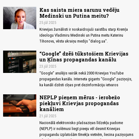
Kas saista miera sarunu vedēju
Medinski un Putina meitu?
25.jūl 2025
Krievijas žurnālisti ir noskaidrojuši saistību starp Kremļa
ideologu Vladimiru Medinski un Putina meitu Katerinu
Tihonovu, vēsta ukraiņu medijs "dialog.ua".
“Google” dzēš tūkstošiem Krievijas
un Ķīnas propagandas kanālu
23.jūl 2025
“Google” anulējis vairāk nekā 2000 Krievijas YouTube
propagandas kanālu. Interneta gigants “Google” paziņojis,
ka kanāli dzēsti cīņas pret dezinformāciju ietvaros
NEPLP pieņem mērus - ierobežo
piekļuvi Krievjas propogandas
kanāliem
21.jūl 2025
Nacionālā elektronisko plašsaziņas līdzekļu padome
(NEPLP) ir nolēmusi liegt pieeju vēl desmit Krievijas
propagandu izplatošām tīmekļa vietnēm, liecina paziņojums