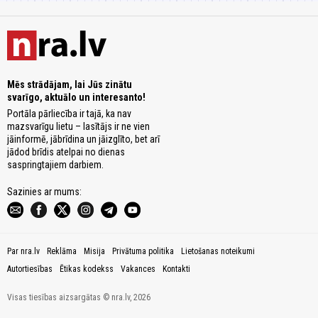
Mēs strādājam, lai Jūs zinātu
svarīgo, aktuālo un interesanto!
Portāla pārliecība ir tajā, ka nav
mazsvarīgu lietu – lasītājs ir ne vien
jāinformē, jābrīdina un jāizglīto, bet arī
jādod brīdis atelpai no dienas
saspringtajiem darbiem.
Sazinies ar mums:
Par nra.lv
Reklāma
Misija
Privātuma politika
Lietošanas noteikumi
Autortiesības
Ētikas kodekss
Vakances
Kontakti
Visas tiesības aizsargātas © nra.lv, 2026