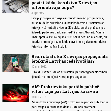
pazīst kādu, kas dzīvo Krievijas
informatīvajā telpā?
3.apr 2022
Latvijā joprojām ir pieejamas vairāk nekā 60 programmas,
kuras raida krievu valodā un kaut kādā veidā ir saistītas ar
Krieviju – tā norādījis Nacionālās elektronisko plašsaziņas
līdzekļu padomes padomes vadītājs Ivars Āboliņš. “Kantar
TNS” aptaujā TV3 raidījumā "900 sekundes" noskaidrots, cik
daudzi personīgi pazīst kādu Latvijā, kas galvenokārt dzīvo
Krievijas informatīvajā telpā.
Reāli stāsti: kā Krievijas propaganda
ietekmē Latvijas iedzīvotājus?
12.mar 2022
Cilvēki "Twitterī" dalās ar stāstiem par sarežģītām attiecībām
ģimenē, ko izraisījusi Krievijas propaganda.
AM: Prokrievisks portāls publicē
viltus ziņu par Latvijas karavīru
18.apr 2018
Aizsardzības ministrija (AM) prokrieviskā portālā publikāciju
par Latvijas karavīra it kā dalību Ukrainas diversantu