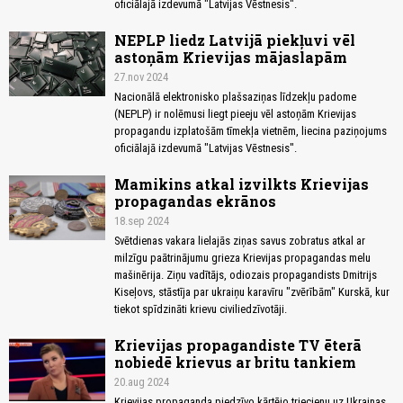
oficiālajā izdevumā "Latvijas Vēstnesis".
NEPLP liedz Latvijā piekļuvi vēl
astoņām Krievijas mājaslapām
27.nov 2024
Nacionālā elektronisko plašsaziņas līdzekļu padome
(NEPLP) ir nolēmusi liegt pieeju vēl astoņām Krievijas
propagandu izplatošām tīmekļa vietnēm, liecina paziņojums
oficiālajā izdevumā "Latvijas Vēstnesis".
Mamikins atkal izvilkts Krievijas
propagandas ekrānos
18.sep 2024
Svētdienas vakara lielajās ziņas savus zobratus atkal ar
milzīgu paātrinājumu grieza Krievijas propagandas melu
mašinērija. Ziņu vadītājs, odiozais propagandists Dmitrijs
Kiseļovs, stāstīja par ukraiņu karavīru "zvērībām" Kurskā, kur
tiekot spīdzināti krievu civiliedzīvotāji.
Krievijas propagandiste TV ēterā
nobiedē krievus ar britu tankiem
20.aug 2024
Krievijas propaganda piedzīvo kārtējo triecienu uz Ukrainas