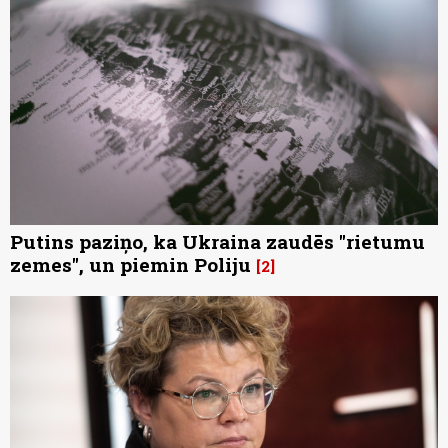
Putins paziņo, ka Ukraina zaudēs "rietumu
zemes", un piemin Poliju
2