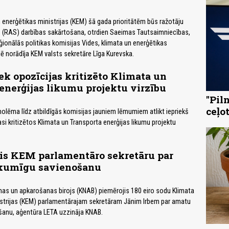
 enerģētikas ministrijas (KEM) šā gada prioritātēm būs ražotāju
s (RAS) darbības sakārtošana, otrdien Saeimas Tautsaimniecības,
eģionālās politikas komisijas Vides, klimata un enerģētikas
 norādīja KEM valsts sekretāre Līga Kurevska.
ek opozīcijas kritizēto Klimata un
enerģijas likumu projektu virzību
"Pil
ceļo
olēma līdz atbildīgās komisijas jauniem lēmumiem atlikt iepriekš
asi kritizētos Klimata un Transporta enerģijas likumu projektu
is KEM parlamentāro sekretāru par
kumīgu savienošanu
nas un apkarošanas birojs (KNAB) piemērojis 180 eiro sodu Klimata
istrijas (KEM) parlamentārajam sekretāram Jānim Irbem par amatu
šanu, aģentūra LETA uzzināja KNAB.