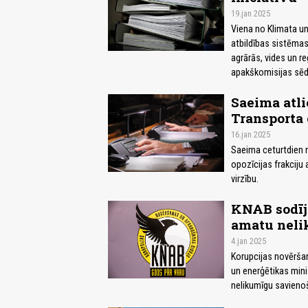
19.jan 2025
Viena no Klimata un
atbildības sistēma
agrārās, vides un r
apakškomisijas sēdē
Saeima atli
Transporta 
16.jan 2025
Saeima ceturtdien n
opozīcijas frakciju 
virzību.
KNAB sodīj
amatu neli
4.jan 2025
Korupcijas novērša
un enerģētikas min
nelikumīgu savieno