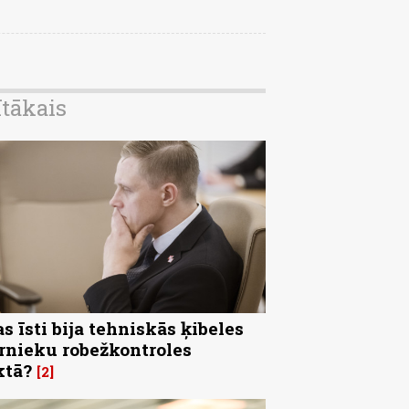
ītākais
s īsti bija tehniskās ķibeles
rnieku robežkontroles
ktā?
2