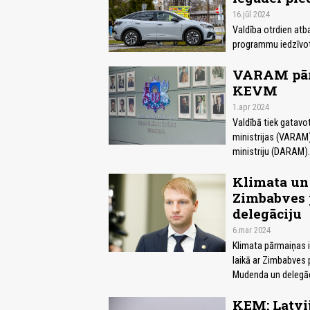
16.jūl 2024
Valdība otrdien atba
programmu iedzīvotā
VARAM pārv
KEVM
1.apr 2024
Valdībā tiek gatavo
ministrijas (VARAM)
ministriju (DARAM).
Klimata un 
Zimbabves 
delegāciju
6.mar 2024
Klimata pārmaiņas ie
laikā ar Zimbabves
Mudenda un delegāci
KEM: Latvij