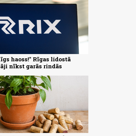
nīgs haoss!" Rīgas lidostā
tāji nīkst garās rindās