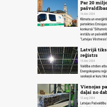
Par 20 milj
pašvaldības
16.dec 2024
Klimata un enerģētik
pieteikties Emisijas
konkursā "Siltumnīc
iestāžu un pašvaldīb
"Latvijas Vēstnesis"
Latvijā tik
reģistrs
15.dec 2024
Valdība otrdien atb
Energokopienu reģis
saskaņā ar kuru tik
Vienojas p
daļai no da
12.aug 2024
Latvijas Pašvaldību