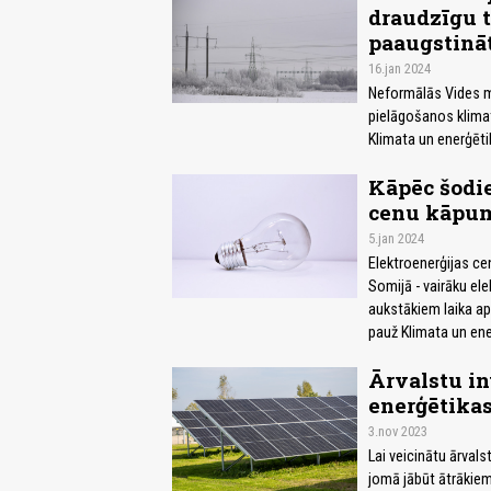
draudzīgu t
paaugstinā
16.jan 2024
Neformālās Vides mi
pielāgošanos klima
Klimata un enerģētik
Kāpēc šodie
cenu kāpu
5.jan 2024
Elektroenerģijas ce
Somijā - vairāku ele
aukstākiem laika ap
pauž Klimata un ene
Ārvalstu in
enerģētikas
3.nov 2023
Lai veicinātu ārval
jomā jābūt ātrākiem