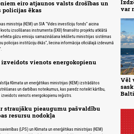
Izdz
oniem eiro atjaunos valsts drošības un
var 
 policijas ēkas
as ministrija (KEM) un SIA "Vides investīciju fonds" aicina
 kvotu izsolīšanas instrumenta (EKII) finansēto projektu atklātā
efekta gāzu emisiju samazināšana Iekšlietu ministrijas sistēmas
u policijas institūciju ēkās", liecina informācija oficiālajā izdevumā
.
s izveidots vienots energokopienu
Vēl 
alstīja Klimata un enerģētikas ministrijas (KEM) izstrādātos
sask
trēšanas un darbības noteikumus, kas paredz noteikt kārtību,
Balti
s izveidots vienots energokopienu reģistrs.
ar straujāku pieaugumu pašvaldību
bas resursu nodokļa
 savienības (LPS) un Klimata un enerģētikas ministrijas (KEM)