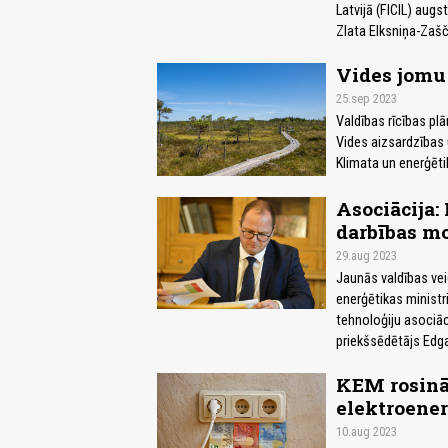
Latvijā (FICIL) aug
Zlata Elksniņa-Zašč
Vides jomu
25.sep 2023
Valdības rīcības pl
Vides aizsardzības 
Klimata un enerģētik
Asociācija:
darbības mo
29.aug 2023
Jaunās valdības veid
enerģētikas ministr
tehnoloģiju asociāci
priekšsēdētājs Edga
KEM rosinās
elektroener
10.aug 2023