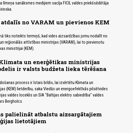
sta līmeņa sanāksmes medijiem sacīja FICIL valdes priekšsēdētāja
irinska.
 atdalīs no VARAM un pievienos KEM
ānā tiks noteikts termiņš, kad vides aizsardzības jomu nodalīt no
un reģionālās attīstības ministrijas (VARAM), lai to pievienotu
as ministrijai (KEM).
 Klimata un enerģētikas ministrijas
delis ir valsts budžeta lieka tērēšana
ošanas process ir īstais brīdis, lai izvērtētu Klimata un
ijas (KEM) lietderību, saka Viedās un energoefektīvās pilsētvides
jas valdes loceklis un SIA "Baltijas elektro sabiedrība" valdes
rs Bergholcs.
 palielināt atbalstu aizsargātajiem
ģijas lietotājiem