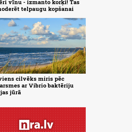
ēri vīnu - izmanto korķi! Tas
noderēt telpaugu kopšanai
viens cilvēks miris pēc
arsmes ar Vibrio baktēriju
jas jūrā