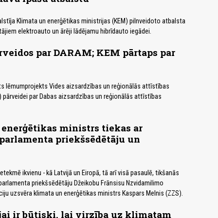
lstīja Klimata un enerģētikas ministrijas (KEM) pilnveidoto atbalsta
jiem elektroauto un ārēji lādējamu hibrīdauto iegādei.
eidos par DARAM; KEM pārtaps par
ts lēmumprojekts Vides aizsardzības un reģionālās attīstības
 pārveidei par Dabas aizsardzības un reģionālās attīstības
enerģētikas ministrs tiekas ar
parlamenta priekšsēdētāju un
tekmē ikvienu - kā Latvijā un Eiropā, tā arī visā pasaulē, tikšanās
 parlamenta priekšsēdētāju Džeikobu Frānsisu Nzvidamilimo
ju uzsvēra klimata un enerģētikas ministrs Kaspars Melnis (ZZS).
ai ir būtiski, lai virzība uz klimatam