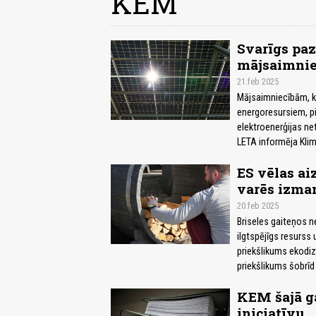
KEM
Svarīgs paz
mājsaimni
21.feb 2025
Mājsaimniecībām, k
energoresursiem, pi
elektroenerģijas ne
LETA informēja Klim
ES vēlas ai
varēs izman
20.feb 2025
Briseles gaiteņos ne
ilgtspējīgs resurss
priekšlikums ekodiz
priekšlikums šobrīd 
KEM šajā ga
iniciatīvu