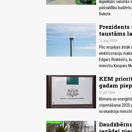
ikgadējās sarunās v
pašvaldību budžetu 
Rukute.
Prezidents 
taustāms l
12.aug 2024
Pēc iespējas ātrāk 
elektrostaciju maks
Edgars Rinkēvičs, k
ministru Kasparu Me
KEM priori
gadam piepr
31.jūl 2024
Klimata un enerģēti
stiprināšanai 2025.
noskaidroja ministri
Daudzbērnu
iegādei pie