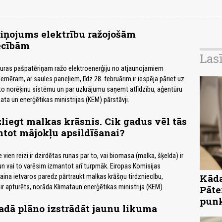
iņojums elektrību ražojošām
ecībām
Las
uras pašpatēriņam ražo elektroenerģiju no atjaunojamiem
emēram, ar saules paneļiem, līdz 28. februārim ir iespēja pāriet uz
to norēķinu sistēmu un par uzkrājumu saņemt atlīdzību, aģentūru
ata un enerģētikas ministrijas (KEM) pārstāvji.
zliegt malkas krāsnis. Cik gadus vēl tās
tot mājokļu apsildīšanai?
 vien reizi ir dzirdētas runas par to, vai biomasa (malka, šķelda) ir
 un vai to varēsim izmantot arī turpmāk. Eiropas Komisijas
Kāda
aina ietvaros paredz pārtraukt malkas krāšņu tirdzniecību,
ir apturēts, norāda Klimataun enerģētikas ministrija (KEM).
Pāte
pun
dā plāno izstrādāt jaunu likuma