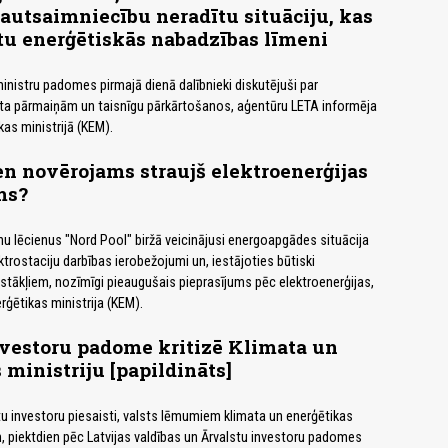
autsaimniecību neradītu situāciju, kas
tu enerģētiskās nabadzības līmeni
nistru padomes pirmajā dienā dalībnieki diskutējuši par
ta pārmaiņām un taisnīgu pārkārtošanos, aģentūru LETA informēja
as ministrijā (KEM).
n novērojams straujš elektroenerģijas
ms?
nu lēcienus "Nord Pool" biržā veicinājusi energoapgādes situācija
ktrostaciju darbības ierobežojumi un, iestājoties būtiski
stākļiem, nozīmīgi pieaugušais pieprasījums pēc elektroenerģijas,
rģētikas ministrija (KEM).
vestoru padome kritizē Klimata un
 ministriju [papildināts]
stu investoru piesaisti, valsts lēmumiem klimata un enerģētikas
, piektdien pēc Latvijas valdības un Ārvalstu investoru padomes