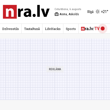
Ceturtdiena, 6.augusts
+21°
Rīgā
redeem
Aisma, Askolds
Dzīvesstils
TautaRunā
LifeHacks
Sports