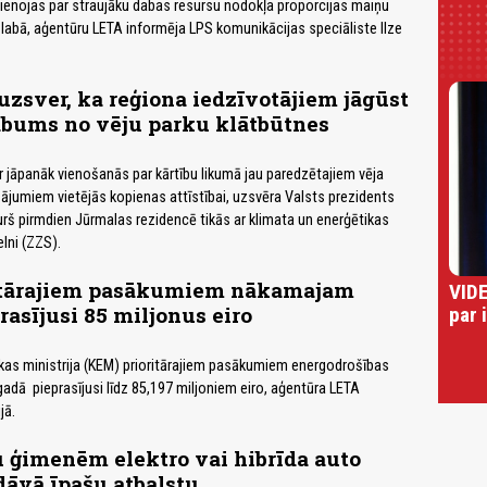
ienojas par straujāku dabas resursu nodokļa proporcijas maiņu
labā, aģentūru LETA informēja LPS komunikācijas speciāliste Ilze
uzsver, ka reģiona iedzīvotājiem jāgūst
abums no vēju parku klātbūtnes
ir jāpanāk vienošanās par kārtību likumā jau paredzētajiem vēja
ājumiem vietējās kopienas attīstībai, uzsvēra Valsts prezidents
urš pirmdien Jūrmalas rezidencē tikās ar klimata un enerģētikas
lni (ZZS).
tārajiem pasākumiem nākamajam
VIDE
asījusi 85 miljonus eiro
par 
kas ministrija (KEM) prioritārajiem pasākumiem energodrošības
gadā pieprasījusi līdz 85,197 miljoniem eiro, aģentūra LETA
jā.
 ģimenēm elektro vai hibrīda auto
dāvā īpašu atbalstu