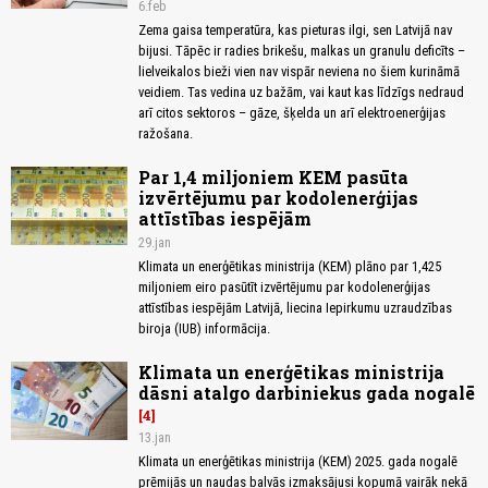
6.feb
Zema gaisa temperatūra, kas pieturas ilgi, sen Latvijā nav
bijusi. Tāpēc ir radies brikešu, malkas un granulu deficīts –
lielveikalos bieži vien nav vispār neviena no šiem kurināmā
veidiem. Tas vedina uz bažām, vai kaut kas līdzīgs nedraud
arī citos sektoros – gāze, šķelda un arī elektroenerģijas
ražošana.
Par 1,4 miljoniem KEM pasūta
izvērtējumu par kodolenerģijas
attīstības iespējām
29.jan
Klimata un enerģētikas ministrija (KEM) plāno par 1,425
miljoniem eiro pasūtīt izvērtējumu par kodolenerģijas
attīstības iespējām Latvijā, liecina Iepirkumu uzraudzības
biroja (IUB) informācija.
Klimata un enerģētikas ministrija
dāsni atalgo darbiniekus gada nogalē
4
13.jan
Klimata un enerģētikas ministrija (KEM) 2025. gada nogalē
prēmijās un naudas balvās izmaksājusi kopumā vairāk nekā