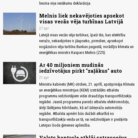
liecina viņa ienākumu deklarācija.
Melnis liek nekavējoties apsekot
visas vecās vēja turbīnas Latvijā
27.apr
Latvijā visas vecās vēja turbīnas, īpaši tās, kas elektrību
neražo, nekavējoties ir jāapseko, pirmdien, apsekojot
nogāzušos vēja turbīnu Bunkas pagastā, norādījis klimata un
enerģētikas ministrs Kaspars Melnis (ZZS).
Ar 40 miljoniem mudinās
iedzīvotājus pirkt "zaļākus" auto
21.apr
Ministru kabinets (MK) otrdien, 21. aprīlī, apstiprināja Klimata
un enerģētikas ministrijas (KEM) izstrādāto atbalsta
programmu iedzīvotājiem videi draudzīgu transportlīdzekļu
iegādei. Jaunā programma paredz atbalstu elektromobiļu,
ārēji lādējamu hibrīdauto, kā arī ūdeņraža automobiļu
iegādei. Atbalsta apmēri būs dažādi atkarībā no
transportlīdzekļa veida un tā, vai iedzīvotājam ir piešķirta
Latvijas Goda ģimenes apliecība.
Valsts kontrole atklāj satraucošus