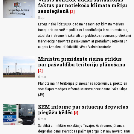
faktus par notiekošo klimata mērķu
sasniegšanā
2
8.apr
Latvija riskē līdz 2030. gadam nesasniegt klimata mērķus
transporta nozarē – politikas koordinācija ir sadrumstalota,
atbalsta instrumenti izkaisīti un publiskos resursus pietiekami
mērķtiecīgi nenovirza pasākumiem ar pierādāmu ietekmi un
augstu izmaksu efektivitāti, vēsta Valsts kontrole.
Ministru prezidente risina strīdus
par pašvaldību teritoriju plānošanu
2
6.mar
Plānots mainīt teritorijas plānošanas noteikumus, piektdien
sociālajos medijos informē Ministru prezidente Evika Siliņa
(JV).
KEM informē par situāciju degvielas
piegāžu ķēdēs
3
6.mar
Saistībā ar militāro eskalāciju Tuvajos Austrumos jūtamas
degvielas cenu svārstības pašmāju tirgū, bet nav novērojamu