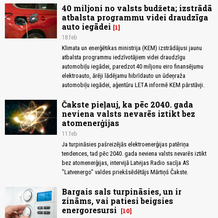
40 miljoni no valsts budžeta; izstrādā
atbalsta programmu videi draudzīga
auto iegādei
1
18.feb
Klimata un enerģētikas ministrija (KEM) izstrādājusi jaunu
atbalsta programmu iedzīvotājiem videi draudzīgu
automobiļu iegādei, paredzot 40 miljonu eiro finansējumu
elektroauto, ārēji lādējamu hibrīdauto un ūdeņraža
automobiļu iegādei, aģentūru LETA informē KEM pārstāvji.
Čakste pieļauj, ka pēc 2040. gada
neviena valsts nevarēs iztikt bez
atomenerģijas
11.feb
Ja turpināsies pašreizējās elektroenerģijas patēriņa
tendences, tad pēc 2040. gada neviena valsts nevarēs iztikt
bez atomenerģijas, intervijā Latvijas Radio sacīja AS
"Latvenergo" valdes priekšsēdētājs Mārtiņš Čakste.
Bargais sals turpināsies, un ir
zināms, vai patiesi beigsies
energoresursi
10