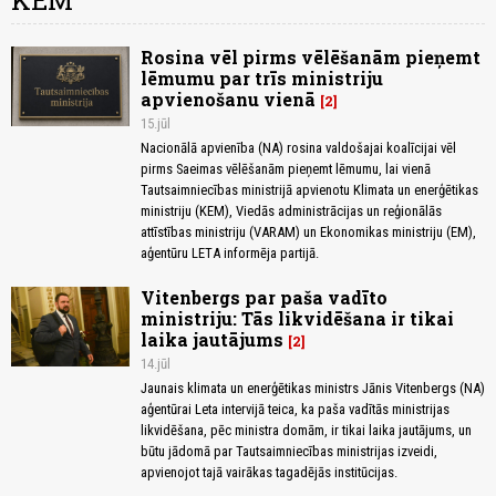
KEM
Rosina vēl pirms vēlēšanām pieņemt
lēmumu par trīs ministriju
apvienošanu vienā
2
15.jūl
Nacionālā apvienība (NA) rosina valdošajai koalīcijai vēl
pirms Saeimas vēlēšanām pieņemt lēmumu, lai vienā
Tautsaimniecības ministrijā apvienotu Klimata un enerģētikas
ministriju (KEM), Viedās administrācijas un reģionālās
attīstības ministriju (VARAM) un Ekonomikas ministriju (EM),
aģentūru LETA informēja partijā.
Vitenbergs par paša vadīto
ministriju: Tās likvidēšana ir tikai
laika jautājums
2
14.jūl
Jaunais klimata un enerģētikas ministrs Jānis Vitenbergs (NA)
aģentūrai Leta intervijā teica, ka paša vadītās ministrijas
likvidēšana, pēc ministra domām, ir tikai laika jautājums, un
būtu jādomā par Tautsaimniecības ministrijas izveidi,
apvienojot tajā vairākas tagadējās institūcijas.