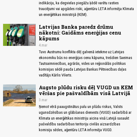
indikāciju, ka degvielas piegāžu ķēdē varētu rasties
traucējumi vai apgādes riski, aģentūru LETA informēja Klimata
un enerģētikas ministrijā (KEM).
Latvijas Banka paredz drūmu
nākotni: Gaidāms enerģijas cenu
kāpums
4.mar
Tuvo Austrumu konflikta dēļ galvenā ietekme uz Latvijas
ekonomiku būs no enerģijas cenu kāpuma, trešdien Saeimas
Tautsaimniecības, agrārās, vides un reģionālās politikas
komisijas sēdē pauda Latvijas Bankas Pētniecības daļas
vadītājs Kārlis Vilerts.
Augsto plūdu risku dēļ VUGD un KEM
vēršas pie pašvaldībām visā Latvijā
3.mar
Ņemot vērā paaugstinātus palu un plūdu riskus, Valsts
ugunsdzēsības un glābšanas dienests (VUGD) sadarbībā ar
Klimata un enerģētikas ministriju aicina visā Latvijā sasaukt
pašvaldību sadarbības teritoriju civilās aizsardzības
komisiju sēdes, aģentūru LETA informēja VUGD.