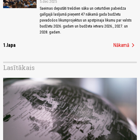
5.dec 2025
Saeimas deputāti trešdien sāka un ceturtdien pabeidza
galīgajā lasījumā pieņemt 47 nākamā gada budžetu
pavadošos likumprojektus un apstpinaja likumu par valsts
budžetu 2026. gadam un budžeta ietvaru 2026., 2027. un
2028. gadam.
chevron_right
1.lapa
Nākamā
Lasītākais