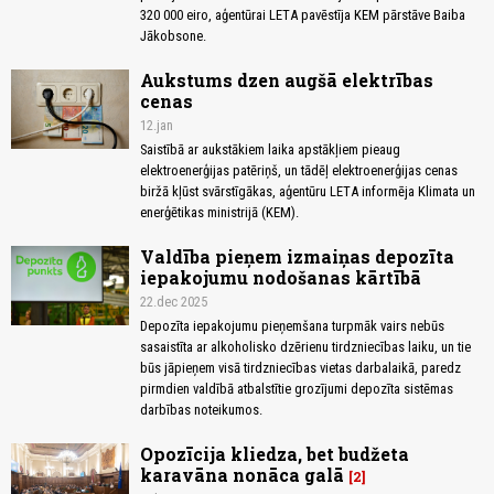
320 000 eiro, aģentūrai LETA pavēstīja KEM pārstāve Baiba
Jākobsone.
Aukstums dzen augšā elektrības
cenas
12.jan
Saistībā ar aukstākiem laika apstākļiem pieaug
elektroenerģijas patēriņš, un tādēļ elektroenerģijas cenas
biržā kļūst svārstīgākas, aģentūru LETA informēja Klimata un
enerģētikas ministrijā (KEM).
Valdība pieņem izmaiņas depozīta
iepakojumu nodošanas kārtībā
22.dec 2025
Depozīta iepakojumu pieņemšana turpmāk vairs nebūs
sasaistīta ar alkoholisko dzērienu tirdzniecības laiku, un tie
būs jāpieņem visā tirdzniecības vietas darbalaikā, paredz
pirmdien valdībā atbalstītie grozījumi depozīta sistēmas
darbības noteikumos.
Opozīcija kliedza, bet budžeta
karavāna nonāca galā
2