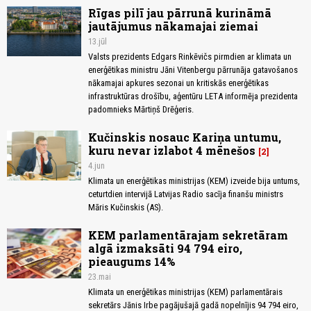
Rīgas pilī jau pārrunā kurināmā
jautājumus nākamajai ziemai
13.jūl
Valsts prezidents Edgars Rinkēvičs pirmdien ar klimata un
enerģētikas ministru Jāni Vitenbergu pārrunāja gatavošanos
nākamajai apkures sezonai un kritiskās enerģētikas
infrastruktūras drošību, aģentūru LETA informēja prezidenta
padomnieks Mārtiņš Drēģeris.
Kučinskis nosauc Kariņa untumu,
kuru nevar izlabot 4 mēnešos
2
4.jun
Klimata un enerģētikas ministrijas (KEM) izveide bija untums,
ceturtdien intervijā Latvijas Radio sacīja finanšu ministrs
Māris Kučinskis (AS).
KEM parlamentārajam sekretāram
algā izmaksāti 94 794 eiro,
pieaugums 14%
23.mai
Klimata un enerģētikas ministrijas (KEM) parlamentārais
sekretārs Jānis Irbe pagājušajā gadā nopelnījis 94 794 eiro,