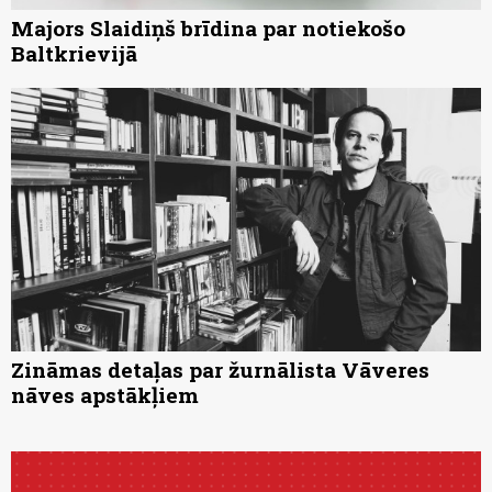
Majors Slaidiņš brīdina par notiekošo
Baltkrievijā
Zināmas detaļas par žurnālista Vāveres
nāves apstākļiem