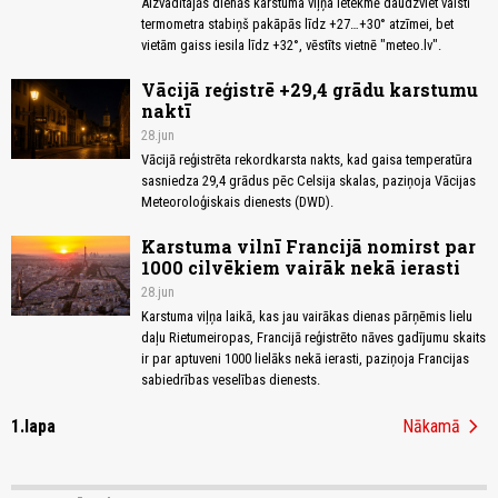
Aizvadītajās dienās karstuma viļņa ietekmē daudzviet valstī
termometra stabiņš pakāpās līdz +27…+30° atzīmei, bet
vietām gaiss iesila līdz +32°, vēstīts vietnē "meteo.lv".
Vācijā reģistrē +29,4 grādu karstumu
naktī
28.jun
Vācijā reģistrēta rekordkarsta nakts, kad gaisa temperatūra
sasniedza 29,4 grādus pēc Celsija skalas, paziņoja Vācijas
Meteoroloģiskais dienests (DWD).
Karstuma vilnī Francijā nomirst par
1000 cilvēkiem vairāk nekā ierasti
28.jun
Karstuma viļņa laikā, kas jau vairākas dienas pārņēmis lielu
daļu Rietumeiropas, Francijā reģistrēto nāves gadījumu skaits
ir par aptuveni 1000 lielāks nekā ierasti, paziņoja Francijas
sabiedrības veselības dienests.
chevron_right
1.lapa
Nākamā