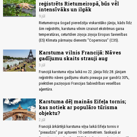
reģistrēts Rietumeiropā, būs vēl
intensīvāks un ilgāk
9.jūl
Rietumeiropa šogad pieredzēja viskarstāko jūniju, kāds līdz
šim reģistrēts, karstuma vilnim izraisot ekstrēmas gaisa
temperatūras, ceturtdien ziņoja ziņoja Eiropas Savienības
(ES) Klimata pārmaiņu dienests "Copernicus" (C3S).
Karstuma vilnis Francijā: Nāves
gadījumu skaits strauji aug
3.jūl
Francijā karstuma viļņa laikā no 22. jūnija līdz 28. jūnijam
reģistrēto nāves gadījumu skaits pieauga par gandrīz 30%,
piektdien paziņojusi Francijas Sabiedrības veselības
aģentūra.
Karstuma dēļ mainās Eifeļa tornis;
kas notiek ar populāro tūrisma
objektu?
2.jūl
Francijā ārkārtējā karstuma viļņa laikā Eifeļa tornis ir
"pieaudzis" par aptuveni 10 centimetriem. Saskaņā ar