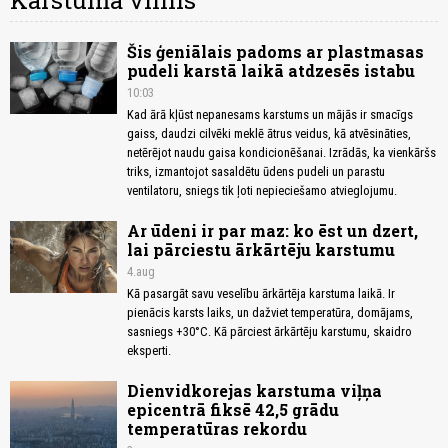
Karstuma vilnis
Šis ģeniālais padoms ar plastmasas
pudeli karstā laikā atdzesēs istabu
10:03
Kad ārā kļūst nepanesams karstums un mājās ir smacīgs
gaiss, daudzi cilvēki meklē ātrus veidus, kā atvēsināties,
netērējot naudu gaisa kondicionēšanai. Izrādās, ka vienkāršs
triks, izmantojot sasaldētu ūdens pudeli un parastu
ventilatoru, sniegs tik ļoti nepieciešamo atvieglojumu.
Ar ūdeni ir par maz: ko ēst un dzert,
lai pārciestu ārkārtēju karstumu
4.aug
Kā pasargāt savu veselību ārkārtēja karstuma laikā. Ir
pienācis karsts laiks, un dažviet temperatūra, domājams,
sasniegs +30°C. Kā pārciest ārkārtēju karstumu, skaidro
eksperti.
Dienvidkorejas karstuma viļņa
epicentrā fiksē 42,5 grādu
temperatūras rekordu