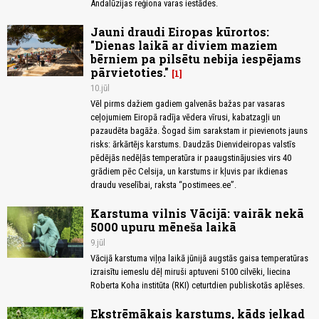
Andalūzijas reģiona varas iestādes.
Jauni draudi Eiropas kūrortos:
"Dienas laikā ar diviem maziem
bērniem pa pilsētu nebija iespējams
pārvietoties."
1
10.jūl
Vēl pirms dažiem gadiem galvenās bažas par vasaras
ceļojumiem Eiropā radīja vēdera vīrusi, kabatzagļi un
pazaudēta bagāža. Šogad šim sarakstam ir pievienots jauns
risks: ārkārtējs karstums. Daudzās Dienvideiropas valstīs
pēdējās nedēļās temperatūra ir paaugstinājusies virs 40
grādiem pēc Celsija, un karstums ir kļuvis par ikdienas
draudu veselībai, raksta “postimees.ee”.
Karstuma vilnis Vācijā: vairāk nekā
5000 upuru mēneša laikā
9.jūl
Vācijā karstuma viļņa laikā jūnijā augstās gaisa temperatūras
izraisītu iemeslu dēļ miruši aptuveni 5100 cilvēki, liecina
Roberta Koha institūta (RKI) ceturtdien publiskotās aplēses.
Ekstrēmākais karstums, kāds jelkad