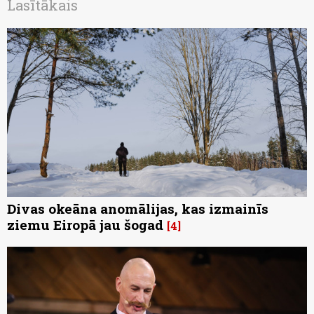
Lasītākais
Divas okeāna anomālijas, kas izmainīs
ziemu Eiropā jau šogad
4