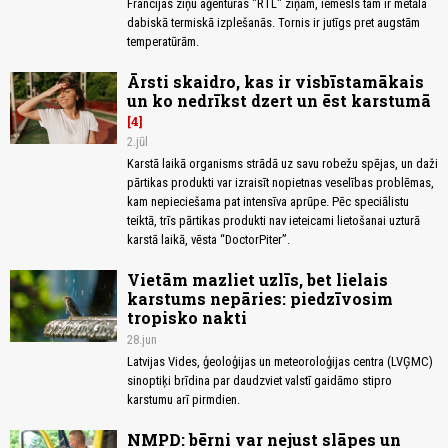
Francijas ziņu aģentūras "RTL" ziņām, iemesls tam ir metāla
dabiskā termiskā izplešanās. Tornis ir jutīgs pret augstām
temperatūrām.
Ārsti skaidro, kas ir visbīstamākais
un ko nedrīkst dzert un ēst karstumā
4
2.jūl
Karstā laikā organisms strādā uz savu robežu spējas, un daži
pārtikas produkti var izraisīt nopietnas veselības problēmas,
kam nepieciešama pat intensīva aprūpe. Pēc speciālistu
teiktā, trīs pārtikas produkti nav ieteicami lietošanai uzturā
karstā laikā, vēsta “DoctorPiter”.
Vietām mazliet uzlīs, bet lielais
karstums nepāries: piedzīvosim
tropisko nakti
28.jun
Latvijas Vides, ģeoloģijas un meteoroloģijas centra (LVĢMC)
sinoptiķi brīdina par daudzviet valstī gaidāmo stipro
karstumu arī pirmdien.
NMPD: bērni var nejust slāpes un