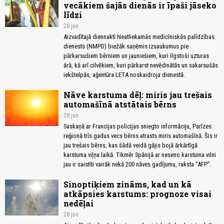
vecākiem šajās dienās ir īpaši jāseko
līdzi
28.jun
Aizvadītajā diennaktī Neatliekamās medicīniskās palīdzības
dienests (NMPD) biežāk saņēmis izsaukumus pie
pārkarsušiem bērniem un jauniešiem, kuri ilgstoši uzturas
ārā, kā arī cilvēkiem, kuri pārkarst nevēdinātās un sakarsušās
iekštelpās, aģentūra LETA noskaidroja dienestā.
Nāve karstuma dēļ: miris jau trešais
automašīnā atstātais bērns
28.jun
Saskaņā ar Francijas policijas sniegto informāciju, Parīzes
reģionā trīs gadus vecs bērns atrasts miris automašīnā. Šis ir
jau trešais bērns, kas šādā veidā gājis bojā ārkārtīgā
karstuma viļņa laikā. Tikmēr Spānijā ar neseno karstuma vilni
jau ir saistīti vairāk nekā 200 nāves gadījumu, raksta “AFP”.
Sinoptiķiem zināms, kad un kā
atkāpsies karstums: prognoze visai
nedēļai
28.jun