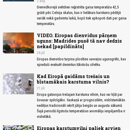
2.aug
Dienvidkorejā svētdien reģistrēta gaisa temperatūra 42,5
grādi pēc Celsija skalas, kas ir lielākais karstums pēdējā
vairāk nekā gadsimta laikā, kopš tiek apkopoti dati par gaisa
temperatūru.
VIDEO. Eiropas dienvidus pārņem
uguns: Madrides pusē tā nav dedzis
nekad [papildināts]
24.jūl
Eiropas dienvidos turpina plosīties savvaļas ugunsgrēki, kas
spieduši evakuēt desmitus tūkstošu cilvēku.
Kad Eiropā gaidāms trešais un
bīstamākais karstuma vilnis?
21.jūl
Eiropa gatavojas trešajam karstuma vilnim, kas var kļūt par
šovasar spēcīgāko. Saskaņā ar prognozēēm, visbīstamākās
nedēļas tradicionāli iekrīt jūlija beigās un augusta sākumā.
Šajā periodā ilgstošu temperatūras anomāliju iespējamība ir
vislielākā.
Eiropas karstumviļņi paliek arvien