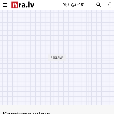
menu
search
login
+18°
Rīgā