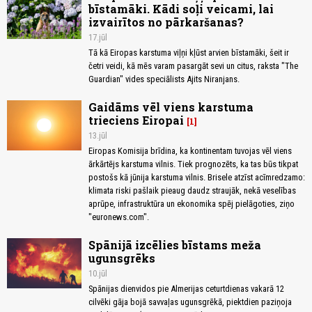
bīstamāki. Kādi soļi veicami, lai
izvairītos no pārkaršanas?
17.jūl
Tā kā Eiropas karstuma viļņi kļūst arvien bīstamāki, šeit ir
četri veidi, kā mēs varam pasargāt sevi un citus, raksta "The
Guardian" vides speciālists Ajits Niranjans.
Gaidāms vēl viens karstuma
trieciens Eiropai
1
13.jūl
Eiropas Komisija brīdina, ka kontinentam tuvojas vēl viens
ārkārtējs karstuma vilnis. Tiek prognozēts, ka tas būs tikpat
postošs kā jūnija karstuma vilnis. Brisele atzīst acīmredzamo:
klimata riski pašlaik pieaug daudz straujāk, nekā veselības
aprūpe, infrastruktūra un ekonomika spēj pielāgoties, ziņo
"euronews.com".
Spānijā izcēlies bīstams meža
ugunsgrēks
10.jūl
Spānijas dienvidos pie Almerijas ceturtdienas vakarā 12
cilvēki gāja bojā savvaļas ugunsgrēkā, piektdien paziņoja