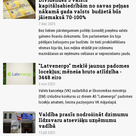
kapitālsabiedrībām no savas peļņas
nākamā gada valsts budžetā būs
jāiemaksā 70-100%
7.dec 2025
Bez lieliem pārsteigumiem politiķi šonedēļ pieņēma valsts
galveno finanšu dokumentu. Šim parlamentam šis bija
pēdējais balsojums par budžetu. Un tieši priekšvēlēšanu
vēsmas bija tās, kas neļāva strādāt pie izdevumu
mazināšanas un ieņēmumu celšanas ar nepieciešamo jaudu.
"Latvenergo" meklē jaunus padomes
locekļus; mēneša bruto atlīdzība -
3448 eiro
3.nov 2025
Valsts kanceleja (VK) sadarbībā ar Ekonomikas ministriju
(EM) izsludina konkursu uz diviem AS "Latvenergo" padomes
locekļu amatiem, liecina paziņojums VK mājaslapā.
Valdība prasīs nodrošināt dzimumu
līdzsvaru atsevišķu uzņēmumu
vadībā
15.jūl 2025