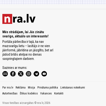
Mēs strādājam, lai Jūs zinātu
svarīgo, aktuālo un interesanto!
Portāla pārliecība ir tajā, ka nav
mazsvarīgu lietu – lasītājs ir ne vien
jāinformē, jābrīdina un jāizglīto, bet arī
jādod brīdis atelpai no dienas
saspringtajiem darbiem.
Sazinies ar mums:
Par nra.lv
Reklāma
Misija
Privātuma politika
Lietošanas noteikumi
Autortiesības
Ētikas kodekss
Vakances
Kontakti
Visas tiesības aizsargātas © nra.lv, 2026