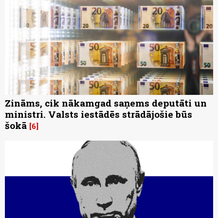
Zināms, cik nākamgad saņems deputāti un
ministri. Valsts iestādēs strādājošie būs
šokā
6