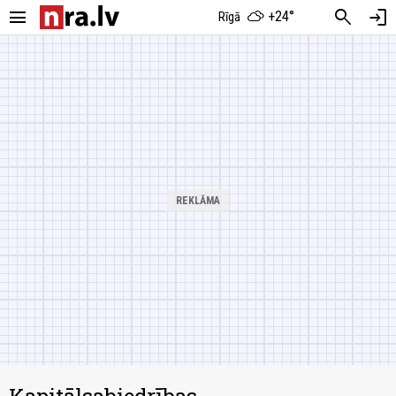
menu
search
login
+24°
Rīgā