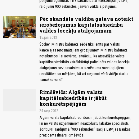
pētījumu aģentūras TNS sadarbībā ar telekompāniju LNT,
raidījumu 900 sekundes, janvārī veiktais pētījums.
Pēc skandāla valdība gatava noteikt
ierobežojumus kapitālsabiedrību
valdes locekļu atalgojumam
15.jan 2013
Šodien Ministru kabineta sēdē tiks lemts par Valsts
kancelejas ierosinātajiem grozījumiem Ministru kabineta
noteikumos, lai novērstu situāciju, ka atsevišķās valsts
kapitālsabiedrībās vairākkārtīgi palielināts valdes locekļu
atalgojums bez sasaistes ar uzņēmuma sasniegtajiem
rezultātiem un mērķiem, kā arī neņemot vērā vidējo darba
samaksu valstī.
Rimšēvičs: Algām valsts
kapitālsabiedrībās ir jābūt
konkurētspējīgām
24.sep 2012
Algām valsts kapitālsabiedrībās ir jābūt konkurētspējīgām,
lai no valsts uzņēmumiem neaizplūstu labākie speciālisti,
šorīt LNT raidījumā "900 sekundes" sacīja Latvijas Bankas
prezidents Ilmārs Rimšēvičs.