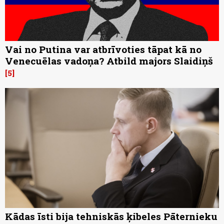
Vai no Putina var atbrīvoties tāpat kā no
Venecuēlas vadoņa? Atbild majors Slaidiņš
5
Kādas īsti bija tehniskās ķibeles Pāternieku