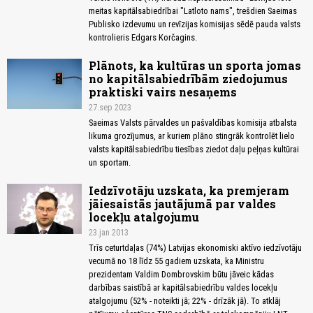
meitas kapitālsabiedrībai "Latloto nams", trešdien Saeimas
Publisko izdevumu un revīzijas komisijas sēdē pauda valsts
kontrolieris Edgars Korčagins.
Plānots, ka kultūras un sporta jomas
no kapitālsabiedrībām ziedojumus
praktiski vairs nesaņems
27.sep 2023
Saeimas Valsts pārvaldes un pašvaldības komisija atbalsta
likuma grozījumus, ar kuriem plāno stingrāk kontrolēt lielo
valsts kapitālsabiedrību tiesības ziedot daļu peļņas kultūrai
un sportam.
Iedzīvotāju uzskata, ka premjeram
jāiesaistās jautājumā par valdes
locekļu atalgojumu
23.jan 2013
Trīs ceturtdaļas (74%) Latvijas ekonomiski aktīvo iedzīvotāju
vecumā no 18 līdz 55 gadiem uzskata, ka Ministru
prezidentam Valdim Dombrovskim būtu jāveic kādas
darbības saistībā ar kapitālsabiedrību valdes locekļu
atalgojumu (52% - noteikti jā; 22% - drīzāk jā). To atklāj