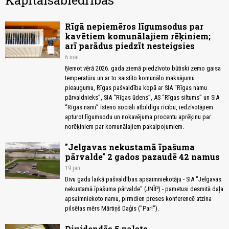
Kapitālsabiedrības
Rīgā nepiemēros līgumsodus par
kavētiem komunālajiem rēķiniem;
arī parādus piedzīt nesteigsies
6.mai
Ņemot vērā 2026. gada ziemā piedzīvoto būtiski zemo gaisa
temperatūru un ar to saistīto komunālo maksājumu
pieaugumu, Rīgas pašvaldība kopā ar SIA “Rīgas namu
pārvaldnieks”, SIA “Rīgas ūdens”, AS “Rīgas siltums” un SIA
“Rīgas nami” īsteno sociāli atbildīgu rīcību, iedzīvotājiem
apturot līgumsodu un nokavējuma procentu aprēķinu par
norēķiniem par komunālajiem pakalpojumiem.
"Jelgavas nekustamā īpašuma
pārvalde" 2 gados pazaudē 42 namus
19.jan
Divu gadu laikā pašvaldības apsaimniekotāju - SIA "Jelgavas
nekustamā īpašuma pārvalde" (JNĪP) - pametusi desmitā daļa
apsaimniekoto namu, pirmdien preses konferencē atzina
pilsētas mērs Mārtiņš Daģis ("Par!").
Dividendēs 5 valsts