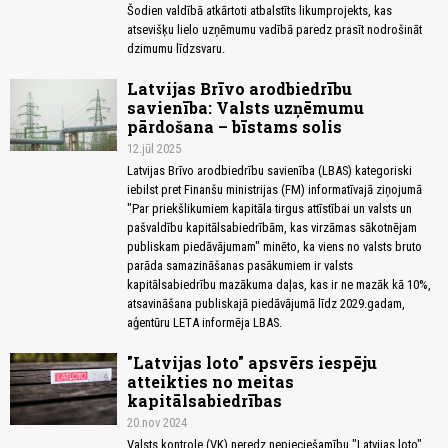
Šodien valdībā atkārtoti atbalstīts likumprojekts, kas
atsevišķu lielo uzņēmumu vadībā paredz prasīt nodrošināt
dzimumu līdzsvaru.
Latvijas Brīvo arodbiedrību
savienība: Valsts uzņēmumu
pārdošana – bīstams solis
12.jūl 2025
Latvijas Brīvo arodbiedrību savienība (LBAS) kategoriski
iebilst pret Finanšu ministrijas (FM) informatīvajā ziņojumā
"Par priekšlikumiem kapitāla tirgus attīstībai un valsts un
pašvaldību kapitālsabiedrībām, kas virzāmas sākotnējam
publiskam piedāvājumam" minēto, ka viens no valsts bruto
parāda samazināšanas pasākumiem ir valsts
kapitālsabiedrību mazākuma daļas, kas ir ne mazāk kā 10%,
atsavināšana publiskajā piedāvājumā līdz 2029.gadam,
aģentūru LETA informēja LBAS.
"Latvijas loto" apsvērs iespēju
atteikties no meitas
kapitālsabiedrības
20.nov 2024
Valsts kontrole (VK) neredz nepieciešamību "Latvijas loto"