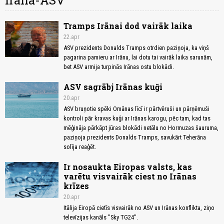
Irāna-ASV
Tramps Irānai dod vairāk laika
22.apr
ASV prezidents Donalds Tramps otrdien paziņoja, ka viņš
pagarina pamieru ar Irānu, lai dotu tai vairāk laika sarunām,
bet ASV armija turpinās Irānas ostu blokādi.
ASV sagrābj Irānas kuği
20.apr
ASV bruņotie spēki Omānas līcī ir pārtvēruši un pārņēmuši
kontroli pār kravas kuģi ar Irānas karogu, pēc tam, kad tas
mēģināja pārkāpt jūras blokādi netālu no Hormuzas šauruma,
paziņoja prezidents Donalds Tramps, savukārt Teherāna
solīja reaģēt.
Ir nosaukta Eiropas valsts, kas
varētu visvairāk ciest no Irānas
krīzes
20.apr
Itālija Eiropā cietīs visvairāk no ASV un Irānas konflikta, ziņo
televīzijas kanāls "Sky TG24".