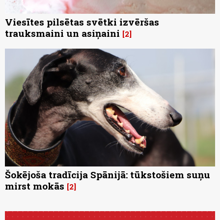
Viesītes pilsētas svētki izvēršas
trauksmaini un asiņaini
2
Šokējoša tradīcija Spānijā: tūkstošiem suņu
mirst mokās
2