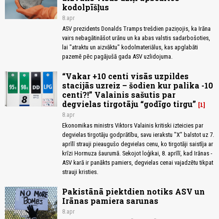
kodolpīšļus
8.apr
ASV prezidents Donalds Tramps trešdien paziņojis, ka Irāna
vairs nebagātināšot urānu un ka abas valstis sadarbošoties,
lai "atraktu un aizvāktu" kodolmateriālus, kas apglabāti
pazemē pēc pagājušā gada ASV uzlidojuma.
“Vakar +10 centi visās uzpildes
stacijās uzreiz – šodien kur palika -10
centi?!” Valainis sašutis par
degvielas tirgotāju “godīgo tirgu”
1
8.apr
Ekonomikas ministrs Viktors Valainis kritiski izteicies par
degvielas tirgotāju godprātību, savu ierakstu "X" balstot uz 7.
aprīlī strauji pieaugušo degvielas cenu, ko tirgotāji saistīja ar
krīzi Hormuza šaurumā. Sekojot loģikai, 8. aprīlī, kad Irānas -
ASV karā ir panākts pamiers, degvielas cenai vajadzētu tikpat
strauji kristies.
Pakistānā piektdien notiks ASV un
Irānas pamiera sarunas
8.apr