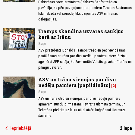
Pakistānas premjerministrs Šehbazs Šarifs trešdien
pavēstīja, ka pēc paziņojuma par pamieru Tuvajos Austrumos
Islamabadā vēl šonedēļ tiks uzņemtas ASV un Irānas
delegācijas.
Tramps skandina uzvaras saukļus
karā ar Irānu
8.apr
ASV prezidents Donalds Tramps trešdien pēc vienošanās
panākšanas ar Irānu par divu nedēļu pamieru intervijā ziņu
aģentūrai AFP sacīja, ka Savienotās Valstis guvušas "totālu un
pilnīgu uzvaru".
ASV un Irāna vienojas par divu
nedēļu pamieru [papildināts]
2
8.apr
ASV un Irāna otrdien vienojās par divu nedēļu pamieru
apmēram stundu pirms Irānai izvirzītā ultimāta termiņa, un
Teherāna piekrita uz laiku atkal atvērt kuģošanai Hormuza
šaurumu.
chevron_left
Iepriekšējā
2.lapa