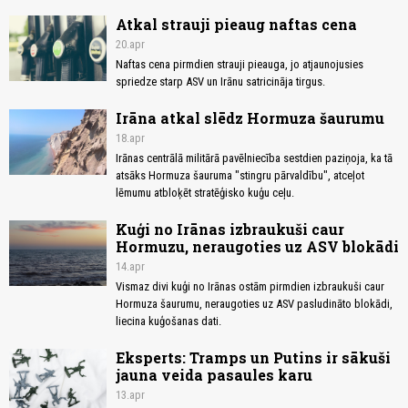
Atkal strauji pieaug naftas cena
20.apr
Naftas cena pirmdien strauji pieauga, jo atjaunojusies
spriedze starp ASV un Irānu satricināja tirgus.
Irāna atkal slēdz Hormuza šaurumu
18.apr
Irānas centrālā militārā pavēlniecība sestdien paziņoja, ka tā
atsāks Hormuza šauruma "stingru pārvaldību", atceļot
lēmumu atbloķēt stratēģisko kuģu ceļu.
Kuģi no Irānas izbraukuši caur
Hormuzu, neraugoties uz ASV blokādi
14.apr
Vismaz divi kuģi no Irānas ostām pirmdien izbraukuši caur
Hormuza šaurumu, neraugoties uz ASV pasludināto blokādi,
liecina kuģošanas dati.
Eksperts: Tramps un Putins ir sākuši
jauna veida pasaules karu
13.apr