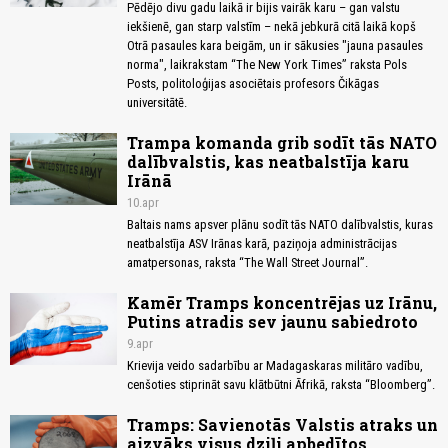
Pēdējo divu gadu laikā ir bijis vairāk karu – gan valstu
iekšienē, gan starp valstīm – nekā jebkurā citā laikā kopš
Otrā pasaules kara beigām, un ir sākusies "jauna pasaules
norma", laikrakstam “The New York Times” raksta Pols
Posts, politoloģijas asociētais profesors Čikāgas
universitātē.
Trampa komanda grib sodīt tās NATO
dalībvalstis, kas neatbalstīja karu
Irānā
10.apr
Baltais nams apsver plānu sodīt tās NATO dalībvalstis, kuras
neatbalstīja ASV Irānas karā, paziņoja administrācijas
amatpersonas, raksta “The Wall Street Journal”.
Kamēr Tramps koncentrējas uz Irānu,
Putins atradis sev jaunu sabiedroto
9.apr
Krievija veido sadarbību ar Madagaskaras militāro vadību,
cenšoties stiprināt savu klātbūtni Āfrikā, raksta “Bloomberg”.
Tramps: Savienotās Valstis atraks un
aizvāks visus dziļi apbedītos