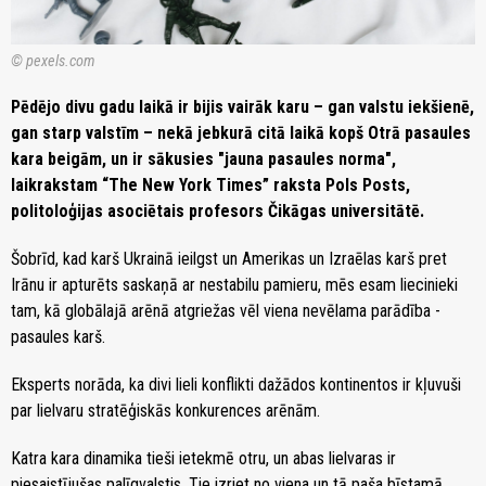
© pexels.com
Pēdējo divu gadu laikā ir bijis vairāk karu – gan valstu iekšienē,
gan starp valstīm – nekā jebkurā citā laikā kopš Otrā pasaules
kara beigām, un ir sākusies "jauna pasaules norma",
laikrakstam “The New York Times” raksta Pols Posts,
politoloģijas asociētais profesors Čikāgas universitātē.
Šobrīd, kad karš Ukrainā ieilgst un Amerikas un Izraēlas karš pret
Irānu ir apturēts saskaņā ar nestabilu pamieru, mēs esam liecinieki
tam, kā globālajā arēnā atgriežas vēl viena nevēlama parādība -
pasaules karš.
Eksperts norāda, ka divi lieli konflikti dažādos kontinentos ir kļuvuši
par lielvaru stratēģiskās konkurences arēnām.
Katra kara dinamika tieši ietekmē otru, un abas lielvaras ir
piesaistījušas palīgvalstis. Tie izriet no viena un tā paša bīstamā