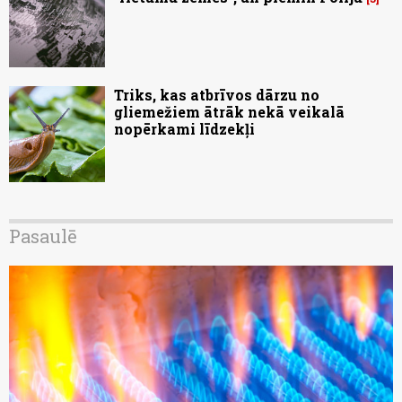
Triks, kas atbrīvos dārzu no
gliemežiem ātrāk nekā veikalā
nopērkami līdzekļi
Pasaulē