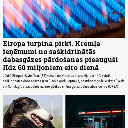
Eiropa turpina pirkt. Kremļa
ieņēmumi no sašķidrinātās
dabasgāzes pārdošanas pieauguši
līdz 60 miljoniem eiro dienā
Jūnijā Eiropas Savienības (ES) valstis no Krievijas importēja par 14% vairāk
sašķidrinātās dabasgāzes (LNG) nekā gadu iepriekš, sestdien ziņo laikraksts "Welt
am Sonntag", atsaucoties uz Enerģētikas un tīra gaisa pētniecības centru (CREA).