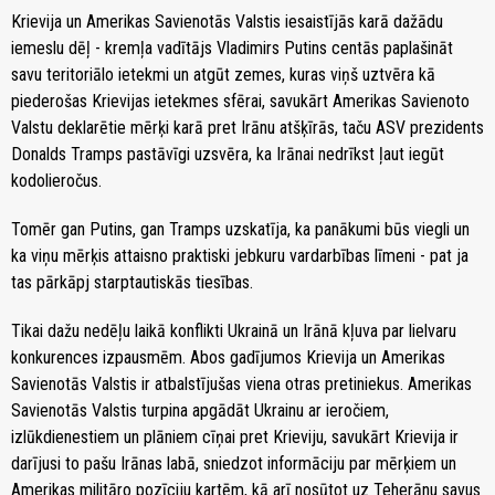
Krievija un Amerikas Savienotās Valstis iesaistījās karā dažādu
iemeslu dēļ - kremļa vadītājs Vladimirs Putins centās paplašināt
savu teritoriālo ietekmi un atgūt zemes, kuras viņš uztvēra kā
piederošas Krievijas ietekmes sfērai, savukārt Amerikas Savienoto
Valstu deklarētie mērķi karā pret Irānu atšķīrās, taču ASV prezidents
Donalds Tramps pastāvīgi uzsvēra, ka Irānai nedrīkst ļaut iegūt
kodolieročus.
Tomēr gan Putins, gan Tramps uzskatīja, ka panākumi būs viegli un
ka viņu mērķis attaisno praktiski jebkuru vardarbības līmeni - pat ja
tas pārkāpj starptautiskās tiesības.
Tikai dažu nedēļu laikā konflikti Ukrainā un Irānā kļuva par lielvaru
konkurences izpausmēm. Abos gadījumos Krievija un Amerikas
Savienotās Valstis ir atbalstījušas viena otras pretiniekus. Amerikas
Savienotās Valstis turpina apgādāt Ukrainu ar ieročiem,
izlūkdienestiem un plāniem cīņai pret Krieviju, savukārt Krievija ir
darījusi to pašu Irānas labā, sniedzot informāciju par mērķiem un
Amerikas militāro pozīciju kartēm, kā arī nosūtot uz Teherānu savus