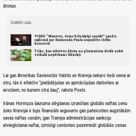
dronus.
ŠOBRĪD LASA
VIDEO. "Maestro, Jums brīnišķīgi sanāk!" Ļaudis
sajūsmā par Raimonda Paula negaidīto rīcību
koncertā
Triks, kas atbrīvos dārzu no gliemežiem ātrāk nekā
veikalā nopērkami līdzekļi
Lai gan Amerikas Savienotās Valstis un Krievija nekaro tieši viena ar
otru, tās ir efektīvi “pielādējušas un apmācījušas darboties ar
ieročiem, no kuriem otra šauj”, raksta Posts.
Irānas Hormuza šauruma slēgšanas izraisītais globālo naftas cenu
šoks Krievijai ir bijis finansiāls ieguvums gan pateicoties augstākām
savas naftas cenām, gan Trampa administrācijas sankciju
atvieglošanai naftai, izmisīgi cenšoties pazemināt globālās cenas.