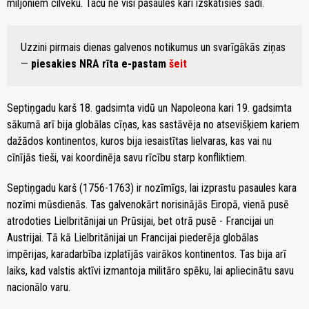
miljoniem cilvēku. Taču ne visi pasaules kari izskatīsies šādi.
Uzzini pirmais dienas galvenos notikumus un svarīgākās ziņas
—
piesakies NRA rīta e-pastam
šeit
Septiņgadu karš 18. gadsimta vidū un Napoleona kari 19. gadsimta
sākumā arī bija globālas cīņas, kas sastāvēja no atsevišķiem kariem
dažādos kontinentos, kuros bija iesaistītas lielvaras, kas vai nu
cīnījās tieši, vai koordinēja savu rīcību starp konfliktiem.
Septiņgadu karš (1756-1763) ir nozīmīgs, lai izprastu pasaules kara
nozīmi mūsdienās. Tas galvenokārt norisinājās Eiropā, vienā pusē
atrodoties Lielbritānijai un Prūsijai, bet otrā pusē - Francijai un
Austrijai. Tā kā Lielbritānijai un Francijai piederēja globālas
impērijas, karadarbība izplatījās vairākos kontinentos. Tas bija arī
laiks, kad valstis aktīvi izmantoja militāro spēku, lai apliecinātu savu
nacionālo varu.