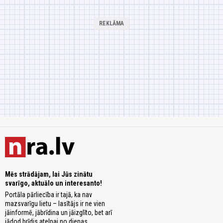
Mēs strādājam, lai Jūs zinātu
svarīgo, aktuālo un interesanto!
Portāla pārliecība ir tajā, ka nav
mazsvarīgu lietu – lasītājs ir ne vien
jāinformē, jābrīdina un jāizglīto, bet arī
jādod brīdis atelpai no dienas