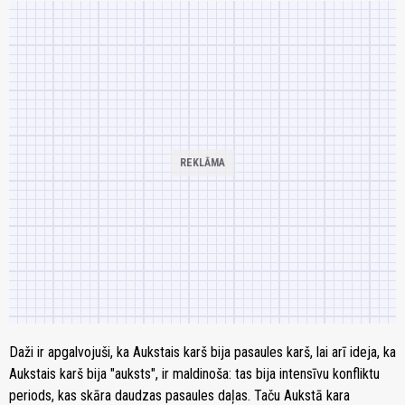
Daži ir apgalvojuši, ka Aukstais karš bija pasaules karš, lai arī ideja, ka
Aukstais karš bija "auksts", ir maldinoša: tas bija intensīvu konfliktu
periods, kas skāra daudzas pasaules daļas. Taču Aukstā kara