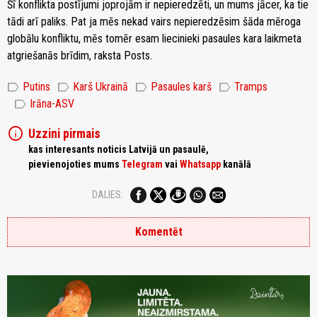
Šī konflikta postījumi joprojām ir nepieredzēti, un mums jācer, ka tie
tādi arī paliks. Pat ja mēs nekad vairs nepieredzēsim šāda mēroga
globālu konfliktu, mēs tomēr esam liecinieki pasaules kara laikmeta
atgriešanās brīdim, raksta Posts.
label
label
label
label
Putins
Karš Ukrainā
Pasaules karš
Tramps
label
Irāna-ASV
info
Uzzini pirmais
kas interesants noticis Latvijā un pasaulē,
pievienojoties mums
Telegram
vai
Whatsapp
kanālā
DALIES:
Komentēt