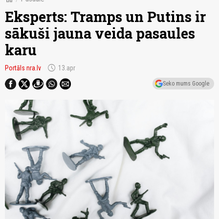
Eksperts: Tramps un Putins ir
sākuši jauna veida pasaules
karu
schedule
Portāls nra.lv
13.apr
Seko mums Google