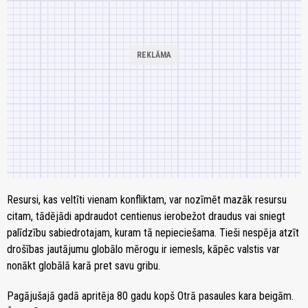
Resursi, kas veltīti vienam konfliktam, var nozīmēt mazāk resursu
citam, tādējādi apdraudot centienus ierobežot draudus vai sniegt
palīdzību sabiedrotajam, kuram tā nepieciešama. Tieši nespēja atzīt
drošības jautājumu globālo mērogu ir iemesls, kāpēc valstis var
nonākt globālā karā pret savu gribu.
Pagājušajā gadā apritēja 80 gadu kopš Otrā pasaules kara beigām.