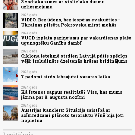
3 zodiaka zīmes ar vislielāko dusmu
uzliesmojumu
2025.gads
VIDEO. Bez ūdens, bez iespējas evakuēties -
Ukrainas pilsēta Pokrovska mirst mokās
2024.gads
VUGD izplata paziņojumu par vakardienas plašo
ugunsgrēku Ganību dambī
2023.gads
Ciklona ietekmē otrdien Latvijā pūtīs spēcīgs
vējš; izsludināts dzeltenās krāsas brīdinājums
2023.gads
7 padomi sirds labsajūtai vasaras laikā
2024.gads
Kā īstenot sapņus realitātē? Viss, kas mums
jāzina par 8. augusta nozīmi
2024.gads
Austrijas kanclers: Situācija saistībā ar
acīmredzami plānoto teroraktu Vīnē bija ļoti
nopietna
Lasītākais