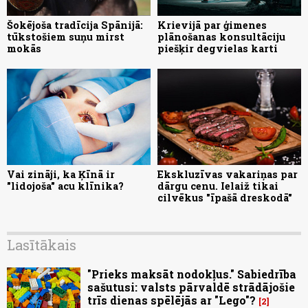
Šokējoša tradīcija Spānijā:
Krievijā par ģimenes
tūkstošiem suņu mirst
plānošanas konsultāciju
mokās
piešķir degvielas karti
Vai zināji, ka Ķīnā ir
Ekskluzīvas vakariņas par
"lidojoša" acu klīnika?
dārgu cenu. Ielaiž tikai
cilvēkus "īpašā dreskodā"
Lasītākais
"Prieks maksāt nodokļus." Sabiedrība
sašutusi: valsts pārvaldē strādājošie
trīs dienas spēlējās ar "Lego"?
2