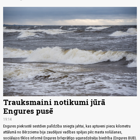
Trauksmaini notikumi jūrā
Engures pusē
19:14
Engures piekrastē sestdien palīdzība sniegta jahtai, kas aptuveni piecu kilometru
attālumā no Bērzciema bija zaudējusi vadības spējas pēc masta nolūšanas,
sociālajos tīklos informē Engures brīvprātīgo ugunsdzēsēju biedrība (Engures BUB).