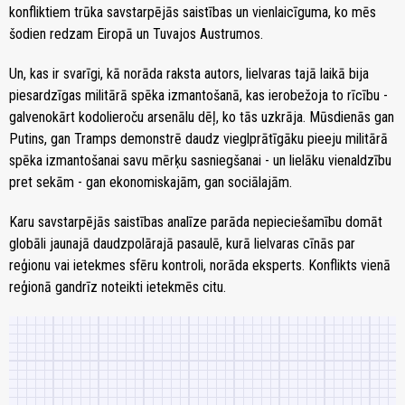
konfliktiem trūka savstarpējās saistības un vienlaicīguma, ko mēs
šodien redzam Eiropā un Tuvajos Austrumos.
Un, kas ir svarīgi, kā norāda raksta autors, lielvaras tajā laikā bija
piesardzīgas militārā spēka izmantošanā, kas ierobežoja to rīcību -
galvenokārt kodolieroču arsenālu dēļ, ko tās uzkrāja. Mūsdienās gan
Putins, gan Tramps demonstrē daudz vieglprātīgāku pieeju militārā
spēka izmantošanai savu mērķu sasniegšanai - un lielāku vienaldzību
pret sekām - gan ekonomiskajām, gan sociālajām.
Karu savstarpējās saistības analīze parāda nepieciešamību domāt
globāli jaunajā daudzpolārajā pasaulē, kurā lielvaras cīnās par
reģionu vai ietekmes sfēru kontroli, norāda eksperts. Konflikts vienā
reģionā gandrīz noteikti ietekmēs citu.