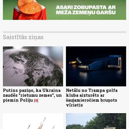
Saistītās ziņas
Putins paziņo, ka Ukraina
Netālu no Trampa golfa
zaudēs "rietumu zemes", un
kluba aizturēts ar
piemin Poliju
šaujamieročiem bruņots
5
vīrietis