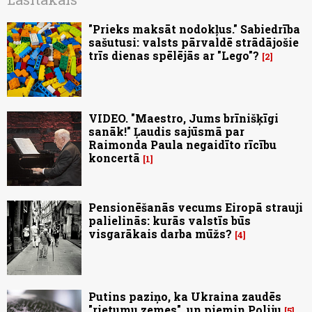
"Prieks maksāt nodokļus." Sabiedrība
sašutusi: valsts pārvaldē strādājošie
trīs dienas spēlējās ar "Lego"?
2
VIDEO. "Maestro, Jums brīnišķīgi
sanāk!" Ļaudis sajūsmā par
Raimonda Paula negaidīto rīcību
koncertā
1
Pensionēšanās vecums Eiropā strauji
palielinās: kurās valstīs būs
visgarākais darba mūžs?
4
Putins paziņo, ka Ukraina zaudēs
"rietumu zemes", un piemin Poliju
5