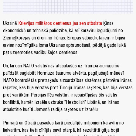
Ukrainā
Krievijas militāros centienus jau sen atbalsta
Ķīnas
ekonomiskā un tehniskā palīdzība, kā arī karavīru ieguldījumi no
Ziemeļkorejas un droni no Irānas. Eiropas sabiedrotajiem ir bijusi
arvien nozīmīgāka loma Ukrainas apbruņošanā, pēdējā gada laikā
pat uzņemoties vadību šajos centienos.
Un, lai gan NATO valstis nav atsaukušās uz Trampa aicinājumu
palīdzēt saglabāt Hormuza šaurumu atvērtu, pagājušajā mēnesī
NATO kontrolētās pretraķešu aizsardzības sistēmas pārtvēra Irānas
raķetes, kas bija vērstas pret Turciju. Irānas raķetes, kas bija vērstas
pret vairākām Persijas līča valstīm, ir iesaistījušas šīs valstis
konfliktā, kamēr Izraēla uzbruka "Hezbollah" Libānā, un Irānas
atbalstītie husīti Jemenā raidīja raķetes uz Izraēlu.
Pirmajā un Otrajā pasaules karā piedalījās miljoniem karavīru no
lielvarām, kas tieši cīnījās savā starpā, kā rezultātā gāja bojā