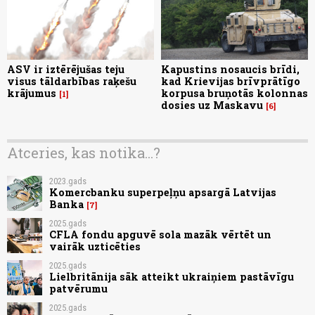
ASV ir iztērējušas teju
Kapustins nosaucis brīdi,
visus tāldarbības raķešu
kad Krievijas brīvprātīgo
krājumus
korpusa bruņotās kolonnas
1
dosies uz Maskavu
6
Atceries, kas notika...?
2023.gads
Komercbanku superpeļņu apsargā Latvijas
Banka
7
2025.gads
CFLA fondu apguvē sola mazāk vērtēt un
vairāk uzticēties
2025.gads
Lielbritānija sāk atteikt ukraiņiem pastāvīgu
patvērumu
2025.gads