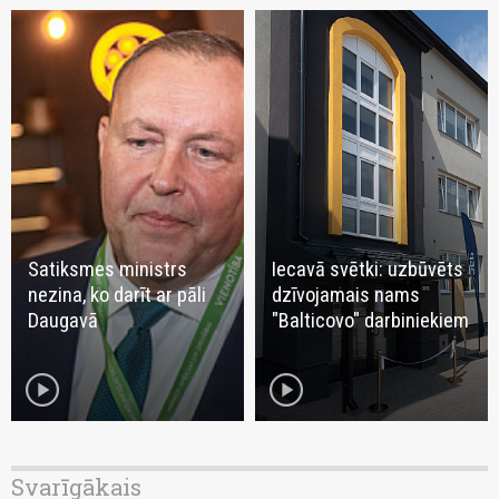
Satiksmes ministrs
Iecavā svētki: uzbūvēts
nezina, ko darīt ar pāli
dzīvojamais nams
Daugavā
"Balticovo" darbiniekiem
play_circle
play_circle
Svarīgākais