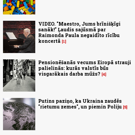
VIDEO. "Maestro, Jums brīnišķīgi
sanāk!" Ļaudis sajūsmā par
Raimonda Paula negaidīto rīcību
koncertā
1
Pensionēšanās vecums Eiropā strauji
palielinās: kurās valstīs būs
visgarākais darba mūžs?
4
Putins paziņo, ka Ukraina zaudēs
"rietumu zemes", un piemin Poliju
5