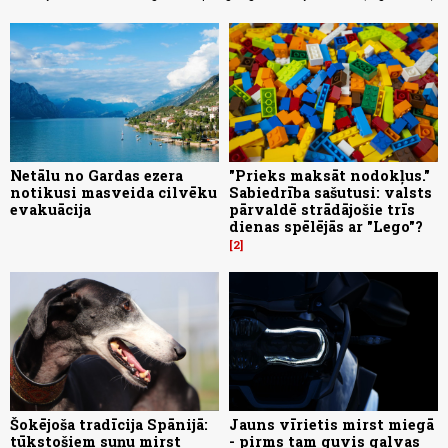
Netālu no Gardas ezera
"Prieks maksāt nodokļus."
notikusi masveida cilvēku
Sabiedrība sašutusi: valsts
evakuācija
pārvaldē strādājošie trīs
dienas spēlējās ar "Lego"?
2
Šokējoša tradīcija Spānijā:
Jauns vīrietis mirst miegā
tūkstošiem suņu mirst
- pirms tam guvis galvas