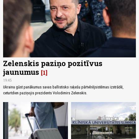
Zelenskis paziņo pozitīvus
jaunumus
1
19:45
Ukraina gūst panākumus savas ballistisko raķešu pārtvērējsistēmas izstrādē,
ceturtdien paziņojis prezidents Volodimirs Zelenskis.