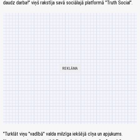
daudz darba!" viņš rakstīja savā sociālajā platformā "Truth Social".
"Turklāt viņu "vadībā" valda milzīga iekšējā cīņa un apjukums.