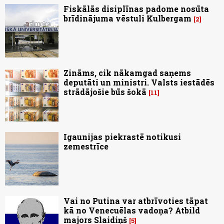
Fiskālās disiplīnas padome nosūta
brīdinājuma vēstuli Kulbergam
2
Zināms, cik nākamgad saņems
deputāti un ministri. Valsts iestādēs
strādājošie būs šokā
11
Igaunijas piekrastē notikusi
zemestrīce
Vai no Putina var atbrīvoties tāpat
kā no Venecuēlas vadoņa? Atbild
majors Slaidiņš
5