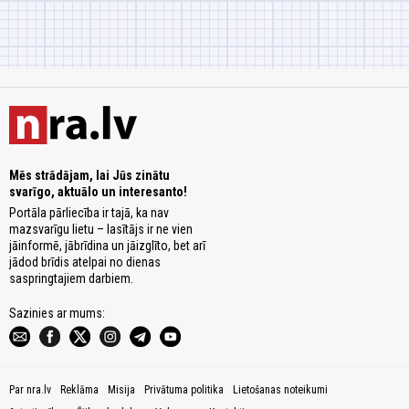
Mēs strādājam, lai Jūs zinātu
svarīgo, aktuālo un interesanto!
Portāla pārliecība ir tajā, ka nav
mazsvarīgu lietu – lasītājs ir ne vien
jāinformē, jābrīdina un jāizglīto, bet arī
jādod brīdis atelpai no dienas
saspringtajiem darbiem.
Sazinies ar mums:
Par nra.lv
Reklāma
Misija
Privātuma politika
Lietošanas noteikumi