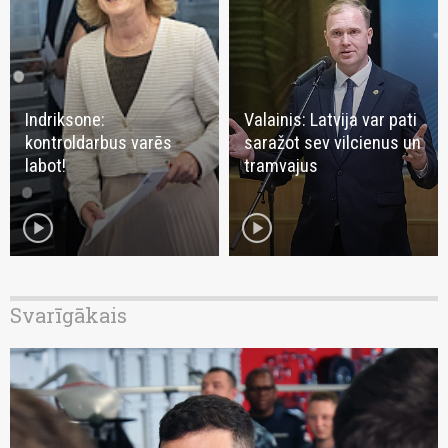
Indriksone:
Valainis: Latvija var pati
kontroldarbus varēs
saražot sev vilcienus un
labot!
tramvajus
play_circle
play_circle
Svarīgākais