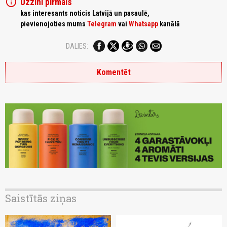
info
Uzzini pirmais
kas interesants noticis Latvijā un pasaulē,
pievienojoties mums
Telegram
vai
Whatsapp
kanālā
DALIES:
Komentēt
Saistītās ziņas