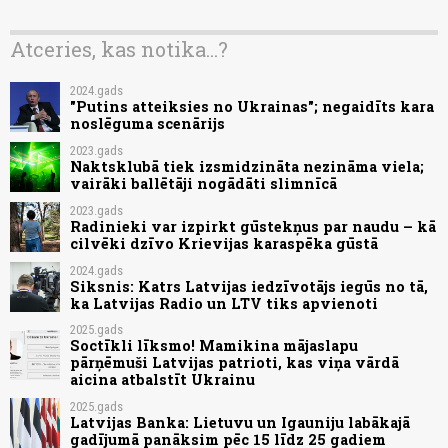
Atceries, kas notika...?
2024.gads
"Putins atteiksies no Ukrainas"; negaidīts kara
noslēguma scenārijs
2023.gads
Naktsklubā tiek izsmidzināta nezināma viela;
vairāki ballētāji nogādāti slimnīcā
2023.gads
Radinieki var izpirkt gūstekņus par naudu – kā
cilvēki dzīvo Krievijas karaspēka gūstā
2024.gads
Siksnis: Katrs Latvijas iedzīvotājs iegūs no tā,
ka Latvijas Radio un LTV tiks apvienoti
2025.gads
Soctīkli līksmo! Mamikina mājaslapu
pārņēmuši Latvijas patrioti, kas viņa vārdā
aicina atbalstīt Ukrainu
2025.gads
Latvijas Banka: Lietuvu un Igauniju labākajā
gadījumā panāksim pēc 15 līdz 25 gadiem