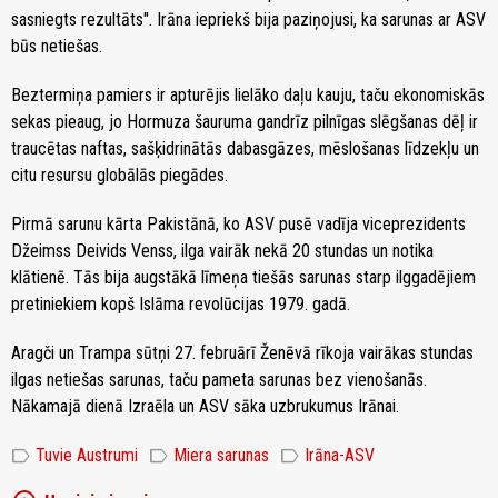
sasniegts rezultāts". Irāna iepriekš bija paziņojusi, ka sarunas ar ASV
būs netiešas.
Beztermiņa pamiers ir apturējis lielāko daļu kauju, taču ekonomiskās
sekas pieaug, jo Hormuza šauruma gandrīz pilnīgas slēgšanas dēļ ir
traucētas naftas, sašķidrinātās dabasgāzes, mēslošanas līdzekļu un
citu resursu globālās piegādes.
Pirmā sarunu kārta Pakistānā, ko ASV pusē vadīja viceprezidents
Džeimss Deivids Venss, ilga vairāk nekā 20 stundas un notika
klātienē. Tās bija augstākā līmeņa tiešās sarunas starp ilggadējiem
pretiniekiem kopš Islāma revolūcijas 1979. gadā.
Aragči un Trampa sūtņi 27. februārī Ženēvā rīkoja vairākas stundas
ilgas netiešas sarunas, taču pameta sarunas bez vienošanās.
Nākamajā dienā Izraēla un ASV sāka uzbrukumus Irānai.
label
label
label
Tuvie Austrumi
Miera sarunas
Irāna-ASV