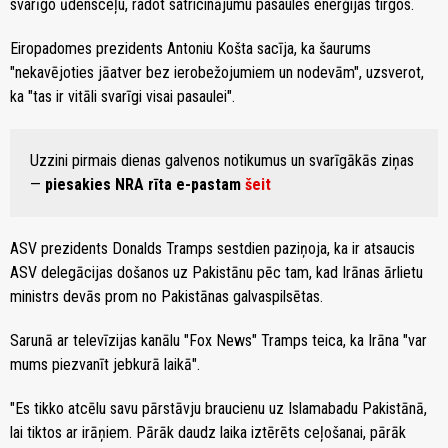
svarīgo ūdensceļu, radot satricinājumu pasaules enerģijas tirgos.
Eiropadomes prezidents Antoniu Košta sacīja, ka šaurums
"nekavējoties jāatver bez ierobežojumiem un nodevām", uzsverot,
ka "tas ir vitāli svarīgi visai pasaulei".
Uzzini pirmais dienas galvenos notikumus un svarīgākās ziņas
—
piesakies NRA rīta e-pastam
šeit
ASV prezidents Donalds Tramps sestdien paziņoja, ka ir atsaucis
ASV delegācijas došanos uz Pakistānu pēc tam, kad Irānas ārlietu
ministrs devās prom no Pakistānas galvaspilsētas.
Sarunā ar televīzijas kanālu "Fox News" Tramps teica, ka Irāna "var
mums piezvanīt jebkurā laikā".
"Es tikko atcēlu savu pārstāvju braucienu uz Islamabadu Pakistānā,
lai tiktos ar irāņiem. Pārāk daudz laika iztērēts ceļošanai, pārāk