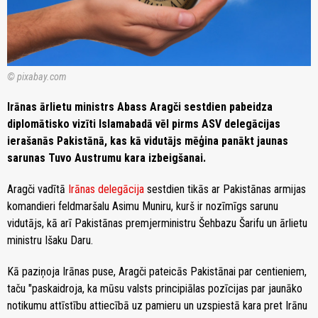
© pixabay.com
Irānas ārlietu ministrs Abass Aragči sestdien pabeidza
diplomātisko vizīti Islamabadā vēl pirms ASV delegācijas
ierašanās Pakistānā, kas kā vidutājs mēģina panākt jaunas
sarunas Tuvo Austrumu kara izbeigšanai.
Aragči vadītā
Irānas delegācija
sestdien tikās ar Pakistānas armijas
komandieri feldmaršalu Asimu Muniru, kurš ir nozīmīgs sarunu
vidutājs, kā arī Pakistānas premjerministru Šehbazu Šarifu un ārlietu
ministru Išaku Daru.
Kā paziņoja Irānas puse, Aragči pateicās Pakistānai par centieniem,
taču "paskaidroja, ka mūsu valsts principiālas pozīcijas par jaunāko
notikumu attīstību attiecībā uz pamieru un uzspiestā kara pret Irānu