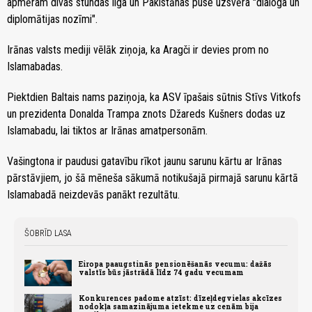
apmēram divas stundas ilga un Pakistānas puse uzsvēra "dialoga un
diplomātijas nozīmi".
Irānas valsts mediji vēlāk ziņoja, ka Aragči ir devies prom no
Islamabadas.
Piektdien Baltais nams paziņoja, ka ASV īpašais sūtnis Stīvs Vitkofs
un prezidenta Donalda Trampa znots Džareds Kušners dodas uz
Islamabadu, lai tiktos ar Irānas amatpersonām.
Vašingtona ir paudusi gatavību rīkot jaunu sarunu kārtu ar Irānas
pārstāvjiem, jo šā mēneša sākumā notikušajā pirmajā sarunu kārtā
Islamabadā neizdevās panākt rezultātu.
ŠOBRĪD LASA
Eiropa paaugstinās pensionēšanās vecumu: dažās
valstīs būs jāstrādā līdz 74 gadu vecumam
Konkurences padome atzīst: dīzeļdegvielas akcīzes
nodokļa samazinājuma ietekme uz cenām bija