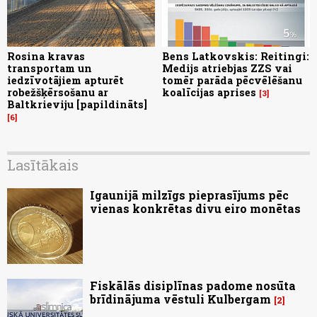
Rosina kravas
Bens Latkovskis: Reitingi:
transportam un
Medijs atriebjas ZZS vai
iedzīvotājiem apturēt
tomēr parāda pēcvēlēšanu
robežšķērsošanu ar
koalīcijas aprises
3
Baltkrieviju [papildināts]
6
Lasītākais
Igaunijā milzīgs pieprasījums pēc
vienas konkrētas divu eiro monētas
Fiskālās disiplīnas padome nosūta
brīdinājuma vēstuli Kulbergam
2