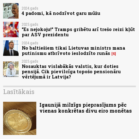
2024.gads
4 padomi, kā nodzīvot garu mūžu
2025.gads
"Es nejokoju!" Tramps gribētu arī trešo reizi kļūt
par ASV prezidentu
2024.gads
No baltiešiem tikai Lietuvas ministrs mana
putinismu atbrīvoto ieslodzīto runās
5
2025.gads
Nosauktas vislabākās valstis, kur doties
pensijā. Cik pievilcīga topošo pensionāru
vērtējumā ir Latvija?
Lasītākais
Igaunijā milzīgs pieprasījums pēc
vienas konkrētas divu eiro monētas