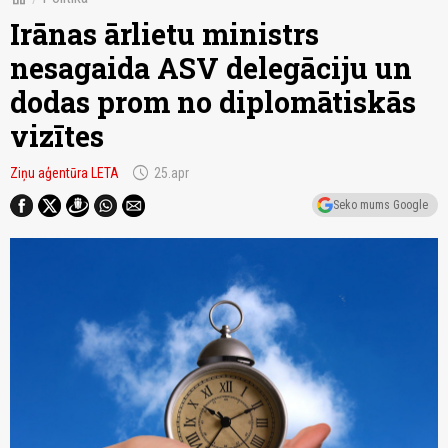
Irānas ārlietu ministrs
nesagaida ASV delegāciju un
dodas prom no diplomātiskās
vizītes
schedule
Ziņu aģentūra LETA
25.apr
Seko mums Google