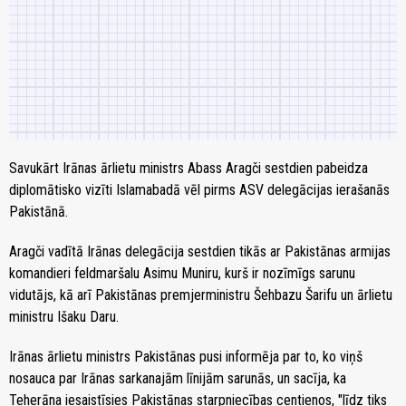
Savukārt Irānas ārlietu ministrs Abass Aragči sestdien pabeidza
diplomātisko vizīti Islamabadā vēl pirms ASV delegācijas ierašanās
Pakistānā.
Aragči vadītā Irānas delegācija sestdien tikās ar Pakistānas armijas
komandieri feldmaršalu Asimu Muniru, kurš ir nozīmīgs sarunu
vidutājs, kā arī Pakistānas premjerministru Šehbazu Šarifu un ārlietu
ministru Išaku Daru.
Irānas ārlietu ministrs Pakistānas pusi informēja par to, ko viņš
nosauca par Irānas sarkanajām līnijām sarunās, un sacīja, ka
Teherāna iesaistīsies Pakistānas starpniecības centienos, "līdz tiks