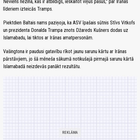
Neviens nezina, kas ir atbildīgs, ieskaitot viņus pašus," par Irānas
līderiem izteicās Tramps.
Piektdien Baltais nams paziņoja, ka ASV īpašais sūtnis Stīvs Vitkofs
un prezidenta Donalda Trampa znots Džareds Kušners dodas uz
Islamabadu, lai tiktos ar Irānas amatpersonām.
Vašingtona ir paudusi gatavību rīkot jaunu sarunu kārtu ar Irānas
pārstāvjiem, jo šā mēneša sākumā notikušajā pirmajā sarunu kārtā
Islamabadā neizdevās panākt rezultātu.