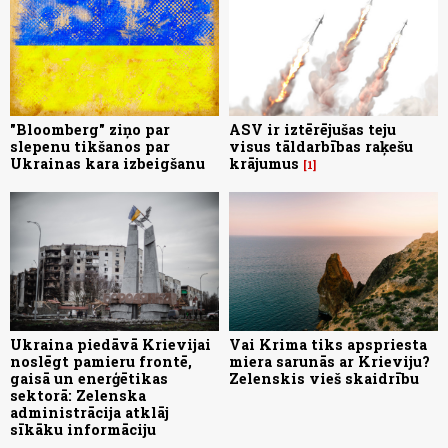
"Bloomberg" ziņo par
ASV ir iztērējušas teju
slepenu tikšanos par
visus tāldarbības raķešu
Ukrainas kara izbeigšanu
krājumus
1
Ukraina piedāvā Krievijai
Vai Krima tiks apspriesta
noslēgt pamieru frontē,
miera sarunās ar Krieviju?
gaisā un enerģētikas
Zelenskis vieš skaidrību
sektorā: Zelenska
administrācija atklāj
sīkāku informāciju