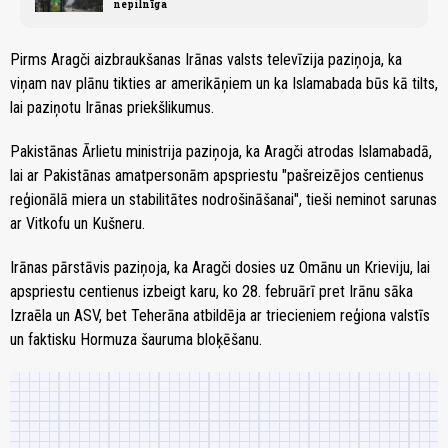
nepilnīga
Pirms Aragči aizbraukšanas Irānas valsts televīzija paziņoja, ka
viņam nav plānu tikties ar amerikāņiem un ka Islamabada būs kā tilts,
lai paziņotu Irānas priekšlikumus.
Pakistānas Ārlietu ministrija paziņoja, ka Aragči atrodas Islamabadā,
lai ar Pakistānas amatpersonām apspriestu "pašreizējos centienus
reģionālā miera un stabilitātes nodrošināšanai", tieši neminot sarunas
ar Vitkofu un Kušneru.
Irānas pārstāvis paziņoja, ka Aragči dosies uz Omānu un Krieviju, lai
apspriestu centienus izbeigt karu, ko 28. februārī pret Irānu sāka
Izraēla un ASV, bet Teherāna atbildēja ar triecieniem reģiona valstīs
un faktisku Hormuza šauruma bloķēšanu.