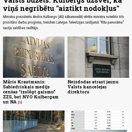
Valsts bužets. Kulbergs uzsver, ka
viņš negribētu "aiztikt nodokļus"
Ministru prezidents Andris Kulbergs (AS) nākamnedēļ vērtēs ministru noteikto trīs
prioritāro darbu progresu, trešdien Latvijas Televīzijas raidījumā "Rīta panorāma"
sacīja valdības vadītājs.
Māris Krautmanis:
Neizdodas atrast jaunu
Sabiedriskais medijs
Valsts kancelejas
cenšas “izslēgt gaismu”
direktoru
ZZS, bet NVO Kulbergam
un NA
1