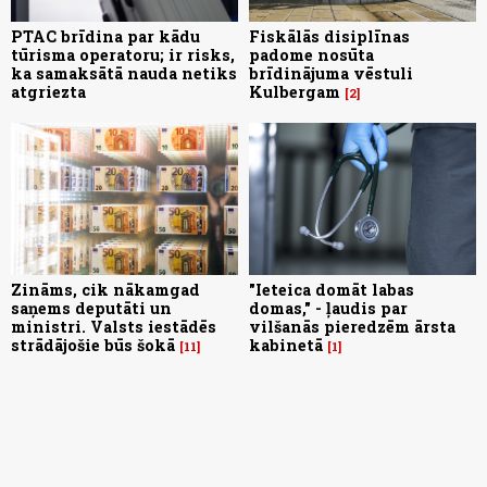
PTAC brīdina par kādu
Fiskālās disiplīnas
tūrisma operatoru; ir risks,
padome nosūta
ka samaksātā nauda netiks
brīdinājuma vēstuli
atgriezta
Kulbergam
2
Zināms, cik nākamgad
"Ieteica domāt labas
saņems deputāti un
domas," - ļaudis par
ministri. Valsts iestādēs
vilšanās pieredzēm ārsta
strādājošie būs šokā
kabinetā
11
1