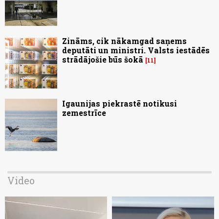
Zināms, cik nākamgad saņems
deputāti un ministri. Valsts iestādēs
strādājošie būs šokā
11
Igaunijas piekrastē notikusi
zemestrīce
Video