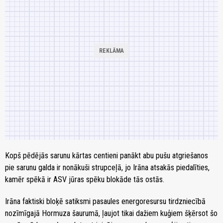
Kopš pēdējās sarunu kārtas centieni panākt abu pušu atgriešanos
pie sarunu galda ir nonākuši strupceļā, jo Irāna atsakās piedalīties,
kamēr spēkā ir ASV jūras spēku blokāde tās ostās.
Irāna faktiski bloķē satiksmi pasaules energoresursu tirdzniecībā
nozīmīgajā Hormuza šaurumā, ļaujot tikai dažiem kuģiem šķērsot šo