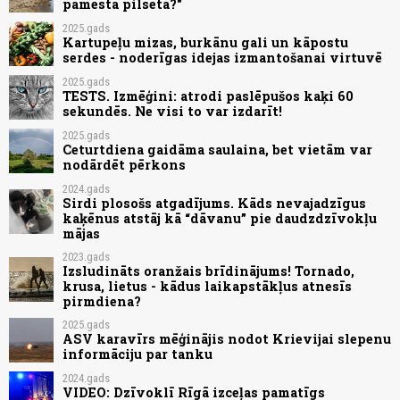
pamesta pilsēta?"
2025.gads
Kartupeļu mizas, burkānu gali un kāpostu
serdes - noderīgas idejas izmantošanai virtuvē
2025.gads
TESTS. Izmēģini: atrodi paslēpušos kaķi 60
sekundēs. Ne visi to var izdarīt!
2025.gads
Ceturtdiena gaidāma saulaina, bet vietām var
nodārdēt pērkons
2024.gads
Sirdi plosošs atgadījums. Kāds nevajadzīgus
kaķēnus atstāj kā “dāvanu” pie daudzdzīvokļu
mājas
2023.gads
Izsludināts oranžais brīdinājums! Tornado,
krusa, lietus - kādus laikapstākļus atnesīs
pirmdiena?
2025.gads
ASV karavīrs mēģinājis nodot Krievijai slepenu
informāciju par tanku
2024.gads
VIDEO: Dzīvoklī Rīgā izceļas pamatīgs