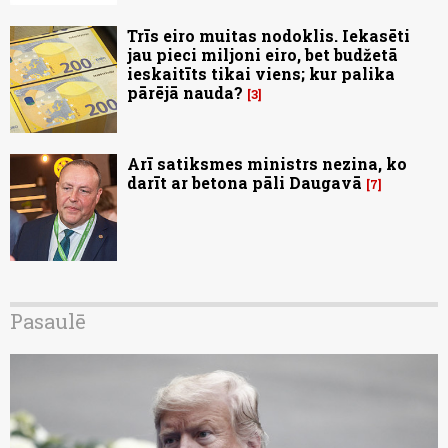
Trīs eiro muitas nodoklis. Iekasēti
jau pieci miljoni eiro, bet budžetā
ieskaitīts tikai viens; kur palika
pārējā nauda?
3
Arī satiksmes ministrs nezina, ko
darīt ar betona pāli Daugavā
7
Pasaulē