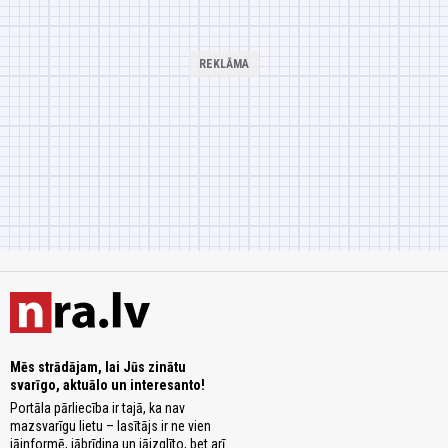
Mēs strādājam, lai Jūs zinātu
svarīgo, aktuālo un interesanto!
Portāla pārliecība ir tajā, ka nav
mazsvarīgu lietu – lasītājs ir ne vien
jāinformē, jābrīdina un jāizglīto, bet arī