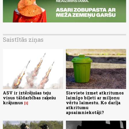
Saistītās ziņas
ASV ir iztērējušas teju
Sieviete izmet atkritumos
visus tāldarbības raķešu
laimīgo biļeti ar miljonu
krājumus
vērtu laimestu. Ko darīja
1
atkritumu
apsaimniekotāji?