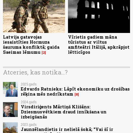
Latvija gatavojas
Vīrietis gadiem māna
iesaistīties Hormuza
tūristus ar viltus
šauruma konfliktā; gaida
amfiteātri Itālijā, apkrāpjot
Saeimas lēmumu
lētticīgos
2
Atceries, kas notika...?
2025.gads
Edvards Ratnieks: Lāpīt ekonomiku uz drošības
rēķina mēs nedrīkstam
8
2024.gads
Virsdiriģents Mārtiņš Klišāns:
Dziesmusvētkiem draud iznīkšana un
izbeigšanās
2023.gads
Jaunzēlandietis ir nelielā šokā; "Vai šī ir