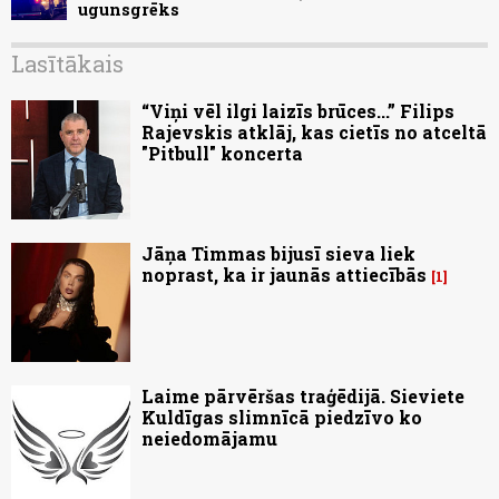
ugunsgrēks
Lasītākais
“Viņi vēl ilgi laizīs brūces...” Filips
Rajevskis atklāj, kas cietīs no atceltā
"Pitbull" koncerta
Jāņa Timmas bijusī sieva liek
noprast, ka ir jaunās attiecībās
1
Laime pārvēršas traģēdijā. Sieviete
Kuldīgas slimnīcā piedzīvo ko
neiedomājamu