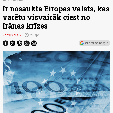
Ir nosaukta Eiropas valsts, kas
varētu visvairāk ciest no
Irānas krīzes
schedule
Portāls nra.lv
20.apr
Seko mums Google