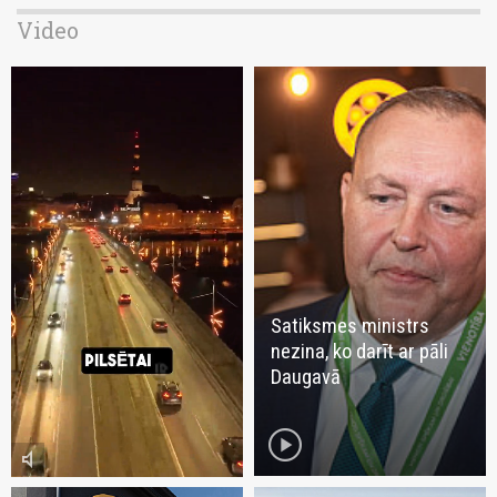
Video
Satiksmes ministrs
nezina, ko darīt ar pāli
Daugavā
play_circle
volume_mute