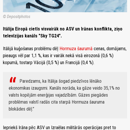
© Depositphotos
Itālija Eiropā cietīs visvairāk no ASV un Irānas konflikta, ziņo
televīzijas kanāls "Sky TG24".
Itālijā kuģošanas problēmu dēļ
Hormuza šaurumā
cenas, domājams,
pieaugs vēl par 1,1 %, kas ir vairāk nekā visā eirozonā (0,6 %)
kopumā, tostarp Vācijā (0,5 %) un Francijā (0,4 %).
Paredzams, ka Itālija šogad piedzīvos lēnāko
ekonomikas izaugsmi. Kanāls norāda, ka gāze veido 35,1% no
valsts kopējām enerģijas vajadzībām. Gāzes piegādes
problēmas valstī radās cita starpā Hormuza šauruma
blokādes dēļ.
Iepriekš Irāna pēc ASV un Izraēlas militārās operācijas pret to