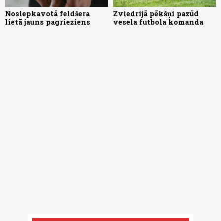
Noslepkavotā feldšera
Zviedrijā pēkšņi pazūd
lietā jauns pagrieziens
vesela futbola komanda