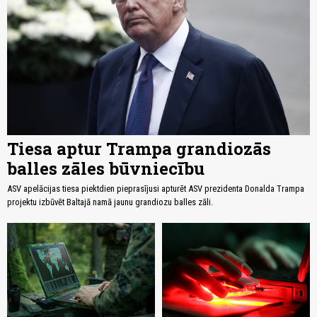
Tiesa aptur Trampa grandiozās
balles zāles būvniecību
ASV apelācijas tiesa piektdien pieprasījusi apturēt ASV prezidenta Donalda Trampa
projektu izbūvēt Baltajā namā jaunu grandiozu balles zāli.