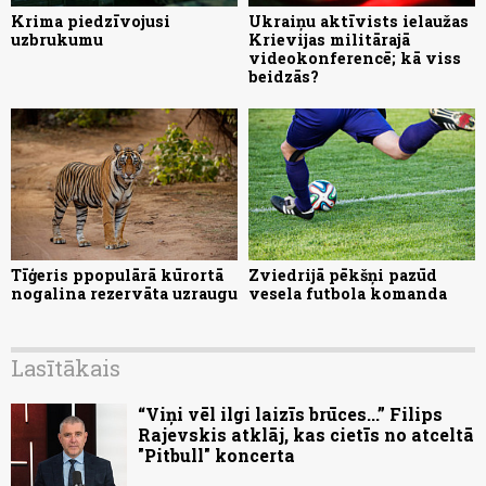
Krima piedzīvojusi
Ukraiņu aktīvists ielaužas
uzbrukumu
Krievijas militārajā
videokonferencē; kā viss
beidzās?
Tīģeris ppopulārā kūrortā
Zviedrijā pēkšņi pazūd
nogalina rezervāta uzraugu
vesela futbola komanda
Lasītākais
“Viņi vēl ilgi laizīs brūces...” Filips
Rajevskis atklāj, kas cietīs no atceltā
"Pitbull" koncerta