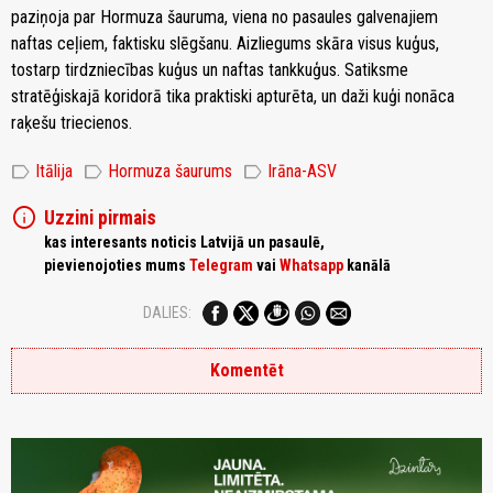
paziņoja par Hormuza šauruma, viena no pasaules galvenajiem
naftas ceļiem, faktisku slēgšanu. Aizliegums skāra visus kuģus,
tostarp tirdzniecības kuģus un naftas tankkuģus. Satiksme
stratēģiskajā koridorā tika praktiski apturēta, un daži kuģi nonāca
raķešu triecienos.
label
label
label
Itālija
Hormuza šaurums
Irāna-ASV
info
Uzzini pirmais
kas interesants noticis Latvijā un pasaulē,
pievienojoties mums
Telegram
vai
Whatsapp
kanālā
DALIES:
Komentēt