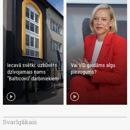
Iecavā svētki: uzbūvēts
Vai VID gaidāms algu
dzīvojamais nams
pieaugums?
"Balticovo" darbiniekiem
play_circle
play_circle
Svarīgākais