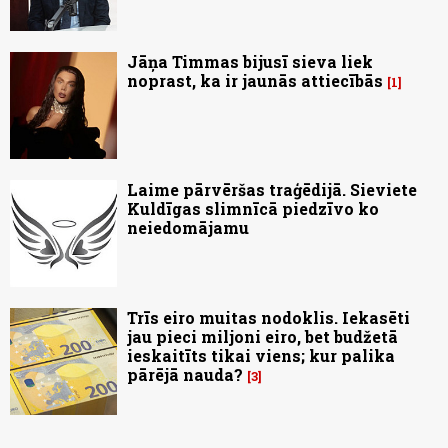
Jāņa Timmas bijusī sieva liek
noprast, ka ir jaunās attiecībās
1
Laime pārvēršas traģēdijā. Sieviete
Kuldīgas slimnīcā piedzīvo ko
neiedomājamu
Trīs eiro muitas nodoklis. Iekasēti
jau pieci miljoni eiro, bet budžetā
ieskaitīts tikai viens; kur palika
pārējā nauda?
3