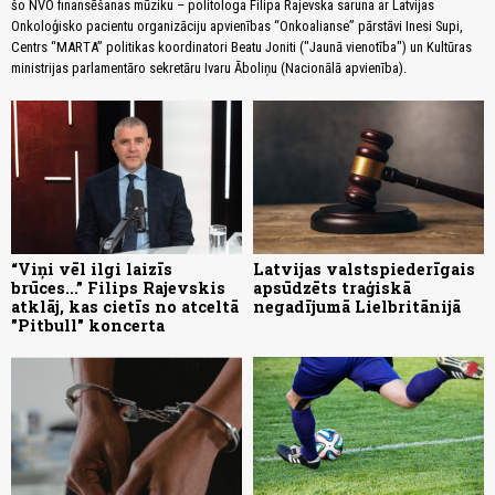
šo NVO finansēšanas mūziku – politologa Filipa Rajevska saruna ar Latvijas
Onkoloģisko pacientu organizāciju apvienības “Onkoalianse” pārstāvi Inesi Supi,
Centrs “MARTA” politikas koordinatori Beatu Joniti ("Jaunā vienotība") un Kultūras
ministrijas parlamentāro sekretāru Ivaru Āboliņu (Nacionālā apvienība).
“Viņi vēl ilgi laizīs
Latvijas valstspiederīgais
brūces...” Filips Rajevskis
apsūdzēts traģiskā
atklāj, kas cietīs no atceltā
negadījumā Lielbritānijā
"Pitbull" koncerta