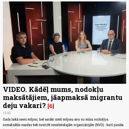
VIDEO. Kādēļ mums, nodokļu
maksātājiem, jāapmaksā migrantu
deju vakari?
6
15:05
Gada laikā nevis miljoni, bet vairāki simti miljonu eiro no mūsu nodokļos
nomaksātās naudas tiek novirzīti nevalstiskajām organizācijām (NVO) - kurš pasūta