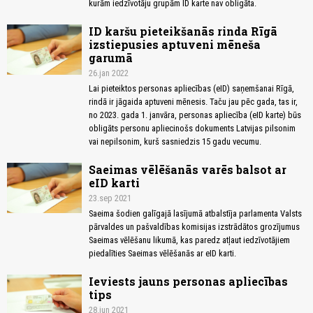
kurām iedzīvotāju grupām ID karte nav obligāta.
ID karšu pieteikšanās rinda Rīgā
izstiepusies aptuveni mēneša
garumā
26.jan 2022
Lai pieteiktos personas apliecības (eID) saņemšanai Rīgā,
rindā ir jāgaida aptuveni mēnesis. Taču jau pēc gada, tas ir,
no 2023. gada 1. janvāra, personas apliecība (eID karte) būs
obligāts personu apliecinošs dokuments Latvijas pilsonim
vai nepilsonim, kurš sasniedzis 15 gadu vecumu.
Saeimas vēlēšanās varēs balsot ar
eID karti
23.sep 2021
Saeima šodien galīgajā lasījumā atbalstīja parlamenta Valsts
pārvaldes un pašvaldības komisijas izstrādātos grozījumus
Saeimas vēlēšanu likumā, kas paredz atļaut iedzīvotājiem
piedalīties Saeimas vēlēšanās ar eID karti.
Ieviests jauns personas apliecības
tips
28.jun 2021