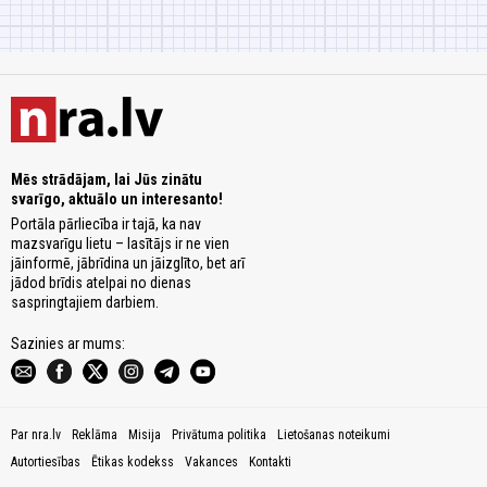
Mēs strādājam, lai Jūs zinātu
svarīgo, aktuālo un interesanto!
Portāla pārliecība ir tajā, ka nav
mazsvarīgu lietu – lasītājs ir ne vien
jāinformē, jābrīdina un jāizglīto, bet arī
jādod brīdis atelpai no dienas
saspringtajiem darbiem.
Sazinies ar mums:
Par nra.lv
Reklāma
Misija
Privātuma politika
Lietošanas noteikumi
Autortiesības
Ētikas kodekss
Vakances
Kontakti