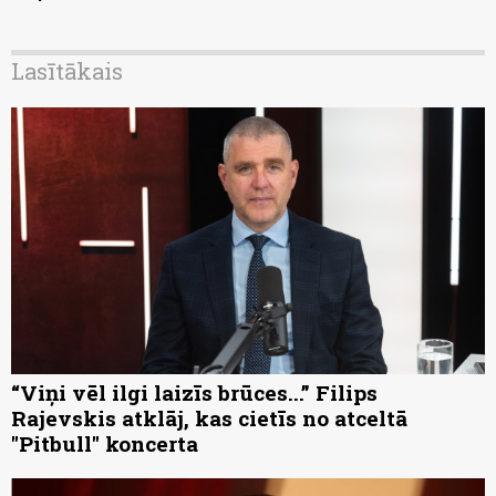
Lasītākais
“Viņi vēl ilgi laizīs brūces...” Filips
Rajevskis atklāj, kas cietīs no atceltā
"Pitbull" koncerta