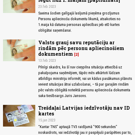
23.feb 2023
Saeima šodien galīgajā lasījumā pieņēma grozījumus
Personu apliecinošu dokumentu likumā, atsakoties no
1.maija kā datuma personas apliecības jeb eID kartes
obligātai saņemšanai.
Valsts grauj savu reputāciju ar
rindām pēc personu apliecinošiem
dokumentiem
2
13.feb 2023
Pilnīgi skaidrs, ka šī nav cieņpilna situācija attiecībā uz
pakalpojuma saņēmējiem, tāpēc mēs atkārtoti lūdzam
atbildīgo ministriju informēt, vai un kādus pasākumus plānots
ieviest situācijas ātrai uzlabošanai, – tā par garajām rindām
pēc valsts obligātā noteiktā personu apliecinoša dokumenta
saka tiesībsargs Juris Jansons.
Trešdaļai Latvijas iedzīvotāju nav ID
kartes
15.jan 2023
“Kantar TNS” aptaujā TV3 raidījumā "900 sekundes"
noskaidrots, vai iedzīvotāji jau ir paspējuši parūpēties par to,