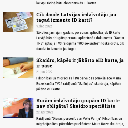
lai viņu rīcībā būtu elektroniskās ID kartes.
Cik daudz Latvijas iedzīvotāju jau
tagad izmanto ID karti?
9.dec 2022
Sākoties jaunajam gadam, personas apliecība jeb ID karte
Latvijā būs obligāts personu apliecinošs dokuments. “Kantar
TNS” aptaujā TV3 raidījumā "900 sekundes" noskaidrots, cik
daudzi to izmanto jau tagad.
Skaidro, kāpēc ir jākārto eID karte, ja
ir pase
21.jun 2022
Pilsonības un migrācijas lietu pārvaldes priekšniece Maira
Roze kanāla TV24 raidījumā "Uz līnijas" skaidroja, kāpēc ir
jākārto eID karte.
Kurām iedzīvotāju grupām ID karte
nav obligāta? Skaidro speciāliste
22.apr 2022
Raidījumā “Dienas personība ar Veltu Puriņu” Pilsonības un
migrācijas lietu pārvaldes priekšniece Maira Roze skaidroja,