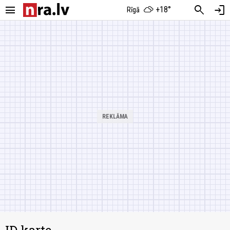
menu
search
login
+18°
Rīgā