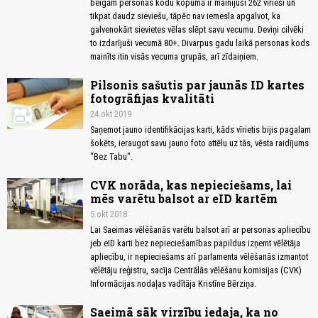
beigām personas kodu kopumā ir mainījuši 262 vīrieši un
tikpat daudz sieviešu, tāpēc nav iemesla apgalvot, ka
galvenokārt sievietes vēlas slēpt savu vecumu. Deviņi cilvēki
to izdarījuši vecumā 80+. Divarpus gadu laikā personas kods
mainīts itin visās vecuma grupās, arī zīdaiņiem.
Pilsonis sašutis par jaunās ID kartes
fotogrāfijas kvalitāti
24.okt 2019
Saņemot jauno identifikācijas karti, kāds vīrietis bijis pagalam
šokēts, ieraugot savu jauno foto attēlu uz tās, vēsta raidījums
"Bez Tabu".
CVK norāda, kas nepieciešams, lai
mēs varētu balsot ar eID kartēm
5.okt 2018
Lai Saeimas vēlēšanās varētu balsot arī ar personas apliecību
jeb eID karti bez nepieciešamības papildus izņemt vēlētāja
apliecību, ir nepieciešams arī parlamenta vēlēšanās izmantot
vēlētāju reģistru, sacīja Centrālās vēlēšanu komisijas (CVK)
Informācijas nodaļas vadītāja Kristīne Bērziņa.
Saeimā sāk virzību iedaja, ka no