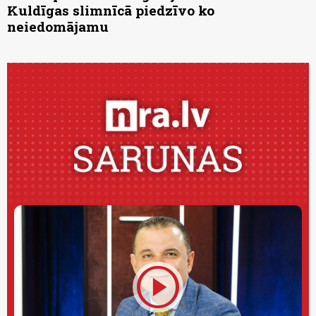
Kuldīgas slimnīcā piedzīvo ko
neiedomājamu
play_circle