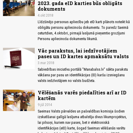
2023. gada eID karties būs obligāts
dokuments
4.okt 2018
Līdzšinējo personas apliecību jeb eID karti plānots noteikt kā
obligātu personu apliecinošu dokumentu. To paredz Saeimā
ceturtdien, 4.oktobri, pirmajā lasījumā pieņemtie grozījumi
Personu apliecinošu dokumentu likumā.
Vāc parakstus, lai iedzīvotājiem
pases un ID kartes apmaksātu valsts
3.mar 2018
Sabiedrības iniciatīvu portālā "Manabalss.lv" sākta parakstu
vākšana par pasu un identifikācijas (ID) karšu izsniegšanu
valsts iedzīvotājiem no valsts budžeta.
Vēlēšanās varēs piedalīties arī ar ID
kartēm
9.jūl 2014
Saeimas Valsts pārvaldes un pašvaldības komisija šodien
izskatīšanai galīgā lasījuma atbalstīja divus likumprojektus,
lai pilsoņi, kuriem nav pases, bet ir elektroniskā
identifikācijas (eID) karte, šogad Saeimas vēlēšanās varētu