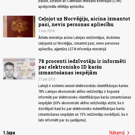
balsot, uzrādot arī Centrālās vēlēšanu komisijas (CVK)
apstiprinātu vēlētāja apliecību.
Ceļojot uz Norvēģiju, aicina izmantot
pasi, nevis personas apliecību
7.mai 2014
Ārlietu ministrija aicina Latvijas iedzīvotājus, dodoties
ceļojumā uz Norvēģiju, izmantot pasi, nevis personas
apliecību, aģentūru LETA informēja ministrijā.
78 procenti iedzīvotāju ir informēti
par elektronisko ID karšu
izmantošanas iespējām
27.jan 2012
Latvijā ir nolemts ieviest elektroniskās identifikācijas kartes.
78% Latvijas ekonomiski aktīvo iedzīvotāju ir kopumā
informēti par elektronisko identifikācijas karšu izmantošanas
iespējām (65% ekonomiski aktīvo iedzīvotāju atzīst, ka ir
dzirdējuši kaut ko par elektronisko indentifikācijas karšu
izmantošanas iespējām un 13% iedzīvotāju norādījuši, ka ir
labi informēti par šo jautājumu).
chevron_right
1.lapa
Nākamā