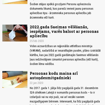
Šodien stājas spēkā grozījumi Personu apliecinošu
dokumentu likumā, kas paredz ieviest jaunu personas
apliecības tipu - ārzemnieka personas apliecību jeb
ārzemnieka eID karti.
2022.gada Saeimas vēlēšanās,
iespējams, varēs balsot ar personas
apliecību
25.feb 2020
Vides aizsardzības un reģionālās attīstības ministrija
(VARAM), sadarbībā ar iesaistītajām pusēm, plāno izstrādāt
kārtību, kas jau 2022.gadā gaidāmajās Saeimas vēlēšanās
ļaus iedzīvotājiem izmantot personas apliecību (eID karti),
šodien lēma valdība.
Personas kodu maina arī
astoņdesmitgadnieki
22.jan 2020
No 2017. gada 1. jūlija līdz pagājušā gada 31. decembrim
524 cilvēkiem Latvijā ir nomainīts personas kods – to ir
izdarījuši vai nu viņi paši, vai arī vecāki saviem
mazgadīgajiem bērniem. Interesanti, ka līdz pagājušā gada