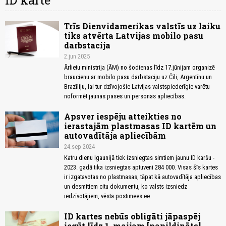
ID karte
Trīs Dienvidamerikas valstīs uz laiku
tiks atvērta Latvijas mobilo pasu
darbstacija
2.jun 2025
Ārlietu ministrija (ĀM) no šodienas līdz 17.jūnijam organizē
braucienu ar mobilo pasu darbstaciju uz Čīli, Argentīnu un
Brazīliju, lai tur dzīvojošie Latvijas valstspiederīgie varētu
noformēt jaunas pases un personas apliecības.
Apsver iespēju atteikties no
ierastajām plastmasas ID kartēm un
autovadītāja apliecībām
24.sep 2024
Katru dienu Igaunijā tiek izsniegtas simtiem jaunu ID karšu -
2023. gadā tika izsniegtas aptuveni 284 000. Visas šīs kartes
ir izgatavotas no plastmasas, tāpat kā autovadītāja apliecības
un desmitiem citu dokumentu, ko valsts izsniedz
iedzīvotājiem, vēsta postimees.ee.
ID kartes nebūs obligāti jāpaspēj
iegūt līdz 1. maijam [papildināts]