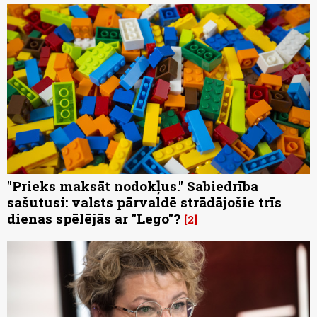
"Prieks maksāt nodokļus." Sabiedrība
sašutusi: valsts pārvaldē strādājošie trīs
dienas spēlējās ar "Lego"?
2