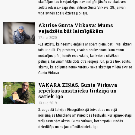
skatītājam tas ir vajadzīgs, nav obligāti jāstāv uz skatuves
zeltītā ietvarā,» sapratusi aktrise Gunta Virkava. 28. janvārī
viņa svinēs apaļu dzīves jubileju.
Aktrise Gunta Virkava: Mums
vajadzētu būt laimīgākām
17.mar 2020
«Es atzīstu, ka neesmu eņģelis ar spārniņiem, bet – visi aktieri
taču ir dulli. Es, protams, atvainojos ikvienam, kam esmu
nodarījusi pāri, tomēr es uzskatu, ka ikviens cilvēks ir
pelnījis, lai viņam tiktu dota otra iespēja. Un, ja tas tiek solīts,
skumji, ka solījums netiek turēts,» saka skatītāju mīlētā aktrise
Gunta Virkava.
VAKARA ZIŅAS. Gunta Virkava
photo_camera
iepērkas amatnieku tirdziņā un
satiek Igo
13.aug 2019
3. augustā Latvijas Etnogrāfiskajā brīvdabas muzejā
norisinājās Mūsdienu amatniecības festivāls, kur apmeklētāju
vidū sastapām aktrisi Guntu Virkavu, bet tirgotāju rindās
dziedātāju un nu jau arī mākslinieku Igo.