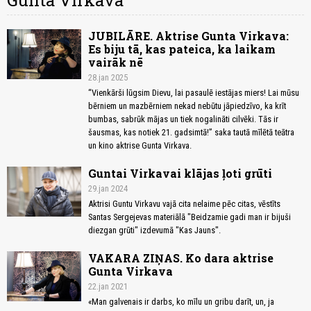
Gunta Virkava
JUBILĀRE. Aktrise Gunta Virkava:
Es biju tā, kas pateica, ka laikam
vairāk nē
28.jan 2025
“Vienkārši lūgsim Dievu, lai pasaulē iestājas miers! Lai mūsu
bērniem un mazbērniem nekad nebūtu jāpiedzīvo, ka krīt
bumbas, sabrūk mājas un tiek nogalināti cilvēki. Tās ir
šausmas, kas notiek 21. gadsimtā!” saka tautā mīlētā teātra
un kino aktrise Gunta Virkava.
Guntai Virkavai klājas ļoti grūti
29.jan 2024
Aktrisi Guntu Virkavu vajā cita nelaime pēc citas, vēstīts
Santas Sergejevas materiālā "Beidzamie gadi man ir bijuši
diezgan grūti" izdevumā "Kas Jauns".
VAKARA ZIŅAS. Ko dara aktrise
Gunta Virkava
22.jan 2021
«Man galvenais ir darbs, ko mīlu un gribu darīt, un, ja