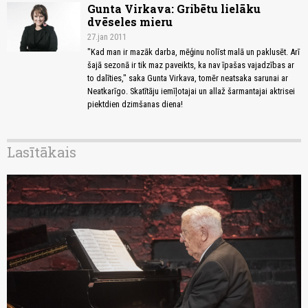
Gunta Virkava: Gribētu lielāku
dvēseles mieru
27.jan 2011
"Kad man ir mazāk darba, mēģinu nolīst malā un paklusēt. Arī
šajā sezonā ir tik maz paveikts, ka nav īpašas vajadzības ar
to dalīties," saka Gunta Virkava, tomēr neatsaka sarunai ar
Neatkarīgo. Skatītāju iemīļotajai un allaž šarmantajai aktrisei
piektdien dzimšanas diena!
Lasītākais