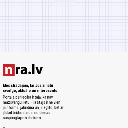
Mēs strādājam, lai Jūs zinātu
svarīgo, aktuālo un interesanto!
Portāla pārliecība ir tajā, ka nav
mazsvarīgu lietu – lasītājs ir ne vien
jāinformē, jābrīdina un jāizglīto, bet arī
jādod brīdis atelpai no dienas
saspringtajiem darbiem.