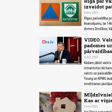
Rīgā par va
izveidot pa
8.dec 2025
Rīgas pašvaldība pr
finansējumu, lai 14
domes Drošības, kā
VIDEO. Vals
padomes un 
pārvaldība
8.dec 2025
Kādam jābūt valsts 
izmantotas kā baro
valsts un pašvaldību
Young un KPMG audi
novēršanas jautājum
Mīļdzīvnie
Kas ar viņi
3.nov 2025