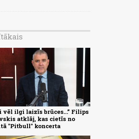
ītākais
 vēl ilgi laizīs brūces...” Filips
vskis atklāj, kas cietīs no
ltā "Pitbull" koncerta