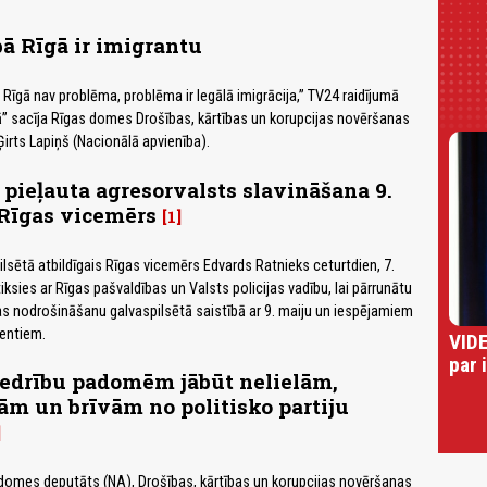
bā Rīgā ir imigrantu
 Rīgā nav problēma, problēma ir legālā imigrācija,” TV24 raidījumā
ā” sacīja Rīgas domes Drošības, kārtības un korupcijas novēršanas
Ģirts Lapiņš (Nacionālā apvienība).
 pieļauta agresorvalsts slavināšana 9.
 Rīgas vicemērs
1
ilsētā atbildīgais Rīgas vicemērs Edvards Ratnieks ceturtdien, 7.
ksies ar Rīgas pašvaldības un Valsts policijas vadību, lai pārrunātu
as nodrošināšanu galvaspilsētā saistībā ar 9. maiju un iespējamiem
dentiem.
VIDE
par 
iedrību padomēm jābūt nelielām,
ām un brīvām no politisko partiju
 domes deputāts (NA), Drošības, kārtības un korupcijas novēršanas