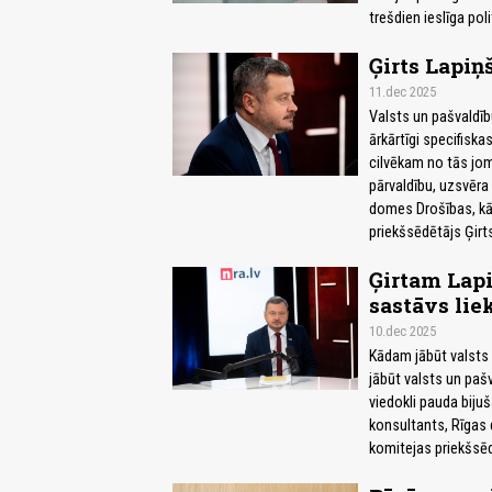
trešdien ieslīga pol
Ģirts Lapiņ
11.dec 2025
Valsts un pašvaldīb
ārkārtīgi specifiska
cilvēkam no tās joma
pārvaldību, uzsvēra
domes Drošības, kā
priekšsēdētājs Ģirt
Ģirtam Lap
sastāvs lie
10.dec 2025
Kādam jābūt valsts 
jābūt valsts un pašv
viedokli pauda biju
konsultants, Rīgas
komitejas priekšsēd