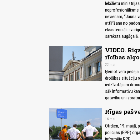
Iekšlietu ministrija
neprofesionālisms u
nevienam, “Jaunā vie
attīrīšana no padom
eksistenciāli svarīg
saraksta augšgalā.
VIDEO. Rīga
rīcības alg
22.mai
Ņemot vērā pēdējā la
drošības situāciju 
iedzīvotājiem dron
sāk informatīvu kam
gatavību un izpratni
Rīgas pašva
16.mai
Otrdien, 19. maijā, 
policijas (RPP) or
informēja RPP.