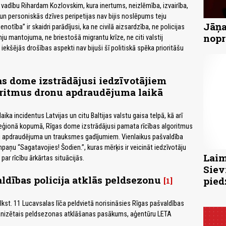
s vadību Rihardam Kozlovskim, kura inertums, neizlēmība, izvairība,
n personiskās dzīves peripetijas nav bijis noslēpums teju
Jāņa
notība” ir skaidri parādījusi, ka ne civilā aizsardzība, ne policijas
nopr
ju mantojuma, ne briestošā migrantu krīze, ne citi valstij
i iekšējās drošības aspekti nav bijuši šī politiskā spēka prioritāšu
s dome izstrādājusi iedzīvotājiem
oritmus dronu apdraudējuma laikā
ika incidentus Latvijas un citu Baltijas valstu gaisa telpā, kā arī
reģionā kopumā, Rīgas dome izstrādājusi pamata rīcības algoritmus
u apdraudējuma un trauksmes gadījumiem. Vienlaikus pašvaldība
paņu “Sagatavojies! Šodien.”, kuras mērķis ir veicināt iedzīvotāju
Laim
 par rīcību ārkārtas situācijās.
Siev
ldības policija atklās peldsezonu
pied
1
plkst. 11 Lucavsalas līča peldvietā norisināsies Rīgas pašvaldības
ganizētais peldsezonas atklāšanas pasākums, aģentūru LETA