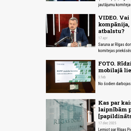
jautājumu komitejas
VIDEO. Vai p
kompānija, 
atbalstu?
17.apr
Saruna ar Rīgas do
komitejas priekšsēd
FOTO. Rīdzi
mobilajā li
3.feb
No šodien darbojas 
Kas par ka
laipnībām 
[papildināt
17.dec 2025
Lemjot par Rīgas Pi