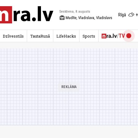
Sestdiena, 8.augusts
+
Rīgā
redeem
Mudīte, Vladislava, Vladislavs
Dzīvesstils
TautaRunā
LifeHacks
Sports