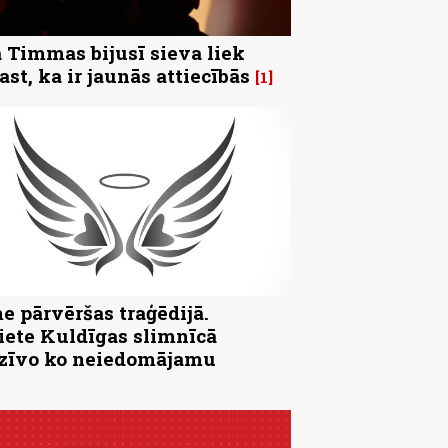
 Timmas bijusī sieva liek
ast, ka ir jaunās attiecībās
1
e pārvēršas traģēdijā.
iete Kuldīgas slimnīcā
zīvo ko neiedomājamu