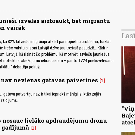
unieši izvēlas aizbraukt, bet migrantu
en vairāk
Las
a, ka 82% latviešu imigrāciju atzīst par nopietnu problēmu, turklāt
 trešo valstu pilsoņi Latvijā dzīvo jau trešajā paaudzē... Kādi ir
umi Latvijā, kā risināt šo problēmu, kā motivēt latviešu jauniešus
 bet noteikt ierobežojumu iebraucējiem – par to TV24 priekšvēlēšanu
lāti!” debatēja politiķi.
 nav nevienas gatavas patvertnes
1
, gatavu patvertņu nav, ir tikai iepriekš mānīgi izliktās zaļās
 raidījums.
“Viņi
Raje
š nosauc lielāko apdraudējumu dronu
atce
 gadījumā
1