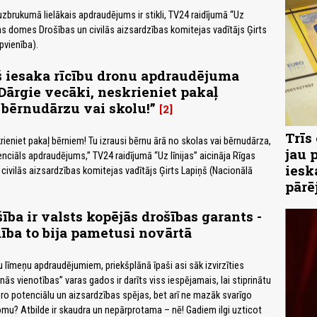
zbrukumā lielākais apdraudējums ir stikli, TV24 raidījumā “Uz
gas domes Drošības un civilās aizsardzības komitejas vadītājs Ģirts
pvienība).
š iesaka rīcību dronu apdraudējuma
Dārgie vecāki, neskrieniet pakaļ
bērnudārzu vai skolu!”
2
Trīs
rieniet pakaļ bērniem! Tu izrausi bērnu ārā no skolas vai bērnudārza,
jau 
enciāls apdraudējums,” TV24 raidījumā “Uz līnijas” aicināja Rīgas
iesk
ivilās aizsardzības komitejas vadītājs Ģirts Lapiņš (Nacionālā
pārē
ība ir valsts kopējās drošības garants -
dība to bija pametusi novārtā
u līmeņu apdraudējumiem, priekšplānā īpaši asi sāk izvirzīties
nās vienotības” varas gados ir darīts viss iespējamais, lai stiprinātu
tāro potenciālu un aizsardzības spējas, bet arī ne mazāk svarīgo
omu? Atbilde ir skaudra un nepārprotama – nē! Gadiem ilgi uzticot