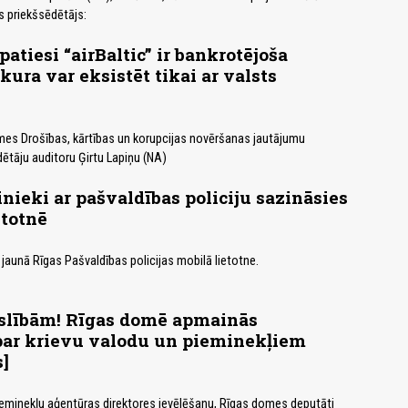
 priekšsēdētājs:
atiesi “airBaltic” ir bankrotējoša
kura var eksistēt tikai ar valsts
mes Drošības, kārtības un korupcijas novēršanas jautājumu
ētāju auditoru Ģirtu Lapiņu (NA)
nieki ar pašvaldības policiju sazināsies
etotnē
jaunā Rīgas Pašvaldības policijas mobilā lietotne.
islībām! Rīgas domē apmainās
par krievu valodu un pieminekļiem
s]
eminekļu aģentūras direktores ievēlēšanu, Rīgas domes deputāti