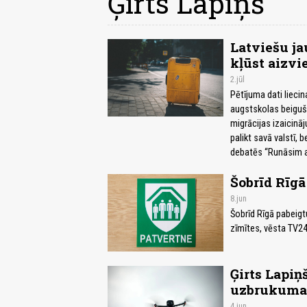
Ģirts Lapiņš
Latviešu ja
kļūst aizvi
2.jūl
Pētījuma dati liecin
augstskolas beigušie
migrācijas izaicināj
palikt savā valstī,
debatēs “Runāsim atk
Šobrīd Rīgā
8.jun
Šobrīd Rīgā pabeigtu
zīmītes, vēsta TV24
Ģirts Lapiņ
uzbrukuma
4.jun