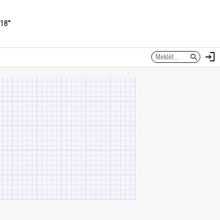
18°
login
search