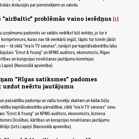
itiskās diskusijās par pieminekļiem un valodu.
š “airBaltic” problēmās vaino ierēdņus
1
u uzņēmumu padomēs un valdēs nedrīkst būt ierēdņi, jo tur ir
s kompetences, kuras nav tik vienkārši iegūt, tāpēc tur tomēr jābūt
s – tā ciklā “nra.lv TV sarunas”, runājot par kapitālsabiedrību labu
 bijušais “Ernst & Young” un KPMG auditors, ekonomists, Rīgas
rtības un korupcijas novēršanas jautājumu komitejas
s Lapiņš (Nacionālā apvienība).
iņam “Rīgas satiksmes” padomes
k uzdot neērtu jautājumu
un pašvaldību padomju un valžu locekļu skaitam un kādai būtu
aldību kapitālsabiedrību pārvaldībai, ciklā “nra.lv TV sarunas” savu
šais “Ernst & Young” un KPMG auditors, ekonomists, biznesa
 domes Drošības, kārtības un korupcijas novēršanas jautājumu
ētājs Ģirts Lapiņš (Nacionālā apvienība).