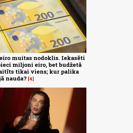
 eiro muitas nodoklis. Iekasēti
pieci miljoni eiro, bet budžetā
aitīts tikai viens; kur palika
jā nauda?
4