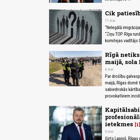
Cik patiesī
11.mai
“Nelegālā imigrācija
“Ziņu TOP. Rīga run
komitejas vadītājs 
Rīgā netiks
maijā, sola
6.mai
Par drošību galvasp
maijā, Rīgas domē ti
sabiedriskās kārtīb
provokatīviem inci
Kapitālsab
profesionāl
ietekmes
1
6.mai
Ģirts Lapiņš, Rīgas