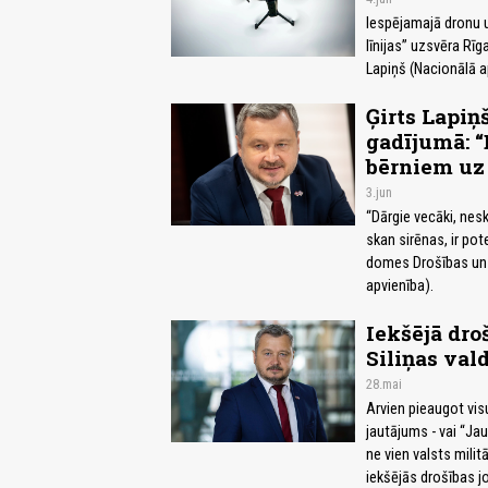
Iespējamajā dronu u
līnijas” uzsvēra Rī
Lapiņš (Nacionālā a
Ģirts Lapiņ
gadījumā: “
bērniem uz 
3.jun
“Dārgie vecāki, nesk
skan sirēnas, ir pot
domes Drošības un c
apvienība).
Iekšējā droš
Siliņas val
28.mai
Arvien pieaugot vis
jautājums - vai “Jau
ne vien valsts mili
iekšējās drošības j