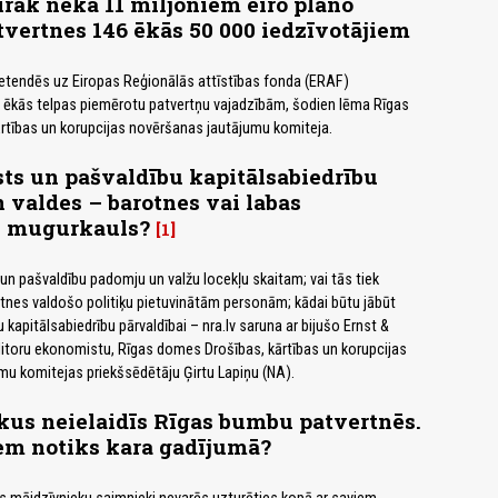
irāk nekā 11 miljoniem eiro plāno
tvertnes 146 ēkās 50 000 iedzīvotājiem
etendēs uz Eiropas Reģionālās attīstības fonda (ERAF)
6 ēkās telpas piemērotu patvertņu vajadzībām, šodien lēma Rīgas
rtības un korupcijas novēršanas jautājumu komiteja.
ts un pašvaldību kapitālsabiedrību
valdes – barotnes vai labas
s mugurkauls?
1
un pašvaldību padomju un valžu locekļu skaitam; vai tās tiek
tnes valdošo politiķu pietuvinātām personām; kādai būtu jābūt
 kapitālsabiedrību pārvaldībai – nra.lv saruna ar bijušo Ernst &
toru ekonomistu, Rīgas domes Drošības, kārtības un korupcijas
u komitejas priekšsēdētāju Ģirtu Lapiņu (NA).
kus neielaidīs Rīgas bumbu patvertnēs.
em notiks kara gadījumā?