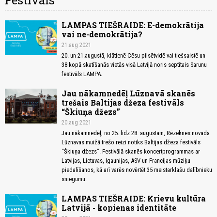
Festivāls
LAMPAS TIEŠRAIDE: E-demokrātija
vai ne-demokrātija?
21.aug 2021
20. un 21.augustā, klātienē Cēsu pilsētvidē vai tiešsaistē un
38 kopā skatīšanās vietās visā Latvijā noris septītais Sarunu
festivāls LAMPA.
Jau nākamnedēļ Lūznavā skanēs
trešais Baltijas džeza festivāls
“Škiuņa džezs”
20.aug 2021
Jau nākamnedēļ, no 25. līdz 28. augustam, Rēzeknes novada
Lūznavas muižā trešo reizi notiks Baltijas džeza festivāls
“Škiuņa džezs”. Festivālā skanēs koncertprogrammas ar
Latvijas, Lietuvas, Igaunijas, ASV un Francijas mūziķu
piedalīšanos, kā arī varēs novērtēt 35 meistarklašu dalībnieku
sniegumu.
LAMPAS TIEŠRAIDE: Krievu kultūra
Latvijā - kopienas identitāte