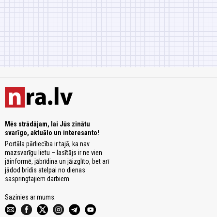
Mēs strādājam, lai Jūs zinātu
svarīgo, aktuālo un interesanto!
Portāla pārliecība ir tajā, ka nav
mazsvarīgu lietu – lasītājs ir ne vien
jāinformē, jābrīdina un jāizglīto, bet arī
jādod brīdis atelpai no dienas
saspringtajiem darbiem.
Sazinies ar mums: