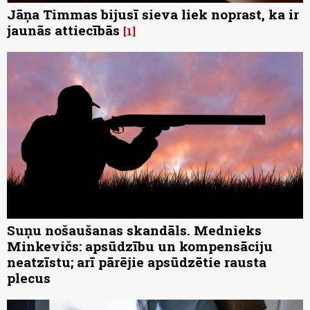
Jāņa Timmas bijusī sieva liek noprast, ka ir
jaunās attiecībās
1
Suņu nošaušanas skandāls. Mednieks
Minkevičs: apsūdzību un kompensāciju
neatzīstu; arī pārējie apsūdzētie rausta
plecus