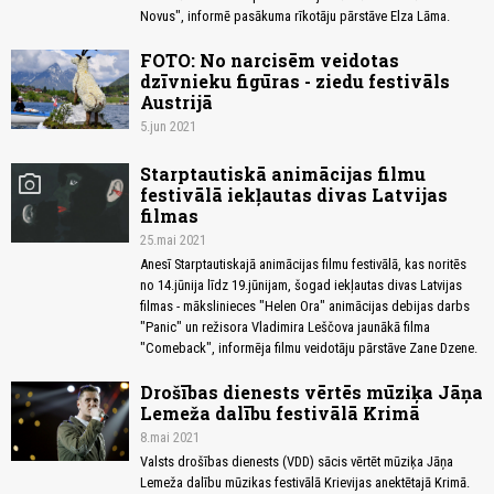
Novus", informē pasākuma rīkotāju pārstāve Elza Lāma.
FOTO: No narcisēm veidotas
dzīvnieku figūras - ziedu festivāls
Austrijā
5.jun 2021
Starptautiskā animācijas filmu
photo_camera
festivālā iekļautas divas Latvijas
filmas
25.mai 2021
Anesī Starptautiskajā animācijas filmu festivālā, kas noritēs
no 14.jūnija līdz 19.jūnijam, šogad iekļautas divas Latvijas
filmas - mākslinieces "Helen Ora" animācijas debijas darbs
"Panic" un režisora Vladimira Leščova jaunākā filma
"Comeback", informēja filmu veidotāju pārstāve Zane Dzene.
Drošības dienests vērtēs mūziķa Jāņa
Lemeža dalību festivālā Krimā
8.mai 2021
Valsts drošības dienests (VDD) sācis vērtēt mūziķa Jāņa
Lemeža dalību mūzikas festivālā Krievijas anektētajā Krimā.