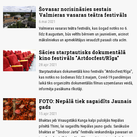
Šovasar norisināsies sestais
Valmieras vasaras teātra festivāls
6.mai 2021
Valmieras vasaras teātra festivāls, kas šogad notiks no 6.
līdz 8.augustam, būs veltīts bērniem un jauniešiem, aicinot
māksliniekus un apmeklētājus ieraudzīt pasauli cita acīm.
Sācies starptautisks dokumentālā
kino festivāls "Artdocfest/Rīga"
28.apr 2021
Starptautiskais dokumentālā kino festivāls "Artdocfest/Rīga",
kas notiks no šodienas līdz 3.maijam, Covid-19 pandēmijas
laikā tiks organizēts dokumentālās filmas uzņemšanas veidā,
informēja pasākuma rīkotāji.
FOTO: Nepālā tiek sagaidīts Jaunais
gads
15.apr 2021
Bhaktas jeb Visaugstākā Kunga kalpi pulcējās Nepālas
pilsētā Thimi, lai sagaidītu Nepālas jauno gadu. Sanākušie
bhaktas ar "Sindoor Jarta" festivālu ieskandināja pavasari un