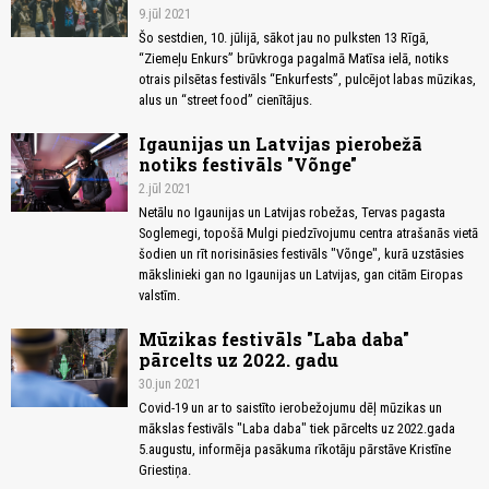
9.jūl 2021
Šo sestdien, 10. jūlijā, sākot jau no pulksten 13 Rīgā,
“Ziemeļu Enkurs” brūvkroga pagalmā Matīsa ielā, notiks
otrais pilsētas festivāls “Enkurfests”, pulcējot labas mūzikas,
alus un “street food” cienītājus.
Igaunijas un Latvijas pierobežā
notiks festivāls "Võnge"
2.jūl 2021
Netālu no Igaunijas un Latvijas robežas, Tervas pagasta
Soglemegi, topošā Mulgi piedzīvojumu centra atrašanās vietā
šodien un rīt norisināsies festivāls "Võnge", kurā uzstāsies
mākslinieki gan no Igaunijas un Latvijas, gan citām Eiropas
valstīm.
Mūzikas festivāls "Laba daba"
pārcelts uz 2022. gadu
30.jun 2021
Covid-19 un ar to saistīto ierobežojumu dēļ mūzikas un
mākslas festivāls "Laba daba" tiek pārcelts uz 2022.gada
5.augustu, informēja pasākuma rīkotāju pārstāve Kristīne
Griestiņa.