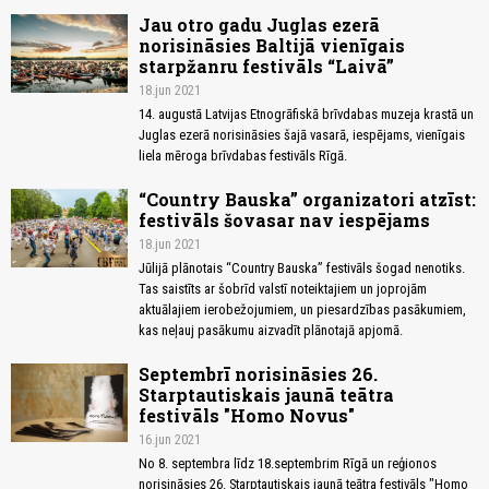
Jau otro gadu Juglas ezerā
norisināsies Baltijā vienīgais
starpžanru festivāls “Laivā”
18.jun 2021
14. augustā Latvijas Etnogrāfiskā brīvdabas muzeja krastā un
Juglas ezerā norisināsies šajā vasarā, iespējams, vienīgais
liela mēroga brīvdabas festivāls Rīgā.
“Country Bauska” organizatori atzīst:
festivāls šovasar nav iespējams
18.jun 2021
Jūlijā plānotais “Country Bauska” festivāls šogad nenotiks.
Tas saistīts ar šobrīd valstī noteiktajiem un joprojām
aktuālajiem ierobežojumiem, un piesardzības pasākumiem,
kas neļauj pasākumu aizvadīt plānotajā apjomā.
Septembrī norisināsies 26.
Starptautiskais jaunā teātra
festivāls "Homo Novus"
16.jun 2021
No 8. septembra līdz 18.septembrim Rīgā un reģionos
norisināsies 26. Starptautiskais jaunā teātra festivāls "Homo