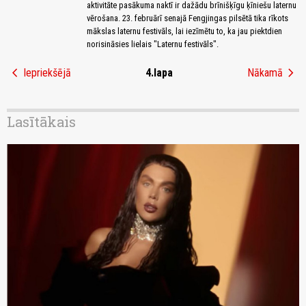
aktivitāte pasākuma naktī ir dažādu brīnišķīgu ķīniešu laternu
vērošana. 23. februārī senajā Fengjingas pilsētā tika rīkots
mākslas laternu festivāls, lai iezīmētu to, ka jau piektdien
norisināsies lielais "Laternu festivāls".
chevron_left
chevron_right
Iepriekšējā
4.lapa
Nākamā
Lasītākais