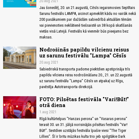
20.aug 2021
Jau šonedēļ, 20. un 21.augustā, Cēsīs iegaismosies Septītais
Sarunu festivāls LAMPA, aicinot apmeklēt kādu no vairāk nekā
200 pasākumiem par dažādām sabiedrībā aktuālām tēmām
vai pievienoties neklātienē tiešsaistē un 38 kopā skatīšanās
vietās visā Latvijā. Festivāls kā vienmēr būs pieejams bez
maksas.
Nodrošinās papildu vilcienu reisus
uz sarunu festivālu "Lampa" Cēsīs
20.aug 2021
Sabiedriskā transporta padome piektdien apstiprināja trīs
papildu vilciena reisu nodrošināšanu 20., 21. un 22.augustā
uz sarunu festivālu "Lampa" Cēsīs un atpakaļ uz Rīgu,
pavēstīja Autotransporta direkcijā.
FOTO: Pilsētas festivāla "Vari!Būt!"
otrā diena
1.aug 2021
Rīgā kultūrtelpas "Hanzas perona" un "Vasaras perona"
terasē 30. un 31. jūlijā norisinājās pilsētas festivāls "Var!
Būt!". Sestdien uzstājās festivāla īpašie viesi “The Tiger
Lillies”. Šī ir britu mūzikas kulta trio jeb spilgtākie Dark