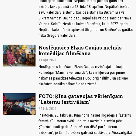
jaunā gada atnākšanu. Nepālā parasti jaunais gads tiek
svinēts laika posmā no 12. līdz 18. aprīlim. Nepālieši ievēro
savu kalendāru sistēmu, kas pazīstama kā Bikram Era vai
Bikram Sambat. Jauno gadu nepāliešu valodā sauc par Nava
Varsha. Šobrīd Nepālas kalendārs vēsta, ka rit 2077. gads.
Nepālas kalendārs ir aptuveni 56 gadus un 8 mēnešus garāks
nekā Gregora kalendārs.
Noslēgusies Elzas Gaujas melnās
komēdijas filmēšana
11.apr 2021
Noslēgusies filmēšana Elzas Gaujas režisētajai melnajai
komēdijai “Mamma vēl smaida”, kas ir kļuvusi par pirmo
nākamās paaudzes televīzijas Go3 oriģinālfilmu un uz kino
ekrāniem nonāks nākamā gada ziemā.
FOTO: Ķīna gatavojas vērienīgam
"Laternu festivālam"
24.feb 2021
Piektdien, 26. februārī, Ķīnā norisināsies ikgadējais "Laternu
festivāls". Laternu svētki ir pirmie nozīmīgie svētki pēc
Ķīniešu Jaunā gada. Šos svētkus dēvē par "Laternu
svētkiem", jo tā ir šo svētku galvenā sastāvdaļa. Vissvarīgākā