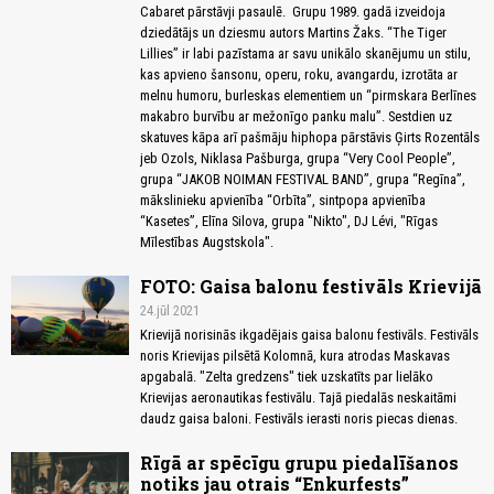
Cabaret pārstāvji pasaulē. Grupu 1989. gadā izveidoja
dziedātājs un dziesmu autors Martins Žaks. “The Tiger
Lillies” ir labi pazīstama ar savu unikālo skanējumu un stilu,
kas apvieno šansonu, operu, roku, avangardu, izrotāta ar
melnu humoru, burleskas elementiem un “pirmskara Berlīnes
makabro burvību ar mežonīgo panku malu”. Sestdien uz
skatuves kāpa arī pašmāju hiphopa pārstāvis Ģirts Rozentāls
jeb Ozols, Niklasa Pašburga, grupa “Very Cool People”,
grupa “JAKOB NOIMAN FESTIVAL BAND”, grupa “Regīna”,
mākslinieku apvienība “Orbīta”, sintpopa apvienība
“Kasetes”, Elīna Silova, grupa "Nikto", DJ Lévi, "Rīgas
Mīlestības Augstskola".
FOTO: Gaisa balonu festivāls Krievijā
24.jūl 2021
Krievijā norisinās ikgadējais gaisa balonu festivāls. Festivāls
noris Krievijas pilsētā Kolomnā, kura atrodas Maskavas
apgabalā. "Zelta gredzens" tiek uzskatīts par lielāko
Krievijas aeronautikas festivālu. Tajā piedalās neskaitāmi
daudz gaisa baloni. Festivāls ierasti noris piecas dienas.
Rīgā ar spēcīgu grupu piedalīšanos
notiks jau otrais “Enkurfests”