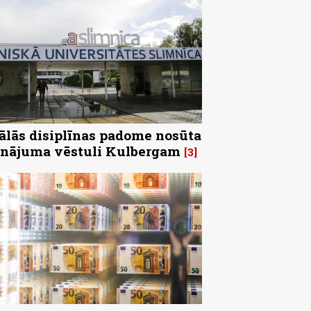
ālās disiplīnas padome nosūta
inājuma vēstuli Kulbergam
3