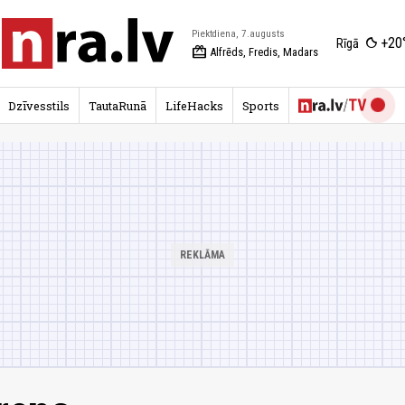
Piektdiena, 7.augusts
+20
Rīgā
redeem
Alfrēds, Fredis, Madars
Dzīvesstils
TautaRunā
LifeHacks
Sports