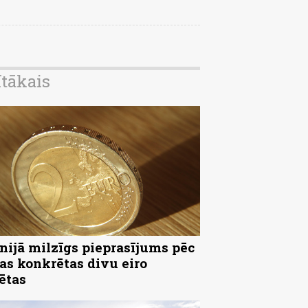
ītākais
nijā milzīgs pieprasījums pēc
as konkrētas divu eiro
ētas