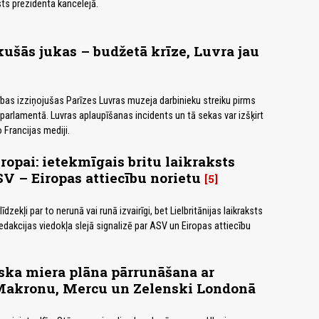
ts prezidenta kancelejā.
kušās jukas – budžetā krīze, Luvra jau
ības izziņojušas Parīzes Luvras muzeja darbinieku streiku pirms
arlamentā. Luvras aplaupīšanas incidents un tā sekas var izšķirt
o Francijas mediji.
ropai: ietekmīgais britu laikraksts
V – Eiropas attiecību norietu
5
īdzekļi par to nerunā vai runā izvairīgi, bet Lielbritānijas laikraksts
edakcijas viedokļa slejā signalizē par ASV un Eiropas attiecību
ska miera plāna pārrunāšana ar
Makronu, Mercu un Zelenski Londonā