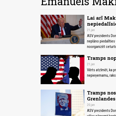
Emanuels Mak
Lai arī Mak
nepiedalīsi
21.jan
ASV prezidents Don
neplāno piedalīties
noorganizēt ceturtd
Tramps nop
21.jan
Vērts atzīmēt, ka p
nepieņemamu, rakst
Tramps nos
Grenlandes
20.jan
ASV prezidents Dona