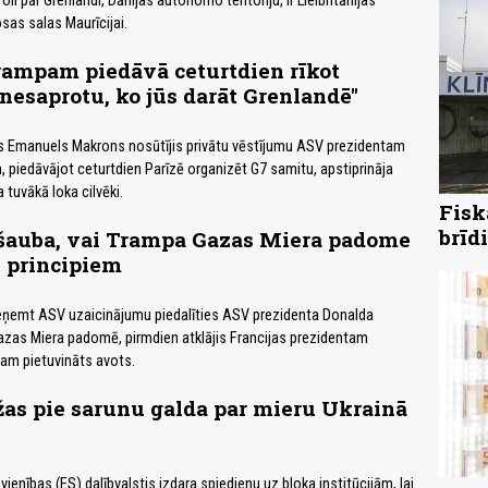
li pār Grenlandi, Dānijas autonomo teritoriju, ir Lielbritānijas
as salas Maurīcijai.
ampam piedāvā ceturtdien rīkot
 nesaprotu, ko jūs darāt Grenlandē"
ts Emanuels Makrons nosūtījis privātu vēstījumu ASV prezidentam
iedāvājot ceturtdien Parīzē organizēt G7 samitu, apstiprināja
 tuvākā loka cilvēki.
Fisk
brīd
pšauba, vai Trampa Gazas Miera padome
 principiem
ieņemt ASV uzaicinājumu piedalīties ASV prezidenta Donalda
zas Miera padomē, pirmdien atklājis Francijas prezidentam
m pietuvināts avots.
žas pie sarunu galda par mieru Ukrainā
ienības (ES) dalībvalstis izdara spiedienu uz bloka institūcijām, lai