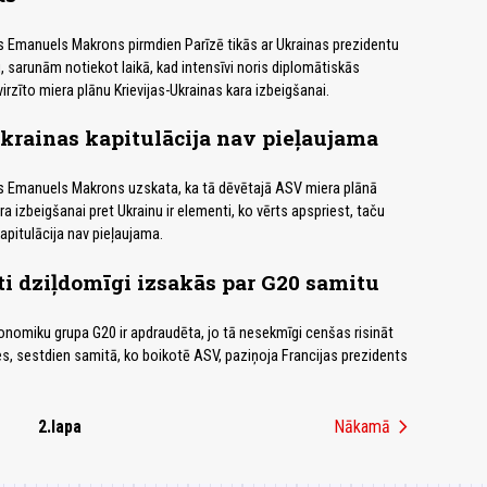
s Emanuels Makrons pirmdien Parīzē tikās ar Ukrainas prezidentu
, sarunām notiekot laikā, kad intensīvi noris diplomātiskās
irzīto miera plānu Krievijas-Ukrainas kara izbeigšanai.
rainas kapitulācija nav pieļaujama
ts Emanuels Makrons uzskata, ka tā dēvētajā ASV miera plānā
ra izbeigšanai pret Ukrainu ir elementi, ko vērts apspriest, taču
kapitulācija nav pieļaujama.
i dziļdomīgi izsakās par G20 samitu
onomiku grupa G20 ir apdraudēta, jo tā nesekmīgi cenšas risināt
es, sestdien samitā, ko boikotē ASV, paziņoja Francijas prezidents
chevron_right
2.lapa
Nākamā