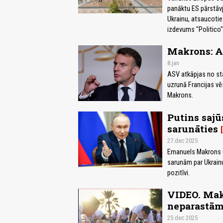
panāktu ES pārstāvj
Ukrainu, atsaucoti
izdevums "Politico"
Makrons: A
8.jan
ASV atkāpjas no st
uzrunā Francijas vē
Makrons.
Putins saj
sarunāties
27.dec 2025
Emanuels Makrons un
sarunām par Ukrainu:
pozitīvi.
VIDEO. Mak
neparastām
25.dec 2025