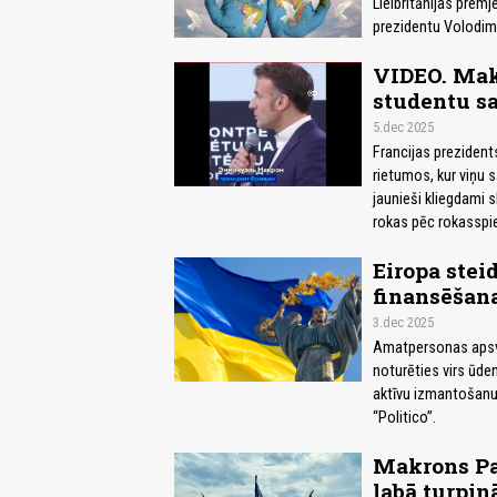
Lielbritānijas prem
prezidentu Volodimi
VIDEO. Makr
studentu sa
5.dec 2025
Francijas prezident
rietumos, kur viņu 
jaunieši kliegdami s
rokas pēc rokasspi
Eiropa stei
finansēšan
3.dec 2025
Amatpersonas apsver
noturēties virs ūden
aktīvu izmantošanu,
“Politico”.
Makrons Par
labā turpin