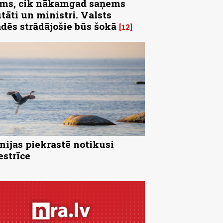
ms, cik nākamgad saņems
tāti un ministri. Valsts
ādēs strādājošie būs šokā
12
nijas piekrastē notikusi
strīce