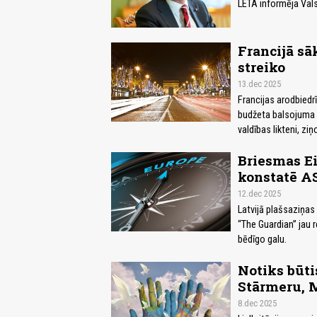
LETA informēja Vals
Francijā sā
streiko
13.dec 2025
Francijas arodbiedr
budžeta balsojuma p
valdības likteni, ziņ
Briesmas Ei
konstatē AS
12.dec 2025
Latvijā plašsaziņas l
“The Guardian” jau r
bēdīgo galu.
Notiks būti
Stārmeru, 
8.dec 2025