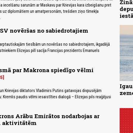
Zinā
a iecelšanu sarunām ar Maskavu par Krievijas kara izbeigšanu pret
depu
es uz diplomātiem un amatpersonām, trešdien ziņo tīmekļa
iest
.
SV novēršas no sabiedrotajiem
arptautiskajām tiesībām un novēršas no sabiedrotajiem, ikgadējā
stniekiem Elizejas pilī sacīja Francijas prezidents Emanuels
ūsmā par Makrona spiedīgo vēlmi
5
Igau
 Krievijas diktators Vladimirs Putins gatavojas divpusējām
zeme
 Kremlis paudis vēlmi iesaistīties dialogā – Elizejas pils reaģējusi
rons Arābu Emirātos nodarbojas ar
 aktivitātēm