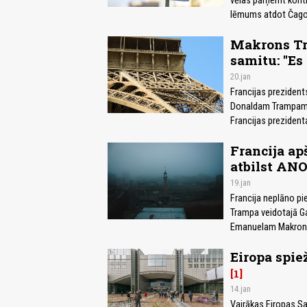
vēlas pārņemt kontro
lēmums atdot Čagos
Makrons Tr
samitu: "Es
20.jan
Francijas preziden
Donaldam Trampam, p
Francijas prezidenta
Francija a
atbilst ANO
19.jan
Francija neplāno p
Trampa veidotajā Ga
Emanuelam Makrona
Eiropa spie
1
14.jan
Vairākas Eiropas Sav