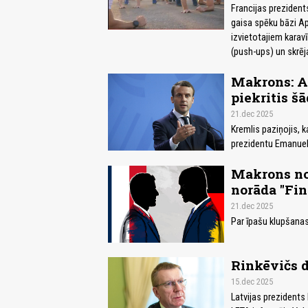
Francijas prezident
gaisa spēku bāzi Ap
izvietotajiem karavī
(push-ups) un skrēj
Makrons: Ap
piekritis šā
21.dec 2025
Kremlis paziņojis, k
prezidentu Emanuel
Makrons no
norāda "Fin
21.dec 2025
Par īpašu klupšanas 
Rinkēvičs d
15.dec 2025
Latvijas prezidents