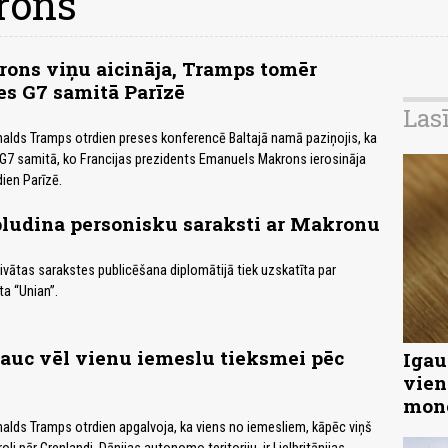
rons
rons viņu aicināja, Tramps tomēr
es G7 samitā Parīzē
Las
alds Tramps otrdien preses konferencē Baltajā namā paziņojis, ka
 G7 samitā, ko Francijas prezidents Emanuels Makrons ierosināja
ien Parīzē.
ludina personisku saraksti ar Makronu
rivātas sarakstes publicēšana diplomātijā tiek uzskatīta par
a “Unian”.
auc vēl vienu iemeslu tieksmei pēc
Igau
vien
mon
lds Tramps otrdien apgalvoja, ka viens no iemesliem, kāpēc viņš