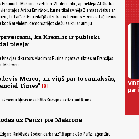
s Emanuels Makrons svētdien, 21. decembrī, apmeklēja Al Dhafra
vienotajos Arābu Emirātos, kur ne tikai svinēja Ziemassvētkus ar
riem, bet arī aktīvi piedalījās fiziskajos treniņos – veica atsēdienus
a kopā ar viņiem, demonstrējot ciešu saikni ar armiju.
sveicami, ka Kremlis ir publiski
dai pieejai
a Krievijas diktators Vladimirs Putins ir gatavs tikties ar Francijas
u Makronu.
devis Mercu, un viņš par to samaksās,
VIDE
ancial Times"
8
par 
akmeni ir kļuvis iesaldēto Krievijas aktīvu jautājums.
odas uz Parīzi pie Makrona
 Edgars Rinkēvičs šodien darba vizītē apmeklēs Parīzi, aģentūru