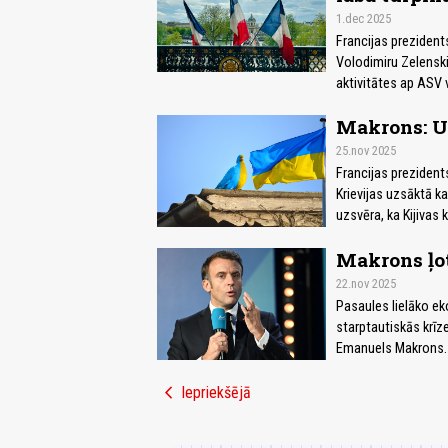
1.dec 2025
Francijas prezident
Volodimiru Zelenski
aktivitātes ap ASV v
Makrons: Uk
25.nov 2025
Francijas preziden
Krievijas uzsāktā ka
uzsvēra, ka Kijivas 
Makrons ļot
22.nov 2025
Pasaules lielāko ek
starptautiskās krīz
Emanuels Makrons.
chevron_left
Iepriekšējā