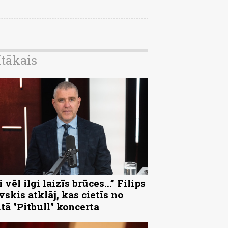
ītākais
 vēl ilgi laizīs brūces...” Filips
vskis atklāj, kas cietīs no
ltā "Pitbull" koncerta