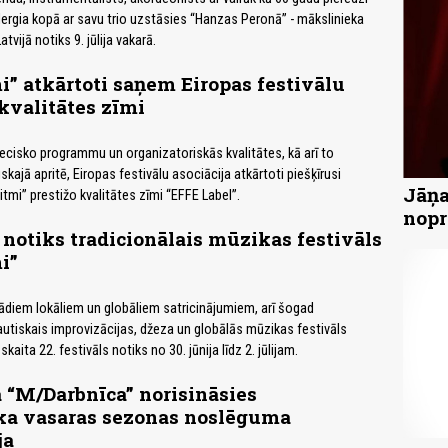
ergia kopā ar savu trio uzstāsies “Hanzas Peronā” - mākslinieka
tvijā notiks 9. jūlija vakarā.
i” atkārtoti saņem Eiropas festivālu
 kvalitātes zīmi
ecisko programmu un organizatoriskās kvalitātes, kā arī to
kajā apritē, Eiropas festivālu asociācija atkārtoti piešķīrusi
Jāņa
tmi” prestižo kvalitātes zīmi “EFFE Label”.
nopr
 notiks tradicionālais mūzikas festivāls
i”
diem lokāliem un globāliem satricinājumiem, arī šogad
autiskais improvizācijas, džeza un globālās mūzikas festivāls
kaita 22. festivāls notiks no 30. jūnija līdz 2. jūlijam.
 “M/Darbnīca” norisināsies
ska vasaras sezonas noslēguma
ja