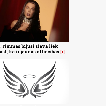
 Timmas bijusī sieva liek
ast, ka ir jaunās attiecībās
1