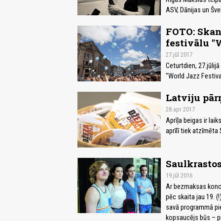
ASV, Dānijas un Šve
FOTO: Skanī
festivālu "
27.jūl 2017
Ceturtdien, 27.jūli
"World Jazz Festiva
Latviju pā
28.apr 2017
Aprīļa beigas ir lai
aprīlī tiek atzīmēta
Saulkrastos
19.jūl 2016
Ar bezmaksas konce
pēc skaita jau 19. (
savā programmā pi
kopsaucējs būs – p