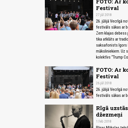
FOTO: Ar ko
Festival
27.jūl 2018
26. jūlijā Vecrīgā n
festivāls sākas ar 
Zem klajas debess p
tika atklāts ar trad
saksafonists Igors 
māksliniekiem. Uz s
kolektīvs “Trump Co
FOTO: Ar ko
Festival
26.jūl 2018
26. jūlijā Vecrīgā n
festivāls sākas ar 
Rīgā uzstās
džezmeņi
1.feb 2018
Rīgas Mākslas telpā