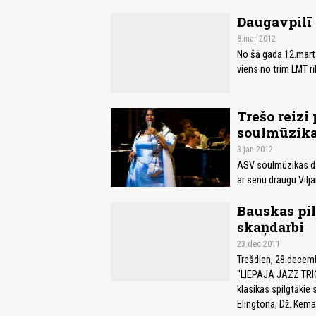
Daugavpilī 
8.mar 2012
No šā gada 12.marta
viens no trim LMT r
Trešo reizi
soulmūzika
3.jan 2012
ASV soulmūzikas dzi
ar senu draugu Vilj
Bauskas pil
skaņdarbi
23.dec 2011
Trešdien, 28.decemb
"LIEPAJA JAZZ TRIO
klasikas spilgtākie
Elingtona, Dž. Kema