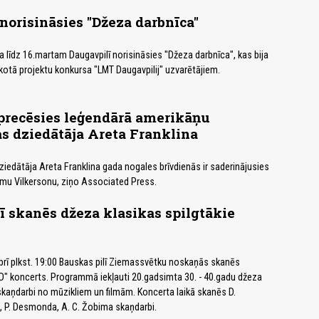
norisināsies "Džeza darbnīca"
 līdz 16.martam Daugavpilī norisināsies "Džeza darbnīca", kas bija
īkotā projektu konkursa "LMT Daugavpilij" uzvarētājiem.
 precēsies leģendārā amerikāņu
s dziedātāja Areta Franklina
edātāja Areta Franklina gada nogales brīvdienās ir saderinājusies
amu Vilkersonu, ziņo Associated Press.
ī skanēs džeza klasikas spilgtākie
rī plkst. 19:00 Bauskas pilī Ziemassvētku noskaņās skanēs
" koncerts. Programmā iekļauti 20.gadsimta 30. - 40.gadu džeza
 skaņdarbi no mūzikliem un filmām. Koncerta laikā skanēs D.
, P. Desmonda, A. C. Žobima skaņdarbi.