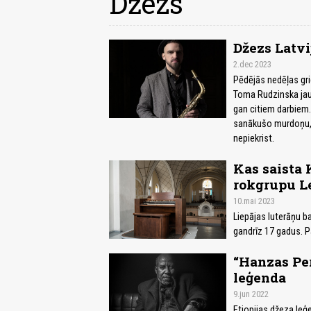
Džezs
Džezs Latvi
2.dec 2023
Pēdējās nedēļas gri
Toma Rudzinska jaun
gan citiem darbiem. 
sanākušo murdoņu, a
nepiekrist.
Kas saista 
rokgrupu L
10.mai 2023
Liepājas luterāņu b
gandrīz 17 gadus. Pa
“Hanzas Per
leģenda
9.jun 2022
Etiopijas džeza leģ