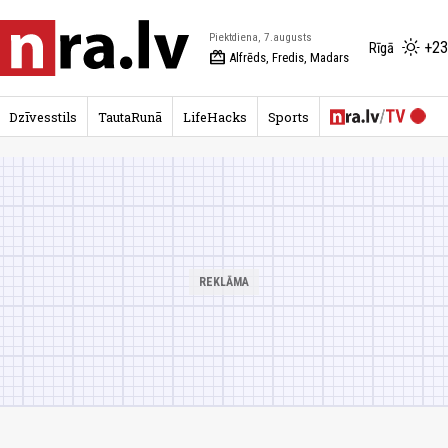
Piektdiena, 7.augusts
+23
Rīgā
redeem
Alfrēds, Fredis, Madars
Dzīvesstils
TautaRunā
LifeHacks
Sports