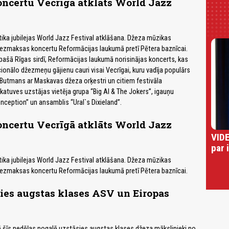
ncertu Vecrīgā atklāts World Jazz
otika jubilejas World Jazz Festival atklāšana. Džeza mūzikas
bezmaksas koncertu Reformācijas laukumā pretī Pētera baznīcai.
ašā Rīgas sirdī, Reformācijas laukumā norisinājas koncerts, kas
icionālo džezmeņu gājienu cauri visai Vecrīgai, kuru vadīja populārs
Butmans ar Maskavas džeza orķestri un citiem festivāla
katuves uzstājas vietēja grupa “Big Al & The Jokers”, igauņu
nception” un ansamblis “Ural`s Dixieland”.
ncertu Vecrīgā atklāts World Jazz
VIDE
par 
otika jubilejas World Jazz Festival atklāšana. Džeza mūzikas
bezmaksas koncertu Reformācijas laukumā pretī Pētera baznīcai.
ies augstas klases ASV un Eiropas
 šīs nedēļas nogalē uzstāsies augstas klases džeza mākslinieki no