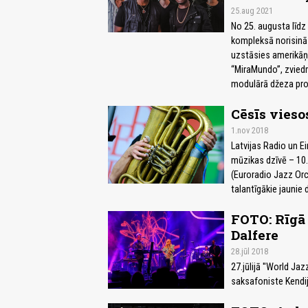
25.aug 2021
No 25. augusta līdz 
kompleksā norisinā
uzstāsies amerikāņu
“MiraMundo”, zviedr
modulārā džeza proj
Cēsīs vieso
1.nov 2018
Latvijas Radio un E
mūzikas dzīvē – 10.
(Euroradio Jazz Orc
talantīgākie jaunie
FOTO: Rīgā 
Dalfere
28.jūl 2018
27.jūlijā ''World J
saksafoniste Kendij