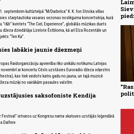
Laim
Siev
1. septembrim kultūrtelpā “M/Darbnīca” K. K. fon Stricka villas
pied
sies starptautiska vasaras sezonas noslēguma koncertsērija, kurā
 “r&b” kvintets “The CieL Experience”, globālās mūzikas duets
u džeza dziedātāja Lizelote Ēstbloma, kā arī Elza Rozentāle un
ekts “Ten Ka”.
sies labākie jaunie džezmeņi
iropas Raidorganizāciju apvienība rīko unikālu notikumu Latvijas
 novembrī ar koncertu Cēsīs uzstāsies Euroradio džeza orķestris
hestra), kas tiek veidots katru gadu no jauna, un tajā muzicē
 džeza mūziķi no vairākām pasaules valstīm.
“Ras
poli
uzstājusies saksofoniste Kendija
azz Festival'' ietvaros uz Kongresu nama skatuves uzstājās leģendārā
a Dalfere.