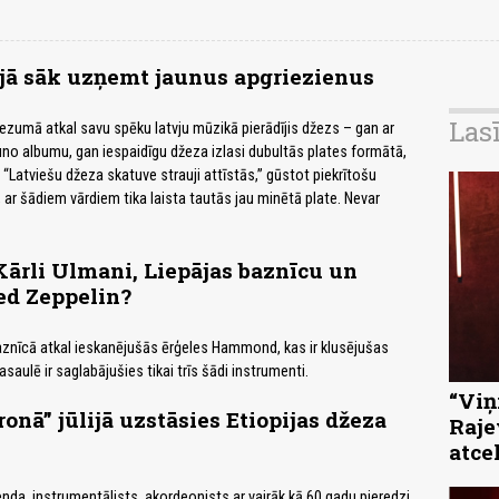
jā sāk uzņemt jaunus apgriezienus
Las
ezumā atkal savu spēku latvju mūzikā pierādījis džezs – gan ar
o albumu, gan iespaidīgu džeza izlasi dubultās plates formātā,
“Latviešu džeza skatuve strauji attīstās,” gūstot piekrītošu
r šādiem vārdiem tika laista tautās jau minētā plate. Nevar
Kārli Ulmani, Liepājas baznīcu un
ed Zeppelin?
aznīcā atkal ieskanējušās ērģeles Hammond, kas ir klusējušas
saulē ir saglabājušies tikai trīs šādi instrumenti.
“Viņi
onā” jūlijā uzstāsies Etiopijas džeza
Raje
atce
enda, instrumentālists, akordeonists ar vairāk kā 60 gadu pieredzi