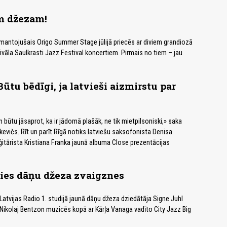
am džezam!
emantojušais Origo Summer Stage jūlijā priecēs ar diviem grandiozā
vāla Saulkrasti Jazz Festival koncertiem. Pirmais no tiem – jau
ūtu bēdīgi, ja latvieši aizmirstu par
m būtu jāsaprot, ka ir jādomā plašāk, ne tik mietpilsoniski,» saka
evičs. Rīt un parīt Rīgā notiks latviešu saksofonista Denisa
itārista Kristiana Franka jaunā albuma Close prezentācijas
ies dāņu džeza zvaigznes
0 Latvijas Radio 1. studijā jaunā dāņu džeza dziedātāja Signe Juhl
Nikolaj Bentzon muzicēs kopā ar Kārļa Vanaga vadīto City Jazz Big