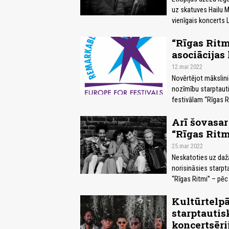
uz skatuves Hailu M
vienīgais koncerts La
“Rīgas Ritm
asociācijas
12.mai 2022
Novērtējot mākslini
nozīmību starptautis
festivālam “Rīgas Ri
Arī šovasar
“Rīgas Ritm
25.mar 2022
Neskatoties uz dažā
norisināsies starpt
“Rīgas Ritmi” – pēc s
Kultūrtelpā
starptauti
koncertsēri