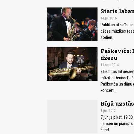
Starts lab
14.jūl 2016
Publikas atzinību i
džeza mūzikas festi
šodien.
Paškevičs: B
džezu
11.sep 2014
«Tieši tas latviešie
mūziķis Deniss Pašk
Paškeviča un dāņu ģ
koncerti.
Rīgā uzstās
1.jun 2012
7.jūnijā plkst. 19.0
Jensen un pianists 
Band.