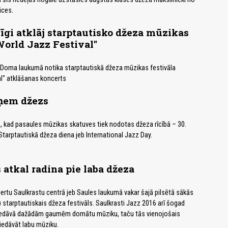
ices.
gi atklāj starptautisko džeza mūzikas
World Jazz Festival"
jā Doma laukumā notika starptautiskā džeza mūzikas festivāla
l" atklāšanas koncerts
rņem džezs
ks, kad pasaules mūzikas skatuves tiek nodotas džeza rīcībā – 30.
 Starptautiskā džeza diena jeb International Jazz Day.
 atkal radina pie laba džeza
rtu Saulkrastu centrā jeb Saules laukumā vakar šajā pilsētā sākās
!) starptautiskais džeza festivāls. Saulkrasti Jazz 2016 arī šogad
edāvā dažādām gaumēm domātu mūziku, taču tās vienojošais
iedāvāt labu mūziku.