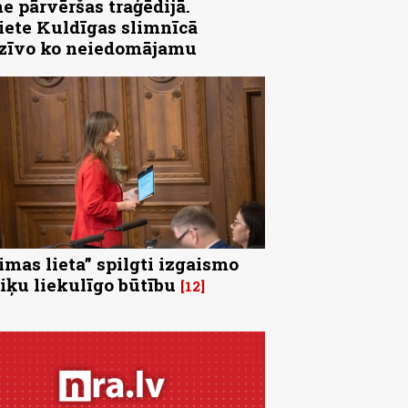
e pārvēršas traģēdijā.
iete Kuldīgas slimnīcā
zīvo ko neiedomājamu
imas lieta” spilgti izgaismo
tiķu liekulīgo būtību
12