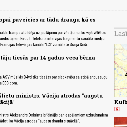
opai paveicies ar tādu draugu kā es
Las
lds Tramps atbildēja uz jautājumu par vēstījumu, ko viņš vēlētos
edrotajiem Eiropā. Telefona intervijas fragmentu sociālo mediju
Francijas televīzijas kanāla "LCI" žurnāliste Sonja Dridi.
āju tiesās par 14 gadus veca bērna
 ka ASV mūziķis D4vd tiks tiesāts par slepkavību saistībā ar pusaugu
ta BBC.com.
šlietu ministrs: Vācija atrodas "augstu
ācijā"
Kulb
6
inistrs Aleksandrs Dobrints brīdinājis par iespējamiem uzbrukumiem
orādot, ka Vācija atrodas "augstu draudu situācijā".