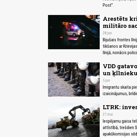
Post”.
Arestēts kr
militāro sa
28.jun
Bijušais frontes līni
tikšanos ar Krievija
līnijā, nonācis polic
VDD gatavo
un ķīlnieku
5.jun
Imigrantu skaita pi
izaicinājumus, brīd
LTRK: inves
27.mai
Iespējamu gaisa tel
attīstībā, trešdien 
apakškomisijas sēdē