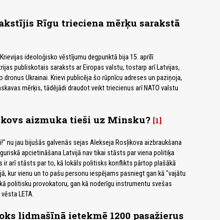
akstījis Rīgu trieciena mērķu sarakstā
rievijas ideoloģisko vēstījumu degpunktā bija 15. aprīlī
ijas publiskotais saraksts ar Eiropas valstu, tostarp arī Latvijas,
 dronus Ukrainai. Krievi publicēja šo rūpnīcu adreses un paziņoja,
askavas mērķis, tādējādi draudot veikt triecienus arī NATO valstu
ikovs aizmuka tieši uz Minsku?
1
ei!" nu jau bijušās galvenās sejas Alekseja Rosļikova aizbraukšana
uriskā apcietināšana Latvijā nav tikai stāsts par viena politiķa
 ir arī stāsts par to, kā lokāls politisks konflikts pārtop plašākā
jā, kur vienu un to pašu personu iespējams pasniegt gan kā "vajātu
kā politisku provokatoru, gan kā noderīgu instrumentu svešas
 vēsta LETA.
joks lidmašīnā ietekmē 1200 pasažierus