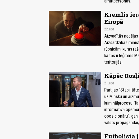
amatpersonas.
Kremlis ier
Eiropā
22.apr
Aizvadītās nedēļas K
Aizsardzības ministr
rūpnīcām, kuras ražo
ka tās ir leģitīms M
teritorijās.
Kāpēc Rosļ
21.apr
Partijas "Stabilitāt
uz Minsku un aizmug
kriminālprocesu. Tas
informatīvā operāci
opozicionāru", gan 
valsts propagandai,
Futbolista 