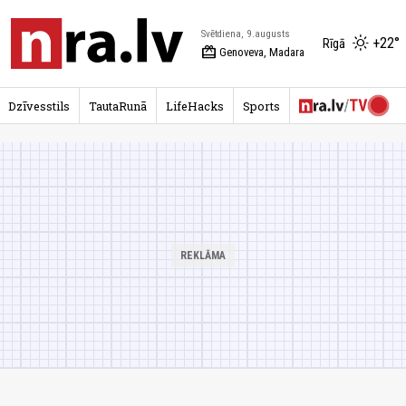
Svētdiena, 9.augusts
+22°
Rīgā
redeem
Genoveva, Madara
Dzīvesstils
TautaRunā
LifeHacks
Sports