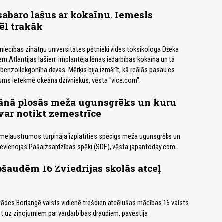
sabaro lašus ar kokaīnu. Iemesls
ēl trakāk
niecības zinātņu universitātes pētnieki vides toksikologa Džeka
em Atlantijas lašiem implantēja lēnas iedarbības kokaīna un tā
benzoilekgonīna devas. Mērķis bija izmērīt, kā reālās pasaules
ums ietekmē okeāna dzīvniekus, vēsta "vice.com".
ānā plosās meža ugunsgrēks un kuru
 var notikt zemestrīce
meļaustrumos turpināja izplatīties spēcīgs meža ugunsgrēks un
evienojas Pašaizsardzības spēki (SDF), vēsta japantoday.com.
pšaudēm 16 Zviedrijas skolās atceļ
stādes Borlangē valsts vidienē trešdien atcēlušas mācības 16 valsts
ot uz ziņojumiem par vardarbības draudiem, pavēstīja