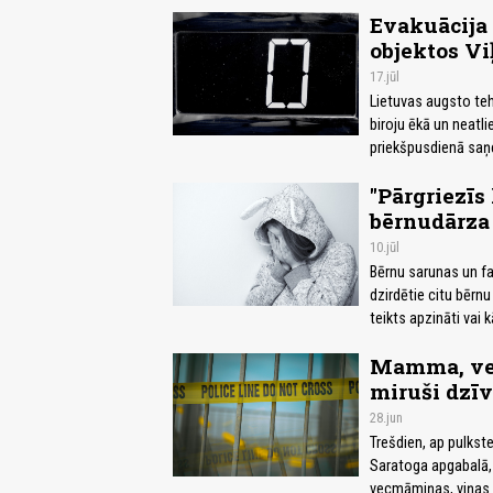
Evakuācija 
objektos V
17.jūl
Lietuvas augsto tehn
biroju ēkā un neatl
priekšpusdienā saņe
"Pārgriezīs
bērnudārza 
10.jūl
Bērnu sarunas un fan
dzirdētie citu bērnu
teikts apzināti vai 
Mamma, vec
miruši dzīv
28.jun
Trešdien, ap pulkste
Saratoga apgabalā, A
vecmāmiņas, viņas 