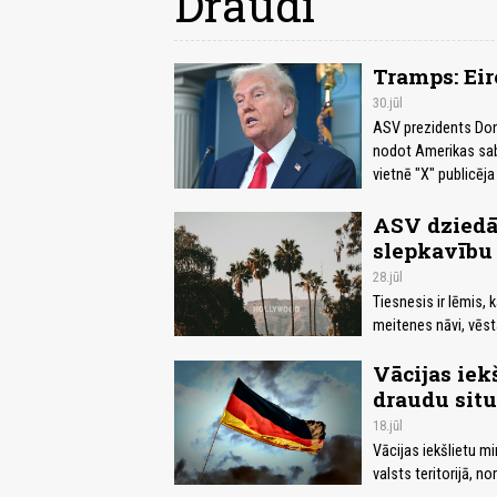
Draudi
Tramps: Eir
30.jūl
ASV prezidents Dona
nodot Amerikas sabi
vietnē "X" publicēja 
ASV dziedāt
slepkavību
28.jūl
Tiesnesis ir lēmis,
meitenes nāvi, vēs
Vācijas iek
draudu situ
18.jūl
Vācijas iekšlietu m
valsts teritorijā, n