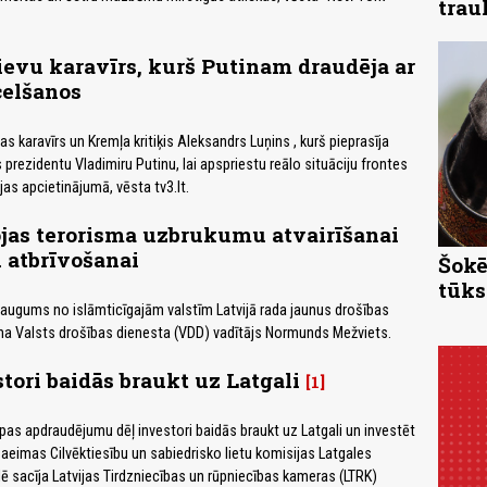
trau
ievu karavīrs, kurš Putinam draudēja ar
celšanos
jas karavīrs un Kremļa kritiķis Aleksandrs Luņins , kurš pieprasīja
s prezidentu Vladimiru Putinu, lai apspriestu reālo situāciju frontes
ijas apcietinājumā, vēsta tv3.lt.
jas terorisma uzbrukumu atvairīšanai
 atbrīvošanai
Šokē
tūks
eaugums no islāmticīgajām valstīm Latvijā rada jaunus drošības
ina Valsts drošības dienesta (VDD) vadītājs Normunds Mežviets.
tori baidās braukt uz Latgali
1
pas apdraudējumu dēļ investori baidās braukt uz Latgali un investēt
Saeimas Cilvēktiesību un sabiedrisko lietu komisijas Latgales
 sacīja Latvijas Tirdzniecības un rūpniecības kameras (LTRK)