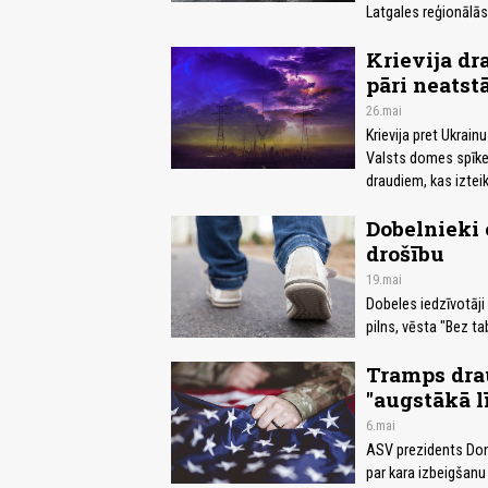
Latgales reģionālā
Krievija dr
pāri neatst
26.mai
Krievija pret Ukrai
Valsts domes spīke
draudiem, kas izteik
Dobelnieki 
drošību
19.mai
Dobeles iedzīvotāji 
pilns, vēsta "Bez ta
Tramps dra
"augstākā l
6.mai
ASV prezidents Dona
par kara izbeigšanu