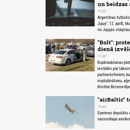
un beidzas
19.apr
Argentīnas futbolis
Jujuy", 12. aprīlī, 
no Jujujas starptau
"Bolt": prot
dienā izvēl
17.apr
Kopbraukšanas platf
iestādēs par taksom
partneršoferiem, kur
nopludināšanu, aģen
Kristīne Bezerra-Kjer
"airBaltic"
16.apr
Saeimas deputātu v
nacionālajai aviokom