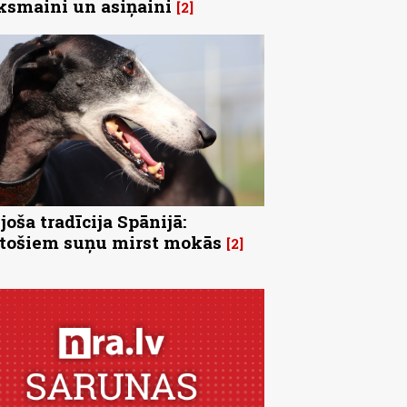
ksmaini un asiņaini
2
joša tradīcija Spānijā:
tošiem suņu mirst mokās
2