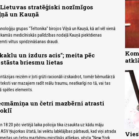
Lietuvas stratēģiski nozīmīgos
iļņā un Kauņā
oloģiju grupas "Teltonika" birojos Viļņā un Kauņā, kā arī vēl vienā
iekamās medicīniskās palīdzības nodaļā Kauņā piektdienas
mti viltus spridzināšanas draudi.
Komp
 kaklu un izdurs acis"; meita pēc
atkl
stāsta briesmu lietas
tāzijas reizēm ir ļoti grūti racionāli izskaidrot, tomēr bērnudārzā
 teksti var mazajiem radīt reālu traumu, neatkarīgi no tā, vai tas
kā spēles elements.
māmiņa un četri mazbērni atrasti
oklī
n 18:20 pēc vietējā laika policija tika izsaukta uz kādu māju
SV Ņujorkas štatā, lai veiktu labklājības pārbaudi, kad viņi atrada
Vies
meitas un četru mazbērnu mirstīgās atliekas, vēsta “New York