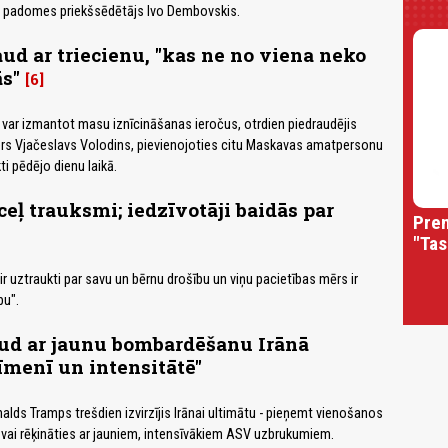
s padomes priekšsēdētājs Ivo Dembovskis.
aud ar triecienu, "kas ne no viena neko
ās"
6
nu var izmantot masu iznīcināšanas ieročus, otrdien piedraudējis
rs Vjačeslavs Volodins, pievienojoties citu Maskavas amatpersonu
ti pēdējo dienu laikā.
ceļ trauksmi; iedzīvotāji baidās par
Prem
"Tas
ir uztraukti par savu un bērnu drošību un viņu pacietības mērs ir
bu".
ud ar jaunu bombardēšanu Irānā
īmenī un intensitātē"
lds Tramps trešdien izvirzījis Irānai ultimātu - pieņemt vienošanos
 vai rēķināties ar jauniem, intensīvākiem ASV uzbrukumiem.