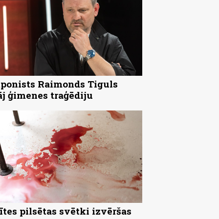
onists Raimonds Tiguls
āj ģimenes traģēdiju
ītes pilsētas svētki izvēršas