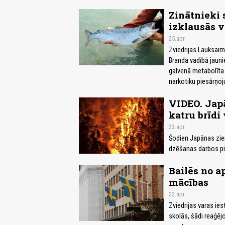
Zinātnieki 
izklausās v
25.apr
Zviedrijas Lauksaim
Branda vadībā jauni
galvenā metabolīta 
narkotiku piesārņoj
VIDEO. Jap
katru brīdi
23.apr
Šodien Japānas zie
dzēšanas darbos pi
Bailēs no a
mācības
22.apr
Zviedrijas varas ie
skolās, šādi reaģēj