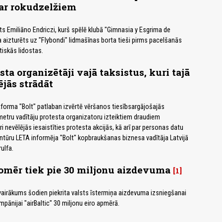
 ar rokudzelžiem
ts Emiliāno Endriczi, kurš spēlē klubā "Gimnasia y Esgrima de
tika aizturēts uz "Flybondi" lidmašīnas borta tieši pirms pacelšanās
tiskās lidostas.
esta organizētāji vajā taksistus, kuri tajā
ējās strādāt
orma "Bolt" patlaban izvērtē vēršanos tiesībsargājošajās
etru vadītāju protesta organizatoru izteiktiem draudiem
i nevēlējās iesaistīties protesta akcijās, kā arī par personas datu
tūru LETA informēja "Bolt" kopbraukšanas biznesa vadītāja Latvijā
ulfa.
 tomēr tiek pie 30 miljonu aizdevuma
1
airākums šodien piekrita valsts īstermiņa aizdevuma izsniegšanai
pānijai "airBaltic" 30 miljonu eiro apmērā.