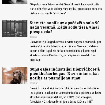
60 gadus vecai bērnu auklei Dienvidkorejā, kura apsūdzēta
par 8 mēnešus veca zīdaiņa vardarbību, piespriests nosacīts
cietumsods, ziņots "msn.com".
Sieviete nonāk uz apsēdzēto sola 90
gadu vecumā. Kādu sodu tiesa viņai
piesprieda?
15.apr
Dienvidkorejā 90 gadus veca sieviete saņem cietumsodu par
nelikumīgi iegūtu līdzekļu legalizēšanu. Sieviete palīdzēja
savam dēlam legalizēt narkotiku ieņēmumus, kamēr viņš
atradās cietumā Kambodžā, par neparasto arestēto ziņo
msn.com
Suņu gaļas industrijai Dienvidkorejā
pienākušas beigas. Nav zināms, kas
notiks ar pusmiljonu suņu
23.mar
Dienvidkoreja strauji tuvojas pilnīgai suņu gaļas industrijas
izbeigšanai. Saskaņā ar Lauksaimniecības, pārtikas un lauku
attīstības ministrijas datiem, līdz 2025. gada beigām
(precīzāk – 21. decembrim) jau slēgtas 1204 no 1537