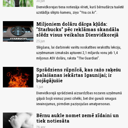
30.jun
Dienvidkorejas tiesa notiesāja vīrieti, kurš bērnudārza tualetē
uzstādīja slēpto kameru, ziņo "Yna.co.kr".
Miljoniem dolāru dārga kļūda:
"Starbucks" pēc reklāmas skandāla
slēdz visus veikalus Dienvidkorejā
25.jun
Slēgšana, lai darbinieki varētu noskatīties ierakstītu lekciju,
uzņēmumam izmaksās aptuveni 2,1 miljardu vonu jeb 1,4
miljonus ASV dolāru, raksta “The Guardian”.
Sprādziens rūpnīcā, kas ražo raķešu
palaišanas iekārtas Igaunijai; ir
bojāgājušie
1.jun
Dienvidkorejā sprādzienā aizsardzības nozares uzņēmumā
gājuši bojā vismaz pieci cilvēki, bet divi guvuši smagus
ievainojumus, pirmdien paziņojušas amatpersonas.
Bērnu aukle nomet zemē zīdaini un
tiek notiesāta
26.apr