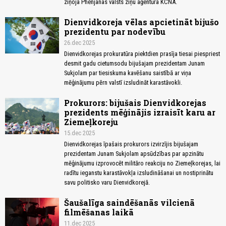
ziņoja Phenjanas valsts ziņu aģentūra KCNA.
Dienvidkoreja vēlas apcietināt bijušo
prezidentu par nodevību
26.dec 2025
Dienvidkorejas prokuratūra piektdien prasīja tiesai piespriest
desmit gadu cietumsodu bijušajam prezidentam Junam
Sukjolam par tiesiskuma kavēšanu saistībā ar viņa
mēģinājumu pērn valstī izsludināt karastāvokli.
Prokurors: bijušais Dienvidkorejas
prezidents mēģinājis izraisīt karu ar
Ziemeļkoreju
15.dec 2025
Dienvidkorejas īpašais prokurors izvirzījis bijušajam
prezidentam Junam Sukjolam apsūdzības par apzinātu
mēģinājumu izprovocēt militāro reakciju no Ziemeļkorejas, lai
radītu ieganstu karastāvokļa izsludināšanai un nostiprinātu
savu politisko varu Dienvidkorejā.
Šaušalīga saindēšanās vilcienā
filmēšanas laikā
11.dec 2025