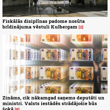
Fiskālās disiplīnas padome nosūta
brīdinājuma vēstuli Kulbergam
2
Zināms, cik nākamgad saņems deputāti un
ministri. Valsts iestādēs strādājošie būs
šokā
8