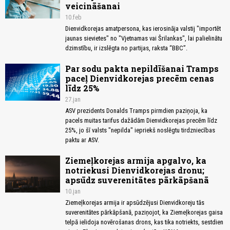
veicināšanai
10.feb
Dienvidkorejas amatpersona, kas ierosināja valstij "importēt
jaunas sievietes" no "Vjetnamas vai Šrilankas", lai palielinātu
dzimstību, ir izslēgta no partijas, raksta “BBC”.
Par sodu pakta nepildīšanai Tramps
paceļ Dienvidkorejas precēm cenas
līdz 25%
27.jan
ASV prezidents Donalds Tramps pirmdien paziņoja, ka
pacels muitas tarifus dažādām Dienvidkorejas precēm līdz
25%, jo šī valsts "nepilda" iepriekš noslēgtu tirdzniecības
paktu ar ASV.
Ziemeļkorejas armija apgalvo, ka
notriekusi Dienvidkorejas dronu;
apsūdz suverenitātes pārkāpšanā
10.jan
Ziemeļkorejas armija ir apsūdzējusi Dienvidkoreju tās
suverenitātes pārkāpšanā, paziņojot, ka Ziemeļkorejas gaisa
telpā ielidoja novērošanas drons, kas tika notriekts, sestdien