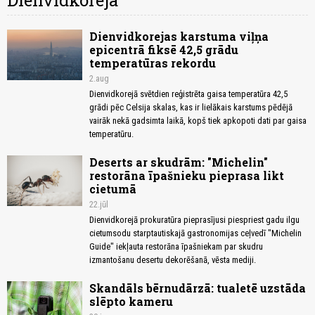
Dienvidkoreja
Dienvidkorejas karstuma viļņa
epicentrā fiksē 42,5 grādu
temperatūras rekordu
2.aug
Dienvidkorejā svētdien reģistrēta gaisa temperatūra 42,5
grādi pēc Celsija skalas, kas ir lielākais karstums pēdējā
vairāk nekā gadsimta laikā, kopš tiek apkopoti dati par gaisa
temperatūru.
Deserts ar skudrām: "Michelin"
restorāna īpašnieku pieprasa likt
cietumā
22.jūl
Dienvidkorejā prokuratūra pieprasījusi piespriest gadu ilgu
cietumsodu starptautiskajā gastronomijas ceļvedī "Michelin
Guide" iekļauta restorāna īpašniekam par skudru
izmantošanu desertu dekorēšanā, vēsta mediji.
Skandāls bērnudārzā: tualetē uzstāda
slēpto kameru