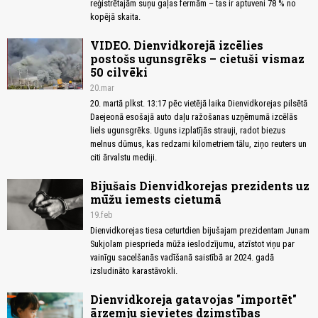
reģistrētajām suņu gaļas fermām – tas ir aptuveni 78 % no
kopējā skaita.
VIDEO. Dienvidkorejā izcēlies
postošs ugunsgrēks – cietuši vismaz
50 cilvēki
20.mar
20. martā plkst. 13:17 pēc vietējā laika Dienvidkorejas pilsētā
Daejeonā esošajā auto daļu ražošanas uzņēmumā izcēlās
liels ugunsgrēks. Uguns izplatījās strauji, radot biezus
melnus dūmus, kas redzami kilometriem tālu, ziņo reuters un
citi ārvalstu mediji.
Bijušais Dienvidkorejas prezidents uz
mūžu iemests cietumā
19.feb
Dienvidkorejas tiesa ceturtdien bijušajam prezidentam Junam
Sukjolam piesprieda mūža ieslodzījumu, atzīstot viņu par
vainīgu sacelšanās vadīšanā saistībā ar 2024. gadā
izsludināto karastāvokli.
Dienvidkoreja gatavojas "importēt"
ārzemju sievietes dzimstības