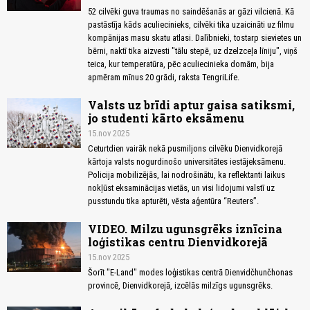
52 cilvēki guva traumas no saindēšanās ar gāzi vilcienā. Kā
pastāstīja kāds aculiecinieks, cilvēki tika uzaicināti uz filmu
kompānijas masu skatu atlasi. Dalībnieki, tostarp sievietes un
bērni, naktī tika aizvesti "tālu stepē, uz dzelzceļa līniju", viņš
teica, kur temperatūra, pēc aculiecinieka domām, bija
apmēram mīnus 20 grādi, raksta TengriLife.
Valsts uz brīdi aptur gaisa satiksmi,
jo studenti kārto eksāmenu
15.nov 2025
Ceturtdien vairāk nekā pusmiljons cilvēku Dienvidkorejā
kārtoja valsts nogurdinošo universitātes iestājeksāmenu.
Policija mobilizējās, lai nodrošinātu, ka reflektanti laikus
nokļūst eksaminācijas vietās, un visi lidojumi valstī uz
pusstundu tika apturēti, vēsta aģentūra “Reuters”.
VIDEO. Milzu ugunsgrēks iznīcina
loģistikas centru Dienvidkorejā
15.nov 2025
Šorīt "E-Land" modes loģistikas centrā Dienvidčhunčhonas
provincē, Dienvidkorejā, izcēlās milzīgs ugunsgrēks.