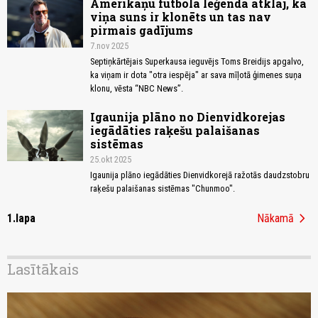
Amerikāņu futbola leģenda atklāj, ka
viņa suns ir klonēts un tas nav
pirmais gadījums
7.nov 2025
Septiņkārtējais Superkausa ieguvējs Toms Breidijs apgalvo,
ka viņam ir dota "otra iespēja" ar sava mīļotā ģimenes suņa
klonu, vēsta “NBC News”.
Igaunija plāno no Dienvidkorejas
iegādāties raķešu palaišanas
sistēmas
25.okt 2025
Igaunija plāno iegādāties Dienvidkorejā ražotās daudzstobru
raķešu palaišanas sistēmas "Chunmoo".
chevron_right
1.lapa
Nākamā
Lasītākais