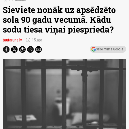
Sieviete nonāk uz apsēdzēto
sola 90 gadu vecumā. Kādu
sodu tiesa viņai piesprieda?
schedule
tautaruna.lv
15.apr
Seko mums Google