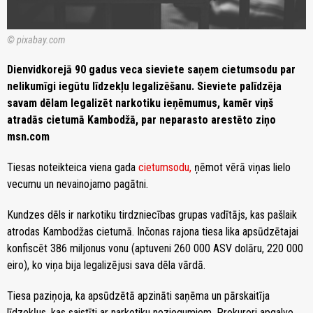
© pixabay.com
Dienvidkorejā 90 gadus veca sieviete saņem cietumsodu par
nelikumīgi iegūtu līdzekļu legalizēšanu. Sieviete palīdzēja
savam dēlam legalizēt narkotiku ieņēmumus, kamēr viņš
atradās cietumā Kambodžā, par neparasto arestēto ziņo
msn.com
Tiesas noteikteica viena gada
cietumsodu,
ņēmot vērā viņas lielo
vecumu un nevainojamo pagātni.
Kundzes dēls ir narkotiku tirdzniecības grupas vadītājs, kas pašlaik
atrodas Kambodžas cietumā. Inčonas rajona tiesa lika apsūdzētajai
konfiscēt 386 miljonus vonu (aptuveni 260 000 ASV dolāru, 220 000
eiro), ko viņa bija legalizējusi sava dēla vārdā.
Tiesa paziņoja, ka apsūdzētā apzināti saņēma un pārskaitīja
līdzekļus, kas saistīti ar narkotiku noziegumiem. Prokurori apgalvo,