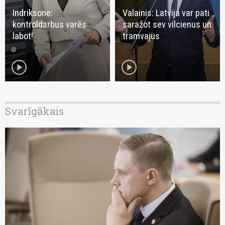
Indriksone:
Valainis: Latvija var pati
kontroldarbus varēs
saražot sev vilcienus un
labot!
tramvajus
play_circle
play_circle
Svarīgākais