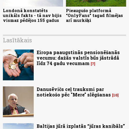
Londonā konstatēts
Pieaugušo platformā
unikāls fakts - tā nav bijis
“OnlyFans” tagad filmējas
vismaz pēdējos 155 gadus
arī murkšķi
Lasītākais
Eiropa paaugstinās pensionēšanās
vecumu: dažās valstīs būs jāstrādā
līdz 74 gadu vecumam
7
Danusēvičs ceļ trauksmi par
notiekošo pēc "Mere" slēgšanas
10
Baltijas jūrā izplatās “jūras kanibāls”