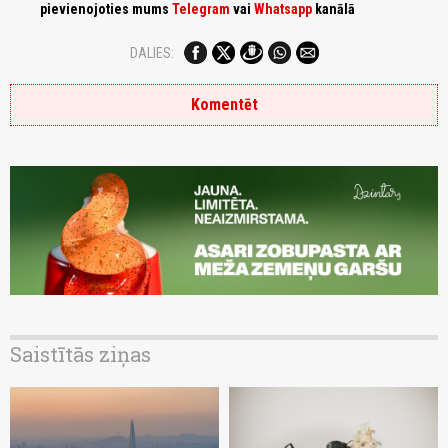
pievienojoties mums
Telegram
vai
Whatsapp
kanālā
DALIES:
Komentēt
Saistītās ziņas