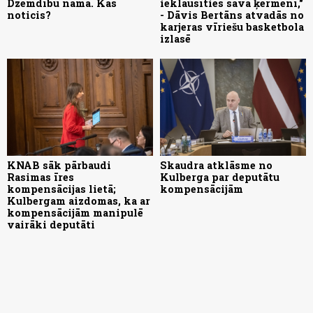
Dzemdību namā. Kas
ieklausīties savā ķermenī,"
noticis?
- Dāvis Bertāns atvadās no
karjeras vīriešu basketbola
izlasē
KNAB sāk pārbaudi
Skaudra atklāsme no
Rasimas īres
Kulberga par deputātu
kompensācijas lietā;
kompensācijām
Kulbergam aizdomas, ka ar
kompensācijām manipulē
vairāki deputāti