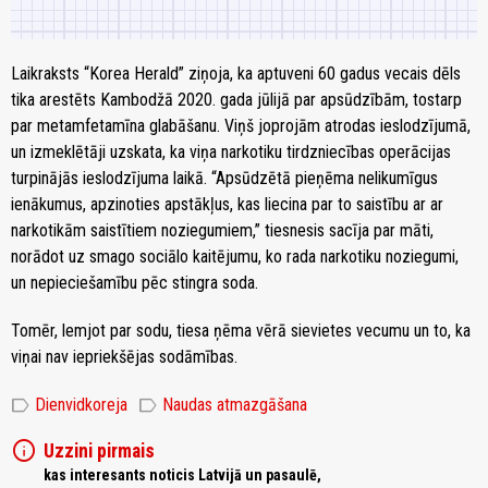
Laikraksts “Korea Herald” ziņoja, ka aptuveni 60 gadus vecais dēls
tika arestēts Kambodžā 2020. gada jūlijā par apsūdzībām, tostarp
par metamfetamīna glabāšanu. Viņš joprojām atrodas ieslodzījumā,
un izmeklētāji uzskata, ka viņa narkotiku tirdzniecības operācijas
turpinājās ieslodzījuma laikā. “Apsūdzētā pieņēma nelikumīgus
ienākumus, apzinoties apstākļus, kas liecina par to saistību ar ar
narkotikām saistītiem noziegumiem,” tiesnesis sacīja par māti,
norādot uz smago sociālo kaitējumu, ko rada narkotiku noziegumi,
un nepieciešamību pēc stingra soda.
Tomēr, lemjot par sodu, tiesa ņēma vērā sievietes vecumu un to, ka
viņai nav iepriekšējas sodāmības.
label
label
Dienvidkoreja
Naudas atmazgāšana
info
Uzzini pirmais
kas interesants noticis Latvijā un pasaulē,