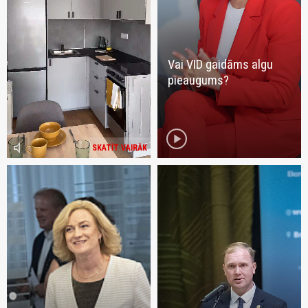
Vai VID gaidāms algu
pieaugums?
play_circle
volume_mute
SKATĪT VAIRĀK