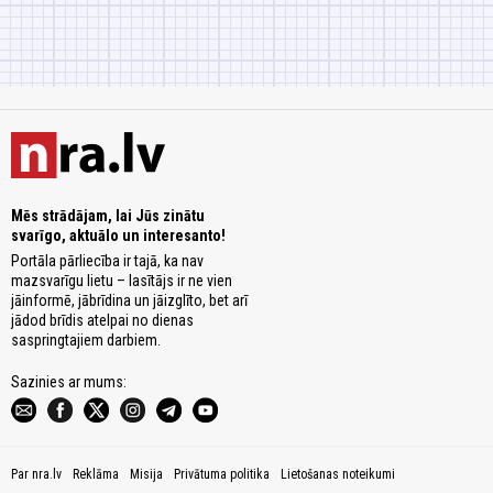
Mēs strādājam, lai Jūs zinātu
svarīgo, aktuālo un interesanto!
Portāla pārliecība ir tajā, ka nav
mazsvarīgu lietu – lasītājs ir ne vien
jāinformē, jābrīdina un jāizglīto, bet arī
jādod brīdis atelpai no dienas
saspringtajiem darbiem.
Sazinies ar mums:
Par nra.lv
Reklāma
Misija
Privātuma politika
Lietošanas noteikumi