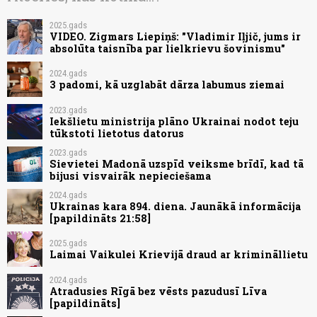
2025.gads
VIDEO. Zigmars Liepiņš: "Vladimir Iļjič, jums ir
absolūta taisnība par lielkrievu šovinismu"
2024.gads
3 padomi, kā uzglabāt dārza labumus ziemai
2023.gads
Iekšlietu ministrija plāno Ukrainai nodot teju
tūkstoti lietotus datorus
2023.gads
Sievietei Madonā uzspīd veiksme brīdī, kad tā
bijusi visvairāk nepieciešama
2024.gads
Ukrainas kara 894. diena. Jaunākā informācija
[papildināts 21:58]
2025.gads
Laimai Vaikulei Krievijā draud ar krimināllietu
2024.gads
Atradusies Rīgā bez vēsts pazudusī Līva
[papildināts]