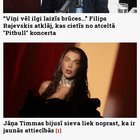
“Viņi vēl ilgi laizīs brūces...” Filips
Rajevskis atklāj, kas cietīs no atceltā
"Pitbull" koncerta
Jāņa Timmas bijusī sieva liek noprast, ka ir
jaunās attiecībās
1