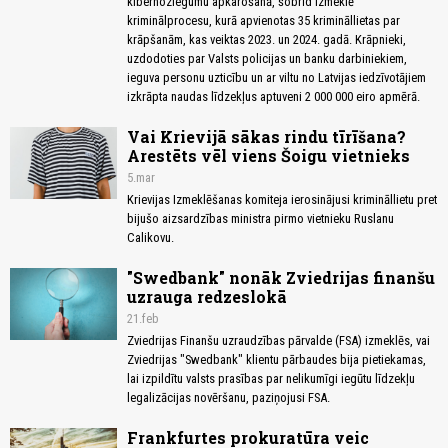
kibernoziegumu apkarošanā, šobrīd izmeklē
kriminālprocesu, kurā apvienotas 35 krimināllietas par
krāpšanām, kas veiktas 2023. un 2024. gadā. Krāpnieki,
uzdodoties par Valsts policijas un banku darbiniekiem,
ieguva personu uzticību un ar viltu no Latvijas iedzīvotājiem
izkrāpta naudas līdzekļus aptuveni 2 000 000 eiro apmērā.
Vai Krievijā sākas rindu tīrīšana?
Arestēts vēl viens Šoigu vietnieks
5.mar
Krievijas Izmeklēšanas komiteja ierosinājusi krimināllietu pret
bijušo aizsardzības ministra pirmo vietnieku Ruslanu
Calikovu.
"Swedbank" nonāk Zviedrijas finanšu
uzrauga redzeslokā
21.feb
Zviedrijas Finanšu uzraudzības pārvalde (FSA) izmeklēs, vai
Zviedrijas "Swedbank" klientu pārbaudes bija pietiekamas,
lai izpildītu valsts prasības par nelikumīgi iegūtu līdzekļu
legalizācijas novēršanu, paziņojusi FSA.
Frankfurtes prokuratūra veic