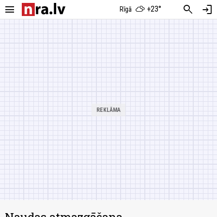
menu
search
login
+23°
Rīgā