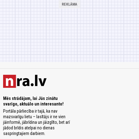
Mēs strādājam, lai Jūs zinātu
svarīgo, aktuālo un interesanto!
Portāla pārliecība ir tajā, ka nav
mazsvarīgu lietu – lasītājs ir ne vien
jāinformē, jābrīdina un jāizglīto, bet arī
jādod brīdis atelpai no dienas
saspringtajiem darbiem.