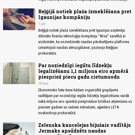
Beļģijā notiek plaša izmeklēšana pret
Igaunijas kompāniju
1.jun
Beļģijā notiek plaša izmeklēšana pret Igaunijas uzņēmēju
dibināto finanšu tehnoloģiju kompāniju "Wise" saistībā ar
aizdomām, ka noziedznieki naudas pārskaitījumu platformu
izmantojuši naudas atmazgāšanai, paziņoja Beļģijas
prokuratūra.
Par noziedzīgi iegūtu līdzekļu
legalizēšanu 1,1 miljona eiro apmērā
piespriež piecu gadu cietumsodu
18.mai
Ekonomisko lietu tiesa kādam organizētā grupējuma
vadītājam par noziedzīgi iegūtu līdzekļu legalizēšanu vairāk
nekā miljona eiro apmērā piespriedusi brīvības atņemšanu uz
pieciem gadiem un sešiem mēnešiem, aģentūra LETA
noskaidroja prokuratūrā.
Zelenska kancelejas bijušais vadītājs
Jermaks apsūdzēts naudas