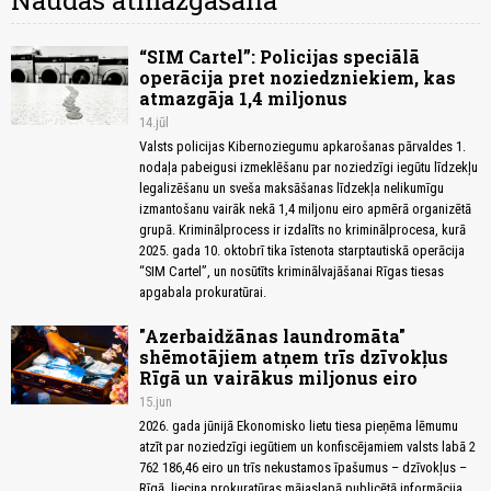
Naudas atmazgāšana
“SIM Cartel”: Policijas speciālā
operācija pret noziedzniekiem, kas
atmazgāja 1,4 miljonus
14.jūl
Valsts policijas Kibernoziegumu apkarošanas pārvaldes 1.
nodaļa pabeigusi izmeklēšanu par noziedzīgi iegūtu līdzekļu
legalizēšanu un sveša maksāšanas līdzekļa nelikumīgu
izmantošanu vairāk nekā 1,4 miljonu eiro apmērā organizētā
grupā. Kriminālprocess ir izdalīts no kriminālprocesa, kurā
2025. gada 10. oktobrī tika īstenota starptautiskā operācija
“SIM Cartel”, un nosūtīts kriminālvajāšanai Rīgas tiesas
apgabala prokuratūrai.
"Azerbaidžānas laundromāta"
shēmotājiem atņem trīs dzīvokļus
Rīgā un vairākus miljonus eiro
15.jun
2026. gada jūnijā Ekonomisko lietu tiesa pieņēma lēmumu
atzīt par noziedzīgi iegūtiem un konfiscējamiem valsts labā 2
762 186,46 eiro un trīs nekustamos īpašumus – dzīvokļus –
Rīgā, liecina prokuratūras mājaslapā publicētā informācija.