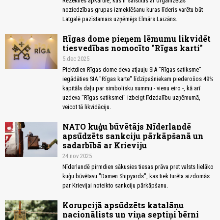
Rēzeknes apkārtnē, kas ir saistītas ar organizētās
noziedzības grupas izmeklēšanu kuras līderis varētu būt
Latgalē pazīstamais uzņēmējs Elmārs Laizāns.
Rīgas dome pieņem lēmumu likvidēt
tiesvedības nomocīto "Rīgas karti"
5.dec 2025
Piektdien Rīgas dome deva atļauju SIA "Rīgas satiksme"
iegādāties SIA "Rīgas karte" līdzīpašniekam piederošos 49%
kapitāla daļu par simbolisku summu - vienu eiro -, kā arī
uzdeva "Rīgas satiksmei" izbeigt līdzdalību uzņēmumā,
veicot tā likvidāciju.
NATO kuģu būvētājs Nīderlandē
apsūdzēts sankciju pārkāpšanā un
sadarbībā ar Krieviju
24.nov 2025
Nīderlandē pirmdien sākusies tiesas prāva pret valsts lielāko
kuģu būvētavu "Damen Shipyards", kas tiek turēta aizdomās
par Krievijai noteikto sankciju pārkāpšanu.
Korupcijā apsūdzēts katalāņu
nacionālists un viņa septiņi bērni