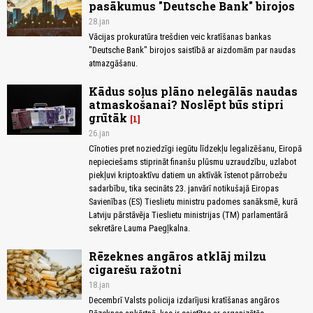
pasākumus "Deutsche Bank" birojos
28.jan
Vācijas prokuratūra trešdien veic kratīšanas bankas
"Deutsche Bank" birojos saistībā ar aizdomām par naudas
atmazgāšanu.
Kādus soļus plāno nelegālās naudas
atmaskošanai? Noslēpt būs stipri
grūtāk
1
26.jan
Cīnoties pret noziedzīgi iegūtu līdzekļu legalizēšanu, Eiropā
nepieciešams stiprināt finanšu plūsmu uzraudzību, uzlabot
piekļuvi kriptoaktīvu datiem un aktīvāk īstenot pārrobežu
sadarbību, tika secināts 23. janvārī notikušajā Eiropas
Savienības (ES) Tieslietu ministru padomes sanāksmē, kurā
Latviju pārstāvēja Tieslietu ministrijas (TM) parlamentārā
sekretāre Lauma Paegļkalna.
Rēzeknes angāros atklāj milzu
cigarešu ražotni
18.jan
Decembrī Valsts policija izdarījusi kratīšanas angāros