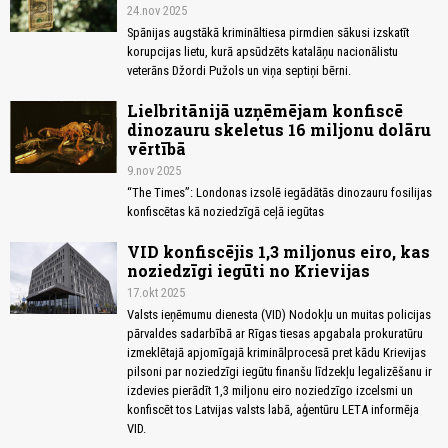
24.nov 2025
Spānijas augstākā krimināltiesa pirmdien sākusi izskatīt
korupcijas lietu, kurā apsūdzēts katalāņu nacionālistu
veterāns Džordi Pužols un viņa septiņi bērni.
Lielbritānijā uzņēmējam konfiscē
dinozauru skeletus 16 miljonu dolāru
vērtībā
9.nov 2025
“The Times”: Londonas izsolē iegādātās dinozauru fosilijas
konfiscētas kā noziedzīgā ceļā iegūtas
VID konfiscējis 1,3 miljonus eiro, kas
noziedzīgi iegūti no Krievijas
17.okt 2025
Valsts ieņēmumu dienesta (VID) Nodokļu un muitas policijas
pārvaldes sadarbībā ar Rīgas tiesas apgabala prokuratūru
izmeklētajā apjomīgajā kriminālprocesā pret kādu Krievijas
pilsoni par noziedzīgi iegūtu finanšu līdzekļu legalizēšanu ir
izdevies pierādīt 1,3 miljonu eiro noziedzīgo izcelsmi un
konfiscēt tos Latvijas valsts labā, aģentūru LETA informēja
VID.