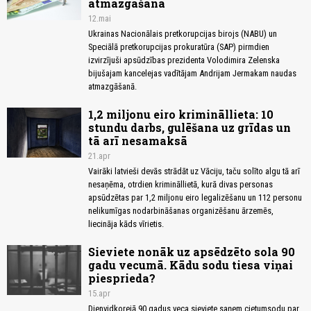
atmazgāšanā
12.mai
Ukrainas Nacionālais pretkorupcijas birojs (NABU) un
Speciālā pretkorupcijas prokuratūra (SAP) pirmdien
izvirzījuši apsūdzības prezidenta Volodimira Zelenska
bijušajam kancelejas vadītājam Andrijam Jermakam naudas
atmazgāšanā.
1,2 miljonu eiro krimināllieta: 10
stundu darbs, gulēšana uz grīdas un
tā arī nesamaksā
21.apr
Vairāki latvieši devās strādāt uz Vāciju, taču solīto algu tā arī
nesaņēma, otrdien krimināllietā, kurā divas personas
apsūdzētas par 1,2 miljonu eiro legalizēšanu un 112 personu
nelikumīgas nodarbināšanas organizēšanu ārzemēs,
liecināja kāds vīrietis.
Sieviete nonāk uz apsēdzēto sola 90
gadu vecumā. Kādu sodu tiesa viņai
piesprieda?
15.apr
Dienvidkorejā 90 gadus veca sieviete saņem cietumsodu par