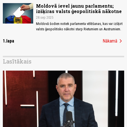
Moldovā ievel jaunu parlamentu;
izšķiras valsts ģeopolitiskā nākotne
28.sep 2025
Moldovā šodien notiek parlamenta vēlēšanas, kas var izšķirt
valsts ģeopolitisko nākotni starp Rietumiem un Austrumiem.
chevron_right
1.lapa
Nākamā
Lasītākais