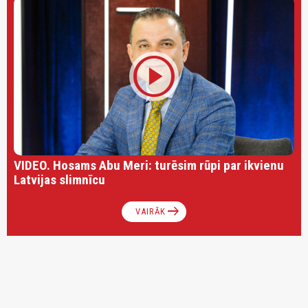
play_circle
VIDEO. Hosams Abu Meri: turēsim rūpi par ikvienu
Latvijas slimnīcu
arrow_right_alt
VAIRĀK