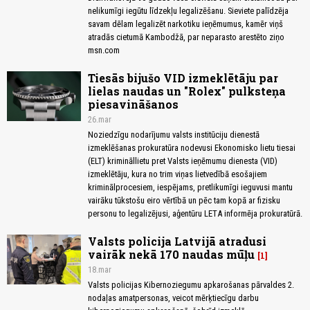
nelikumīgi iegūtu līdzekļu legalizēšanu. Sieviete palīdzēja
savam dēlam legalizēt narkotiku ieņēmumus, kamēr viņš
atradās cietumā Kambodžā, par neparasto arestēto ziņo
msn.com
Tiesās bijušo VID izmeklētāju par
lielas naudas un "Rolex" pulksteņa
piesavināšanos
26.mar
Noziedzīgu nodarījumu valsts institūciju dienestā
izmeklēšanas prokuratūra nodevusi Ekonomisko lietu tiesai
(ELT) krimināllietu pret Valsts ieņēmumu dienesta (VID)
izmeklētāju, kura no trim viņas lietvedībā esošajiem
kriminālprocesiem, iespējams, pretlikumīgi ieguvusi mantu
vairāku tūkstošu eiro vērtībā un pēc tam kopā ar fizisku
personu to legalizējusi, aģentūru LETA informēja prokuratūrā.
Valsts policija Latvijā atradusi
vairāk nekā 170 naudas mūļu
1
18.mar
Valsts policijas Kibernoziegumu apkarošanas pārvaldes 2.
nodaļas amatpersonas, veicot mērķtiecīgu darbu