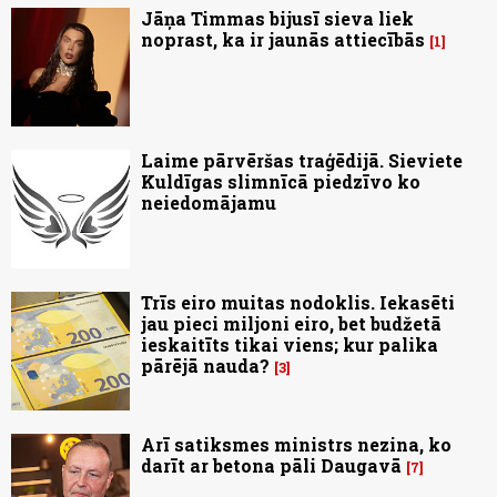
Jāņa Timmas bijusī sieva liek
noprast, ka ir jaunās attiecībās
1
Laime pārvēršas traģēdijā. Sieviete
Kuldīgas slimnīcā piedzīvo ko
neiedomājamu
Trīs eiro muitas nodoklis. Iekasēti
jau pieci miljoni eiro, bet budžetā
ieskaitīts tikai viens; kur palika
pārējā nauda?
3
Arī satiksmes ministrs nezina, ko
darīt ar betona pāli Daugavā
7