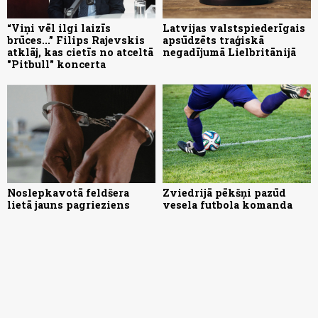
“Viņi vēl ilgi laizīs
Latvijas valstspiederīgais
brūces...” Filips Rajevskis
apsūdzēts traģiskā
atklāj, kas cietīs no atceltā
negadījumā Lielbritānijā
"Pitbull" koncerta
Noslepkavotā feldšera
Zviedrijā pēkšņi pazūd
lietā jauns pagrieziens
vesela futbola komanda