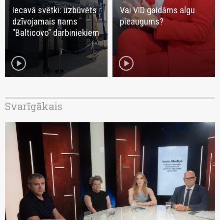
Iecavā svētki: uzbūvēts
Vai VID gaidāms algu
dzīvojamais nams
pieaugums?
"Balticovo" darbiniekiem
play_circle
play_circle
Svarīgākais