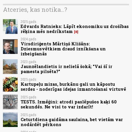
Atceries, kas notika...?
2025.gads
Edvards Ratnieks: Lāpīt ekonomiku uz drošības
rēķina mēs nedrīkstam
8
2024.gads
Virsdiriģents Mārtiņš Klišāns:
Dziesmusvētkiem draud iznīkšana un
izbeigšanās
2023.gads
Jaunzēlandietis ir nelielā šokā; "Vai šī ir
pamesta pilsēta?"
2025.gads
Kartupeļu mizas, burkānu gali un kāpostu
serdes - noderīgas idejas izmantošanai virtuvē
2025.gads
TESTS. Izmēģini: atrodi paslēpušos kaķi 60
sekundēs. Ne visi to var izdarīt!
2025.gads
Ceturtdiena gaidāma saulaina, bet vietām var
nodārdēt pērkons