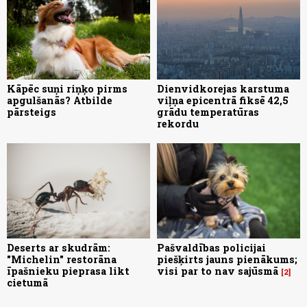
Kāpēc suņi riņķo pirms
Dienvidkorejas karstuma
apgulšanās? Atbilde
viļņa epicentrā fiksē 42,5
pārsteigs
grādu temperatūras
rekordu
Deserts ar skudrām:
Pašvaldības policijai
"Michelin" restorāna
piešķirts jauns pienākums;
īpašnieku pieprasa likt
visi par to nav sajūsmā
2
cietumā