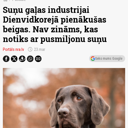
Suņu gaļas industrijai
Dienvidkorejā pienākušas
beigas. Nav zināms, kas
notiks ar pusmiljonu suņu
schedule
Portāls nra.lv
23.mar
Seko mums Google