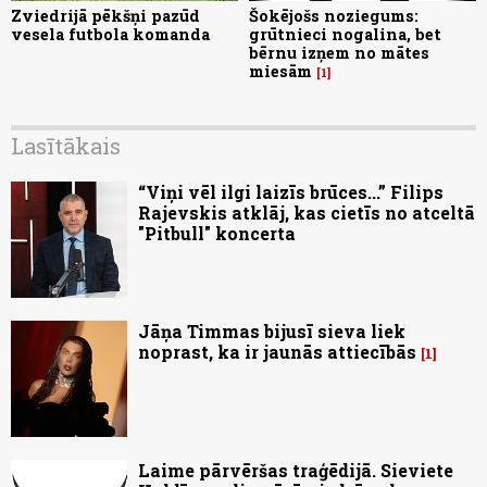
Zviedrijā pēkšņi pazūd
Šokējošs noziegums:
vesela futbola komanda
grūtnieci nogalina, bet
bērnu izņem no mātes
miesām
1
Lasītākais
“Viņi vēl ilgi laizīs brūces...” Filips
Rajevskis atklāj, kas cietīs no atceltā
"Pitbull" koncerta
Jāņa Timmas bijusī sieva liek
noprast, ka ir jaunās attiecībās
1
Laime pārvēršas traģēdijā. Sieviete