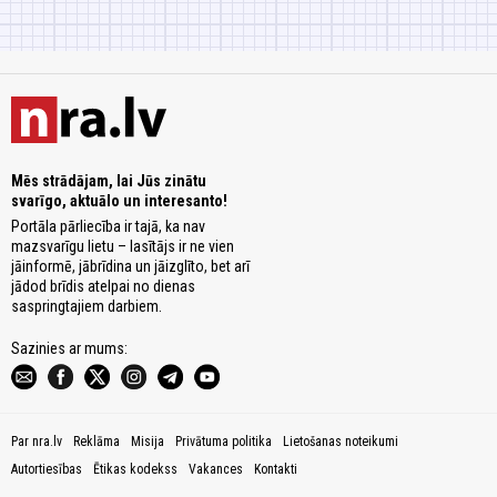
Mēs strādājam, lai Jūs zinātu
svarīgo, aktuālo un interesanto!
Portāla pārliecība ir tajā, ka nav
mazsvarīgu lietu – lasītājs ir ne vien
jāinformē, jābrīdina un jāizglīto, bet arī
jādod brīdis atelpai no dienas
saspringtajiem darbiem.
Sazinies ar mums:
Par nra.lv
Reklāma
Misija
Privātuma politika
Lietošanas noteikumi
Autortiesības
Ētikas kodekss
Vakances
Kontakti