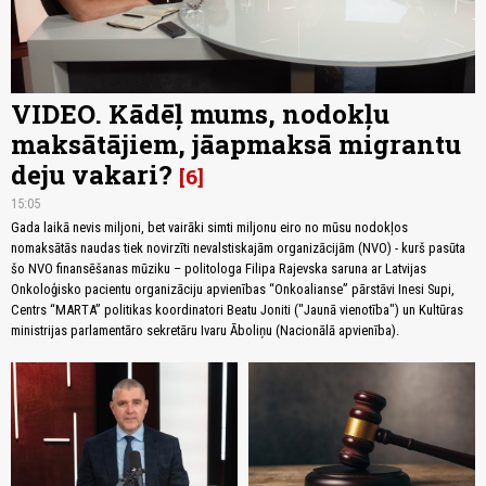
VIDEO. Kādēļ mums, nodokļu
maksātājiem, jāapmaksā migrantu
deju vakari?
6
15:05
Gada laikā nevis miljoni, bet vairāki simti miljonu eiro no mūsu nodokļos
nomaksātās naudas tiek novirzīti nevalstiskajām organizācijām (NVO) - kurš pasūta
šo NVO finansēšanas mūziku – politologa Filipa Rajevska saruna ar Latvijas
Onkoloģisko pacientu organizāciju apvienības “Onkoalianse” pārstāvi Inesi Supi,
Centrs “MARTA” politikas koordinatori Beatu Joniti ("Jaunā vienotība") un Kultūras
ministrijas parlamentāro sekretāru Ivaru Āboliņu (Nacionālā apvienība).