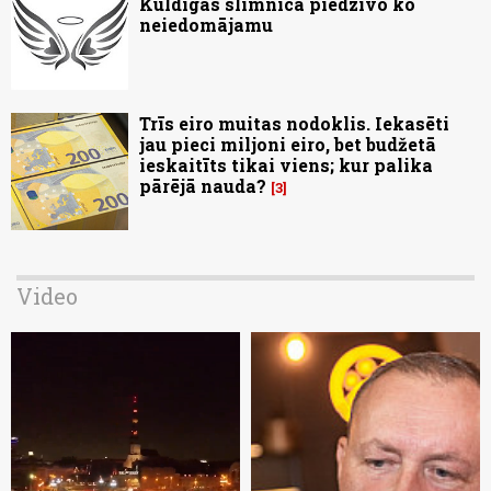
Kuldīgas slimnīcā piedzīvo ko
neiedomājamu
Trīs eiro muitas nodoklis. Iekasēti
jau pieci miljoni eiro, bet budžetā
ieskaitīts tikai viens; kur palika
pārējā nauda?
3
Video