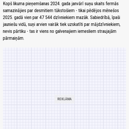
Kopš likuma pieņemšanas 2024. gada janvārī suņu skaits fermās
samazinājies par desmitiem tūkstošiem - tikai pēdējos mēnešos
2025. gadā vien par 47 544 dzīvniekiem mazāk. Sabiedrībā, īpaši
jauniešu vidū, suņi arvien vairāk tiek uzskatīti par mājdzīvniekiem,
nevis pārtiku - tas ir viens no galvenajiem iemesliem straujajām
pārmaiņām.