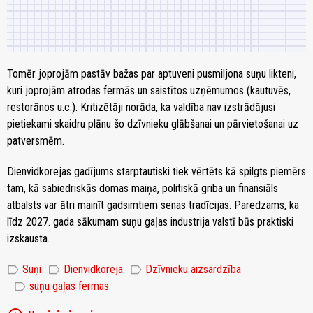
Tomēr joprojām pastāv bažas par aptuveni pusmiljona suņu likteni,
kuri joprojām atrodas fermās un saistītos uzņēmumos (kautuvēs,
restorānos u.c.). Kritizētāji norāda, ka valdība nav izstrādājusi
pietiekami skaidru plānu šo dzīvnieku glābšanai un pārvietošanai uz
patversmēm.
Dienvidkorejas gadījums starptautiski tiek vērtēts kā spilgts piemērs
tam, kā sabiedriskās domas maiņa, politiskā griba un finansiāls
atbalsts var ātri mainīt gadsimtiem senas tradīcijas. Paredzams, ka
līdz 2027. gada sākumam suņu gaļas industrija valstī būs praktiski
izskausta.
label
label
label
Suņi
Dienvidkoreja
Dzīvnieku aizsardzība
label
suņu gaļas fermas