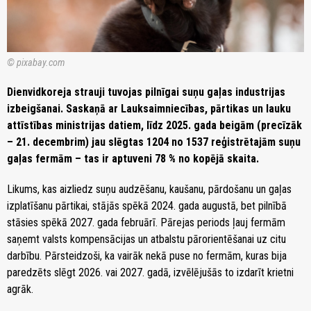
© pixabay.com
Dienvidkoreja strauji tuvojas pilnīgai suņu gaļas industrijas
izbeigšanai. Saskaņā ar Lauksaimniecības, pārtikas un lauku
attīstības ministrijas datiem, līdz 2025. gada beigām (precīzāk
– 21. decembrim) jau slēgtas 1204 no 1537 reģistrētajām suņu
gaļas fermām – tas ir aptuveni 78 % no kopējā skaita.
Likums, kas aizliedz suņu audzēšanu, kaušanu, pārdošanu un gaļas
izplatīšanu pārtikai, stājās spēkā 2024. gada augustā, bet pilnībā
stāsies spēkā 2027. gada februārī. Pārejas periods ļauj fermām
saņemt valsts kompensācijas un atbalstu pārorientēšanai uz citu
darbību. Pārsteidzoši, ka vairāk nekā puse no fermām, kuras bija
paredzēts slēgt 2026. vai 2027. gadā, izvēlējušās to izdarīt krietni
agrāk.