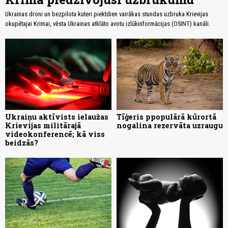
Ukrainas droni un bezpilota kuteri piektdien vairākas stundas uzbruka Krievijas
okupētajai Krimai, vēsta Ukrainas atklāto avotu izlūkinformācijas (OSINT) kanāli.
Ukraiņu aktīvists ielaužas
Tīģeris ppopulārā kūrortā
Krievijas militārajā
nogalina rezervāta uzraugu
videokonferencē; kā viss
beidzās?