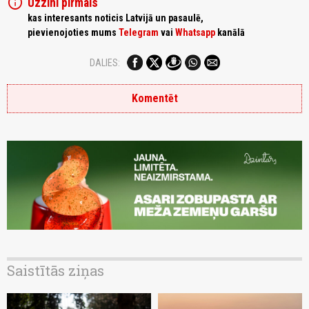
info
Uzzini pirmais
kas interesants noticis Latvijā un pasaulē,
pievienojoties mums
Telegram
vai
Whatsapp
kanālā
DALIES:
Komentēt
Saistītās ziņas