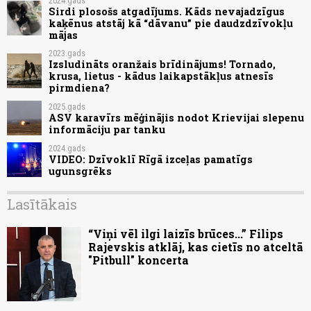
2024.gads
Sirdi plosošs atgadījums. Kāds nevajadzīgus
kaķēnus atstāj kā “dāvanu” pie daudzdzīvokļu
mājas
2023.gads
Izsludināts oranžais brīdinājums! Tornado,
krusa, lietus - kādus laikapstākļus atnesīs
pirmdiena?
2025.gads
ASV karavīrs mēģinājis nodot Krievijai slepenu
informāciju par tanku
2024.gads
VIDEO: Dzīvoklī Rīgā izceļas pamatīgs
ugunsgrēks
Lasītākais
“Viņi vēl ilgi laizīs brūces...” Filips
Rajevskis atklāj, kas cietīs no atceltā
"Pitbull" koncerta