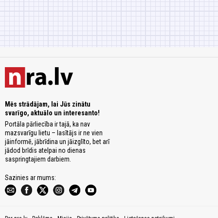
Mēs strādājam, lai Jūs zinātu
svarīgo, aktuālo un interesanto!
Portāla pārliecība ir tajā, ka nav
mazsvarīgu lietu – lasītājs ir ne vien
jāinformē, jābrīdina un jāizglīto, bet arī
jādod brīdis atelpai no dienas
saspringtajiem darbiem.
Sazinies ar mums: