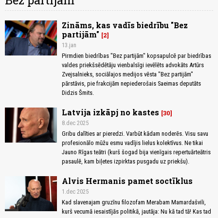
Bez partijām
Zināms, kas vadīs biedrību "Bez
partijām"
2
13.jan
Pirmdien biedrības "Bez partijām" kopsapulcē par biedrības
valdes priekšsēdētāju vienbalsīgi ievēlēts advokāts Artūrs
Zvejsalnieks, sociālajos medijos vēsta "Bez partijām"
pārstāvis, pie frakcijām nepiederošais Saeimas deputāts
Didzis Šmits.
Latvija izkāpj no kastes
30
8.dec 2025
Gribu dalīties ar pieredzi. Varbūt kādam noderēs. Visu savu
profesionālo mūžu esmu vadījis lielus kolektīvus. Ne tikai
Jauno Rīgas teātri (kurš šogad bija vienīgais repertuārteātris
pasaulē, kam biļetes izpirktas pusgadu uz priekšu).
Alvis Hermanis pamet soctīklus
1.dec 2025
Kad slavenajam gruzīnu filozofam Merabam Mamardašvili,
kurš vecumā iesaistījās politikā, jautāja: Nu kā tad tā! Kas tad