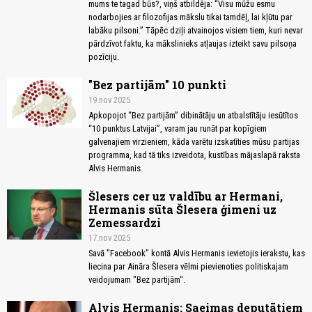
mums te tagad būs?, viņš atbildēja: “Visu mūžu esmu
nodarbojies ar filozofijas mākslu tikai tamdēļ, lai kļūtu par
labāku pilsoni.” Tāpēc dziļi atvainojos visiem tiem, kuri nevar
pārdzīvot faktu, ka mākslinieks atļaujas izteikt savu pilsoņa
pozīciju.
"Bez partijām" 10 punkti
19.nov 2025
Apkopojot “Bez partijām” dibinātāju un atbalstītāju iesūtītos
“10 punktus Latvijai”, varam jau runāt par kopīgiem
galvenajiem virzieniem, kāda varētu izskatīties mūsu partijas
programma, kad tā tiks izveidota, kustības mājaslapā raksta
Alvis Hermanis.
Šlesers cer uz valdību ar Hermani,
Hermanis sūta Šlesera ģimeni uz
Zemessardzi
17.nov 2025
Savā "Facebook" kontā Alvis Hermanis ievietojis ierakstu, kas
liecina par Aināra Šlesera vēlmi pievienoties politiskajam
veidojumam "Bez partijām".
Alvis Hermanis: Saeimas deputātiem