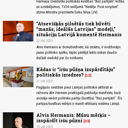
Hermaņa izveidotās politiskās kustības “Bez partijām” kritiku
un uzstādījumus, TV24 raidījumā “Nedēļa. Post scriptum”
atzina Ministru prezidente Evika Siliņa (JV).
"Atsevišķās pilsētās tiek būvēti
“mazās, ideālās Latvijas” modeļi,"
situāciju Latvijā komentē Hermanis
22.okt 2025
Alvis Hermanis ar domubiedriem, kā zināms, ir nodibinājis
jaunu politisko spēku, tāpēc pēdējā laikā izskan daudzi
dažādi viedokļi par šo notikumu.
Kādas ir “iršu pūžņa izspārdītāju”
politiskās izredzes?
12
21.okt 2025
Pagājušo sestdien pieci Latvijas politiskie aktīvisti ar
režisoru Alvi Hermani priekšgalā publicēja manifestu, kurā
aicināja veidot politisku partiju (kustību) “Bez partijām”. Šīs
partijas/kustības mērķis ir mainīt vēlēšanu sistēmu Latvijā.
Alvis Hermanis: Mūsu mērķis –
izspārdīt iršu pūzni
23
19.okt 2025