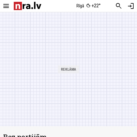
menu
search
login
+22°
Rīgā