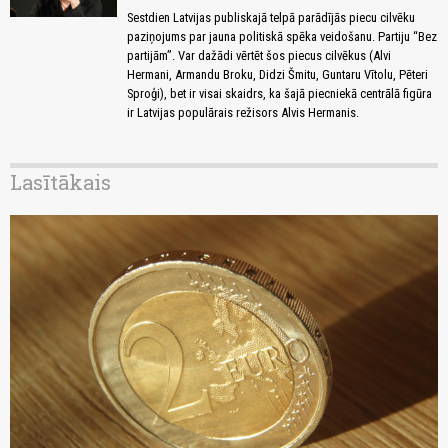
Sestdien Latvijas publiskajā telpā parādījās piecu cilvēku
paziņojums par jauna politiskā spēka veidošanu. Partiju “Bez
partijām”. Var dažādi vērtēt šos piecus cilvēkus (Alvi
Hermani, Armandu Broku, Didzi Šmitu, Guntaru Vītolu, Pēteri
Sproģi), bet ir visai skaidrs, ka šajā piecniekā centrālā figūra
ir Latvijas populārais režisors Alvis Hermanis.
Lasītākais