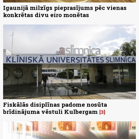
Igaunijā milzīgs pieprasījums pēc vienas
konkrētas divu eiro monētas
Fiskālās disiplīnas padome nosūta
brīdinājuma vēstuli Kulbergam
3