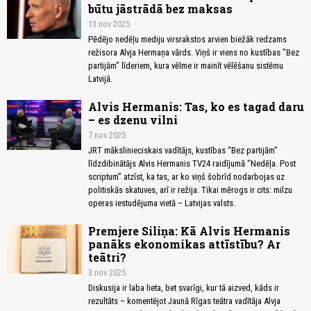
būtu jāstrādā bez maksas
13.nov 2025
Pēdējo nedēļu mediju virsrakstos arvien biežāk redzams
režisora Alvja Hermaņa vārds. Viņš ir viens no kustības "Bez
partijām" līderiem, kura vēlme ir mainīt vēlēšanu sistēmu
Latvijā.
Alvis Hermanis: Tas, ko es tagad daru
– es dzenu vilni
7.nov 2025
JRT mākslinieciskais vadītājs, kustības “Bez partijām”
līdzdibinātājs Alvis Hermanis TV24 raidījumā “Nedēļa. Post
scriptum” atzīst, ka tas, ar ko viņš šobrīd nodarbojas uz
politiskās skatuves, arī ir režija. Tikai mērogs ir cits: milzu
operas iestudējuma vietā – Latvijas valsts.
Premjere Siliņa: Kā Alvis Hermanis
panāks ekonomikas attīstību? Ar
teātri?
3.nov 2025
Diskusija ir laba lieta, bet svarīgi, kur tā aizved, kāds ir
rezultāts – komentējot Jaunā Rīgas teātra vadītāja Alvja