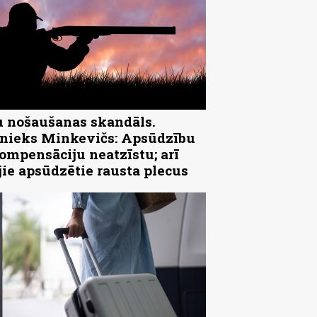
 nošaušanas skandāls.
ieks Minkevičs: Apsūdzību
ompensāciju neatzīstu; arī
jie apsūdzētie rausta plecus