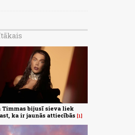
ītākais
 Timmas bijusī sieva liek
ast, ka ir jaunās attiecībās
1