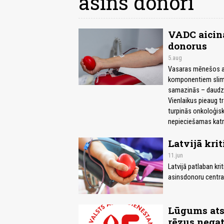
asins donori
VADC aicina
donorus
5.aug
Vasaras mēnešos asi
komponentiem slimn
samazinās – daudzi 
Vienlaikus pieaug t
turpinās onkoloģisk
nepieciešamas katr
Latvijā kri
11.jun
Latvijā patlaban kri
asinsdonoru centra
Lūgums atsa
rēzus nega