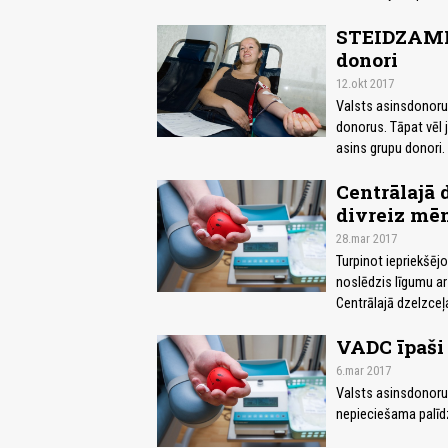
STEIDZAMI!
donori
12.okt 2017
Valsts asinsdonoru 
donorus. Tāpat vēl 
asins grupu donori.
Centrālajā d
divreiz mē
28.mar 2017
Turpinot iepriekšēj
noslēdzis līgumu a
Centrālajā dzelzceļ
VADC īpaši
6.mar 2017
Valsts asinsdonoru 
nepieciešama palīdz