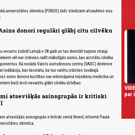
iskā universitātes slimnīca (PSKUS) lūdz steidzami atsaukties visu
.
Asins donori regulāri glābj citu cilvēku
 vecums šobrīd Latvijā ir 38 gadi un tas diemžēl turpina strauji
niekiem vēl nav izdevies radīt mākslīgās asinis, kas aizstātu cilvēka
ponentus. Kā norāda Valsts asinsdonoru centra (VADC) direktore
rī indikāciju, kas liecinātu, ka tas varētu izdoties tuvākajā
bez asins donoru kustības nav iedomājama mūsdienu medicīna un
iem bieži ārsti nevarētu glābt cilvēku dzīvības.
VIDE
par 
mi atsevišķās asinsgrupās ir kritiski
ī
umi atsevišķās asinsgrupās ir kritiski zemā līmenī, informē Paula
iversitātes slimnīca.