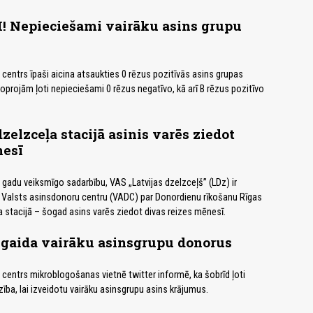
 Nepieciešami vairāku asins grupu
centrs īpaši aicina atsaukties 0 rēzus pozitīvās asins grupas
joprojām ļoti nepieciešami 0 rēzus negatīvo, kā arī B rēzus pozitīvo
zelzceļa stacijā asinis varēs ziedot
nesī
o gadu veiksmīgo sadarbību, VAS „Latvijas dzelzceļš” (LDz) ir
r Valsts asinsdonoru centru (VADC) par Donordienu rīkošanu Rīgas
a stacijā – šogad asins varēs ziedot divas reizes mēnesī.
 gaida vairāku asinsgrupu donorus
centrs mikroblogošanas vietnē twitter informē, ka šobrīd ļoti
ība, lai izveidotu vairāku asinsgrupu asins krājumus.