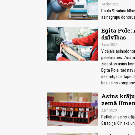
14.dec 2021
Paula Stradiņa klīn
asinsgrupu donorus
Egita Pole: 
dzīvības
4.nov 2021
Vidējais asinsdonoru
palielināties. Zināt
ziedotos asins kom
Egita Pole, tad nav a
desmitgadē, tāpēc 
bez asins komponent
Asins krāju
zemā līmen
2.jun 2020
Patlaban asins krāj
Stradiņa Klīniskā un