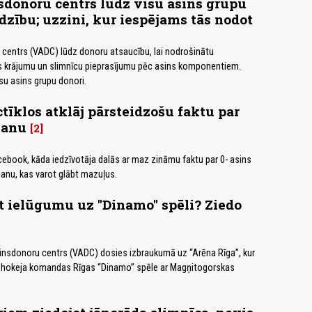
sdonoru centrs lūdz visu asins grupu
dzību; uzzini, kur iespējams tās nodot
 centrs (VADC) lūdz donoru atsaucību, lai nodrošinātu
 krājumu un slimnīcu pieprasījumu pēc asins komponentiem.
visu asins grupu donori.
ctīklos atklāj pārsteidzošu faktu par
šanu
2
cebook, kāda iedzīvotāja dalās ar maz zināmu faktu par 0- asins
anu, kas varot glābt mazuļus.
t ielūgumu uz "Dinamo" spēli? Ziedo
sinsdonoru centrs (VADC) dosies izbraukumā uz “Arēna Rīga”, kur
s hokeja komandas Rīgas “Dinamo” spēle ar Magņitogorskas