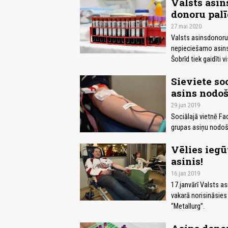
Valsts asin
donoru palī
27.mai 2020
Valsts asinsdonoru
nepieciešamo asins
Šobrīd tiek gaidīti 
Sieviete so
asins nodo
29.jun 2019
Sociālajā vietnē Fa
grupas asiņu nodoš
Vēlies iegū
asinis!
16.jan 2019
17.janvārī Valsts a
vakarā norisināsie
“Metallurg”.