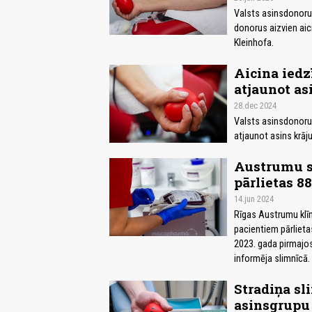
Valsts asinsdonoru 
donorus aizvien aic
Kleinhofa.
Aicina iedz
atjaunot as
28.dec 2024
Valsts asinsdonoru 
atjaunot asins krāj
Austrumu sl
pārlietas 
14.jun 2024
Rīgas Austrumu klīn
pacientiem pārlieta
2023. gada pirmajos
informēja slimnīcā.
Stradiņa sl
asinsgrupu