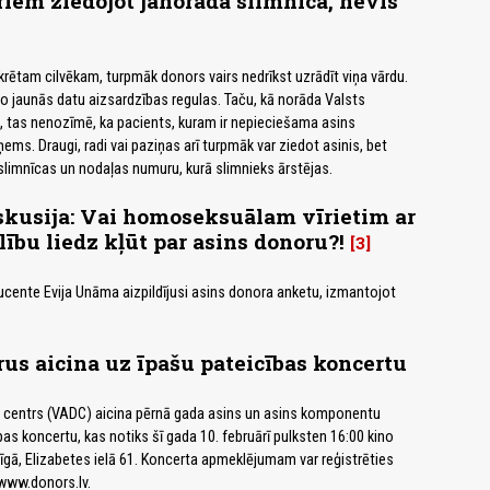
iem ziedojot jānorāda slimnīca, nevis
krētam cilvēkam, turpmāk donors vairs nedrīkst uzrādīt viņa vārdu.
 no jaunās datu aizsardzības regulas. Taču, kā norāda Valsts
 tas nenozīmē, ka pacients, kuram ir nepieciešama asins
ems. Draugi, radi vai paziņas arī turpmāk var ziedot asinis, bet
limnīcas un nodaļas numuru, kurā slimnieks ārstējas.
skusija: Vai homoseksuālam vīrietim ar
lību liedz kļūt par asins donoru?!
3
ucente Evija Unāma aizpildījusi asins donora anketu, izmantojot
us aicina uz īpašu pateicības koncertu
 centrs (VADC) aicina pērnā gada asins un asins komponentu
as koncertu, kas notiks šī gada 10. februārī pulksten 16:00 kino
īgā, Elizabetes ielā 61. Koncerta apmeklējumam var reģistrēties
www.donors.lv.