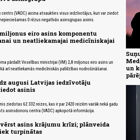
centrs (VADC) aicina atsaukties visus iedzīvotājus, kuri var ziedot
i nepieciešamas 0 rēzus negatīvās asinsgrupas asinis.
 miljonus eiro asins komponentu
nai un neatliekamajai medicīniskajai
Suņu
Medn
ma pārdalīt Veselības ministrijai (VM) 2,8 miljonus eiro asins un
un k
kā arī neatliekamās medicīniskās palīdzības nodrošināšanai.
pārē
z augusi Latvijas iedzīvotāju
iedot asinis
inis ziedotas 62 332 reizes, kas ir par 2420 reizēm vairāk nekā gadu
alsts asinsdonoru centra (VADC) apkopotā informācija.
vērst asins krājumu krīzi; plānveida
tiek turpinātas