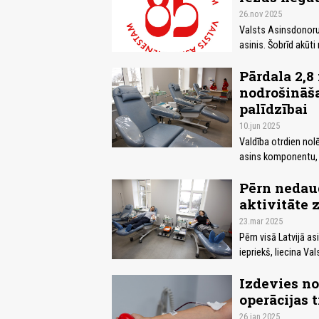
26.nov 2025
Valsts Asinsdonoru 
asinis. Šobrīd akūt
Pārdala 2,8
nodrošināša
palīdzībai
10.jun 2025
Valdība otrdien nolē
asins komponentu, 
Pērn nedaud
aktivitāte z
23.mar 2025
Pērn visā Latvijā as
iepriekš, liecina V
Izdevies no
operācijas 
26.jan 2025