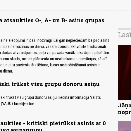
 atsaukties O-, A- un B- asins grupas
Las
ns ziedojumi ir īpaši nozīmīgi. Lai gan nepieciešamība pēc asins
īcās nemazinās ne dienu, vasarā donoru aktivitāte tradicionāli
dodas atvaļinājumos, ceļo vai pavada vairāk laika ārpus pilsētām.
raumu skaits, notiek plānveida un neatliekamas operācijas, kā arī
o un citu pacientu ārstēšana, kuras nodrošināšanai asinis ir
u dienu.
tiski trūkst visu grupu donoru asiņu
tiski trūkst visu grupu donoru asiņu, liecina informācija Valsts
 (VADC) tīmekļvietnē.
Jāņa
nopr
ukties - kritiski pietrūkst asinis ar 0
tīvo asinsgrupu