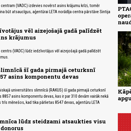
centram (VADC) izdevies novērst asins krājumu krīzi, tomēr
PTAC
ina būt atsaucīgus, aģentūrai LETA norādīja centra pārstāve Sintija
oper
naud
īvotājus vēl aizejošajā gadā palīdzēt
ins krājumus
centrs (VADC) lūdz iedzīvotājus vēl aizejošajā gadā palīdzēt
umus.
imnīcā šī gada pirmajā ceturksnī
8857 asins komponentu devas
iskajā universitātes slimnīcā (RAKUS) šī gada pirmajā ceturksnī
Kāpē
s 8857 asins komponentu devas, kas ir par 310 devām vairāk nekā
apgu
 trīs mēnešos, kad tika pārlietas 8547 devas, aģentūru LETA
imnīca lūdz steidzami atsaukties visu
 donorus