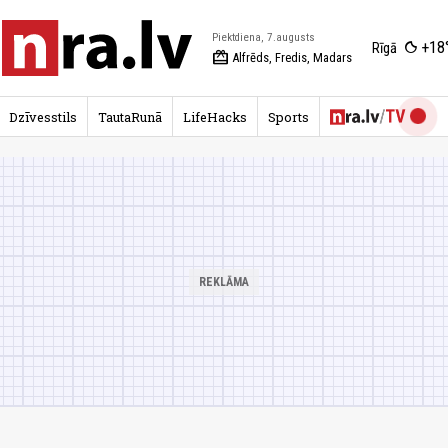
Piektdiena, 7.augusts
+18
Rīgā
redeem
Alfrēds, Fredis, Madars
Dzīvesstils
TautaRunā
LifeHacks
Sports