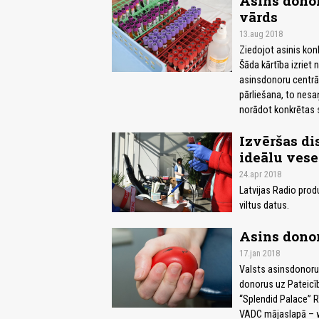
Asins donor
vārds
13.aug 2018
Ziedojot asinis kon
Šāda kārtība izriet
asinsdonoru centrā,
pārliešana, to nesaņ
norādot konkrētas s
Izvēršas di
ideālu vese
24.apr 2018
Latvijas Radio prod
viltus datus.
Asins donor
17.jan 2018
Valsts asinsdonoru
donorus uz Pateicīb
“Splendid Palace” R
VADC mājaslapā – 