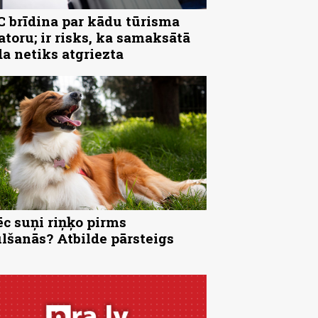
 brīdina par kādu tūrisma
atoru; ir risks, ka samaksātā
a netiks atgriezta
c suņi riņķo pirms
lšanās? Atbilde pārsteigs