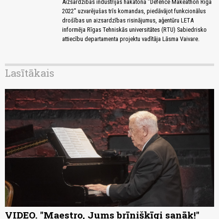
Aizsardzības industrijas hakatonā "Defence Makeathon Riga
2022" uzvarējušas trīs komandas, piedāvājot funkcionālus
drošības un aizsardzības risinājumus, aģentūru LETA
informēja Rīgas Tehniskās universitātes (RTU) Sabiedrisko
attiecību departamenta projektu vadītāja Lāsma Vaivare.
Lasītākais
VIDEO. "Maestro, Jums brīnišķīgi sanāk!"