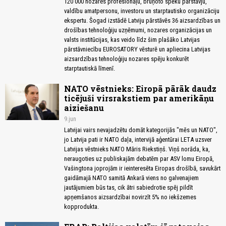
120 000 nozares profesionāļu, bruņoto spēku pārstāvju,
valdību amatpersonu, investoru un starptautisko organizāciju
ekspertu. Šogad izstādē Latviju pārstāvēs 36 aizsardzības un
drošības tehnoloģiju uzņēmumi, nozares organizācijas un
valsts institūcijas, kas veido līdz šim plašāko Latvijas
pārstāvniecību EUROSATORY vēsturē un apliecina Latvijas
aizsardzības tehnoloģiju nozares spēju konkurēt
starptautiskā līmenī.
NATO vēstnieks: Eiropā pārāk daudz
ticējuši virsrakstiem par amerikāņu
aiziešanu
9.jun
Latvijai vairs nevajadzētu domāt kategorijās "mēs un NATO",
jo Latvija pati ir NATO daļa, intervijā aģentūrai LETA uzsver
Latvijas vēstnieks NATO Māris Riekstiņš. Viņš norāda, ka,
neraugoties uz publiskajām debatēm par ASV lomu Eiropā,
Vašingtona joprojām ir ieinteresēta Eiropas drošībā, savukārt
gaidāmajā NATO samitā Ankarā viens no galvenajiem
jautājumiem būs tas, cik ātri sabiedrotie spēj pildīt
apņemšanos aizsardzībai novirzīt 5% no iekšzemes
kopprodukta.