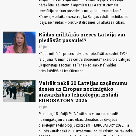
pārāk lēni. Tā intervijā aģentūrai LETA atzīst Ziemeļu
Investīciju bankas prezidents un izpilddirektors Andrē
Kīsveks, vienlaikus uzsverot, ka Baltijas valstīm netrūkst ne
ideju, ne naudas – pietrūkst drosmes un ātrākas rīcības.
Kādas militārās preces Latvija var
piedāvāt pasaulei?
18.jun
Kādas militārās preces Latvija var piedāvāt pasaulei, TV24
raidījumā “Uzmanības centrā ekonomika” skaidroja Latvijas
Eksportētāju asociācijas “The Red Jackets” valdes
priekšsēdētāja Līva Stūrmane.
Vairāk nekā 30 Latvijas uzņēmumu
dosies uz Eiropas nozīmīgāko
aizsardzības tehnoloģiju izstādi
EUROSATORY 2026
12.jun
Pirmdien, 15. jūnijā Parīzē sāksies viena no pasaulē
nozīmīgākajām aizsardzības, drošības un divējādā
pielietojuma tehnoloģiju izstādēm – EUROSATORY 2026. Tā
pulcēs vairāk nekā 2100 uzņēmumu no 65 valstīm, vairāk nekā