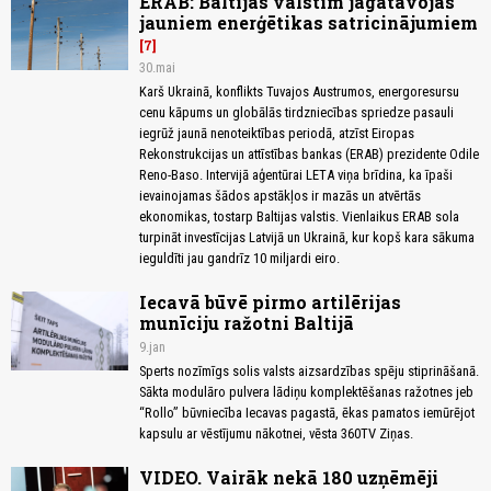
ERAB: Baltijas valstīm jāgatavojas
jauniem enerģētikas satricinājumiem
7
30.mai
Karš Ukrainā, konflikts Tuvajos Austrumos, energoresursu
cenu kāpums un globālās tirdzniecības spriedze pasauli
iegrūž jaunā nenoteiktības periodā, atzīst Eiropas
Rekonstrukcijas un attīstības bankas (ERAB) prezidente Odile
Reno-Baso. Intervijā aģentūrai LETA viņa brīdina, ka īpaši
ievainojamas šādos apstākļos ir mazās un atvērtās
ekonomikas, tostarp Baltijas valstis. Vienlaikus ERAB sola
turpināt investīcijas Latvijā un Ukrainā, kur kopš kara sākuma
ieguldīti jau gandrīz 10 miljardi eiro.
Iecavā būvē pirmo artilērijas
munīciju ražotni Baltijā
9.jan
Sperts nozīmīgs solis valsts aizsardzības spēju stiprināšanā.
Sākta modulāro pulvera lādiņu komplektēšanas ražotnes jeb
“Rollo” būvniecība Iecavas pagastā, ēkas pamatos iemūrējot
kapsulu ar vēstījumu nākotnei, vēsta 360TV Ziņas.
VIDEO. Vairāk nekā 180 uzņēmēji