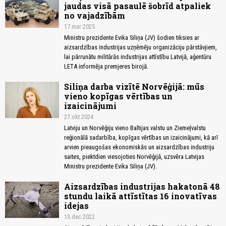
jaudas visā pasaulē šobrīd atpaliek
no vajadzībām
17.mar 2025
Ministru prezidente Evika Siliņa (JV) šodien tiksies ar
aizsardzības industrijas uzņēmēju organizāciju pārstāvjiem,
lai pārrunātu militārās industrijas attīstību Latvijā, aģentūru
LETA informēja premjeres birojā.
Siliņa darba vizītē Norvēģijā: mūs
vieno kopīgas vērtības un
izaicinājumi
27.okt 2024
Latviju un Norvēģiju vieno Baltijas valstu un Ziemeļvalstu
reģionālā sadarbība, kopīgas vērtības un izaicinājumi, kā arī
arvien pieaugošas ekonomiskās un aizsardzības industriju
saites, piektdien viesojoties Norvēģijā, uzsvēra Latvijas
Ministru prezidente Evika Siliņa (JV).
Aizsardzības industrijas hakatonā 48
stundu laikā attīstītas 16 inovatīvas
idejas
13.dec 2022