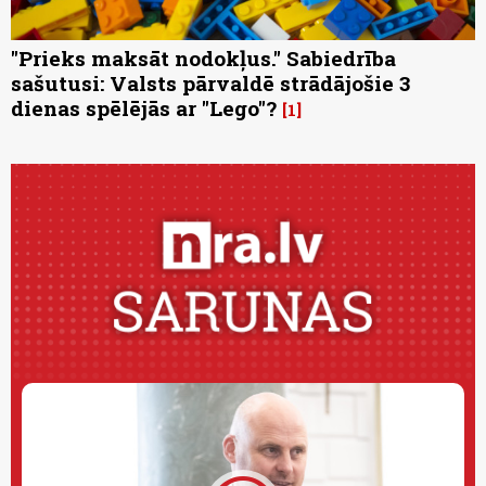
"Prieks maksāt nodokļus." Sabiedrība
sašutusi: Valsts pārvaldē strādājošie 3
dienas spēlējās ar "Lego"?
1