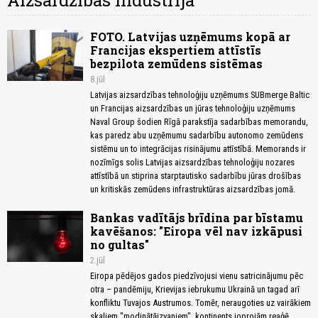
Aizsardzības industrija
FOTO. Latvijas uzņēmums kopā ar
Francijas ekspertiem attīstīs
bezpilota zemūdens sistēmas
8.jūl
Latvijas aizsardzības tehnoloģiju uzņēmums SUBmerge Baltic
un Francijas aizsardzības un jūras tehnoloģiju uzņēmums
Naval Group šodien Rīgā parakstīja sadarbības memorandu,
kas paredz abu uzņēmumu sadarbību autonomo zemūdens
sistēmu un to integrācijas risinājumu attīstībā. Memorands ir
nozīmīgs solis Latvijas aizsardzības tehnoloģiju nozares
attīstībā un stiprina starptautisko sadarbību jūras drošības
un kritiskās zemūdens infrastruktūras aizsardzības jomā.
Bankas vadītājs brīdina par bīstamu
kavēšanos: "Eiropa vēl nav izkāpusi
no gultas"
2.jūl
Eiropa pēdējos gados piedzīvojusi vienu satricinājumu pēc
otra – pandēmiju, Krievijas iebrukumu Ukrainā un tagad arī
konfliktu Tuvajos Austrumos. Tomēr, neraugoties uz vairākiem
skaļiem "modinātājzvaniem", kontinents joprojām reaģē