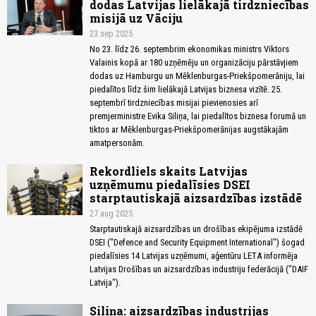
dodas Latvijas lielākajā tirdzniecības
misijā uz Vāciju
23.sep 2025
No 23. līdz 26. septembrim ekonomikas ministrs Viktors
Valainis kopā ar 180 uzņēmēju un organizāciju pārstāvjiem
dodas uz Hamburgu un Mēklenburgas-Priekšpomerāniju, lai
piedalītos līdz šim lielākajā Latvijas biznesa vizītē. 25.
septembrī tirdzniecības misijai pievienosies arī
premjerministre Evika Siliņa, lai piedalītos biznesa forumā un
tiktos ar Mēklenburgas-Priekšpomerānijas augstākajām
amatpersonām.
Rekordliels skaits Latvijas
uzņēmumu piedalīsies DSEI
starptautiskajā aizsardzības izstādē
27.aug 2025
Starptautiskajā aizsardzības un drošības ekipējuma izstādē
DSEI ("Defence and Security Equipment International") šogad
piedalīsies 14 Latvijas uzņēmumi, aģentūru LETA informēja
Latvijas Drošības un aizsardzības industriju federācijā ("DAIF
Latvija").
Siliņa: aizsardzības industrijas