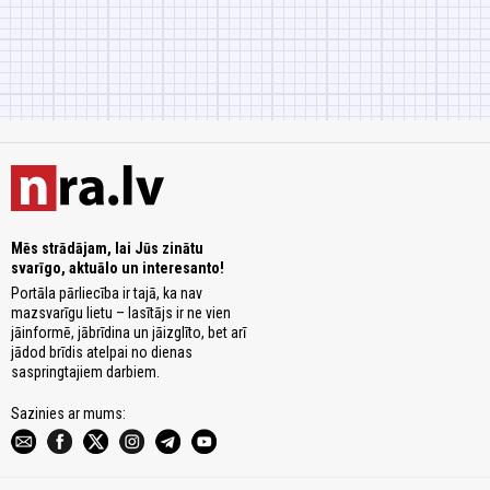
Mēs strādājam, lai Jūs zinātu
svarīgo, aktuālo un interesanto!
Portāla pārliecība ir tajā, ka nav
mazsvarīgu lietu – lasītājs ir ne vien
jāinformē, jābrīdina un jāizglīto, bet arī
jādod brīdis atelpai no dienas
saspringtajiem darbiem.
Sazinies ar mums: