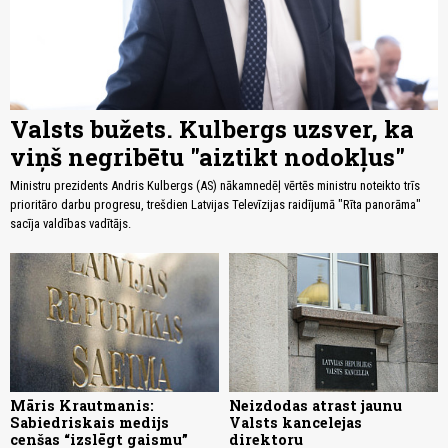
Valsts bužets. Kulbergs uzsver, ka
viņš negribētu "aiztikt nodokļus"
Ministru prezidents Andris Kulbergs (AS) nākamnedēļ vērtēs ministru noteikto trīs
prioritāro darbu progresu, trešdien Latvijas Televīzijas raidījumā "Rīta panorāma"
sacīja valdības vadītājs.
Māris Krautmanis:
Neizdodas atrast jaunu
Sabiedriskais medijs
Valsts kancelejas
cenšas “izslēgt gaismu”
direktoru