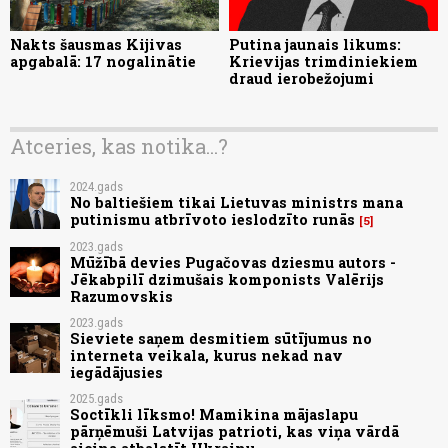
Nakts šausmas Kijivas
Putina jaunais likums:
apgabalā: 17 nogalinātie
Krievijas trimdiniekiem
draud ierobežojumi
Atceries, kas notika...?
2024.gads
No baltiešiem tikai Lietuvas ministrs mana
putinismu atbrīvoto ieslodzīto runās
5
2023.gads
Mūžībā devies Pugačovas dziesmu autors -
Jēkabpilī dzimušais komponists Valērijs
Razumovskis
2023.gads
Sieviete saņem desmitiem sūtījumus no
interneta veikala, kurus nekad nav
iegādājusies
2025.gads
Soctīkli līksmo! Mamikina mājaslapu
pārņēmuši Latvijas patrioti, kas viņa vārdā