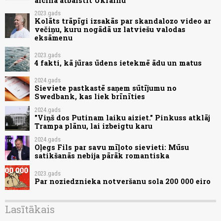
aicina atbalstīt Ukrainu
2023.gads
Kolāts trāpīgi izsakās par skandalozo video ar
večiņu, kuru nogādā uz latviešu valodas
eksāmenu
2023.gads
4 fakti, kā jūras ūdens ietekmē ādu un matus
2024.gads
Sieviete pastkastē saņem sūtījumu no
Swedbank, kas liek brīnīties
2024.gads
"Viņš dos Putinam laiku aiziet." Pinkuss atklāj
Trampa plānu, lai izbeigtu karu
2024.gads
Oļegs Fils par savu mīļoto sievieti: Mūsu
satikšanās nebija pārāk romantiska
2023.gads
Par noziedznieka notveršanu sola 200 000 eiro
Lasītākais