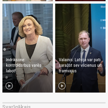
Indriksone:
Valainis: Latvija var pati
kontroldarbus varēs
saražot sev vilcienus un
labot!
tramvajus
play_circle
play_circle
Svarīgākais