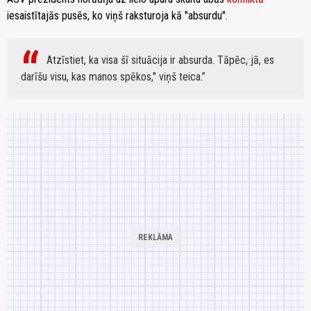
iesaistītajās pusēs, ko viņš raksturoja kā "absurdu".
Atzīstiet, ka visa šī situācija ir absurda. Tāpēc, jā, es
darīšu visu, kas manos spēkos," viņš teica.