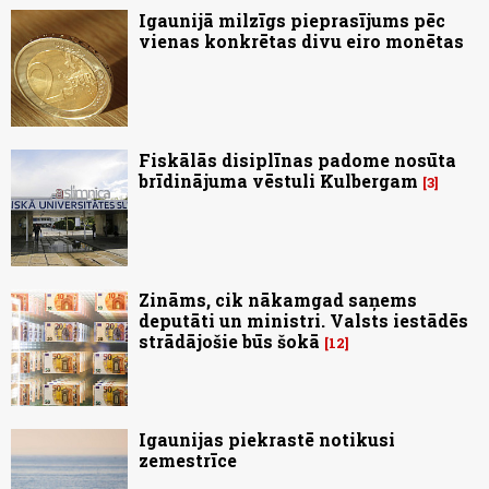
Igaunijā milzīgs pieprasījums pēc
vienas konkrētas divu eiro monētas
Fiskālās disiplīnas padome nosūta
brīdinājuma vēstuli Kulbergam
3
Zināms, cik nākamgad saņems
deputāti un ministri. Valsts iestādēs
strādājošie būs šokā
12
Igaunijas piekrastē notikusi
zemestrīce