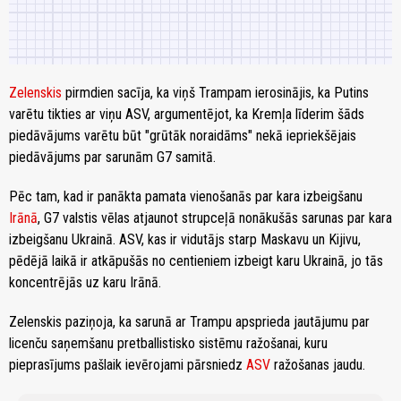
Zelenskis
pirmdien sacīja, ka viņš Trampam ierosinājis, ka Putins
varētu tikties ar viņu ASV, argumentējot, ka Kremļa līderim šāds
piedāvājums varētu būt "grūtāk noraidāms" nekā iepriekšējais
piedāvājums par sarunām G7 samitā.
Pēc tam, kad ir panākta pamata vienošanās par kara izbeigšanu
Irānā
, G7 valstis vēlas atjaunot strupceļā nonākušās sarunas par kara
izbeigšanu Ukrainā. ASV, kas ir vidutājs starp Maskavu un Kijivu,
pēdējā laikā ir atkāpušās no centieniem izbeigt karu Ukrainā, jo tās
koncentrējās uz karu Irānā.
Zelenskis paziņoja, ka sarunā ar Trampu apsprieda jautājumu par
licenču saņemšanu pretballistisko sistēmu ražošanai, kuru
pieprasījums pašlaik ievērojami pārsniedz
ASV
ražošanas jaudu.