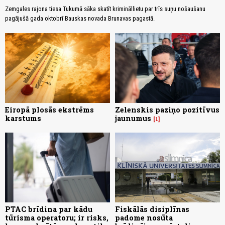
Zemgales rajona tiesa Tukumā sāka skatīt krimināllietu par trīs suņu nošaušanu
pagājušā gada oktobrī Bauskas novada Brunavas pagastā.
Eiropā plosās ekstrēms
Zelenskis paziņo pozitīvus
karstums
jaunumus
1
PTAC brīdina par kādu
Fiskālās disiplīnas
tūrisma operatoru; ir risks,
padome nosūta