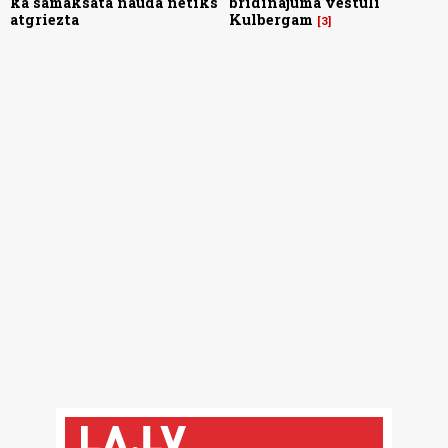
ka samaksātā nauda netiks
brīdinājuma vēstuli
atgriezta
Kulbergam
3