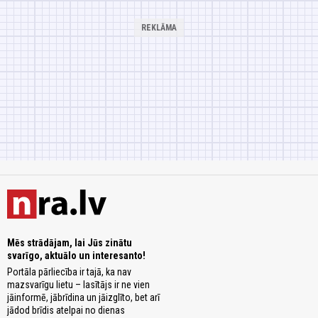
Mēs strādājam, lai Jūs zinātu
svarīgo, aktuālo un interesanto!
Portāla pārliecība ir tajā, ka nav
mazsvarīgu lietu – lasītājs ir ne vien
jāinformē, jābrīdina un jāizglīto, bet arī
jādod brīdis atelpai no dienas