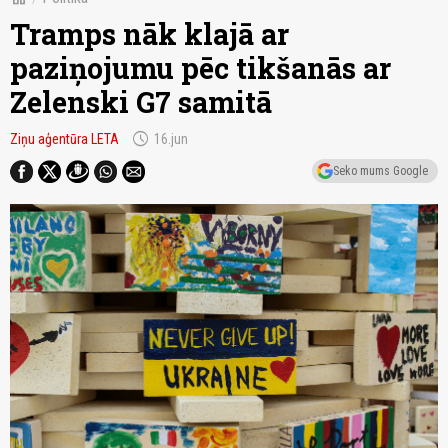
Tramps nāk klajā ar
paziņojumu pēc tikšanās ar
Zelenski G7 samitā
schedule
Ziņu aģentūra LETA
16.jun
Seko mums Google