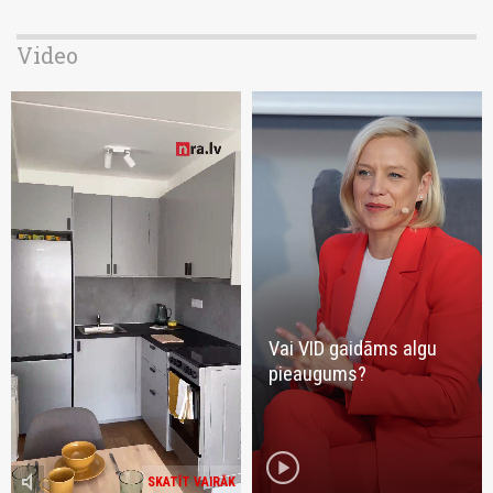
Video
Vai VID gaidāms algu
pieaugums?
play_circle
volume_mute
SKATĪT VAIRĀK