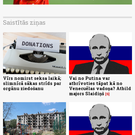
Saistītās ziņas
Vīrs nomirst seksa laikā;
Vai no Putina var
slimnīcā sākas strīds par
atbrīvoties tāpat kā no
orgānu ziedošanu
Venecuēlas vadoņa? Atbild
majors Slaidiņš
5