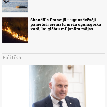
Skandāls Francijā – ugunsdzēsēji
pametuši ciematu meža ugunsgrēka
varā, lai glābtu miljonāru mājas
Politika