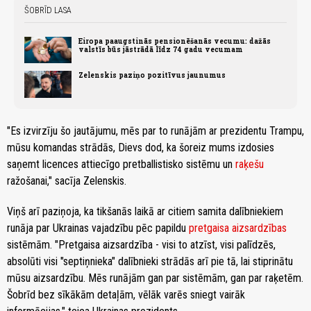
ŠOBRĪD LASA
Eiropa paaugstinās pensionēšanās vecumu: dažās
valstīs būs jāstrādā līdz 74 gadu vecumam
Zelenskis paziņo pozitīvus jaunumus
"Es izvirzīju šo jautājumu, mēs par to runājām ar prezidentu Trampu,
mūsu komandas strādās, Dievs dod, ka šoreiz mums izdosies
saņemt licences attiecīgo pretballistisko sistēmu un
raķešu
ražošanai," sacīja Zelenskis.
Viņš arī paziņoja, ka tikšanās laikā ar citiem samita dalībniekiem
runāja par Ukrainas vajadzību pēc papildu
pretgaisa aizsardzības
sistēmām. "Pretgaisa aizsardzība - visi to atzīst, visi palīdzēs,
absolūti visi "septiņnieka" dalībnieki strādās arī pie tā, lai stiprinātu
mūsu aizsardzību. Mēs runājām gan par sistēmām, gan par raķetēm.
Šobrīd bez sīkākām detaļām, vēlāk varēs sniegt vairāk