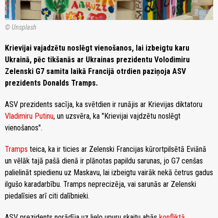
© Unsplash
Krievijai vajadzētu noslēgt vienošanos, lai izbeigtu karu
Ukrainā, pēc tikšanās ar Ukrainas prezidentu Volodimiru
Zelenski G7 samita laikā Francijā otrdien paziņoja ASV
prezidents Donalds Tramps.
ASV prezidents sacīja, ka svētdien ir runājis ar Krievijas diktatoru
Vladimiru Putinu
, un uzsvēra, ka "Krievijai vajdzētu noslēgt
vienošanos".
Tramps
teica, ka ir ticies ar Zelenski Francijas kūrortpilsētā Eviānā
un vēlāk tajā pašā dienā ir plānotas papildu sarunas, jo G7 cenšas
palielināt spiedienu uz Maskavu, lai izbeigtu vairāk nekā četrus gadus
ilgušo karadarbību. Tramps neprecizēja, vai sarunās ar Zelenski
piedalīsies arī citi dalībnieki.
ASV prezidents norādīja uz lielo upuru skaitu abās
konfliktā