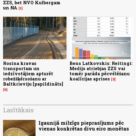
ZZS, bet NVO Kulbergam
un NA
1
Rosina kravas
Bens Latkovskis: Reitingi:
transportam un
Medijs atriebjas ZZS vai
iedzīvotājiem apturēt
tomēr parāda pēcvēlēšanu
robežšķērsošanu ar
koalīcijas aprises
3
Baltkrieviju [papildināts]
6
Lasītākais
Igaunijā milzīgs pieprasījums pēc
vienas konkrētas divu eiro monētas