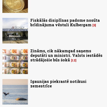
Fiskālās disiplīnas padome nosūta
brīdinājuma vēstuli Kulbergam
3
Zināms, cik nākamgad saņems
deputāti un ministri. Valsts iestādēs
strādājošie būs šokā
12
Igaunijas piekrastē notikusi
zemestrīce