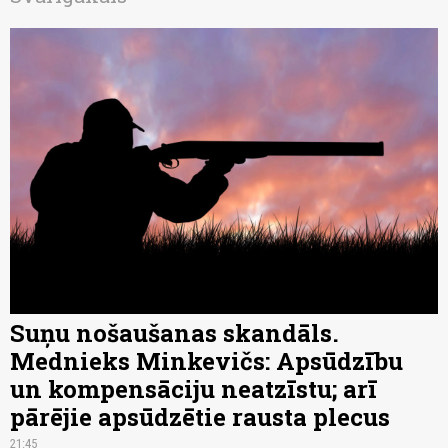
Suņu nošaušanas skandāls.
Mednieks Minkevičs: Apsūdzību
un kompensāciju neatzīstu; arī
pārējie apsūdzētie rausta plecus
21:45