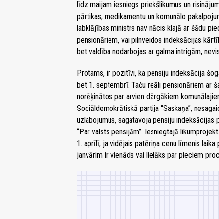
līdz maijam iesniegs priekšlikumus un risinājum
pārtikas, medikamentu un komunālo pakalpoju
labklājības ministrs nav nācis klajā ar šādu pi
pensionāriem, vai pilnveidos indeksācijas kārtī
bet valdība nodarbojas ar galma intrigām, nev
Protams, ir pozitīvi, ka pensiju indeksācija šo
bet 1. septembrī. Taču reāli pensionāriem ar ša
norēķinātos par arvien dārgākiem komunālaji
Sociāldemokrātiskā partija “Saskaņa”, nesagai
uzlabojumus, sagatavoja pensiju indeksācijas 
“Par valsts pensijām”. Iesniegtajā likumprojekt
1. aprīlī, ja vidējais patēriņa cenu līmenis lai
janvārim ir vienāds vai lielāks par pieciem pro