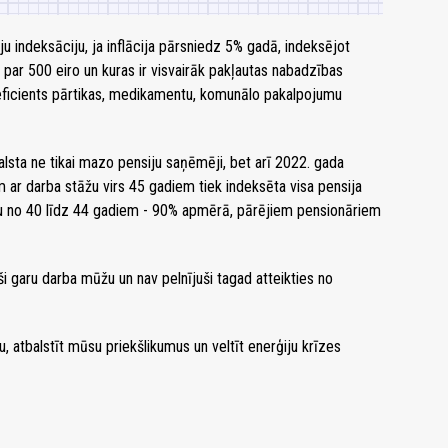
u indeksāciju, ja inflācija pārsniedz 5% gadā, indeksējot
par 500 eiro un kuras ir visvairāk pakļautas nabadzības
 koeficients pārtikas, medikamentu, komunālo pakalpojumu
alsta ne tikai mazo pensiju saņēmēji, bet arī 2022. gada
 ar darba stāžu virs 45 gadiem tiek indeksēta visa pensija
u no 40 līdz 44 gadiem - 90% apmērā, pārējiem pensionāriem
juši garu darba mūžu un nav pelnījuši tagad atteikties no
u, atbalstīt mūsu priekšlikumus un veltīt enerģiju krīzes