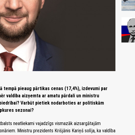
šā tempā pieaug pārtikas cenas (17,4%), izdevumi par
mēr valdība aizņemta ar amatu pārdali un ministru
iedrībai? Varbūt pietiek nodarboties ar politiskām
 apkures sezonai?
atbalsts neatliekami vajadzīgs vismazāk aizsargātajām
āriem. Ministru prezidents Krišjānis Kariņš solīja, ka valdība