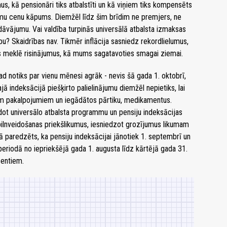
us, kā pensionāri tiks atbalstīti un kā viņiem tiks kompensēts
mu cenu kāpums. Diemžēl līdz šim brīdim ne premjers, ne
edāvājumu. Vai valdība turpinās universālā atbalsta izmaksas
bu? Skaidrības nav. Tikmēr inflācija sasniedz rekordlielumus,
is meklē risinājumus, kā mums sagatavoties smagai ziemai.
gad notiks par vienu mēnesi agrāk - nevis šā gada 1. oktobrī,
jā indeksācijā piešķirto palielinājumu diemžēl nepietiks, lai
em pakalpojumiem un iegādātos pārtiku, medikamentus.
dot universālo atbalsta programmu un pensiju indeksācijas
pilnveidošanas priekšlikumus, iesniedzot grozījumus likumam
ā paredzēts, ka pensiju indeksācijai jānotiek 1. septembrī un
ka periodā no iepriekšējā gada 1. augusta līdz kārtējā gada 31.
centiem.