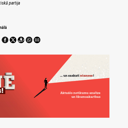
skā partija
nālā