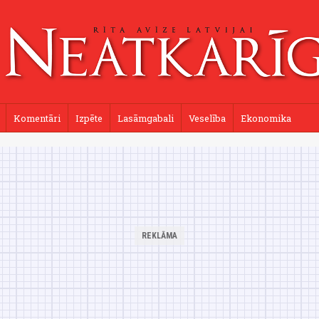
Komentāri
Izpēte
Lasāmgabali
Veselība
Ekonomika