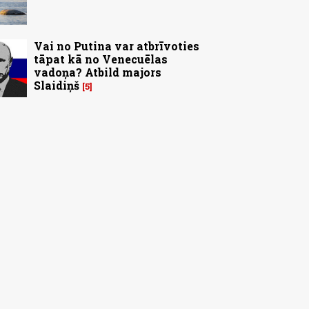
Vai no Putina var atbrīvoties
tāpat kā no Venecuēlas
vadoņa? Atbild majors
Slaidiņš
5