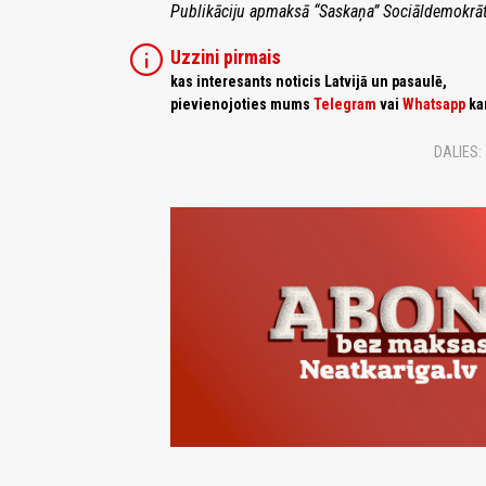
Publikāciju apmaksā “Saskaņa” Sociāldemokrāti
info
Uzzini pirmais
kas interesants noticis Latvijā un pasaulē,
pievienojoties mums
Telegram
vai
Whatsapp
ka
DALIES: