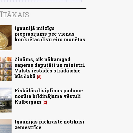
ĪTĀKAIS
Igaunijā milzīgs
pieprasījums pēc vienas
konkrētas divu eiro monētas
Zināms, cik nākamgad
saņems deputāti un ministri.
Valsts iestādēs strādājošie
būs šokā
8
Fiskālās disiplīnas padome
nosūta brīdinājuma vēstuli
Kulbergam
2
Igaunijas piekrastē notikusi
zemestrīce