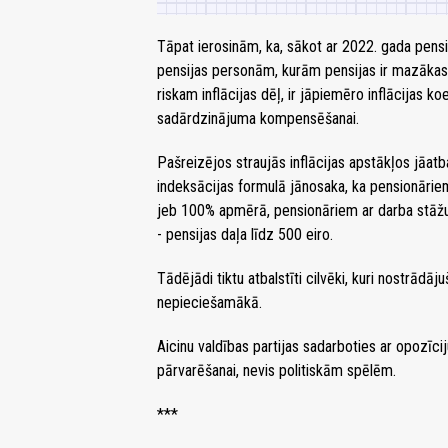
Tāpat ierosinām, ka, sākot ar 2022. gada pensij
pensijas personām, kurām pensijas ir mazākas 
riskam inflācijas dēļ, ir jāpiemēro inflācijas
sadārdzinājuma kompensēšanai.
Pašreizējos straujās inflācijas apstākļos jāatb
indeksācijas formulā jānosaka, ka pensionāriem
jeb 100% apmērā, pensionāriem ar darba stāž
- pensijas daļa līdz 500 eiro.
Tādējādi tiktu atbalstīti cilvēki, kuri nostrādā
nepieciešamākā.
Aicinu valdības partijas sadarboties ar opozīcij
pārvarēšanai, nevis politiskām spēlēm.
***