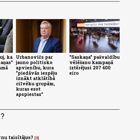
uj, ka
Urbanovičs par
"Saskaņa" pašvaldību
kaņas"
jauno politisko
vēlēšanu kampaņā
amā
apvienību, kura
iztērējusi 207 400
"piedāvās iespēju
eiro
iznākt atklātībā
cilvēku grupām,
kuras esot
apspiestas"
.?
nu taisītājus?
3