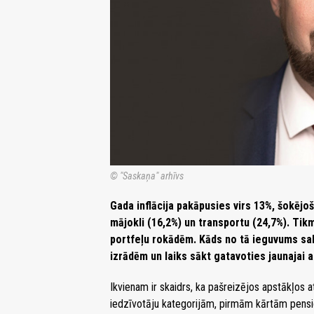
© "Saskaņa" arhīvs
Gada inflācija pakāpusies virs 13%, šokējo
mājokli (16,2%) un transportu (24,7%). Tik
portfeļu rokādēm. Kāds no tā ieguvums sab
izrādēm un laiks sākt gatavoties jaunajai
Ikvienam ir skaidrs, ka pašreizējos apstākļos 
iedzīvotāju kategorijām, pirmām kārtām pension