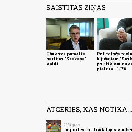
SAISTĪTĀS ZIŅAS
Ušakovs pametis
Politoloģe pieļa
partijas "Saskaņa"
bijušajiem "Sas
valdi
politiķiem nāk
pietura - LPV
ATCERIES, KAS NOTIKA..
2023.gads
Importēsim strādātājus vai bēr