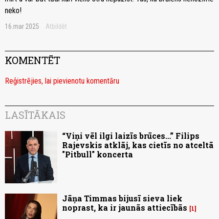
neko!
16.mar 2025
Atbildēt
KOMENTĒT
Reģistrējies, lai pievienotu komentāru
LASĪTĀKAIS
“Viņi vēl ilgi laizīs brūces...” Filips
Rajevskis atklāj, kas cietīs no atceltā
"Pitbull" koncerta
Jāņa Timmas bijusī sieva liek
noprast, ka ir jaunās attiecībās
1