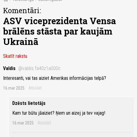
Komentāri:
ASV viceprezidenta Vensa
brālēns stāsta par kaujām
Ukrainā
Skatīt rakstu
Valdis
@valdis.fa40z1a000c
Interesanti, vai tas aiziet Amerikas informācijas telpā?
16.mar 2025
Atbildēt
Dzēsts lietotājs
Kam tur būtu jāaiziet? Ņem un aizej ja tev vajag!
16.mar 2025
Atbildēt