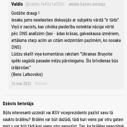
Valdis
@valdis.fa40z1a000c
atbilde Dzēsts lietotājs
Godātie draugi !
Iesaku jums neielaisties diskusijās ar subjektu vārdā "ir tāds".
Viņš ir nacists, kas cilvēka piederību noteiktai nācijai vērtē
pēc DNS analīzēm (lasi - ādas krāsas, galvaskausa izmēriem,
attāluma starp acīm un citām iedzimtām pazīmēm, ko nosaka
DNS).
Lūdzu skatīt viņa komentārus rakstam "Ukrainas Bruņotie
spēki sagādā pasaulei milzu pārsteigumu. Šīs brīvdienas būs
izšķirošas."
(Bens Latkovskis)
16.mar 2025
Atbildēt
Dzēsts lietotājs
Būtu interesanti uzzināt vai ASV viceprezidents pazīst savu tā
saukto brālēnu? Brālēni var būt dažādi, tādi kuri viens par otru gatavi
mirt u var būt tādi kuri viens otru nepazīst. Tas, ka brālēns nenozīmē