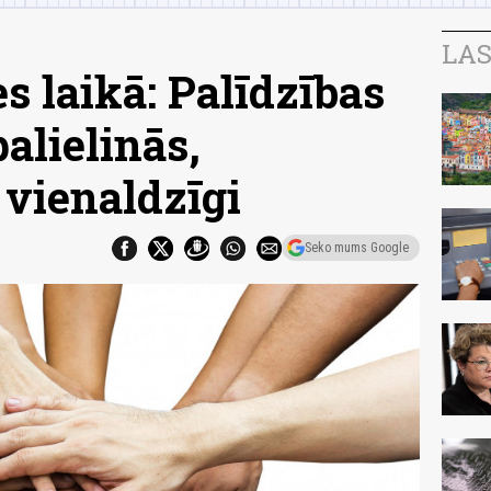
LAS
s laikā: Palīdzības
palielinās,
 vienaldzīgi
Seko mums Google