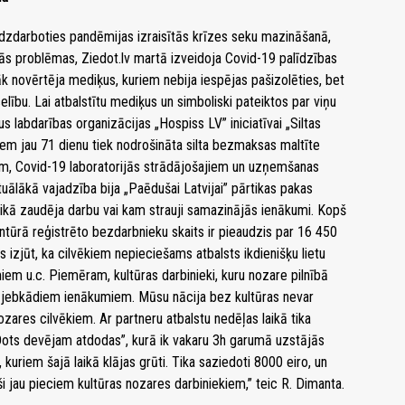
līdzdarboties pandēmijas izraisītās krīzes seku mazināšanā,
ās problēmas, Ziedot.lv martā izveidoja Covid-19 palīdzības
rāk novērtēja mediķus, kuriem nebija iespējas pašizolēties, bet
elību. Lai atbalstītu mediķus un simboliski pateiktos par viņu
s labdarības organizācijas „Hospiss LV” iniciatīvai „Siltas
em jau 71 dienu tiek nodrošināta silta bezmaksas maltīte
m, Covid-19 laboratorijās strādājošajiem un uzņemšanas
uālākā vajadzība bija „Paēdušai Latvijai” pārtikas pakas
aikā zaudēja darbu vai kam strauji samazinājās ienākumi. Kopš
tūrā reģistrēto bezdarbnieku skaits ir pieaudzis par 16 450
s izjūt, ka cilvēkiem nepieciešams atbalsts ikdienišķu lietu
em u.c. Piemēram, kultūras darbinieki, kuru nozare pilnībā
an jebkādiem ienākumiem. Mūsu nācija bez kultūras nevar
ozares cilvēkiem. Ar partneru atbalstu nedēļas laikā tika
„Dots devējam atdodas”, kurā ik vakaru 3h garumā uzstājās
s, kuriem šajā laikā klājas grūti. Tika saziedoti 8000 eiro, un
 jau pieciem kultūras nozares darbiniekiem,” teic R. Dimanta.