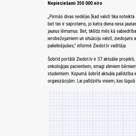
Nepieciešami 350 000 eiro
„Pirmās divas nedēļas [kad valstī tika noteik
bet tas ir saprotams, jo katra diena nesa jau
jaunus lēmumus. Bet, tiklīdz mēs kā sabiedrīb
ierobežojumiem un situāciju valstī, ziedojumi 
palielinājušies,” informē Ziedot.lv vadītāja.
Šobrīd portālā Ziedot.lv ir 37 aktuālie projekt
onkoloģijas pacientiem, smagi slimiem bērnie
studentiem. Kopumā šobrīd aktuāla palīdzība i
organizācijām. Lai palīdzētu visiem, kas lūguši