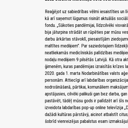
Reaģējot uz sabiedrības vēlmi iesaistīties un 
kā arī saņemot lūgumus risināt aktuālās sociāl
fondu. „Sākoties pandēmijai, līdzcilvēki visvai
bija jāturpina strādāt un rūpēties par mūsu ves
darbu ārkārtas stāvoklī, piesaistījām ziedojumu
maltītes mediķiem”. Par saziedotajiem līdzekļi
neatliekamās medicīniskās palīdzības mediķie
nodaļu mediķiem 9 pilsētās Latvijā. Kā otra akt
ģimenēm, kuras pandēmijas izraisītās krīzes l
2020. gada 1. marta Nodarbinātības valsts aģen
personām. Attiecīgi arī labdarības organizācija
nodrošināšanā, pārtikai, komunāliem maksājumi
apstājusies, cilvēki palikuši gan bez darba, g
pastāvēt, tādēļ mūsu gods ir palīdzēt arī šīs n
izveidota labdarības pop-up online televīzija 
dažādi kultūras pārstāvji, aicinot atbalstīt citu
šobrīd vienreizējus pabalstus esam izmaksājuši