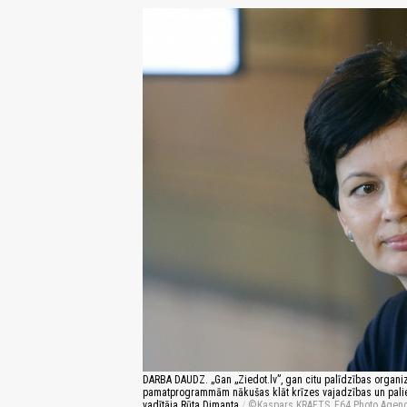
DARBA DAUDZ. „Gan „Ziedot.lv”, gan citu palīdzības organizā
pamatprogrammām nākušas klāt krīzes vajadzības un palielin
vadītāja Rūta Dimanta
/
Kaspars KRAFTS, F64 Photo Agen