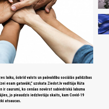
s laiku, šobrīd valsts un pašvaldību sociālās palīdzības
krīzei esam gatavāki,” uzskata Ziedot.lv vadītāja Rūta
ien ir caurumi, ko cenšas novērst sabiedriskā labuma
ājies, jo pieaudzis iedzīvotāju skaits, kam Covid-19
vēki atsaucas.