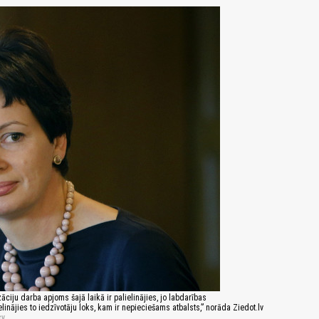
ciju darba apjoms šajā laikā ir palielinājies, jo labdarības
ājies to iedzīvotāju loks, kam ir nepieciešams atbalsts,” norāda Ziedot.lv
cy