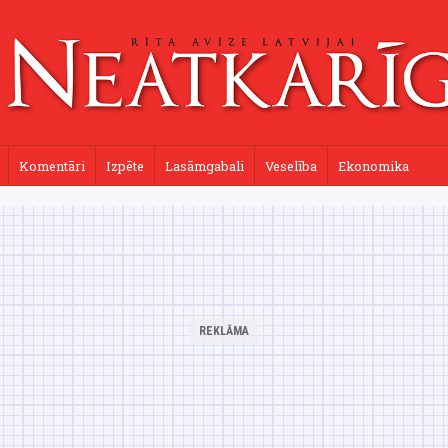
Komentāri
Izpēte
Lasāmgabali
Veselība
Ekonomika