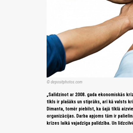
© depositphotos.com
„Salīdzinot ar 2008. gada ekonomiskās krīze
tīkls ir plašāks un stiprāks, arī kā valsts 
Dimanta, tomēr piebilst, ka šajā tīklā aizv
organizācijas. Darba apjoms tām ir palielin
krīzes laikā vajadzīga palīdzība. Un līdzcil