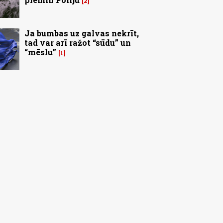
2
Ja bumbas uz galvas nekrīt,
tad var arī ražot “sūdu” un
“mēslu”
1