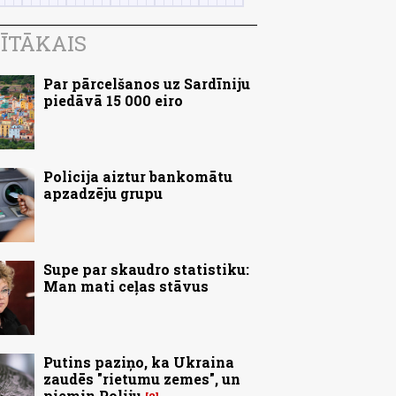
ĪTĀKAIS
Par pārcelšanos uz Sardīniju
piedāvā 15 000 eiro
Policija aiztur bankomātu
apzadzēju grupu
Supe par skaudro statistiku:
Man mati ceļas stāvus
Putins paziņo, ka Ukraina
zaudēs "rietumu zemes", un
piemin Poliju