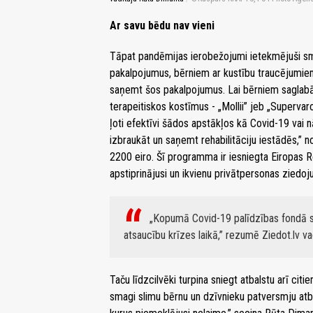
Ar savu bēdu nav vieni
Tāpat pandēmijas ierobežojumi ietekmējuši sma
pakalpojumus, bērniem ar kustību traucējumiem, 
saņemt šos pakalpojumus. Lai bērniem saglabāt
terapeitiskos kostīmus - „Mollii” jeb „Supervaroņ
ļoti efektīvi šādos apstākļos kā Covid-19 vai n
izbraukāt un saņemt rehabilitāciju iestādēs,” n
2200 eiro. Šī programma ir iesniegta Eiropas Re
apstiprinājusi un ikvienu privātpersonas ziedoj
„Kopumā Covid-19 palīdzības fondā saz
atsaucību krīzes laikā,” rezumē Ziedot.lv va
Taču līdzcilvēki turpina sniegt atbalstu arī ci
smagi slimu bērnu un dzīvnieku patversmju atbal