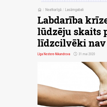
home
/
Neatkarīgā
/
Lasāmgabali
Labdarība krīze
lūdzēju skaits 
līdzcilvēki nav
schedule
Līga Nestere-Nikandrova
31.mai 2020