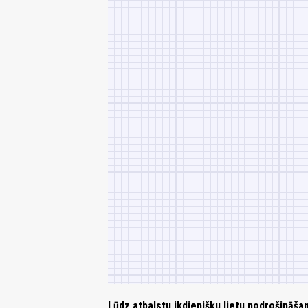
Lūdz atbalstu ikdienišķu lietu nodrošināša