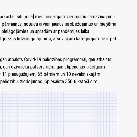
ta ārkārtas situācija] mēs novērojām ziedojumu samazinājumu,
nas pārmaiņas, noteica arvien jaunus ierobežojumus un pieņēma
a pielāgojāmies un apradām ar pandēmijas laika
atgriezās līdzšinējā apjomā, atsevišķām kategorijām tie ir pat
i, gan atbalsts Covid-19 palīdzības programmai, gan atbalsts
m, gan dzīvnieku patversmēm, gan stipendijas trūcīgiem
r 11 pieaugušajiem, 65 bērniem un 10 nevalstiskajām
 palīdzību, ziedojumos jāpiesaista 350 tūkstoši eiro.