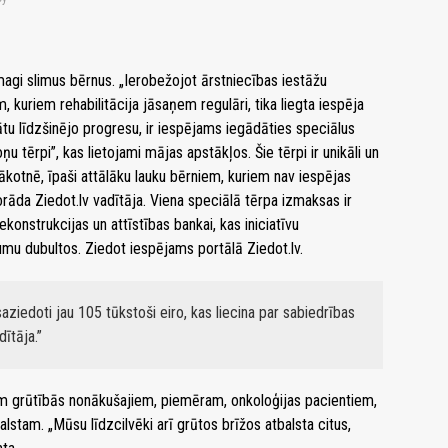
gi slimus bērnus. „Ierobežojot ārstniecības iestāžu
kuriem rehabilitācija jāsaņem regulāri, tika liegta iespēja
u līdzšinējo progresu, ir iespējams iegādāties speciālus
u tērpi”, kas lietojami mājas apstākļos. Šie tērpi ir unikāli un
ākotnē, īpaši attālāku lauku bērniem, kuriem nav iespējas
orāda Ziedot.lv vadītāja. Viena speciālā tērpa izmaksas ir
konstrukcijas un attīstības bankai, kas iniciatīvu
umu dubultos. Ziedot iespējams portālā Ziedot.lv.
iedoti jau 105 tūkstoši eiro, kas liecina par sabiedrības
dītāja.
tiem grūtībās nonākušajiem, piemēram, onkoloģijas pacientiem,
stam. „Mūsu līdzcilvēki arī grūtos brīžos atbalsta citus,