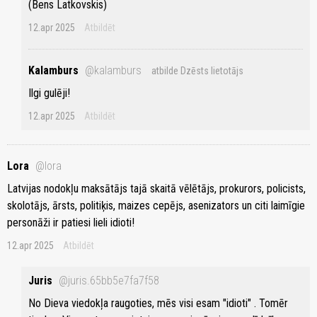
(Bens Latkovskis)
12.apr 2025
Atbildēt
Kalamburs
@kalamburs
atbilde Dzēsts lietotājs
Ilgi gulēji!
12.apr 2025
Atbildēt
Lora
@lora
Latvijas nodokļu maksātājs tajā skaitā vēlētājs, prokurors, policists,
skolotājs, ārsts, politiķis, maizes cepējs, asenizators un citi laimīgie
personāži ir patiesi lieli idioti!
12.apr 2025
Atbildēt
Juris
@juris.65bb5e7fa7f58
No Dieva viedokļa raugoties, mēs visi esam "idioti" . Tomēr