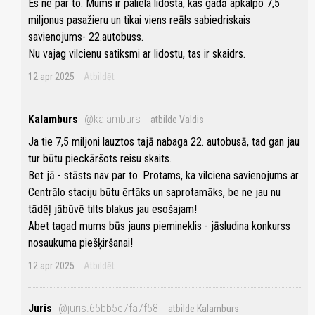
Es ne par to. Mums ir paliela lidosta, kas gadā apkalpo 7,5
miljonus pasažieru un tikai viens reāls sabiedriskais
savienojums- 22.autobuss.
Nu vajag vilcienu satiksmi ar lidostu, tas ir skaidrs.
12.apr 2025
Atbildēt
Kalamburs
@kalamburs
atbilde Valdis
Ja tie 7,5 miljoni lauztos tajā nabaga 22. autobusā, tad gan jau
tur būtu pieckāršots reisu skaits.
Bet jā - stāsts nav par to. Protams, ka vilciena savienojums ar
Centrālo staciju būtu ērtāks un saprotamāks, be ne jau nu
tādēļ jābūvē tilts blakus jau esošajam!
Abet tagad mums būs jauns piemineklis - jāsludina konkurss
nosaukuma piešķiršanai!
12.apr 2025
Atbildēt
Juris
@juris.65bb5e7fa7f58
atbilde Kalamburs