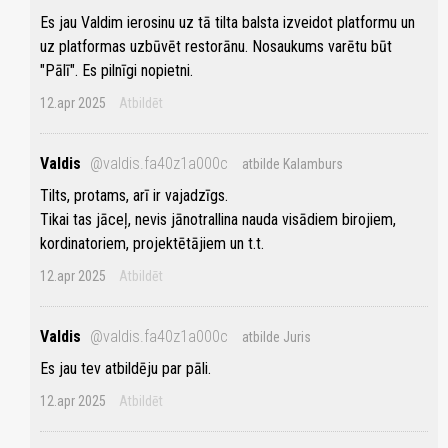
Es jau Valdim ierosinu uz tā tilta balsta izveidot platformu un
uz platformas uzbūvēt restorānu. Nosaukums varētu būt
"Pālī". Es pilnīgi nopietni.
12.apr 2025
Atbildēt
Valdis
@valdis.fa40z1a000c
atbilde Kalamburs
Tilts, protams, arī ir vajadzīgs.
Tikai tas jāceļ, nevis jānotrallina nauda visādiem birojiem,
kordinatoriem, projektētājiem un t.t.
12.apr 2025
Atbildēt
Valdis
@valdis.fa40z1a000c
atbilde Juris
Es jau tev atbildēju par pāli.
12.apr 2025
Atbildēt