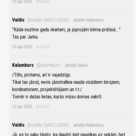
12.apr 2025
Atbildēt
Valdis
@valdis.fa40z1a000c
atbilde Kalamburs
"Kāda nozīme gadu skaitam, ja joprojām bērna prātiņā...."
Tas par Jurku.
12.apr 2025
Atbildēt
Kalamburs
@kalamburs
atbilde Valdis
/Tilts, protams, arī ir vajadzīgs.
Tikai tas jāceļ, nevis jānotrallina nauda visādiem birojiem,
kordinatoriem, projektētājiem un t.t./
Tomēr ir dažas lietas, kurās mūsu domas sakrīt.
12.apr 2025
Atbildēt
Valdis
@valdis.fa40z1a000c
atbilde Kalamburs
Jā, es to saku tāpēc, ka daudzi šeit pavelkas uz sekām, bet