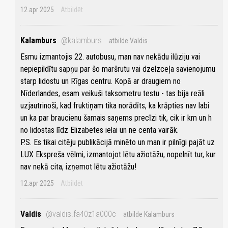
12.apr 2025
Atbildēt
Kalamburs
@kalamburs
atbilde Valdis
Esmu izmantojis 22. autobusu, man nav nekādu ilūziju vai
nepiepildītu sapņu par šo maršrutu vai dzelzceļa savienojumu
starp lidostu un Rīgas centru. Kopā ar draugiem no
Nīderlandes, esam veikuši taksometru testu - tas bija reāli
uzjautrinoši, kad fruktiņam tika norādīts, ka krāpties nav labi
un ka par braucienu šamais saņems precīzi tik, cik ir km un h
no lidostas līdz Elizabetes ielai un ne centa vairāk.
P.S. Es tikai citēju publikācijā minēto un man ir pilnīgi pajāt uz
LUX Ekspreša vēlmi, izmantojot lētu ažiotāžu, nopelnīt tur, kur
nav nekā cita, izņemot lētu ažiotāžu!
12.apr 2025
Atbildēt
Valdis
@valdis.fa40z1a000c
atbilde Kalamburs