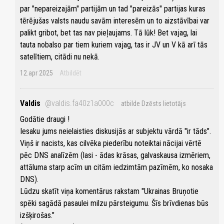
par "nepareizajām" partijām un tad "pareizās" partijas kuras
tērējušas valsts naudu savām interesēm un to aizstāvībai var
palikt gribot, bet tas nav pieļaujams. Tā lūk! Bet vajag, lai
tauta nobalso par tiem kuriem vajag, tas ir JV un V kā arī tās
satelītiem, citādi nu nekā.
12.apr 2025
Atbildēt
Valdis
@valdis.fa40z1a000c
atbilde Dzēsts lietotājs
Godātie draugi !
Iesaku jums neielaisties diskusijās ar subjektu vārdā "ir tāds".
Viņš ir nacists, kas cilvēka piederību noteiktai nācijai vērtē
pēc DNS analīzēm (lasi - ādas krāsas, galvaskausa izmēriem,
attāluma starp acīm un citām iedzimtām pazīmēm, ko nosaka
DNS).
Lūdzu skatīt viņa komentārus rakstam "Ukrainas Bruņotie
spēki sagādā pasaulei milzu pārsteigumu. Šīs brīvdienas būs
izšķirošas."