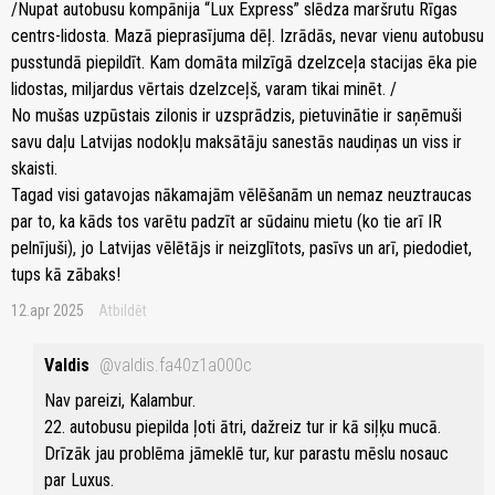
/Nupat autobusu kompānija “Lux Express” slēdza maršrutu Rīgas
centrs-lidosta. Mazā pieprasījuma dēļ. Izrādās, nevar vienu autobusu
pusstundā piepildīt. Kam domāta milzīgā dzelzceļa stacijas ēka pie
lidostas, miljardus vērtais dzelzceļš, varam tikai minēt. /
No mušas uzpūstais zilonis ir uzsprādzis, pietuvinātie ir saņēmuši
savu daļu Latvijas nodokļu maksātāju sanestās naudiņas un viss ir
skaisti.
Tagad visi gatavojas nākamajām vēlēšanām un nemaz neuztraucas
par to, ka kāds tos varētu padzīt ar sūdainu mietu (ko tie arī IR
pelnījuši), jo Latvijas vēlētājs ir neizglītots, pasīvs un arī, piedodiet,
tups kā zābaks!
12.apr 2025
Atbildēt
Valdis
@valdis.fa40z1a000c
Nav pareizi, Kalambur.
22. autobusu piepilda ļoti ātri, dažreiz tur ir kā siļķu mucā.
Drīzāk jau problēma jāmeklē tur, kur parastu mēslu nosauc
par Luxus.