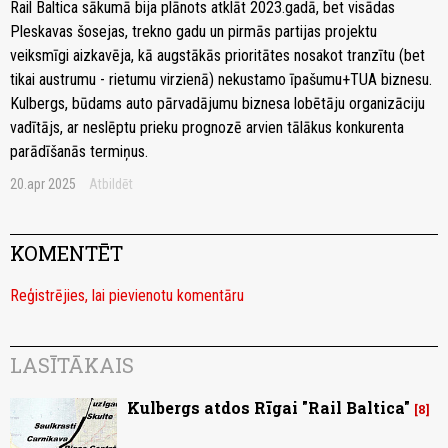
Rail Baltica sākumā bija plānots atklāt 2023.gadā, bet visādas
Pleskavas šosejas, trekno gadu un pirmās partijas projektu
veiksmīgi aizkavēja, kā augstākās prioritātes nosakot tranzītu (bet
tikai austrumu - rietumu virzienā) nekustamo īpašumu+TUA biznesu.
Kulbergs, būdams auto pārvadājumu biznesa lobētāju organizāciju
vadītājs, ar neslēptu prieku prognozē arvien tālākus konkurenta
parādīšanās termiņus.
20.apr 2025
Atbildēt
KOMENTĒT
Reģistrējies, lai pievienotu komentāru
LASĪTĀKAIS
Kulbergs atdos Rīgai "Rail Baltica"
8