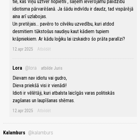
tie, kas Viņu uztver nopietni , saņem ievērojamu palīdzību
idiotisma pārvarēšanā. Ja šādu indivīdu ir daudz, tad vispārējā
aina arī uzlabojas.
Un pretējais... pavēro to cilvēku uzvedību, kuri atdod
desmitiem tūkstošus naudiņu kaut kādiem tupiem
krāpniekiem. Ar kādu loģiku lai izskaidro šo prāta paralīzi?
12.apr 2025
Atbildēt
Lora
@lora
atbilde Juris
Dievam nav idiotu vai gudro,
Dieva priekšā visi ir vienādi!
Idioti ir vēlētāji, kuri atbalsta laicīgās varas politiskās
zagšanas un laupīšanas shēmas.
12.apr 2025
Atbildēt
Kalamburs
@kalamburs