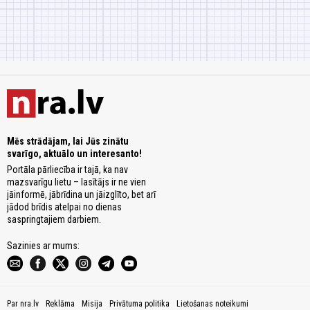
Mēs strādājam, lai Jūs zinātu
svarīgo, aktuālo un interesanto!
Portāla pārliecība ir tajā, ka nav
mazsvarīgu lietu – lasītājs ir ne vien
jāinformē, jābrīdina un jāizglīto, bet arī
jādod brīdis atelpai no dienas
saspringtajiem darbiem.
Sazinies ar mums:
Par nra.lv
Reklāma
Misija
Privātuma politika
Lietošanas noteikumi