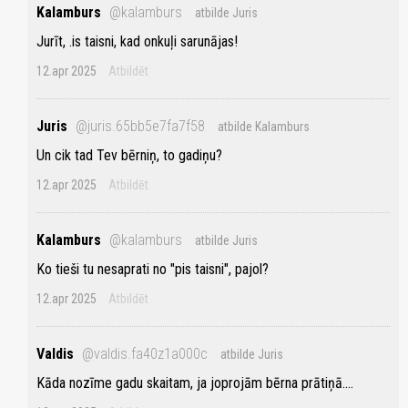
Kalamburs
@kalamburs
atbilde Juris
Jurīt, .is taisni, kad onkuļi sarunājas!
12.apr 2025
Atbildēt
Juris
@juris.65bb5e7fa7f58
atbilde Kalamburs
Un cik tad Tev bērniņ, to gadiņu?
12.apr 2025
Atbildēt
Kalamburs
@kalamburs
atbilde Juris
Ko tieši tu nesaprati no "pis taisni", pajol?
12.apr 2025
Atbildēt
Valdis
@valdis.fa40z1a000c
atbilde Juris
Kāda nozīme gadu skaitam, ja joprojām bērna prātiņā....