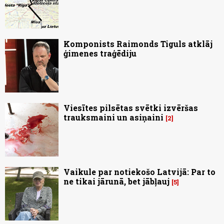
Komponists Raimonds Tiguls atklāj
ģimenes traģēdiju
Viesītes pilsētas svētki izvēršas
trauksmaini un asiņaini
2
Vaikule par notiekošo Latvijā: Par to
ne tikai jārunā, bet jābļauj
5