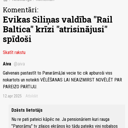
Komentāri:
Evikas Siliņas valdība "Rail
Baltica" krīzi "atrisinājusi"
spīdoši
Skatīt rakstu
Aiva
@aiva
Galvenais pastastīt to Panarāmā,lai vecie tic cik apburoši viss
nokartots un noteikti VĒLĒŠANAS LAI NEAIZMIRST NOVĒLĒT PAR
PAREIZO PARTIJU.
12.apr 2025
Atbildēt
Dzēsts lietotājs
Nu re pati pateici kāpēc ne. Ja pensionāriem kuri rauga
"Panorāmu" tv zilajos ekrānos ko tādu pateiks viņi nobalsos