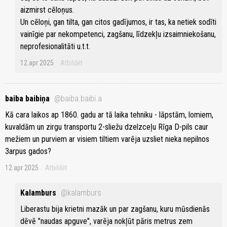
aizmirst cēloņus.
Un cēloņi, gan tilta, gan citos gadījumos, ir tas, ka netiek sodīti
vainīgie par nekompetenci, zagšanu, līdzekļu izsaimniekošanu,
neprofesionalitāti u.t.t.
12.apr 2025
Atbildēt
baiba baibiņa
@baiba.baibi.a
Kā cara laikos ap 1860. gadu ar tā laika tehniku - lāpstām, lomiem,
kuvaldām un zirgu transportu 2-sliežu dzelzceļu Rīga D-pils caur
mežiem un purviem ar visiem tiltiem varēja uzsliet nieka nepilnos
3arpus gados?
12.apr 2025
Atbildēt
Kalamburs
@kalamburs
Liberastu bija krietni mazāk un par zagšanu, kuru mūsdienās
dēvē "naudas apguve", varēja nokļūt pāris metrus zem