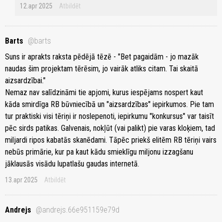
12.apr 2025
Atbildēt
Barts
@barts
Suns ir aprakts raksta pēdējā tēzē - "Bet pagaidām - jo mazāk
naudas šim projektam tērēsim, jo vairāk atliks citam. Tai skaitā
aizsardzībai."
Nemaz nav salīdzināmi tie apjomi, kurus iespējams nospert kaut
kāda smirdīga RB būvniecībā un "aizsardzības" iepirkumos. Pie tam
tur praktiski visi tēriņi ir noslepenoti, iepirkumu "konkursus" var taisīt
pēc sirds patikas. Galvenais, nokļūt (vai palikt) pie varas kloķiem, tad
miljardi ripos kabatās skanēdami. Tāpēc priekš elitēm RB tēriņi vairs
nebūs primārie, kur pa kaut kādu smieklīgu miljonu izzagšanu
jāklausās visādu lupatlašu gaudas internetā.
13.apr 2025
Atbildēt
Andrejs
@andrejs.66e951159e79d