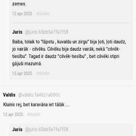
zemes.
12.apr 2025
Atbildēt
Juris
@juris.65bb5e7fa7f58
Baiba, tolaik to "lāpstu , kuvaldu un zirgu" bija ļoti, ļoti daudz,
jo vairāk - cilvēku. Cilvēku bija daudz vairāk, nekā "cilvēk-
tiesību". Tagad ir daudz "cilvēk-tiesību" , bet cilvēki stipri
gājuši mazumā.
12.apr 2025
Atbildēt
Valdis
@valdis.fa40z1a000c
Kluinis rej, bet karavāna iet tālāk ....
12.apr 2025
Atbildēt
Juris
@juris.65bb5e7fa7f58