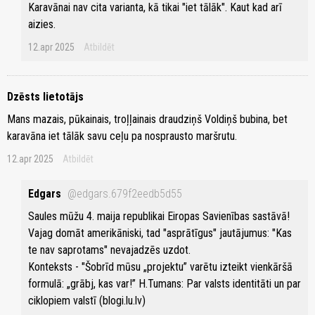
Karavānai nav cita varianta, kā tikai "iet tālāk". Kaut kad arī
aizies.
12.apr 2025
Atbildēt
Dzēsts lietotājs
Mans mazais, pūkainais, troļļainais draudziņš Voldiņš bubina, bet
karavāna iet tālāk savu ceļu pa nosprausto maršrutu.
12.apr 2025
Atbildēt
Edgars
@edgars.679f2eedb5d55
Saules mūžu 4. maija republikai Eiropas Savienības sastāvā!
Vajag domāt amerikāniski, tad "asprātīgus" jautājumus: "Kas
te nav saprotams" nevajadzēs uzdot.
Konteksts - "Šobrīd mūsu „projektu” varētu izteikt vienkāršā
formulā: „grābj, kas var!” H.Tumans: Par valsts identitāti un par
ciklopiem valstī (blogi.lu.lv)