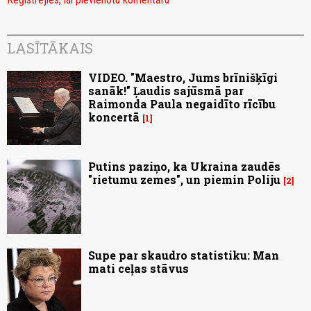
LASĪTĀKAIS
VIDEO. "Maestro, Jums brīnišķīgi
sanāk!" Ļaudis sajūsmā par
Raimonda Paula negaidīto rīcību
koncertā
1
Putins paziņo, ka Ukraina zaudēs
"rietumu zemes", un piemin Poliju
2
Supe par skaudro statistiku: Man
mati ceļas stāvus