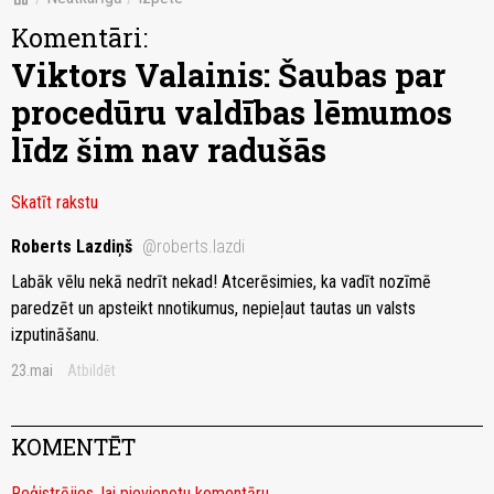
Komentāri:
Viktors Valainis: Šaubas par
procedūru valdības lēmumos
līdz šim nav radušās
Skatīt rakstu
Roberts Lazdiņš
@roberts.lazdi
Labāk vēlu nekā nedrīt nekad! Atcerēsimies, ka vadīt nozīmē
paredzēt un apsteikt nnotikumus, nepieļaut tautas un valsts
izputināšanu.
23.mai
Atbildēt
KOMENTĒT
Reģistrējies, lai pievienotu komentāru