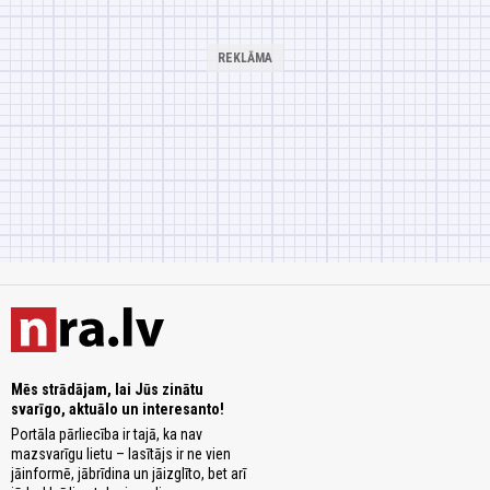
Mēs strādājam, lai Jūs zinātu
svarīgo, aktuālo un interesanto!
Portāla pārliecība ir tajā, ka nav
mazsvarīgu lietu – lasītājs ir ne vien
jāinformē, jābrīdina un jāizglīto, bet arī