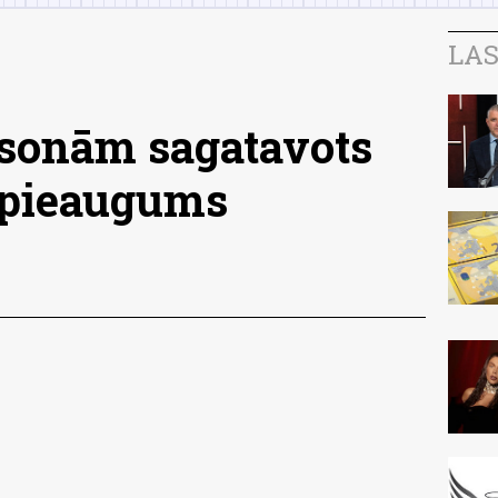
LAS
rsonām sagatavots
s pieaugums