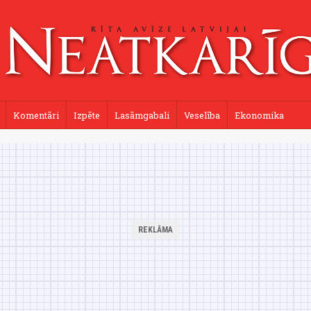
Komentāri
Izpēte
Lasāmgabali
Veselība
Ekonomika