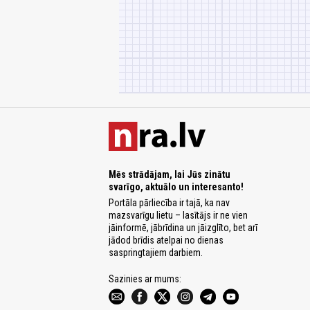
Mēs strādājam, lai Jūs zinātu
svarīgo, aktuālo un interesanto!
Portāla pārliecība ir tajā, ka nav
mazsvarīgu lietu – lasītājs ir ne vien
jāinformē, jābrīdina un jāizglīto, bet arī
jādod brīdis atelpai no dienas
saspringtajiem darbiem.
Sazinies ar mums: