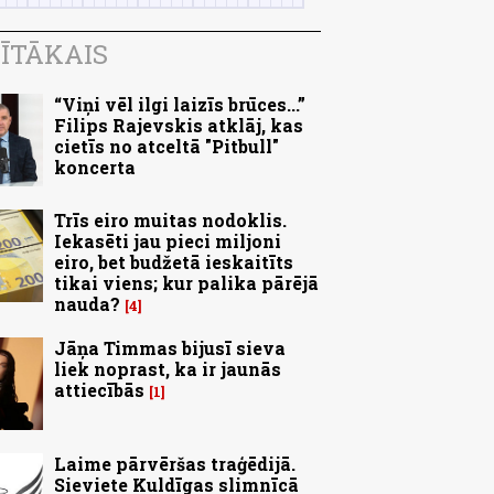
ĪTĀKAIS
“Viņi vēl ilgi laizīs brūces...”
Filips Rajevskis atklāj, kas
cietīs no atceltā "Pitbull"
koncerta
Trīs eiro muitas nodoklis.
Iekasēti jau pieci miljoni
eiro, bet budžetā ieskaitīts
tikai viens; kur palika pārējā
nauda?
4
Jāņa Timmas bijusī sieva
liek noprast, ka ir jaunās
attiecībās
1
Laime pārvēršas traģēdijā.
Sieviete Kuldīgas slimnīcā