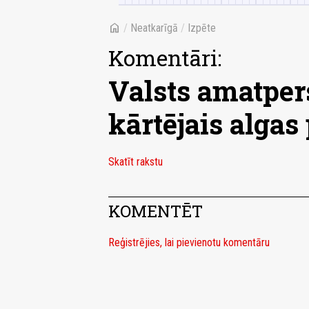
home
/
Neatkarīgā
/
Izpēte
Komentāri:
Valsts amatpe
kārtējais alga
Skatīt rakstu
KOMENTĒT
Reģistrējies, lai pievienotu komentāru