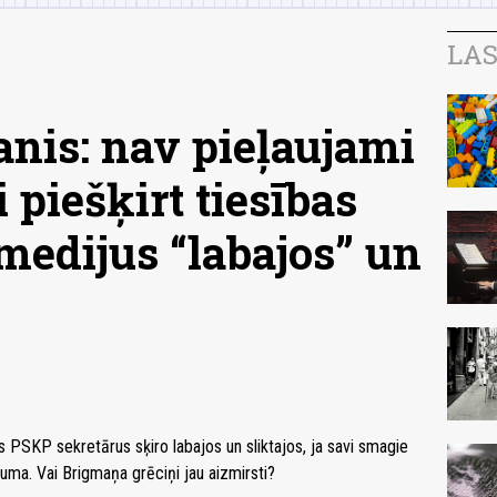
LAS
nis: nav pieļaujami
 piešķirt tiesības
 medijus “labajos” un
 PSKP sekretārus sķiro labajos un sliktajos, ja savi smagie
muma. Vai Brigmaņa grēciņi jau aizmirsti?