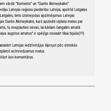
oļliem vārdā "Koments" un "Guntis Akmeņkalns".
ķu Latvijas reģionu piederību Latvijai, apstrīd Latgales
 Latgales, lieto izsmejošus apzīmējumus Latvijas
as Guntis Akmeņkalns, kurš apzināti izplata melus par
ms, tu nospļauties nevari, lai kādam čangalim amatā
aļus augstos amatos" ir spējīgs nosaukt tikai bijušo(!!!)
sanaidot Latvijas iedzīvotājus šķirojot pēc etniskās
n izplatot acīmredzamus melus.
dzēšot šos komentārus.