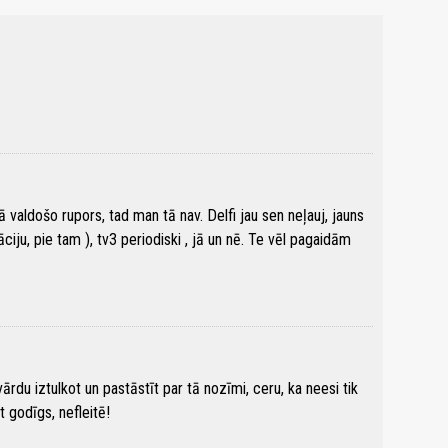
ā valdošo rupors, tad man tā nav. Delfi jau sen neļauj, jauns
zāciju, pie tam ), tv3 periodiski , jā un nē. Te vēl pagaidām
vārdu iztulkot un pastāstīt par tā nozīmi, ceru, ka neesi tik
t godīgs, nefleitē!