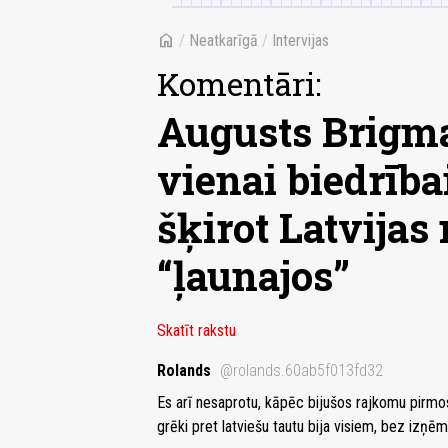
home
/
Neatkarīgā
/
Intervijas
Komentāri:
Augusts Brigma
vienai biedrībai
šķirot Latvijas
“ļaunajos”
Skatīt rakstu
Rolands
@rolands.60ab5f013fd32
Es arī nesaprotu, kāpēc bijušos rajkomu pirmos
grēki pret latviešu tautu bija visiem, bez izņē