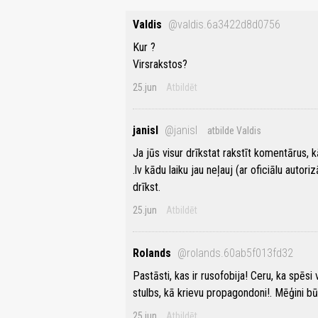
Valdis
@valdis.6a3422d8d0756
Kur ?
Virsrakstos?
25.jun
Atbildēt
janisl
@janisl
atbilde Valdis
Ja jūs visur drīkstat rakstīt komentārus, k
.lv kādu laiku jau neļauj (ar oficiālu autori
drīkst.
25.jun
Atbildēt
Rolands
@rolands.60ab5f013fd32
Pastāsti, kas ir rusofobija! Ceru, ka spēsi 
stulbs, kā krievu propagondoni!. Mēģini bū
25.jun
Atbildēt