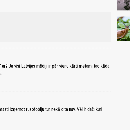
e" ar? Ja visi Latvijas mēdiji ir pār vienu kārti metami tad kāda
i.
rasti izņemot rusofobiju tur nekā cita nav. Vēl ir daži kuri