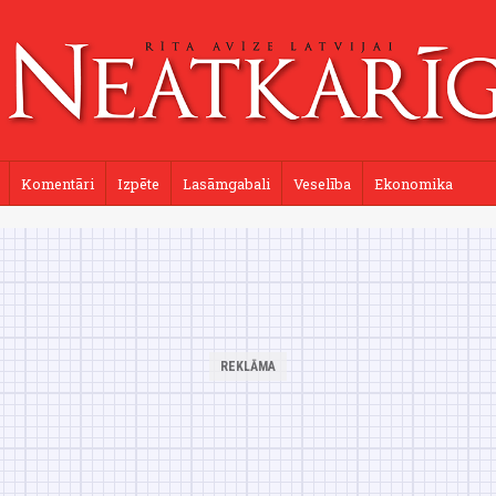
Komentāri
Izpēte
Lasāmgabali
Veselība
Ekonomika