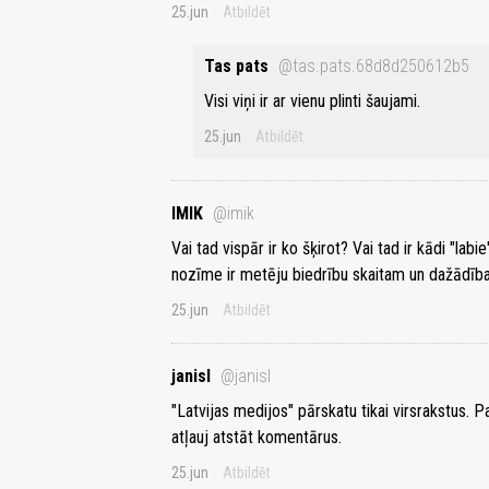
25.jun
Atbildēt
Tas pats
@tas.pats.68d8d250612b5
Visi viņi ir ar vienu plinti šaujami.
25.jun
Atbildēt
IMIK
@imik
Vai tad vispār ir ko šķirot? Vai tad ir kādi "labi
nozīme ir metēju biedrību skaitam un dažādība
25.jun
Atbildēt
janisl
@janisl
"Latvijas medijos" pārskatu tikai virsrakstus. Pa
atļauj atstāt komentārus.
25.jun
Atbildēt