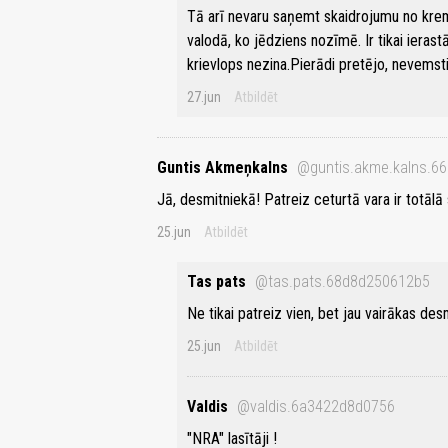
Tā arī nevaru saņemt skaidrojumu no krem
valodā, ko jēdziens nozīmē. Ir tikai ieras
krievlops nezina.Pierādi pretējo, nevemsti
27.jun
Atbildēt
Guntis Akmeņkalns
@guntis.akme.kalns.6
Jā, desmitniekā! Patreiz ceturtā vara ir totālā s
25.jun
Atbildēt
Tas pats
@tas.pats.68d8d250612b5
Ne tikai patreiz vien, bet jau vairākas de
25.jun
Atbildēt
Valdis
@valdis.6a3422d8d0756
"NRA" lasītāji !