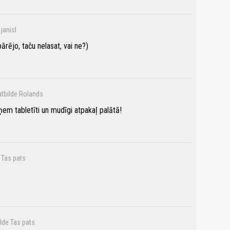
 janisl
ārējo, taču nelasat, vai ne?)
atbilde Rolands
ņem tabletīti un mudīgi atpakaļ palātā!
 Tas pats
ilde Tas pats