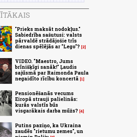
ĪTĀKAIS
"Prieks maksāt nodokļus."
Sabiedrība sašutusi: valsts
pārvaldē strādājošie trīs
dienas spēlējās ar "Lego"?
2
VIDEO. "Maestro, Jums
brīnišķīgi sanāk!" Ļaudis
sajūsmā par Raimonda Paula
negaidīto rīcību koncertā
1
Pensionēšanās vecums
Eiropā strauji palielinās:
kurās valstīs būs
visgarākais darba mūžs?
4
Putins paziņo, ka Ukraina
zaudēs "rietumu zemes", un
piemin Poliju