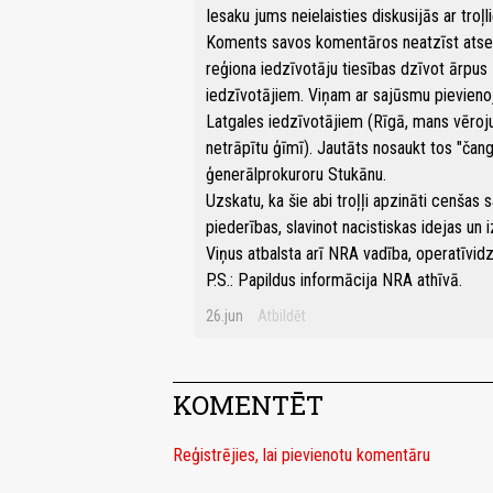
Iesaku jums neielaisties diskusijās ar tr
Koments savos komentāros neatzīst atseviš
reģiona iedzīvotāju tiesības dzīvot ārpus
iedzīvotājiem. Viņam ar sajūsmu pievienoj
Latgales iedzīvotājiem (Rīgā, mans vēroju
netrāpītu ģīmī). Jautāts nosaukt tos "čang
ģenerālprokuroru Stukānu.
Uzskatu, ka šie abi troļļi apzināti cenšas 
piederības, slavinot nacistiskas idejas u
Viņus atbalsta arī NRA vadība, operatīvi
P.S.: Papildus informācija NRA athīvā.
26.jun
Atbildēt
KOMENTĒT
Reģistrējies, lai pievienotu komentāru