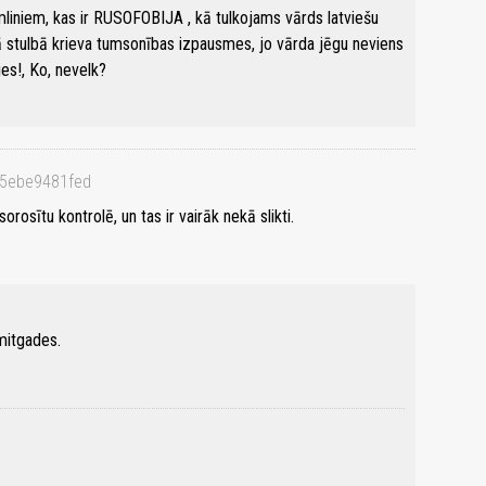
liniem, kas ir RUSOFOBIJA , kā tulkojams vārds latviešu
tā stulbā krieva tumsonības izpausmes, jo vārda jēgu neviens
es!, Ko, nevelk?
65ebe9481fed
orosītu kontrolē, un tas ir vairāk nekā slikti.
smitgades.