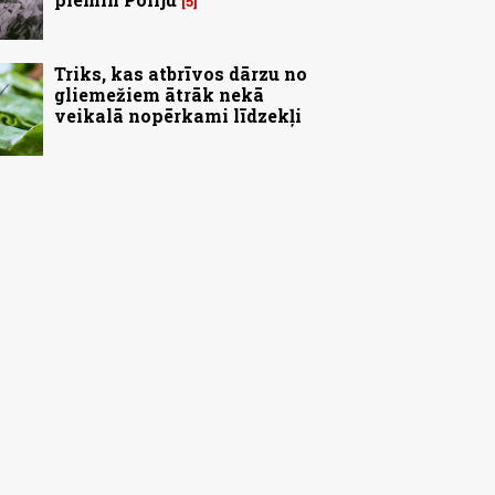
5
Triks, kas atbrīvos dārzu no
gliemežiem ātrāk nekā
veikalā nopērkami līdzekļi