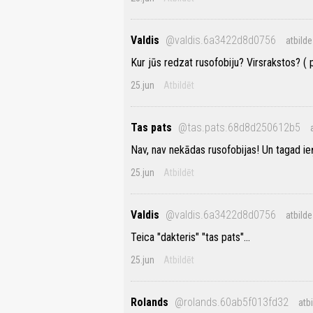
Valdis
@valdis.6a3422d8d0756
atbilde
Kur jūs redzat rusofobiju? Virsrakstos? ( p
25.jun
Atbildēt
Tas pats
@tas.pats.68d8d250612b5
Nav, nav nekādas rusofobijas! Un tagad ie
25.jun
Atbildēt
Valdis
@valdis.6a3422d8d0756
atbilde
Teica "dakteris" "tas pats"...
25.jun
Atbildēt
Rolands
@rolands.60ab5f013fd32
atb