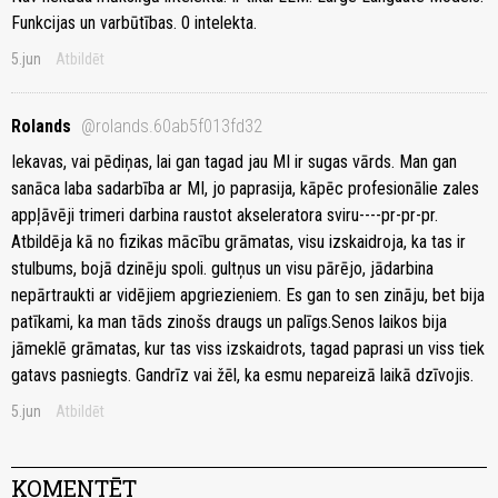
Funkcijas un varbūtības. 0 intelekta.
5.jun
Atbildēt
Rolands
@rolands.60ab5f013fd32
Iekavas, vai pēdiņas, lai gan tagad jau MI ir sugas vārds. Man gan
sanāca laba sadarbība ar MI, jo paprasija, kāpēc profesionālie zales
appļāvēji trimeri darbina raustot akseleratora sviru----pr-pr-pr.
Atbildēja kā no fizikas mācību grāmatas, visu izskaidroja, ka tas ir
stulbums, bojā dzinēju spoli. gultņus un visu pārējo, jādarbina
nepārtraukti ar vidējiem apgriezieniem. Es gan to sen zināju, bet bija
patīkami, ka man tāds zinošs draugs un palīgs.Senos laikos bija
jāmeklē grāmatas, kur tas viss izskaidrots, tagad paprasi un viss tiek
gatavs pasniegts. Gandrīz vai žēl, ka esmu nepareizā laikā dzīvojis.
5.jun
Atbildēt
KOMENTĒT