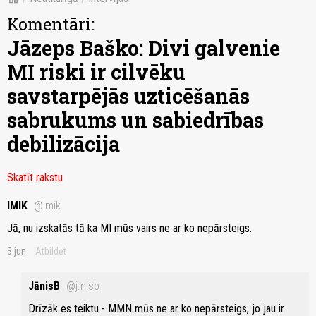
Komentāri:
Jāzeps Baško: Divi galvenie
MI riski ir cilvēku
savstarpējās uzticēšanās
sabrukums un sabiedrības
debilizācija
Skatīt rakstu
IMIK
@imik
Jā, nu izskatās tā ka MI mūs vairs ne ar ko nepārsteigs.
3.jun
Atbildēt
JānisB
@j.nisb
Drīzāk es teiktu - MMN mūs ne ar ko nepārsteigs, jo jau ir