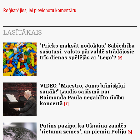
Reģistrējies, lai pievienotu komentāru
LASĪTĀKAIS
"Prieks maksāt nodokļus." Sabiedrība
sašutusi: valsts pārvaldē strādājošie
trīs dienas spēlējās ar "Lego"?
2
VIDEO. "Maestro, Jums brīnišķīgi
sanāk!" Ļaudis sajūsmā par
Raimonda Paula negaidīto rīcību
koncertā
1
Putins paziņo, ka Ukraina zaudēs
"rietumu zemes", un piemin Poliju
5