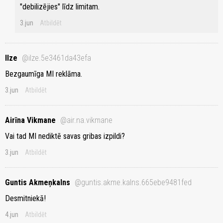
"debilizējies" līdz limitam.
3.jun
Atbildēt
Ilze
@ilze.5e3461da43efa
Bezgaumīga MI reklāma.
3.jun
Atbildēt
Airīna Vikmane
@air.na.vikmane
Vai tad MI nediktē savas gribas izpildi?
3.jun
Atbildēt
Guntis Akmeņkalns
@guntis.akme.kalns.665ebe9481fed
Desmitniekā!
4.jun
Atbildēt