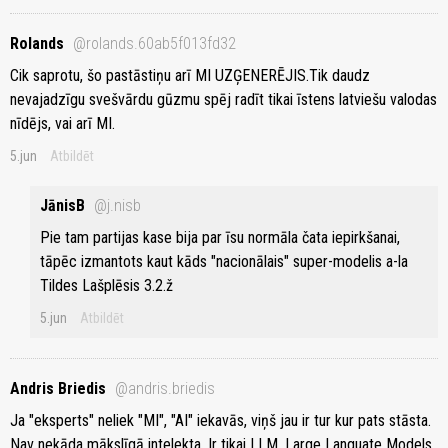
Rolands
@rolands.60ab5f013fd32
Cik saprotu, šo pastāstiņu arī MI UZĢENERĒJIS.Tik daudz
nevajadzīgu svešvārdu gūzmu spēj radīt tikai īstens latviešu valodas
nīdējs, vai arī MI.
5.jun
Atbildēt
JānisB
@j.nisb
Pie tam partijas kase bija par īsu normāla čata iepirkšanai,
tāpēc izmantots kaut kāds "nacionālais" super-modelis a-la
Tildes Lašplēsis 3.2.ž
5.jun
Atbildēt
Andris Briedis
@andris.briedis
Ja "eksperts" neliek "MI", "AI" iekavās, viņš jau ir tur kur pats stāsta.
Nav nekāda mākslīgā intelekta. Ir tikai LLM. Large Languate Models.