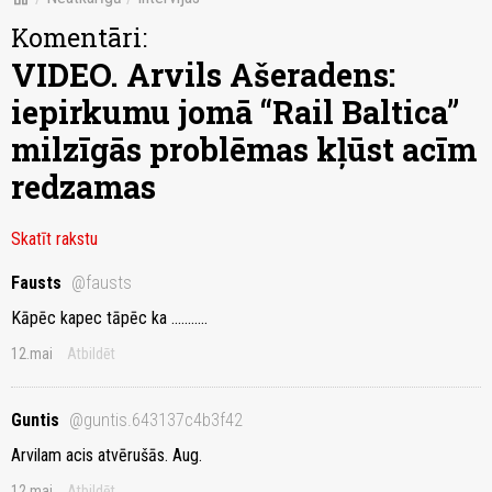
Komentāri:
VIDEO. Arvils Ašeradens:
iepirkumu jomā “Rail Baltica”
milzīgās problēmas kļūst acīm
redzamas
Skatīt rakstu
Fausts
@fausts
Kāpēc kapec tāpēc ka ...........
12.mai
Atbildēt
Guntis
@guntis.643137c4b3f42
Arvilam acis atvērušās. Aug.
12.mai
Atbildēt