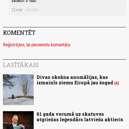
sataisīt s*dus.
12.mai
Atbildēt
KOMENTĒT
Reģistrējies, lai pievienotu komentāru
LASĪTĀKAIS
Divas okeāna anomālijas, kas
izmainīs ziemu Eiropā jau šogad
4
61 gada vecumā uz skatuves
atgriežas leģendārs latviešu aktieris