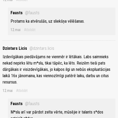
Fausts
@fausts
Protams ka atvērušās, uz sliekšņa vēlēšanas.
12.mai
Atbildēt
Dzintars Licis
@dzintars.licis
Izdevīgākais piedāvājums ne vienmēr ir lētākais. Labs saimnieks
nekad nepirks lētu m*slu, tikai tāpēc, ka lēts. Reizēm tieši pats
dārgākais ir visizdevīgākais, jo kalpos ilgi un nebūs ekspluatācijas
laikā 16x jānomaina, kas viennozīmīgi patērē laiku, darbu un citus
resursus.
12.mai
Atbildēt
Fausts
@fausts
M*slu arī var pārdot zelta vērte, mūsējie ir talants s*dos