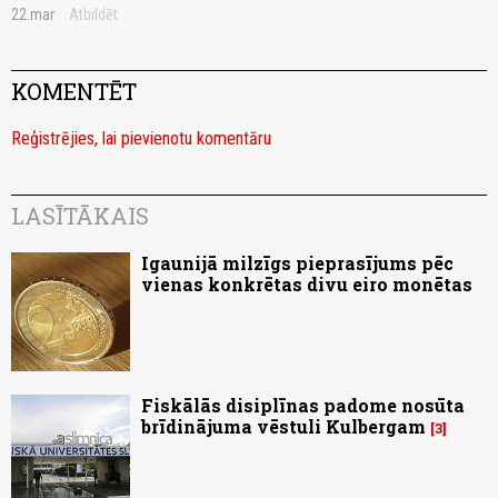
22.mar
Atbildēt
KOMENTĒT
Reģistrējies, lai pievienotu komentāru
LASĪTĀKAIS
Igaunijā milzīgs pieprasījums pēc
vienas konkrētas divu eiro monētas
Fiskālās disiplīnas padome nosūta
brīdinājuma vēstuli Kulbergam
3