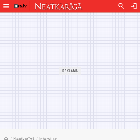
menu
search
login
home
/
Neatkarīgā
/
Intervijas