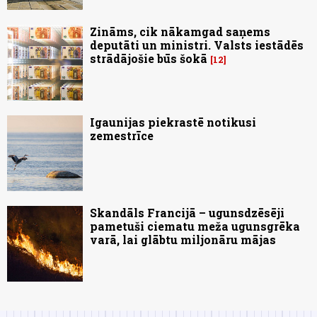
Zināms, cik nākamgad saņems
deputāti un ministri. Valsts iestādēs
strādājošie būs šokā
12
Igaunijas piekrastē notikusi
zemestrīce
Skandāls Francijā – ugunsdzēsēji
pametuši ciematu meža ugunsgrēka
varā, lai glābtu miljonāru mājas