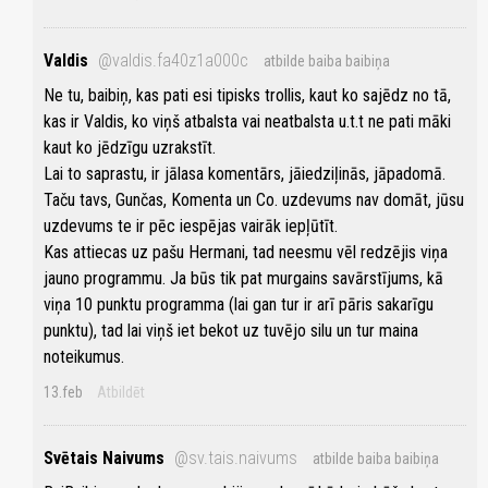
Valdis
@valdis.fa40z1a000c
atbilde baiba baibiņa
Ne tu, baibiņ, kas pati esi tipisks trollis, kaut ko sajēdz no tā,
kas ir Valdis, ko viņš atbalsta vai neatbalsta u.t.t ne pati māki
kaut ko jēdzīgu uzrakstīt.
Lai to saprastu, ir jālasa komentārs, jāiedziļinās, jāpadomā.
Taču tavs, Gunčas, Komenta un Co. uzdevums nav domāt, jūsu
uzdevums te ir pēc iespējas vairāk iepļūtīt.
Kas attiecas uz pašu Hermani, tad neesmu vēl redzējis viņa
jauno programmu. Ja būs tik pat murgains savārstījums, kā
viņa 10 punktu programma (lai gan tur ir arī pāris sakarīgu
punktu), tad lai viņš iet bekot uz tuvējo silu un tur maina
noteikumus.
13.feb
Atbildēt
Svētais Naivums
@sv.tais.naivums
atbilde baiba baibiņa