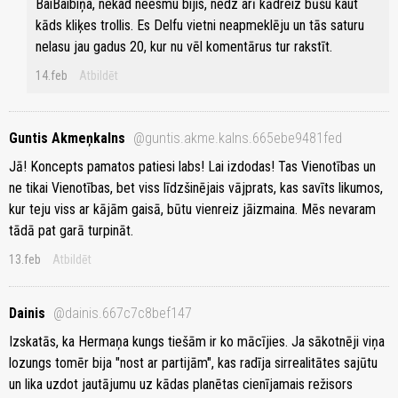
BaiBaibiņa, nekad neesmu bijis, nedz arī kādreiz būšu kaut
kāds kliķes trollis. Es Delfu vietni neapmeklēju un tās saturu
nelasu jau gadus 20, kur nu vēl komentārus tur rakstīt.
14.feb
Atbildēt
Guntis Akmeņkalns
@guntis.akme.kalns.665ebe9481fed
Jā! Koncepts pamatos patiesi labs! Lai izdodas! Tas Vienotības un
ne tikai Vienotības, bet viss līdzšinējais vājprats, kas savīts likumos,
kur teju viss ar kājām gaisā, būtu vienreiz jāizmaina. Mēs nevaram
tādā pat garā turpināt.
13.feb
Atbildēt
Dainis
@dainis.667c7c8bef147
Izskatās, ka Hermaņa kungs tiešām ir ko mācījies. Ja sākotnēji viņa
lozungs tomēr bija "nost ar partijām", kas radīja sirrealitātes sajūtu
un lika uzdot jautājumu uz kādas planētas cienījamais režisors