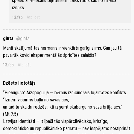
spēles ar vēlēšanu biļeteniem. Laiks rādīs kas no tā visa
iznāks.
13.feb
Atbildēt
ginta
@ginta
Manā skatījumā tas hermanis ir vienkārši garīgi slims. Gan jau tā
pavairāk kovid eksperimentālās špricītes salaidis?
13.feb
Atbildēt
Dzēsts lietotājs
“Pieaugušo” Aizspogulija — bērnus iznīcinošais lojalitātes konflikts.
“Izņem vispirms baļķi no savas acs,
un tad tu skaidri redzēsi, kā izņemt skabargu no sava brāļa acs.”
(Mt 7:5)
Latvijas identitāti — it īpaši tās vispārcilvēcisko, kristīgo,
demokrātisko un republikānisko pamatu — nav iespējams nostiprināt