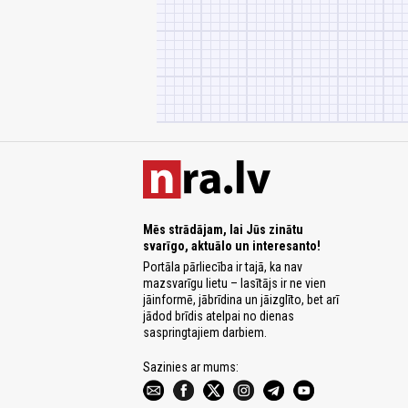
Mēs strādājam, lai Jūs zinātu
svarīgo, aktuālo un interesanto!
Portāla pārliecība ir tajā, ka nav
mazsvarīgu lietu – lasītājs ir ne vien
jāinformē, jābrīdina un jāizglīto, bet arī
jādod brīdis atelpai no dienas
saspringtajiem darbiem.
Sazinies ar mums: