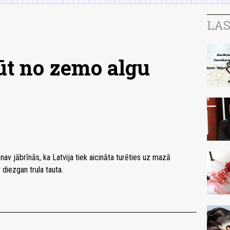
LAS
ūt no zemo algu
nav jābrīnās, ka Latvija tiek aicināta turēties uz mazā
 diezgan trula tauta.