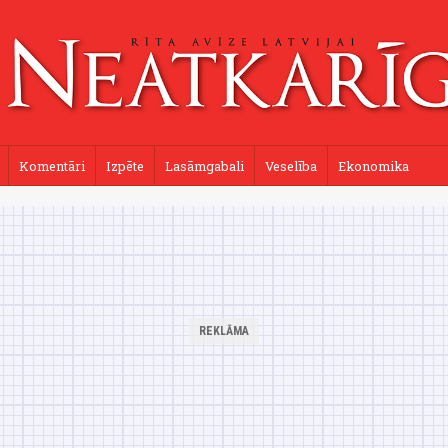
Komentāri
Izpēte
Lasāmgabali
Veselība
Ekonomika