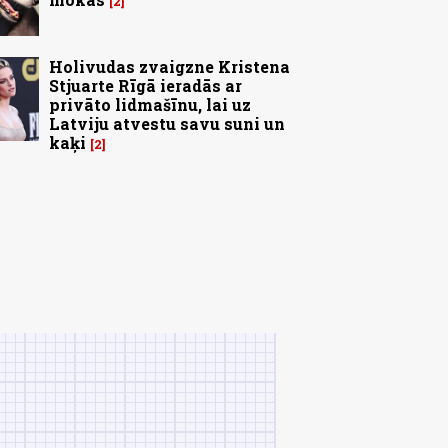
2
Holivudas zvaigzne Kristena
Stjuarte Rīgā ieradās ar
privāto lidmašīnu, lai uz
Latviju atvestu savu suni un
kaķi
2