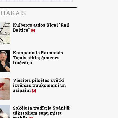
ĪTĀKAIS
Kulbergs atdos Rīgai "Rail
Baltica"
6
Komponists Raimonds
Tiguls atklāj ģimenes
traģēdiju
Viesītes pilsētas svētki
izvēršas trauksmaini un
asiņaini
2
Šokējoša tradīcija Spānijā:
tūkstošiem suņu mirst
mokās