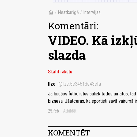
home
/
Neatkarīgā
/
Intervijas
Komentāri:
VIDEO. Kā izkļ
slazda
Skatīt rakstu
Ilze
@ilze.5e3461da43efa
Ja bijušos futbolistus saliek tādos amatos, tad 
biznesa. Jāatceras, ka sportisti savā vairumā ir
25.feb
Atbildēt
KOMENTĒT