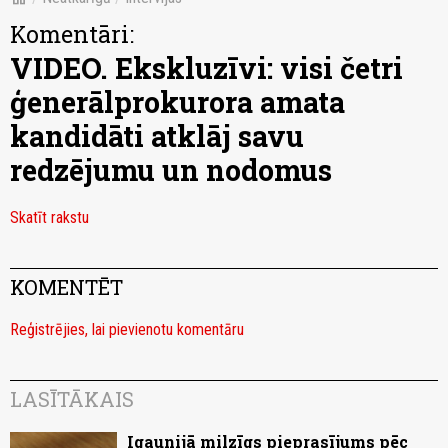
Komentāri:
VIDEO. Ekskluzīvi: visi četri
ģenerālprokurora amata
kandidāti atklāj savu
redzējumu un nodomus
Skatīt rakstu
KOMENTĒT
Reģistrējies, lai pievienotu komentāru
LASĪTĀKAIS
Igaunijā milzīgs pieprasījums pēc