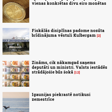
vienas konkrētas divu eiro monētas
Fiskālās disiplīnas padome nosūta
brīdinājuma vēstuli Kulbergam
2
Zināms, cik nākamgad saņems
deputāti un ministri. Valsts iestādēs
strādājošie būs šokā
12
Igaunijas piekrastē notikusi
zemestrīce