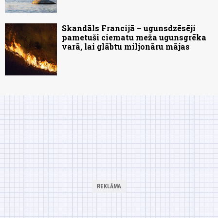
Skandāls Francijā – ugunsdzēsēji
pametuši ciematu meža ugunsgrēka
varā, lai glābtu miljonāru mājas