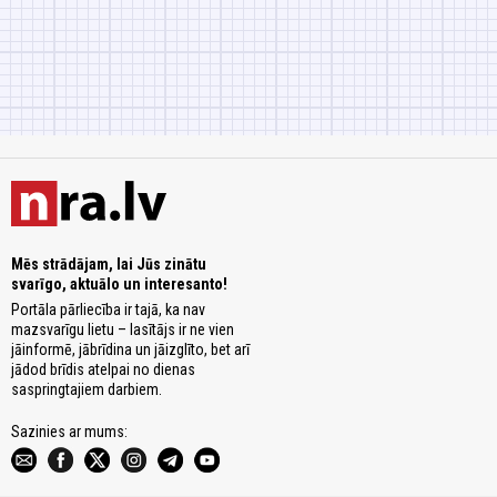
Mēs strādājam, lai Jūs zinātu
svarīgo, aktuālo un interesanto!
Portāla pārliecība ir tajā, ka nav
mazsvarīgu lietu – lasītājs ir ne vien
jāinformē, jābrīdina un jāizglīto, bet arī
jādod brīdis atelpai no dienas
saspringtajiem darbiem.
Sazinies ar mums: