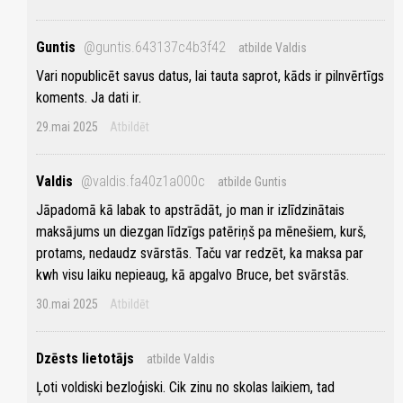
Guntis
@guntis.643137c4b3f42
atbilde Valdis
Vari nopublicēt savus datus, lai tauta saprot, kāds ir pilnvērtīgs
koments. Ja dati ir.
29.mai 2025
Atbildēt
Valdis
@valdis.fa40z1a000c
atbilde Guntis
Jāpadomā kā labak to apstrādāt, jo man ir izlīdzinātais
maksājums un diezgan līdzīgs patēriņš pa mēnešiem, kurš,
protams, nedaudz svārstās. Taču var redzēt, ka maksa par
kwh visu laiku nepieaug, kā apgalvo Bruce, bet svārstās.
30.mai 2025
Atbildēt
Dzēsts lietotājs
atbilde Valdis
Ļoti voldiski bezloģiski. Cik zinu no skolas laikiem, tad