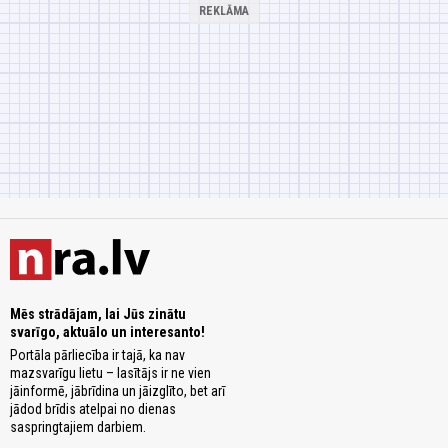
Mēs strādājam, lai Jūs zinātu
svarīgo, aktuālo un interesanto!
Portāla pārliecība ir tajā, ka nav
mazsvarīgu lietu – lasītājs ir ne vien
jāinformē, jābrīdina un jāizglīto, bet arī
jādod brīdis atelpai no dienas
saspringtajiem darbiem.