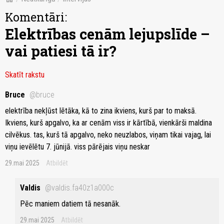
Komentāri:
Elektrības cenām lejupslīde –
vai patiesi tā ir?
Skatīt rakstu
Bruce
@bruce
elektrība nekļūst lētāka, kā to zina ikviens, kurš par to maksā.
Ikviens, kurš apgalvo, ka ar cenām viss ir kārtībā, vienkārši maldina
cilvēkus. tas, kurš tā apgalvo, neko neuzlabos, viņam tikai vajag, lai
viņu ievēlētu 7. jūnijā. viss pārējais viņu neskar
29.mai 2025
Atbildēt
Valdis
@valdis.fa40z1a000c
Pēc maniem datiem tā nesanāk.
29.mai 2025
Atbildēt