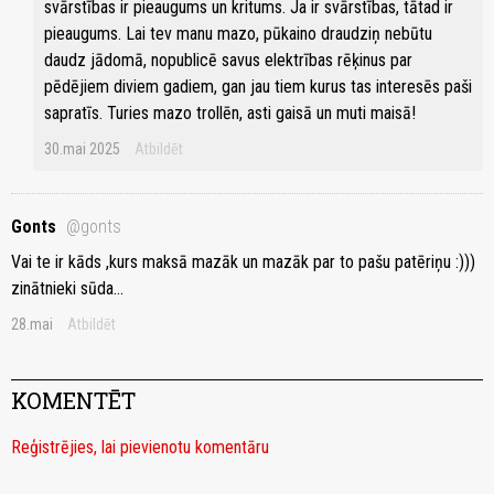
svārstības ir pieaugums un kritums. Ja ir svārstības, tātad ir
pieaugums. Lai tev manu mazo, pūkaino draudziņ nebūtu
daudz jādomā, nopublicē savus elektrības rēķinus par
pēdējiem diviem gadiem, gan jau tiem kurus tas interesēs paši
sapratīs. Turies mazo trollēn, asti gaisā un muti maisā!
30.mai 2025
Atbildēt
Gonts
@gonts
Vai te ir kāds ,kurs maksā mazāk un mazāk par to pašu patēriņu :)))
zinātnieki sūda...
28.mai
Atbildēt
KOMENTĒT
Reģistrējies, lai pievienotu komentāru