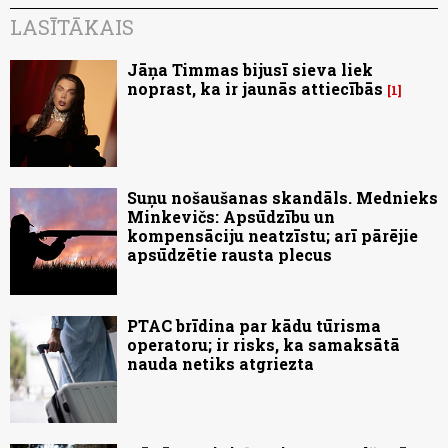
LASĪTĀKAIS
Jāņa Timmas bijusī sieva liek
noprast, ka ir jaunās attiecībās
1
Suņu nošaušanas skandāls. Mednieks
Minkevičs: Apsūdzību un
kompensāciju neatzīstu; arī pārējie
apsūdzētie rausta plecus
PTAC brīdina par kādu tūrisma
operatoru; ir risks, ka samaksātā
nauda netiks atgriezta