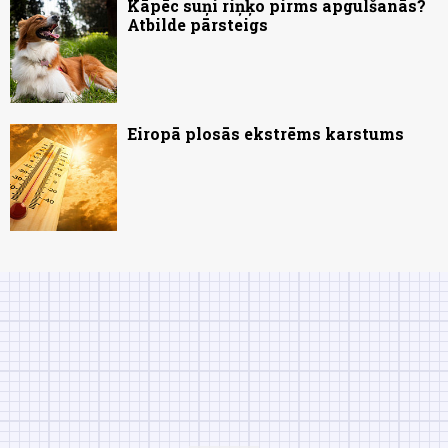
Kāpēc suņi riņķo pirms apgulšanās?
Atbilde pārsteigs
Eiropā plosās ekstrēms karstums